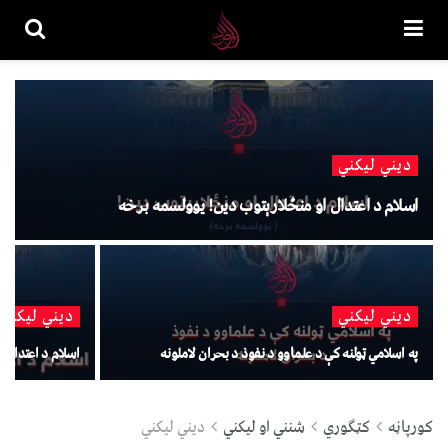
دیني لیکني
اسلام د اعتدال او منځلارېتوب دین! یوولسمه برخه
دیني لیکني
دیني لیکني
په اسلامي ټولنه کې د علماوو د نفوذ د بحران لاملونه
اسلام د اعتدال 
کورپاڼه
کټګوري
شنني او لیکني
دیني لیکني