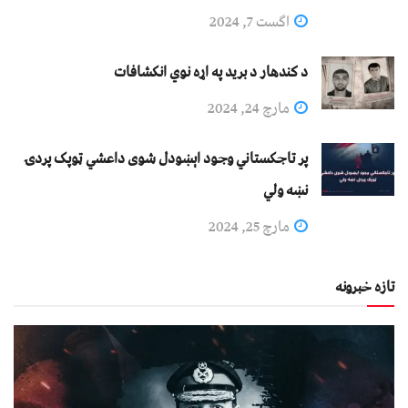
اگست 7, 2024
د کندهار د برید په اړه نوي انکشافات
مارچ 24, 2024
پر تاجکستاني وجود اېښودل شوی داعشي ټوپک پردۍ
نښه ولي
مارچ 25, 2024
تازه خبرونه