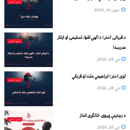
دیني لیکني
جون 14, 2026
د قربانۍ اختر؛ د الهي تقوا، تسلیمۍ او ایثار
دیني لیکني
مدرسه!
مې 28, 2026
لوی اختر؛ ابراهیمي ملت او قرباني
دیني لیکني
مې 28, 2026
د رښتینې پیروۍ ځانګړی انداز
دیني لیکني
مې 26, 2026