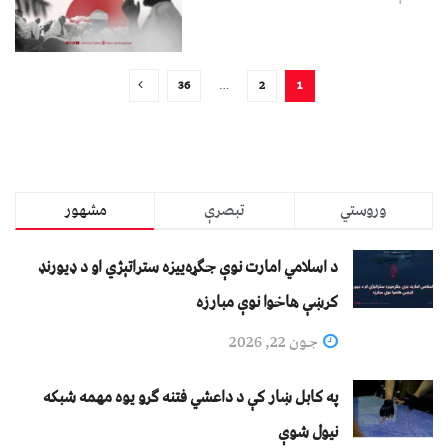
36
…
2
1
وروستي
تبصرې
مشهور
د اسلامي امارت نوې جګړه‌ییزه ستراتېژي او د ډیورنډ
کرښې هاخوا نوې مبارزه
جون 22, 2026
په کابل ښار کې د داعشي فتنه ګرو يوه مهمه شبکه
نيول شوې