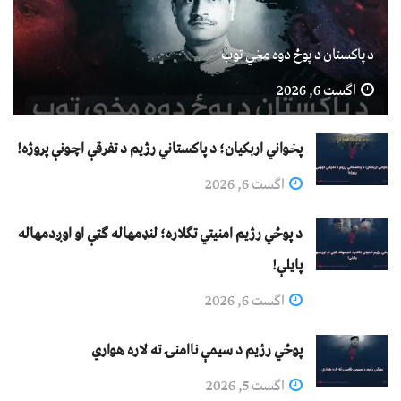
د پاکستان د پوځ دوه مخي توب
اگست 6, 2026
پخواني اربکیان؛ د پاکستاني رژیم د تفرقې اچونې پروژه!
اگست 6, 2026
د پوځي رژیم امنیتي تګلاره؛ لنډمهاله ګټې او اوږدمهاله
پایلې!
اگست 6, 2026
پوځي رژیم د سیمې ناامنۍ ته لاره هواري
اگست 5, 2026