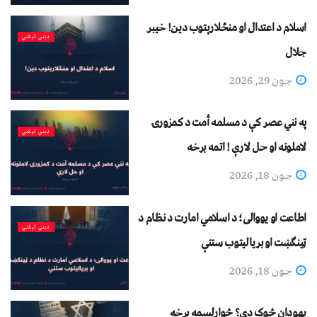
اسلام د اعتدال او منځلارېتوب دین! خیبر
دیني لیکني
جلال
جون 29, 2026
په نني عصر کې د مسلمه أمت د کمزورۍ
دیني لیکني
لاملونه او حل لارې ! اتمه برخه
جون 18, 2026
اطاعت او یووالی؛ د اسلامي امارت د نظام د
دیني لیکني
ټینګښت او بریالیتوب ستنې
جون 18, 2026
یهودان څوک دي؟ څوارلسمه برخه