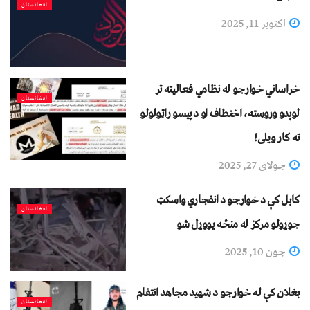
افغانستان
اکتوبر 11, 2025
خراساني خوارجو له نظامي فعالیته تر
افغانستان
لوېدو وروسته، اختطاف او د پیسو راټولولو
ته کار ویلی!
جولای 27, 2025
کابل کې د خوارجو د انفجاري واسکټ
افغانستان
جوړولو مرکز له منځه یووړل شو
جون 10, 2025
بغلان کې له خوارجو د شهید مجاهد انتقام
افغانستان