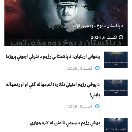
د پاکستان د پوځ دوه مخي توب
اگست 6, 2026
پخواني اربکیان؛ د پاکستاني رژیم د تفرقې اچونې پروژه!
اگست 6, 2026
د پوځي رژیم امنیتي تګلاره؛ لنډمهاله ګټې او اوږدمهاله
پایلې!
اگست 6, 2026
پوځي رژیم د سیمې ناامنۍ ته لاره هواري