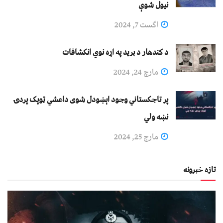
نيول شوې
اگست 7, 2024
د کندهار د برید په اړه نوي انکشافات
مارچ 24, 2024
پر تاجکستاني وجود اېښودل شوی داعشي ټوپک پردۍ
نښه ولي
مارچ 25, 2024
تازه خبرونه