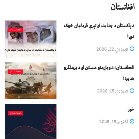
افغانستان
د پاکستان د جنایت او تېري قربانیان څوک
افغانستان
دي؟
فبروري 22, 2026
افغانستان؛ د ویاړمنو مسکن او د یرغلګرو
افغانستان
هدیره!
فبروري 15, 2026
خبر
افغانستان
اکتوبر 15, 2025