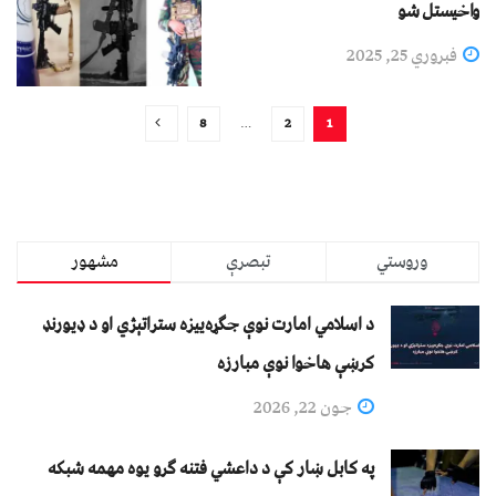
واخیستل شو
فبروري 25, 2025
8
…
2
1
وروستي
تبصرې
مشهور
د اسلامي امارت نوې جګړه‌ییزه ستراتېژي او د ډیورنډ
کرښې هاخوا نوې مبارزه
جون 22, 2026
په کابل ښار کې د داعشي فتنه ګرو يوه مهمه شبکه