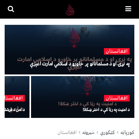
افغانستان
په نړۍ او د مسلمانانو پر خاورو د اسلامي امارت اغېزې
افغانستان
افغانستان
د امنیت په رڼا کې د اختر ښکلا!
د امن د فرشتو په
کورپاڼه
کټګوري
خبرونه
افغانستان