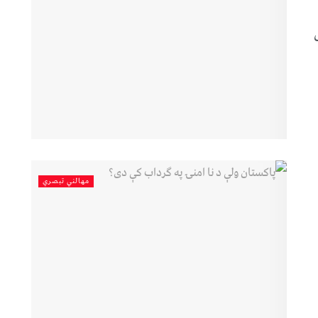
مهالني تبصري