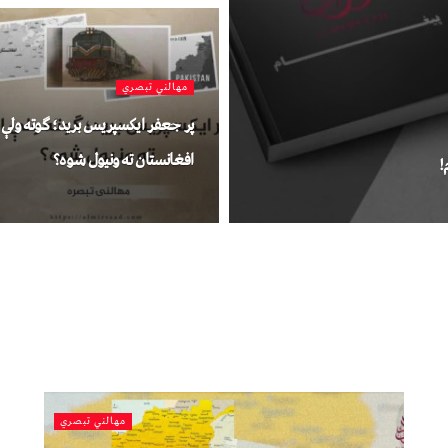
مهالني تبصري
پر جعفر ایکسپریس برید؛ ګوته ولې
افغانستان ته ونیول شوه؟
!
مهالني تبصري