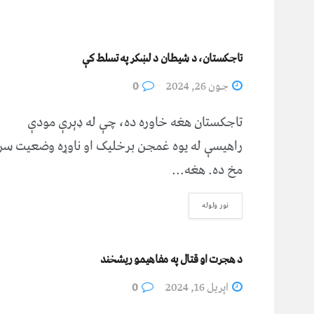
تاجکستان، د شیطان د لښکر په تسلط کې
جون 26, 2024
0
تاجکستان هغه خاوره ده، چې له ډېرې مودې
راهیسې له یوه غمجن برخلیک او ناوړه وضعیت سر
مخ ده. هغه...
نور ولوله
د هجرت او قتال په مفاهیمو ریشخند
اپریل 16, 2024
0