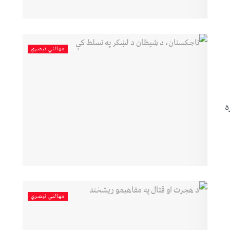
مهالني تبصري
ه
مهالني تبصري