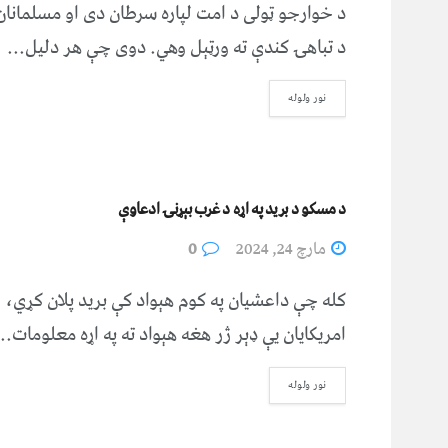
د خوارجو ټولی د امت لپاره سرطان دی او مسلمانان
د تباهۍ کندې ته ورټېل وهي. دوی چې هر دلیل...
نور ولوله
د مسکو د برید په اړه د غرب بېړنۍ ادعاوې
مارچ 24, 2024
0
کله چې داعشیان په کوم هېواد کې برید پلان کړي،
امریکایان یې ډېر ژر هغه هېواد ته په اړه معلومات...
نور ولوله