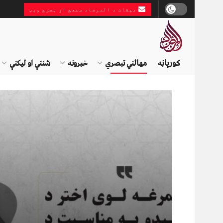
میقات د المرصاد سمعي او بصري ویب
کورپاڼه
مهالني تبصري
خبرونه
شننې او لیکنې