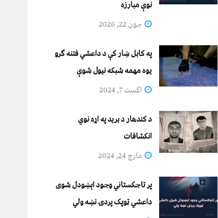
نوې مبارزه
جون 22, 2026
په کابل ښار کې د داعشي فتنه ګرو
يوه مهمه شبکه نيول شوې
اگست 7, 2024
د کندهار د برید په اړه نوي
انکشافات
مارچ 24, 2024
پر تاجکستاني وجود اېښودل شوی
داعشي ټوپک پردۍ نښه ولي