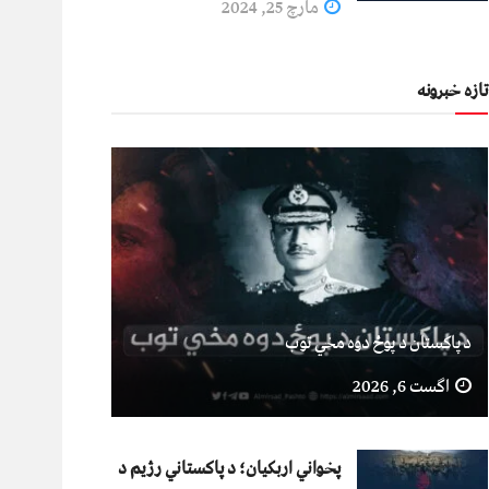
مارچ 25, 2024
تازه خبرونه
د پاکستان د پوځ دوه مخي توب
اگست 6, 2026
پخواني اربکیان؛ د پاکستاني رژیم د