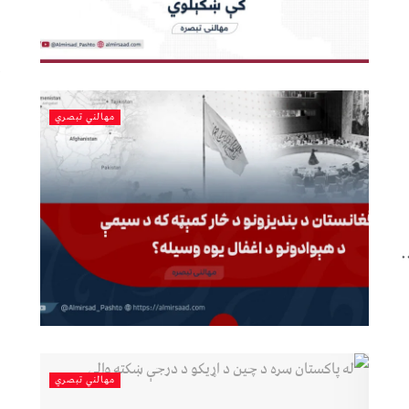
مهالني تبصري
.
مهالني تبصري