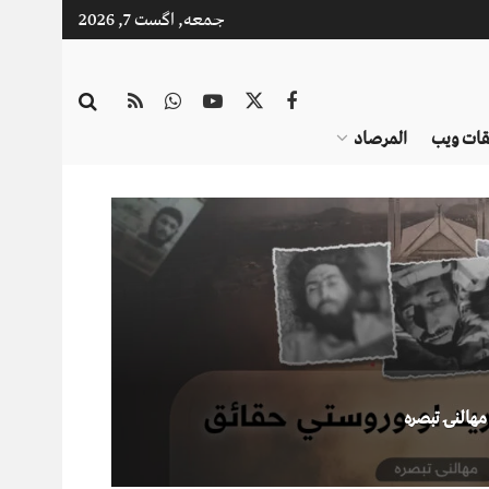
جمعه, اگست 7, 2026
قات ویب
المرصاد
 مهالنۍ تبصره