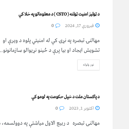
د ټوليز امنيت ټولنه ( CSTO ) د معلوماتو په خلا کې
فبروري 17, 2024
0
مهالنۍ تبصره په نړۍ کې له امنيتي پلوه د ويرې او
تشويش ايجاد او بيا پرې د ځينو نړيوالو سازمانونو..
نور ولوله
د پاکستان ملت د خپل حکومت په لومو کې
اکتوبر 1, 2023
0
مهالنۍ تبصره د ربیع الاول میاشتې په دوولسمه، د