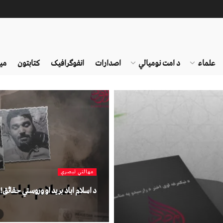
علماء
د امت نومیالي
اصدارات
انفوګرافیک
کتابتون
می
مهالني تبصري
د اسلام اباد برید او وروستي حقائق!