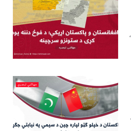
مهالني تبصري