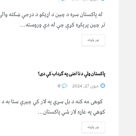
له پاکستان سره د چین د اړیکو د درجې ښکته والی
تر چین پرېکړه کړې چې له دې وروسته...
نور ولوله
پاکستان ولې د نا امنۍ په ګرداب کې دى؟
جون 27, 2024
0
کوهی مه کنه د بل سړي په لار کې چيرې ستا به د
کوهي په غاړه لار شي پاکستان...
نور ولوله