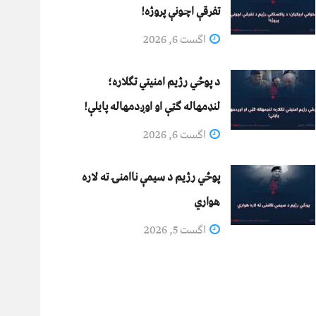
تفرقې اچونې پروژه!
اگست 6, 2026
د پوځي رژیم امنیتي تګلاره؛
لنډمهاله ګټې او اوږدمهاله پایلې!
اگست 6, 2026
پوځي رژیم د سیمې ناامنۍ ته لاره
هواري
اگست 5, 2026