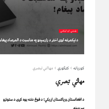
شنني او لیکني
د نېکمرغه لوی اختر د رارسېدو په مناسبت د المرصاد پیغام
کورپاڼه
کټګوري
مهالني تبصري
مهالني تبصري
د افغانستان و پاکستان اړیکې؛ د فوځ دننه یوه کړۍ د ستونزو
سرچینه