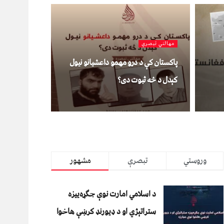
مهالني تبصري
پاکستان کې د درو مهمو داعشیانو نیول
کېدل د څه ثبوت دی؟
وروستي
تبصرې
مشهور
د اسلامي امارت نوې جګړه‌ییزه
ستراتېژي او د ډیورنډ کرښې هاخوا