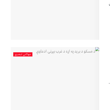
مهالني تبصري