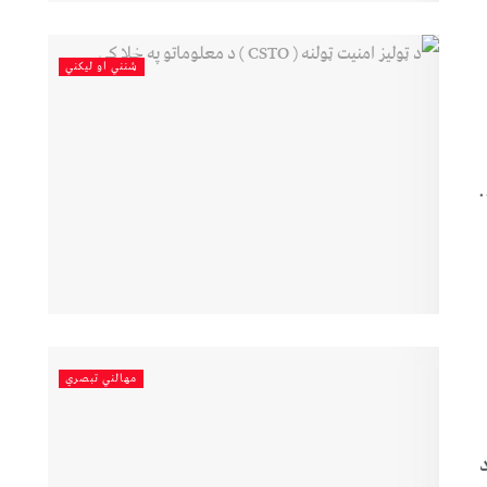
شنني او لیکني
.
مهالني تبصري