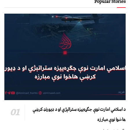
Popular Stories
د اسلامي امارت نوې جګړه‌ییزه ستراتېژي او د ډیورنډ کرښې
هاخوا نوې مبارزه