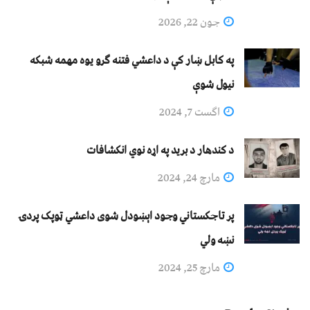
جون 22, 2026
په کابل ښار کې د داعشي فتنه ګرو يوه مهمه شبکه
نيول شوې
اگست 7, 2024
د کندهار د برید په اړه نوي انکشافات
مارچ 24, 2024
پر تاجکستاني وجود اېښودل شوی داعشي ټوپک پردۍ
نښه ولي
مارچ 25, 2024