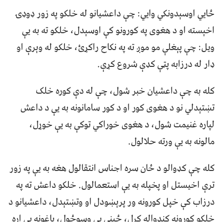
ځايي اوسېدونکي وايي: چې داعشيانو له خلکو په ﺯور ډوډۍ
اخېسته او د هغوى په کورونو کې اوسېدل، خلکو ته به يې
ويل: چې پېغلې مو موږ ته په نکاح راکړئ، خلکو له وېرې او
ډار له درﺯابه پټې کډې شروع کړې.
کله به چې داعشيان خبر شول، چې له دې کوره خلک
تښتېدلي نو د هغوى کور او د کور سامانونه به يې د داعش
لپاره غنيمت شول، د هغوى خوراکي توکې به يې خوړل،
مالونه به يې ورته حلالول.
کله چې کډوالو د ځان سره اجناس انتقالول هغه به يې په ﺯور
ترې اخيستل او پخپله به يې استعمالول. خلکو داعش ته په
درﺯاب کې خپل کورونه ور پرېښودل او وتښتېدل، داعشيانو د
خلکو کورونه کنډواله کړل، ځيني يي وسوځول، باغونه يې اره