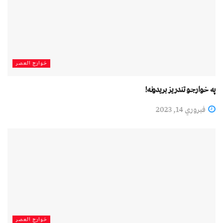
خوارج العصر
په خوارجو تندریز بریدونه!
فبروري 14, 2023
خوارج العصر