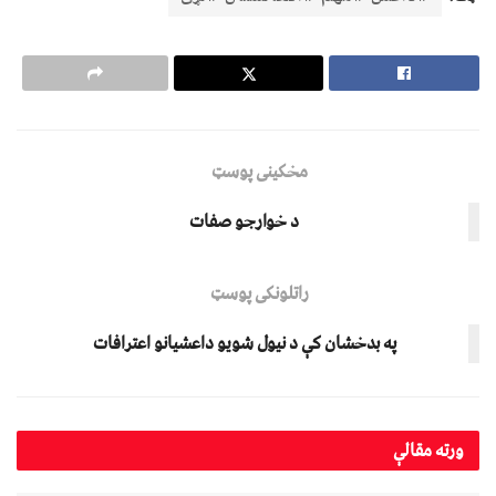
مخکینی پوسټ
د خوارجو صفات
راتلونکی پوسټ
په بدخشان کې د نیول شویو داعشیانو اعترافات
ورته
مقالې