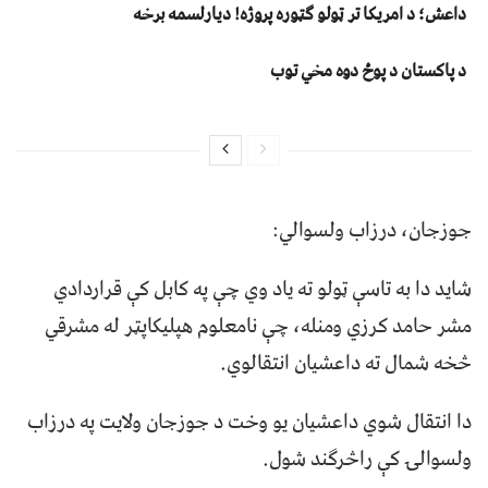
داعش؛ د امریکا تر ټولو ګټوره پروژه! دیارلسمه برخه
د پاکستان د پوځ دوه مخي توب
جوزجان، درزاب ولسوالي:
شايد دا به تاسې ټولو ته ياد وي چې په کابل کې قراردادي
مشر حامد کرﺯي ومنله، چې نامعلوم هپليکاپټر له مشرقي
څخه شمال ته داعشيان انتقالوي.
دا انتقال شوي داعشيان يو وخت د جوﺯجان ولايت په درﺯاب
ولسوالۍ کې راڅرګند شول.