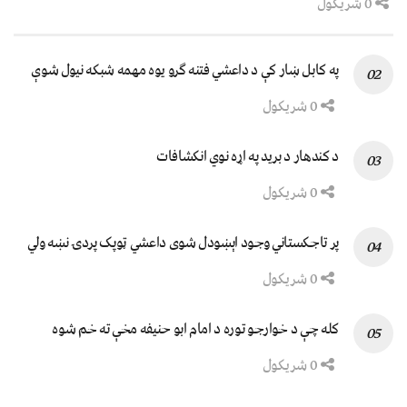
0 شریکول
په کابل ښار کې د داعشي فتنه ګرو يوه مهمه شبکه نيول شوې
0 شریکول
د کندهار د برید په اړه نوي انکشافات
0 شریکول
پر تاجکستاني وجود اېښودل شوی داعشي ټوپک پردۍ نښه ولي
0 شریکول
کله چې د خوارجو توره د امام ابو حنیفه مخې ته خم شوه
0 شریکول