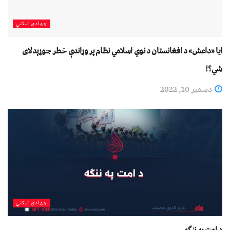
جهادي لیکني
ايا «داعش» د افغانستان د نوي اسلامي نظام پر وړاندې خطر جوړېدلای
شي؟!
دسمبر 10, 2022
جهادي لیکني