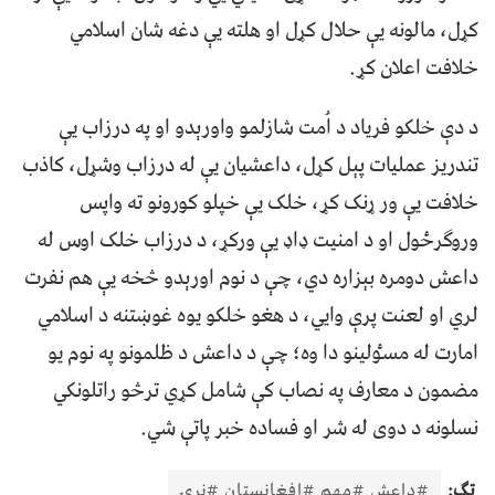
کړل، مالونه يې حلال کړل او هلته يې دغه شان اسلامي
خلافت اعلان کړ.
د دې خلکو فرياد د اُمت شاﺯلمو واورېدو او په درﺯاب يې
تندريز عمليات پېل کړل، داعشيان يې له درﺯاب وشړل، کاﺫب
خلافت يې ور ړنک کړ، خلک يې خپلو کورونو ته واپس
وروګرځول او د امنيت ډاډ يې ورکړ، د درﺯاب خلک اوس له
داعش دومره بېزاره دي، چې د نوم اورېدو څخه يې هم نفرت
لري او لعنت پرې وايي، د هغو خلکو يوه غوښتنه د اسلامي
امارت له مسٶلينو دا وه؛ چې د داعش د ظلمونو په نوم يو
مضمون د معارف په نصاب کې شامل کړي ترڅو راتلونکي
نسلونه د دوى له شر او فساده خبر پاتې شي.
ټګ:
#داعش #مهم #افغانستان #نړۍ