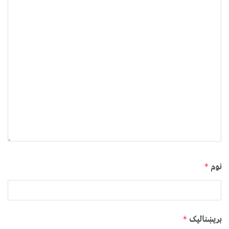
نوم
*
بریښنالیک
*