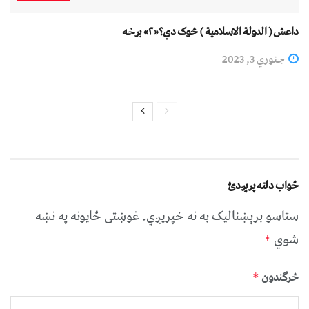
داعش ( الدولة الاسلامية ) څوک دي؟«۲» برخه
جنوري 3, 2023
ځواب دلته پرېږدئ
ستاسو برېښناليک به نه خپريږي.
غوښتى ځایونه په نښه
شوي
*
څرگندون
*