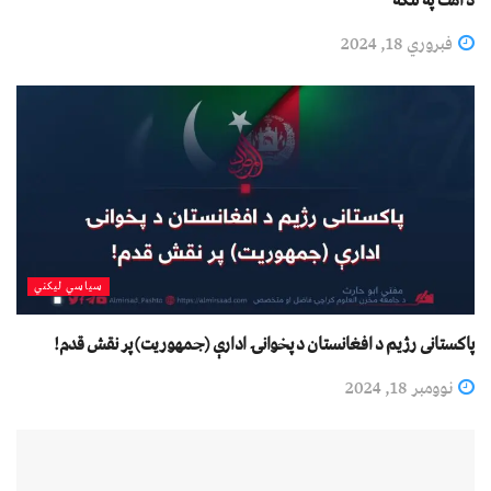
د امت په ننګه
فبروري 18, 2024
سیاسي لیکني
پاکستانی رژیم د افغانستان د پخوانۍ ادارې (جمهوريت) پر نقش قدم!
نوومبر 18, 2024