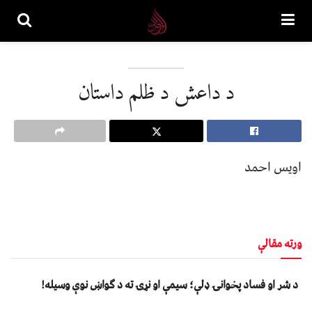
د داعش د ظلم داستان
اویس احمد
ورته مقالې
د شر او فساد پخوانۍ ډلې؛ سیمې او نړۍ ته د ګواښ نوې وسیله!