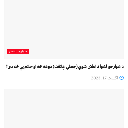
خوارج العصر
د خوارجو لخوا د اعلان شوي (جعلي خِلافت) موخه څه او حکم يې څه دی؟
اگست 17, 2023