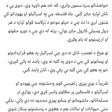
خواهشاتو سره سمون ولري، که څه هم ناوړه وي، دوی يې د
ځان لپاره جايز ګڼي. بله فلسفه چې په اسرائيلو او يهودانو کې
شتون لري دا ده چې د خپلو موخو د ترلاسه کولو لپاره د هر
ډول وسيلې کارول جايز بولي، پرته له دې چې د نورو حقونو
او ارزښتونو ته پام وکړي.
نو هېڅ د تعجب ځای نه دی چې اسرائيل په هغو قراردادونو
او پيمانونو کې چې د دوی په ګټه نه وي، پابند نه پاتې کېږي،
خو په هغو کې چې ګټه يې پکې وي، ځان پابند ګڼي.
تقريباً د يوې پېړۍ راهيسې کوم وحشتونه چې يهودو او
اسرائيلو د فلسطين پر مظلوم ولس کړي دي، يوازې تر
مسلمانانو، ماشومانو او ښځو پورې محدود نه دي پاتې، بلکې
حتی حيوانات او نباتات هم د هغوی د وحشتونو ښکار شوي