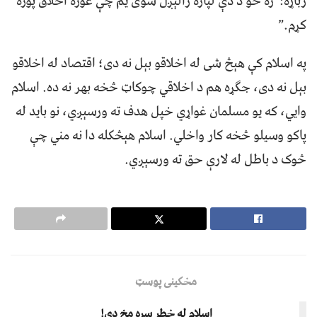
ژباړه:”زه خو د دې لپاره رالېږل شوی يم چې غوره اخلاق پوره
کړم.”
په اسلام کې هېڅ شی له اخلاقو بېل نه دی؛ اقتصاد له اخلاقو
بېل نه دی، جګړه هم د اخلاقي چوکاټ څخه بهر نه ده. اسلام
وايي، که يو مسلمان غواړي خپل هدف ته ورسېږي، نو بايد له
پاکو وسيلو څخه کار واخلي. اسلام هېڅکله دا نه مني چې
څوک د باطل له لارې حق ته ورسېږي.
مخکینی پوسټ
اسلام له خطر سره مخ دی!