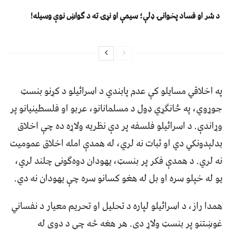
د شر او فساد پخوانۍ ډلې؛ سیمې او نړۍ ته د ګواښ نوې وسیله!
په اخلاقي مسايلو کې عدم پابندي د اسرائيلو د کړنو بنسټ
جوړوي، په ځانګړي ډول د مسلمانانو، عربو او فلسطينيانو پر
وړاندې. د اسرائيلو فلسفه پر دې نظريه ولاړه ده چې اخلاق
بدلېدونکي دي او ثبات نه لري، له همدې امله اخلاق عموميت
نه لري. د همدې فکر پر بنسټ، يهودان دوه‌ګونی چلند لري،
يو له خپلو سره او بل له هغو کسانو سره چې يهودان نه دي.
همدا راز، د اسرائيلو لپاره د تحليل او تحريم معيار د نفساني
غوښتنو پر بنسټ ولاړ دی. هر هغه څه چې د دوی له