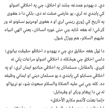
دي. د يهودو همدغه چلند او اخلاق، چې په اخلاقي اصولو
کې پابندي نه لري، يو عارضي صفت نه دی، بلکې دا د هغوی
په تاريخ کې ژورې ريښې لري او د هغوی لومړنيو نسلونو ته ور
ګرځي؛ له هغه ځايه چې حتی غوره انسانان، يعنې الهي انبياء
عليهم السلام، هم ووژل شول.
دا ټول هغه حقايق دي چې د يهودو د اخلاقو حقيقت بيانوي؛
داسې اخلاق چې هېڅکله د اخلاقي اصولو مراعات پکې نه
کېږي. بالمقابل، مسلمانان په اخلاقي مباديو ايمان لري، او په
اخلاقي مسايلو کې پابندي د يو مسلمان ديني او ايماني وظيفه
ده. کله چې نبي عليه الصلاة والسلام مبعوث شو، نو نړيوالو
ته يې دا پيغام ورکړ او وفرمايل:
«إنما بعثت لأتمم مكارم الأخلاق»