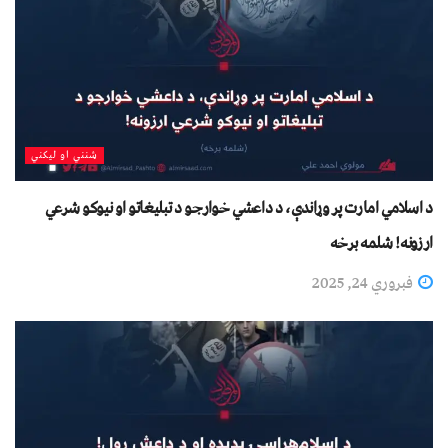
شنني او لیکني
د اسلامي امارت پر وړاندې، د داعشي خوارجو د تبليغاتو او نیوکو شرعي
ارزونه! شلمه برخه
فبروري 24, 2025