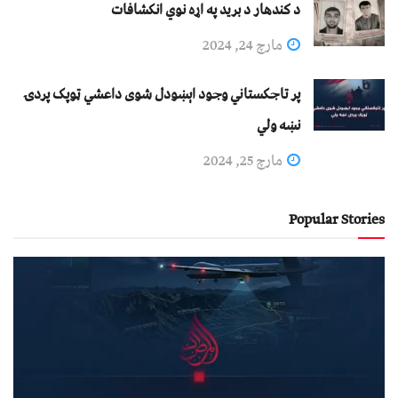
د کندهار د برید په اړه نوي انکشافات
مارچ 24, 2024
پر تاجکستاني وجود اېښودل شوی داعشي ټوپک پردۍ
نښه ولي
مارچ 25, 2024
Popular Stories