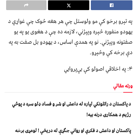
په تېرو برخو کې مو ولوستل چې هر هغه څوک چې غواړي د
يهودو منفوره څېره وپېژني، لازمه ده چې د هغوی يو په يو
صفتونه وپېژني. نو په همدې اساس، د يهودو بل صفت به په
دې برخه کې وڅېړو.
۴: په اخلاقي اصولو کې بې‌پروايي
ورته مقالې
د پاکستان د راتلونکي لپاره له داعش او شر و فساد ډلو سره د پوځي
رژیم د همکارۍ درنه بیه!
پاکستان او داعش د فکري او رواني جګړې له دریڅې ! لومړۍ برخه