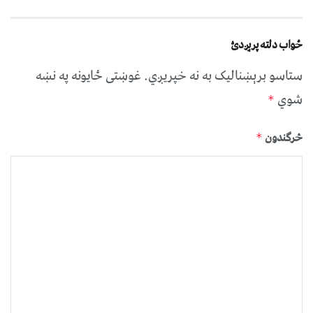
ځواب دلته پرېږدئ
ستاسو برېښناليک به نه خپريږي.
غوښتى ځایونه په نښه
شوي
*
څرگندون
*