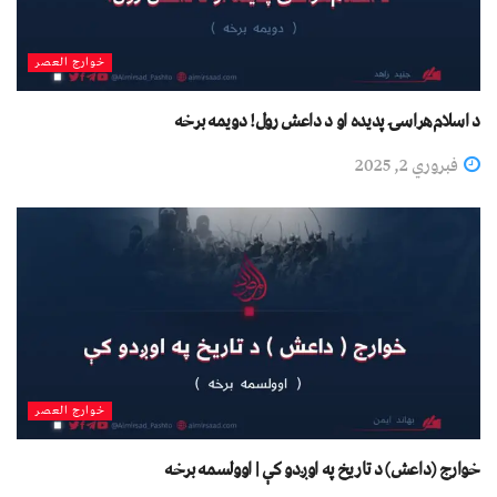
خوارج العصر
د اسلام‌هراسۍ پدیده او د داعش رول! دویمه برخه
فبروري 2, 2025
خوارج العصر
خوارج (داعش) د تاریخ په اوږدو کې | اوولسمه برخه