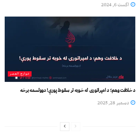
اگست 6, 2024
خوارج العصر
د خلافت وهم؛ د امپراتورۍ له خوبه تر سقوط پورې! دوولسمه برخه
دسمبر 28, 2025