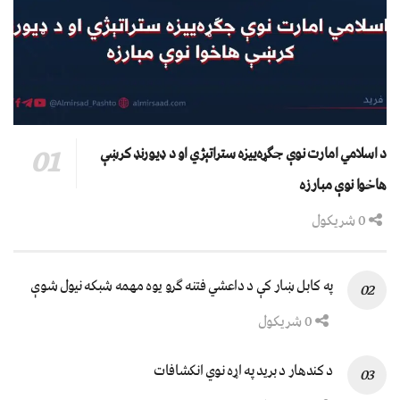
د اسلامي امارت نوې جګړه‌ییزه ستراتېژي او د ډیورنډ کرښې
هاخوا نوې مبارزه
0 شریکول
په کابل ښار کې د داعشي فتنه ګرو يوه مهمه شبکه نيول شوې
0 شریکول
د کندهار د برید په اړه نوي انکشافات