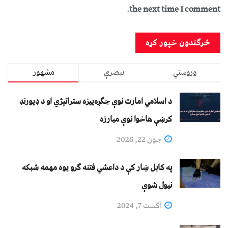
the next time I comment.
وروستي
تبصرې
مشهور
د اسلامي امارت نوې جګړه‌ییزه ستراتېژي او د ډیورنډ
کرښې هاخوا نوې مبارزه
جون 22, 2026
په کابل ښار کې د داعشي فتنه ګرو يوه مهمه شبکه
نيول شوې
اگست 7, 2024