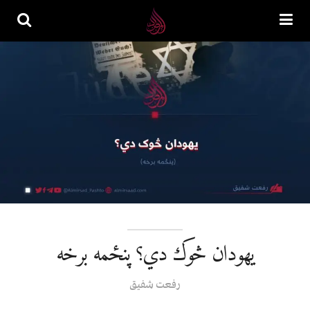
یهودان څوک دي؟ پنځمه برخه
رفعت شفيق