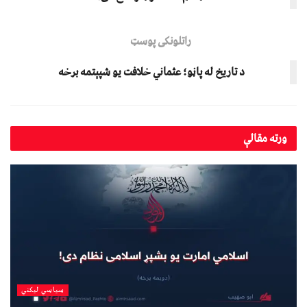
راتلونکی پوسټ
د تاریخ له پاڼو؛ عثماني خلافت یو شپېتمه برخه
ورته
مقالې
سیاسي لیکني