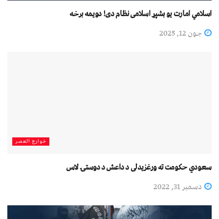
اسلامي امارت یو بشپړ اسلامی نظام دی! دویمه برخه
جون 12, 2025
خوارج العصر
سعودي حکومت ته ورغزیدلی د داعش د دوستۍ لاس
دسمبر 31, 2022