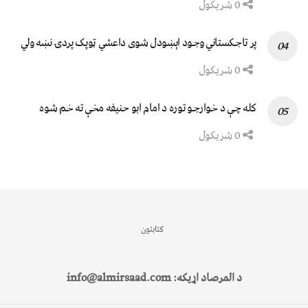
0 شریکول
پر تاجکستاني وجود اېښودل شوی داعشي ټوپک پردۍ نښه ولي
0 شریکول
کله چې د خوارجو توره د امام ابو حنیفه مخې ته خم شوه
0 شریکول
کتابتون
د المرصاد اړیکه: info@almirsaad.com