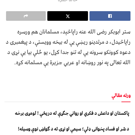
ستر ابوبکر رضی الله عنه راپاڅېد، مسلمانان هم ورسره
راپاڅیدل، د مرتدینو ریښې یې له بیخه وویستې، د پیغمبرۍ د
دعوه کوونکو سرونه یې له تنو جدا کړل،‏ یو ځلې بیا یې نړۍ د
الله تعالی په نور روښانه او عربي جزیرة یې مسلمانه کړه.
ورته مقالې
پاکستان او داعش د فکري او رواني جګړې له دریڅې ! لومړۍ برخه
د شر او فساد پخوانۍ ډلې؛ سیمې او نړۍ ته د ګواښ نوې وسیله!