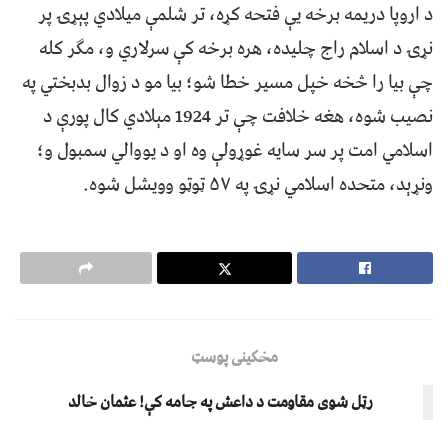
د اروپا دریمه برخه یې فتحه کړه، تر شلمې میلادي پېړۍ پر
نړۍ د اسلام راج چلیده، هره برخه کې سرلاري و، مګر کله
چې بیا را څخه خپل مسیر خطا شو؛ بیا مو د زوال بدبختي په
نصیب شوه، هغه خلافت چې تر 1924 مېلادي کال پورې د
اسلامي امت پر سر سایه غوړولې وه او د یووالي سمبول و؛
ونړېد، متحده اسلامي نړۍ په ۵۷ ټوټو وویشل شوه.
مخکینی پوسټ
رټل شوی مقاومت د داعش په جامه کې! عثمان خالد