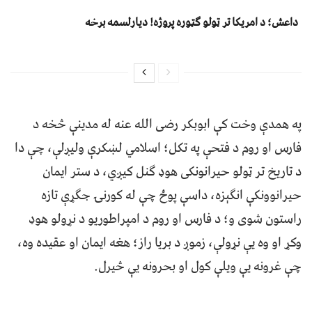
داعش؛ د امریکا تر ټولو ګټوره پروژه! دیارلسمه برخه
په همدې وخت کې ابوبکر رضی الله عنه له مدینې څخه د
فارس او روم د فتحې په تکل؛ اسلامي لښکرې ولیږلې، چې دا
د تاریخ تر ټولو حیرانونکی هوډ ګنل کیږي، د ستر ایمان
حیرانوونکې انګېزه، داسې پوځ چې له کورنۍ جګړې تازه
راستون شوی و؛ د فارس او روم د امپراطوریو د نړولو هوډ
وکړ او وه یې نړولې، زموږ د بریا راز؛ هغه ایمان او عقیده وه،
چې غرونه یې ویلې کول او بحرونه یې څیرل.