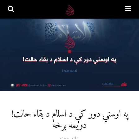
په اوسني دور کې د اسلام د بقاء حالت!
دویمه برخه
خالد حمزه