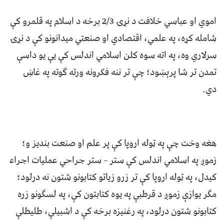
اموي او عباسي خلافت د نړۍ 2/3 برخه د اسلام په قلمرو کې
شامله کړه، په علمي، اقتصادي او صنعتي میدانونو کې د نړۍ
سرلاري وه، په اته سوه کلن اسلامي اندلس کې یې یو داسې
تمدن تر شا پرېښود؛ چې تر ننه فکرونه ورته ګوته په غاښ
دي.
هغه وخت چې په ټوله اروپا کې پر علم او صنعت بندیز و؛
زموږ په اسلامي اندلس کې ستر – ستر جراحي عملیات اجراء
کیدل، په ټوله اروپا کې تر زرو زیاتو کتابونو شتون نه درلود؛
مګر یوازې زموږ د قرطبې په یوه کتابتون کې، په لسګونو زره
کتابونو شتون درلود، په رغنیزه برخه کې د اشبیلې، طلیطلې