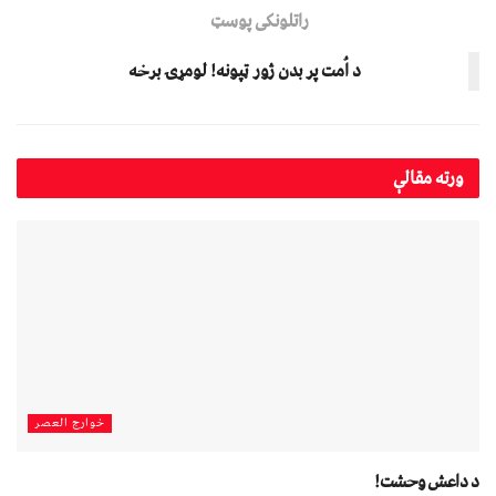
راتلونکی پوسټ
د اُمت پر بدن ژور ټپونه! لومړۍ برخه
ورته
مقالې
خوارج العصر
د داعش وحشت!