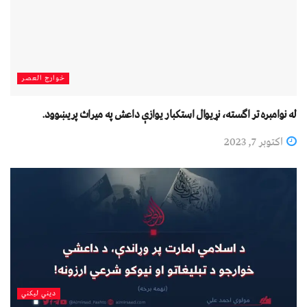
خوارج العصر
له نوامبره تر اګسته، نړیوال استکبار یوازې داعش په میراث پریښوود.
اکتوبر 7, 2023
دیني لیکني