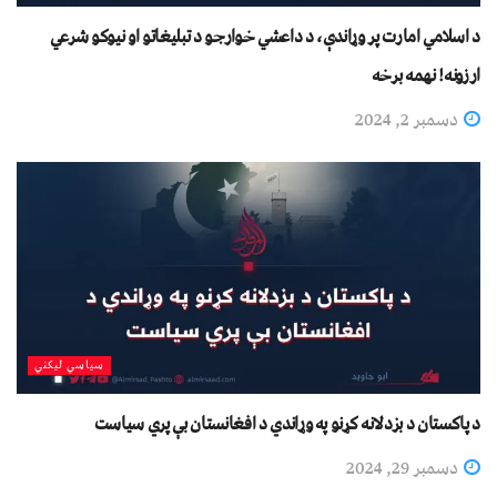
د اسلامي امارت پر وړاندې، د داعشي خوارجو د تبليغاتو او نیوکو شرعي
ارزونه! نهمه برخه
دسمبر 2, 2024
سیاسي لیکني
د پاکستان د بزدلانه کړنو په وړاندي د افغانستان بې پري سیاست
دسمبر 29, 2024