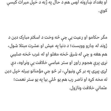
او بغداد ښارونه اوس هم د حال په ژبه د خپل میراث کیسې
کوي.
مګر حکامو او رعیت یې چې څه وخت د اسلام مبارک دین د
ژوند له چارو وویست؛ د دنیا په عیش او عشرت مبتلا شول،
هم هغه و چې له شرق څخه مغلو او له غرب څخه صلیبي
نړۍ پرې هجوم راوړ او ستر عباسي خلافت یې ونړاوه، دې
لړۍ پیړۍ په بر کې ونیولې، تر څو چې مؤمنانو بیرته خپل دین
ته مخه کړه او ناصر رب هم یو ځلې بیا په یو ستر نعمت؛
عثماني خلافت ونازول.