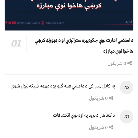
د اسلامي امارت نوې جګړه‌ییزه ستراتېژي او د ډیورنډ کرښې
هاخوا نوې مبارزه
0 شریکول
په کابل ښار کې د داعشي فتنه ګرو يوه مهمه شبکه نيول شوې
0 شریکول
د کندهار د برید په اړه نوي انکشافات
0 شریکول