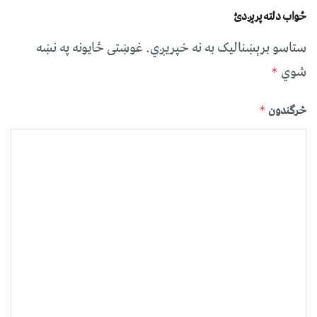
ځواب دلته پرېږدئ
ستاسو برېښناليک به نه خپريږي.
غوښتى ځایونه په نښه
شوي
*
څرگندون
*