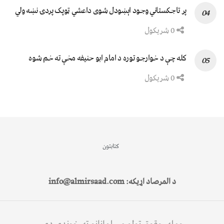
پر تاجکستاني وجود اېښودل شوی داعشي ټوپک پردۍ نښه ولي
0 شریکول
کله چې د خوارجو توره د امام ابو حنیفه مخې ته خم شوه
0 شریکول
کتابتون
د المرصاد اړیکه: info@almirsaad.com