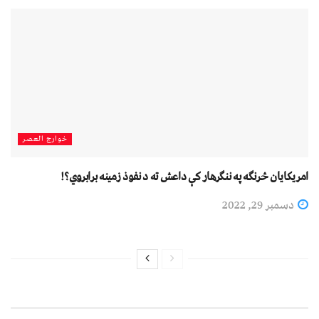
خوارج العصر
امریکایان څرنګه په ننګرهار کې داعش ته د نفوذ زمینه برابروي؟!
دسمبر 29, 2022