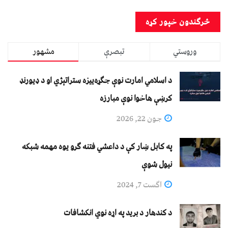
وروستي
تبصرې
مشهور
د اسلامي امارت نوې جګړه‌ییزه ستراتېژي او د ډیورنډ
کرښې هاخوا نوې مبارزه
جون 22, 2026
په کابل ښار کې د داعشي فتنه ګرو يوه مهمه شبکه
نيول شوې
اگست 7, 2024
د کندهار د برید په اړه نوي انکشافات