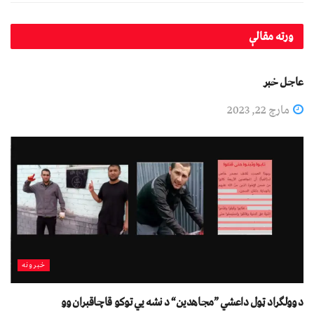
ورته
مقالې
افغانستان
عاجل خبر
مارچ 22, 2023
خبرونه
د وولګراد ټول داعشي ”مجاهدین“ د نشه يي توکو قاچاقبران وو