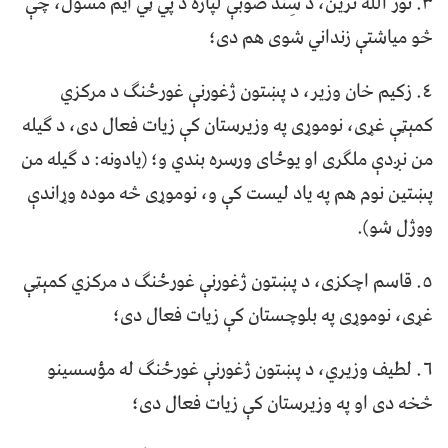
٣. نور الله ترین، د سِند صوبې لپاره د پي ټي ایم مسؤل، چې
څو میاشتې زنداني شوی هم دی؛
٤. زکیم خان وزیر، د پښتون ژغورنې غورځنګ د مرکزي
کمېټې غړی، نوموړی په وزیرستان کې زیات فعال دی، د ګیله
من نږدې ملګری او یوځای ورسره بندي و؛ (یادونه: د ګیله من
پښتین نوم هم په ياد ليست کې و، نوموړی څه موده وړاندې
ووژل شو).
٥. قاسم اچکزی، د پښتون ژغورنې غورځنګ د مرکزي کمېټې
غړی، نوموړی په بلوچستان کې زیات فعال دی؛
٦. لطیف وزیري، د پښتون ژغورنې غورځنګ له مؤسسینو
څخه دی او په وزیرستان کې زیات فعال دی؛