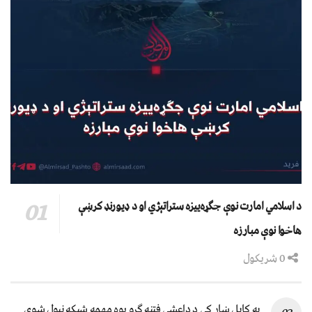
د اسلامي امارت نوې جګړه‌ییزه ستراتېژي او د ډیورنډ کرښې
هاخوا نوې مبارزه
0 شریکول
په کابل ښار کې د داعشي فتنه ګرو يوه مهمه شبکه نيول شوې