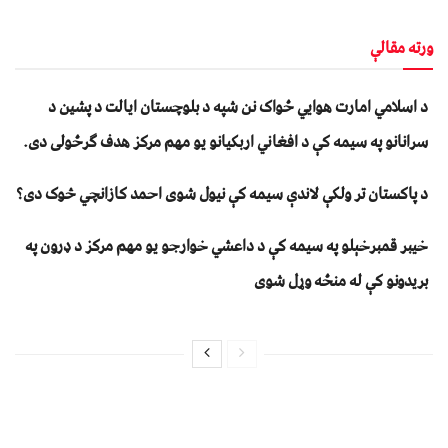
ورته مقالې
د اسلامي امارت هوايي ځواک نن شپه د بلوچستان ايالت د پشين د
سرانانو په سيمه کې د افغاني اربکيانو يو مهم مرکز هدف ګرځولی دی.
د پاکستان تر ولکې لاندې سیمه کې نیول شوی احمد کازانچي څوک دی؟
خیبر قمبرخېلو په سیمه کې د داعشي خوارجو یو مهم مرکز د ډرون په
بریدونو کې له منځه وړل شوی