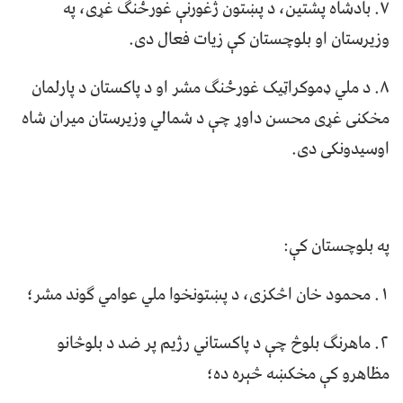
٧. بادشاه پشتین، د پښتون ژغورنې غورځنګ غړی، په
وزیرستان او بلوچستان کې زیات فعال دی.
٨. د ملي ډموکراټیک غورځنګ مشر او د پاکستان د پارلمان
مخکنی غړی محسن داوړ چې د شمالي وزیرستان میران شاه
اوسیدونکی دی.
په بلوچستان کې:
١. محمود خان اڅکزی، د پښتونخوا ملي عوامي ګوند مشر؛
٢. ماهرنګ بلوڅ چې د پاکستاني رژیم پر ضد د بلوڅانو
مظاهرو کې مخکښه څېره ده؛