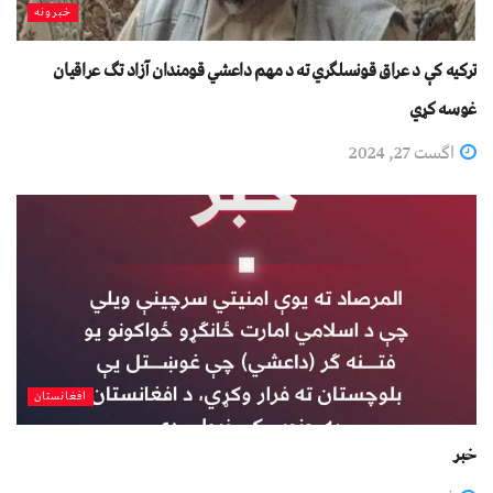
خبرونه
ترکیه کې د عراق قونسلګري ته د مهم داعشي قومندان آزاد تګ عراقیان
غوسه کړي
اگست 27, 2024
افغانستان
خبر