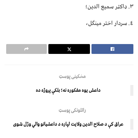
٣. ډاکټر سمیع الدین؛
٤. سردار اختر مينګل،
مخکینی پوسټ
داعش یوه مفکوره نه؛ بلکې پروژه ده
راتلونکی پوسټ
عراق کې د صلاح الدین ولایت لپاره د داعشیانو والي وژل شوی