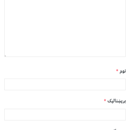
نوم
*
بریښنالیک
*