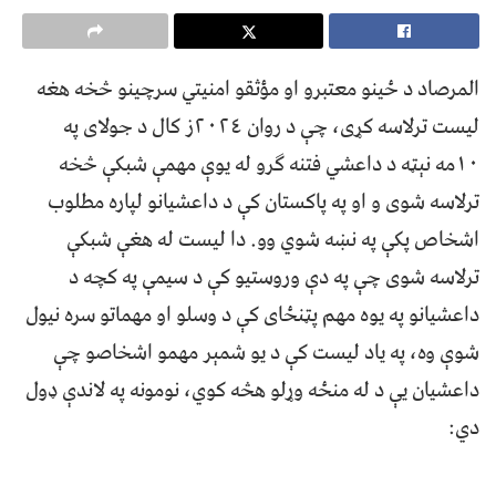
المرصاد د ځینو معتبرو او مؤثقو امنیتي سرچینو څخه هغه
لیست ترلاسه کړی، چې د روان ٢٠٢٤ز کال د جولای په
١٠مه نېټه د داعشي فتنه ګرو له یوې مهمې شبکې څخه
ترلاسه شوی و او په پاکستان کې د داعشيانو لپاره مطلوب
اشخاص پکې په نښه شوي وو. دا لیست له هغې شبکې
ترلاسه شوی چې په دې وروستیو کې د سیمې په کچه د
داعشیانو په یوه مهم پټنځای کې د وسلو او مهماتو سره نیول
شوې وه، په یاد ليست کې د یو شمېر مهمو اشخاصو چې
داعشيان یې د له منځه وړلو هڅه کوي، نومونه په لاندې ډول
دي: