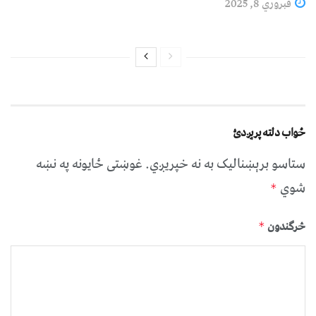
فبروري 8, 2025
ځواب دلته پرېږدئ
ستاسو برېښناليک به نه خپريږي.
غوښتى ځایونه په نښه
شوي
*
څرگندون
*