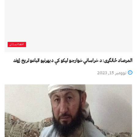
افغانستان
المرصاد ځانګړی: د خراساني خوارجو لیکو کې د بهرنیو اتباعو تریخ ژوند
نوومبر 15, 2023