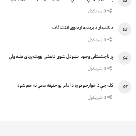
0 شریکول
د کندهار د برید په اړه نوي انکشافات
0 شریکول
پر تاجکستاني وجود اېښودل شوی داعشي ټوپک پردۍ نښه ولي
0 شریکول
کله چې د خوارجو توره د امام ابو حنیفه مخې ته خم شوه
0 شریکول