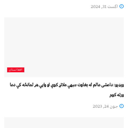
اگست 31, 2024
افغانستان
ویډیو: داعشی عالم له بغاوت جبهې ملاتړ کوي او وايي هر لمانځه کې دعا
ورته کوم
جون 24, 2023