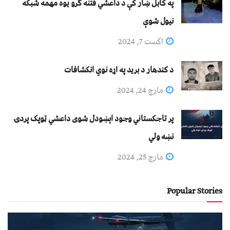
په کابل ښار کې د داعشي فتنه ګرو يوه مهمه شبکه
نيول شوې
اگست 7, 2024
د کندهار د برید په اړه نوي انکشافات
مارچ 24, 2024
پر تاجکستاني وجود اېښودل شوی داعشي ټوپک پردۍ
نښه ولي
مارچ 25, 2024
Popular Stories