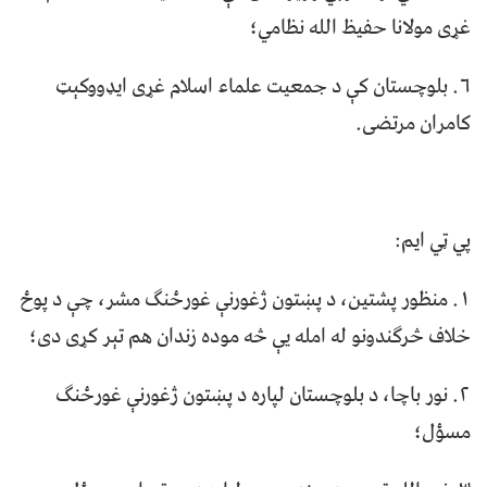
غړی مولانا حفیظ الله نظامي؛
٦. بلوچستان کې د جمعیت علماء اسلام غړی ایډووکېټ
کامران مرتضی.
پي ټي ایم:
١. منظور پشتین، د پښتون ژغورنې غورځنګ مشر، چې د پوځ
خلاف څرګندونو له امله یې څه موده زندان هم تېر کړی دی؛
٢. نور باچا، د بلوچستان لپاره د پښتون ژغورنې غورځنګ
مسؤل؛