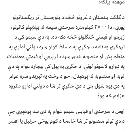
دوهمه بيلګه:
د ګلګت بلتستان د غرونو څخه د بلوچستان تر ریګستانونو
پورې، دا ۲۷۰۰ کیلومتره سرحدي سیمه له بېلابېلو کانونو،
زېرمو او قیمتي ځنګلونو څخه ډکه ده. په دې سیمو کې د
ترهګرۍ په نامه د جګړې په مسلط کولو سره دولتي ادارې په
منظم پلان او منصوبه بندۍ سره دا زېرمي او قیمتي معدنیات
په دواړو لاسونو لوټي. د جګړې په پیل کې بیچاره عوام په دې
لوبه او منصوبه نه پوهېدل، خو د وخت په تېرېدو سره عوام
په دې پوه شول چې د دې جګړې تر شا د دولتي ادارو مکروه
عزایم څه وو؟
اوس د سرحدي او قبایلي سیمو عوام په دې ښه پوهېږي چې
د دې ټولو منصوبو تر شا خامخا د کوم پوځي جرنیل یا افسر