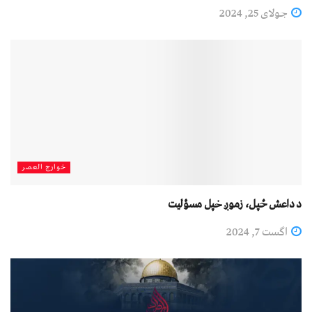
جولای 25, 2024
خوارج العصر
د داعش ځپل، زموږ خپل مسؤلیت
اگست 7, 2024