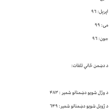
اپرېل: ۹۶
مۍ: ۹۹
جون: ۹۶
د دښمن ځاني تلفات:
د وژل شویو دښمنانو شمير : ۴۸۳
د ژوبل شویو دښمنانو شمير: ۶۴۹