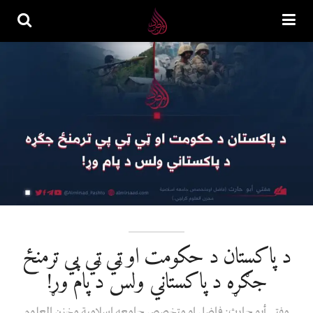
د پاکستان د حکومت او ټي ټي پي ترمنځ
جګړه د پاکستاني ولس د پام وړ!
مفتي أبو حارث: فاضل او متخصص جامعه اسلامیة مخزن العلوم