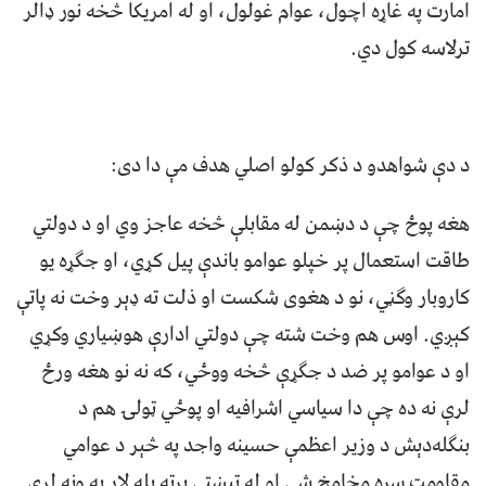
امارت په غاړه اچول، عوام غولول، او له امریکا څخه نور ډالر
ترلاسه کول دي.
د دې شواهدو د ذکر کولو اصلي هدف مې دا دی:
هغه پوځ چې د دښمن له مقابلې څخه عاجز وي او د دولتي
طاقت استعمال پر خپلو عوامو باندې پیل کړي، او جګړه یو
کاروبار وګڼي، نو د هغوی شکست او ذلت ته ډېر وخت نه پاتې
کېږي. اوس هم وخت شته چې دولتي ادارې هوښیاري وکړي
او د عوامو پر ضد د جګړې څخه ووځي، که نه نو هغه ورځ
لرې نه ده چې دا سیاسي اشرافیه او پوځي ټولۍ هم د
بنګله‌دېش د وزیر اعظمې حسینه واجد په څېر د عوامي
مقاومت سره مخامخ شي او له تېښتې پرته بله لار به ونه لري.