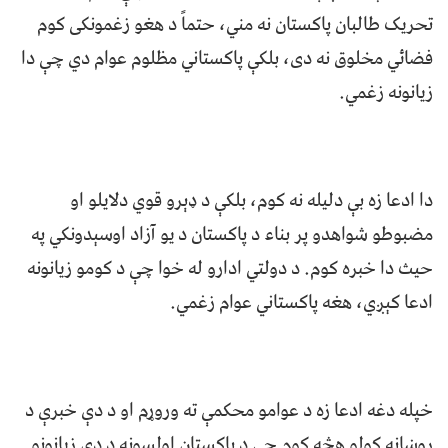
تحریک طالبان پاکستان نه مني، حتماً د هغو زغمونکی کوم
فضائي مخلوق نه دی، بلکې پاکستاني مظلوم عوام دي چې دا
زیانونه زغمي.
دا ادعا زه بې دلیله نه کوم، بلکې د ډېرو قوي دلایلو او
مضبوطو شواهدو پر بناء د پاکستان د یو آزاد اوسېدونکي په
حیث دا خبره کوم. د دولتي ادارو له خوا چې د کومو زیانونه
ادعا کېږي، هغه پاکستاني عوام زغمي.
خپله دغه ادعا زه د عوامو محکمې ته وروړم او د دې خبرې د
روښانه کولو هڅه کوم چې د پاکستان اولسونه د دې زیانونو