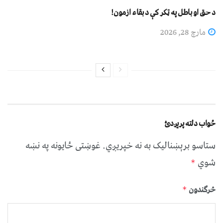
د حق او باطل په ټکر کې د بقاء ازمون!
مارچ 28, 2026
ځواب دلته پرېږدئ
ستاسو برېښناليک به نه خپريږي.
غوښتى ځایونه په نښه
شوي
*
څرگندون
*