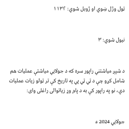
ټول وژل ښوي او ژوبل شوي: ۱۱۳۲
نیول شوي: ۳
د شپږ مياشتني راپور سره که د جولايي مياشتې عمليات هم
شامل کړو چې د ټي ټي پي په تاريخ کې تر ټولو زيات عمليات
دي، نو په راپور کې به د پام وړ زياتوالی راغلی وای:
جولايي 2024 ء