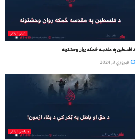
دیني لیکني
د فلسطین په مقدسه ځمکه روان وحشتونه
فبروري 3, 2024
سیاسي لیکني