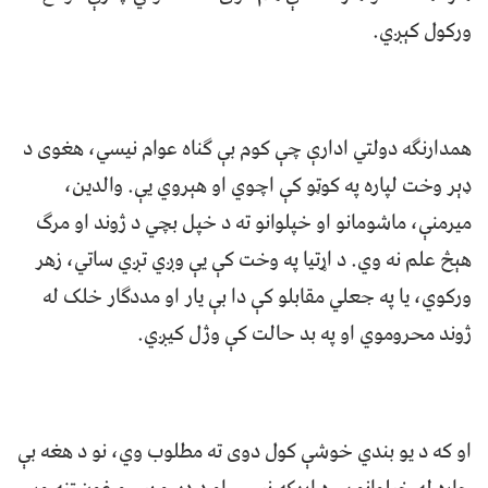
ورکول کېږي.
همدارنګه دولتي ادارې چې کوم بې ګناه عوام نیسي، هغوی د
ډېر وخت لپاره په کوټو کې اچوي او هېروي يې. والدین،
میرمنې، ماشومانو او خپلوانو ته د خپل بچي د ژوند او مرګ
هېڅ علم نه وي. د اړتیا په وخت کې یې وږي تږي ساتي، زهر
ورکوي، یا په جعلي مقابلو کې دا بې یار او مددګار خلک له
ژوند محروموي او په بد حالت کې وژل کیږي.
او که د یو بندي خوشې کول دوی ته مطلوب وي، نو د هغه بې