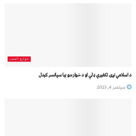
خوارج العصر
د اسلامي نړۍ تکفيري ډلې او د خوارجو بیا سپانسر کیدل
سپتمبر 4, 2023