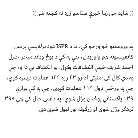
(( شاید چې زما خبرې ستاسو زړه ته کښته شي))
په وروستیو څو ورځو کې، ما د ISPR دوه پرله‌پسې پریس
کانفرنسونه هم واورېدل، چې په کې د پوځ ویاند میجر جنرل
احمد شریف ځینې انکشافات وکړل. یو انکشاف یې دا و، چې
په دې کال کې امنیتي ادارو ۲۳ زره ۶۲۲ عملیات ترسره کړي،
چې په ورځني ډول ۱۱۲ عملیات کېږي، چې په کې یوازې
۱۳۹ پاکستاني پوځيان وژل شوي، په داسې حال کې چې ۳۹۸
ترهګر وژل شوي او زرګونه نور نیول شوي دي.