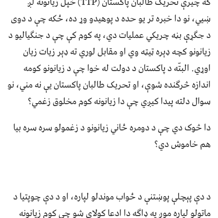
که چیرې تحریک طالبان پاکستان (TTP) خپل زیانونه لږ
ښيي، نو دا خبره تر یو حده د پوهیدو وړ ده، ځکه چې د دوی
د جګړې بڼه چريکي عملیات دي، په کوم کې چې د جنګياليو د
زیانونو کچه ډېره ټيټه وي او مقابل لوري ته ډېر زیات زیان
اوړي. البتّه د پاکستان د دولت له خوا چې د زیانونو کومه
اندازه څرګنده شوې، او تحریک طالبان پاکستان یې نه مني، نو
سوال دلته پيدا کيږي چې دا زیانونه کوم مخلوق زغمي؟
دا څوک دي چې د دومره ځاني زیانونو د زغمولو سره سره بيا
هم خاموش دي؟
د دې پېچلې پوښتنې د ځواب موندلو لپاره، او د دې چوپتیا د
ماتولو لپاره موږ په ډاګه دا ادعا کولای شو چې کوم زیانونه