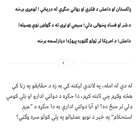
پاکستان او داعش د فکري او رواني جګړې له دریڅې ! لومړۍ برخه
د شر او فساد پخوانۍ ډلې؛ سیمې او نړۍ ته د ګواښ نوې وسیله!
داعش؛ د امریکا تر ټولو ګټوره پروژه! دیارلسمه برخه
له دې له امله، په لاندې لیکنه کې به زه د حقایقو په رڼا کې
هڅه وکړم چې ثابته کړم، دا جګړه د دولتي ادارو او بلې کومې
ډلې تر منځ ده؟ او آیا دولتي ادارې به دا جګړه د “عزمِ
استحکام” په څېر د نویو عملياتو په پلي کولو سره وګټي؟