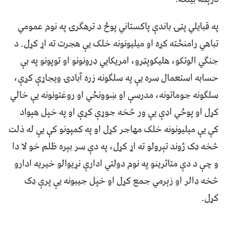
په قبایلي پټۍ باندې پاکستاني پوځ د ترهګرۍ په نوم عمومي
تباهي رامنځته کړه او میلیونونه خلک یې هجرت ته اړ کړل. د
جنګي الوتکو، هلیکوپټرو، امریکايي ډرونونو او توپونو په بې
حسابه استعمال سره يې په سلګونه زره آبادۍ ویجاړې کړې،
سلګونه جوماتونه، مدرسې او ښوونځي او روغتونونه یې خالي
کړل او پوځي اډې یې ور څخه جوړې کړې او په خپل هېواد
کې يې میلیونونه خلک مهاجر کړل او په کمپونو کې یې له ذلت
څخه ډک ژوند تېرولو ته اړ کړل، په دې سر بېره ظلم خو لا دا
و چې د دې متاثرینو په نوم دولتي ادارې نړیوالو خیریه ادارو
څخه ډالر او زېرمي جمع کړل او خپل جیبونه يې پرې ډک
کړل.