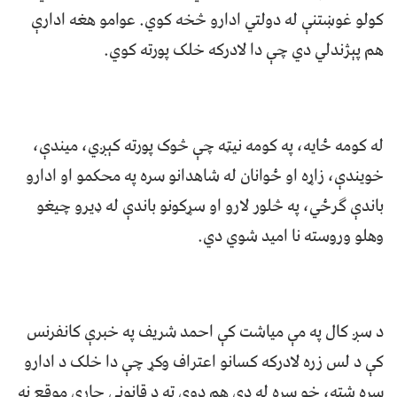
کولو غوښتنې له دولتي ادارو څخه کوي. عوامو هغه ادارې
هم پېژندلي دي چې دا لادرکه خلک پورته کوي.
له کومه ځایه، په کومه نیټه چې څوک پورته کېږي، میندې،
خویندې، زاړه او ځوانان له شاهدانو سره په محکمو او ادارو
باندې ګرځي، په څلور لارو او سړکونو باندې له ډیرو چیغو
وهلو وروسته نا امید شوي دي.
د سږ کال په مې میاشت کې احمد شریف په خبرې کانفرنس
کې د لس زره لادرکه کسانو اعتراف وکړ چې دا خلک د ادارو
سره شته، خو سره له دې هم دوی ته د قانوني چارې موقع نه