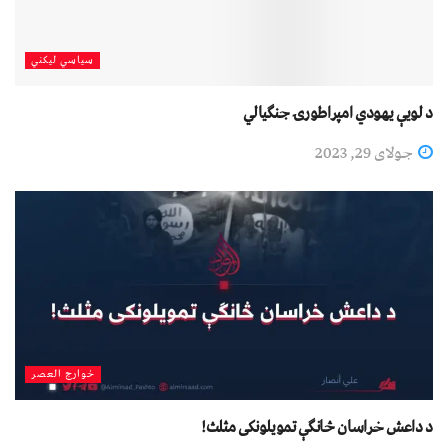
سیاسي لیکني
د لویې یهودي امپراطورۍ جنګیالي
جولای 29, 2023
خوارج العصر
د داعش خراسان څانګې تمويلونکى مثلث!