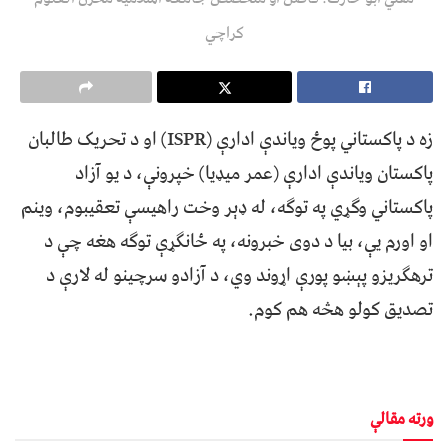
کراچي
زه د پاکستاني پوځ ویاندې ادارې (ISPR) او د تحریک طالبان
پاکستان ویاندې ادارې (عمر میډیا) خپرونې، د یو آزاد
پاکستاني وګړي په توګه، له ډېر وخت راهیسې تعقیبوم، وينم
او اورم يې، بیا د دوی خبرونه، په ځانګړې توګه هغه چې د
ترهګریزو پېښو پورې اړوند وي، د آزادو سرچینو له لارې د
تصدیق کولو هڅه هم کوم.
ورته مقالې