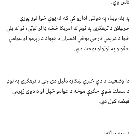
لاس وي.
په بله وینا، په دولتي ادارو کې که له یوې خوا لوړ پوړي
جرنیلان د ترهګرۍ په نوم له امریکا څخه ډالر لوټي، نو له بلې
خوا د درېمې درجې پوځي افسران د هېواد د زېرمو او عوامي
حقونو په لوټولو بوخت دي.
دا وضعیت د دې خبرې ښکاره دلیل دی چې د ترهګرۍ په نوم
د مسلط شوې جګړې موخه د عوامو ځپل او د دوی زېرمې
قبضه کول دي.
درېمه بيلګه: