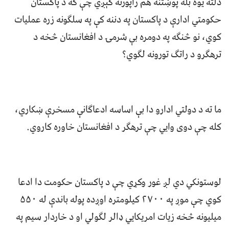
دلته یوه بله پوښتنه هم راپورته کېږي چې که د پاکستان
حکومتي ادارې د پاکستان په دننه کې په سلګونه زره عملیات
کوي، نو څنګه په دومره بې شرمۍ د افغانستان څخه د
ترهګرو د راتګ تورونه لګوي؟
ما ته د دولتي ادارو دا بې اساسه ادعاګانې مسخرې ښکاري،
کله چې دوی وايي چې ترهګر د افغانستان خاوره کاروي.
لوستونکي دي لږ غور وکړي چې د پاکستان حکومت دا ادعا
کوي چې موږ په ۲۷۰۰ کیلومتره اوږده پوله باندې له ۵۵۰
میلیونه څخه زیات امریکایي ډالر لګولي او د خاردار سيم په