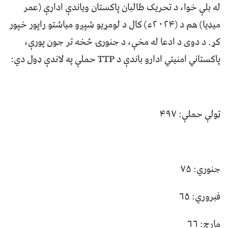
له بلې خوا، د تحریک طالبان پاکستان ویاندې ادارې (عمر
میډیا) هم د (۲۰۲۴ء) کال د لومړیو شپږو میاشتو راپور خپور
کړ. د دوی د ادعا له مخې، د جنورۍ څخه تر جون پورې،
پاکستاني امنیتي ادارو باندې د TTP حملې په لاندې ډول دي:
ټولې حملې: ۴۹۷
جنوري: ۷۵
فبروري: ۶۵
مارچ: ۶۶