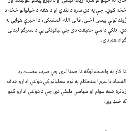
چاره له خپلوانو سره اړیکه نیسي او د ډيرو پیسو غوښتنه ور
څخه کوي. چې په دې سره د بندي او د هغه د خپلوانو څخه د
ژوند ټولې پیسې اخلي. فالی الله المشتکی، دا خبرې هوايي نه
دي، بلکې داسې حقیقت دی چې لیکونکی یې د سترګو لیدلی
ګواه هم دی.
دا کار په واضحه توګه دا معنا لري چې ضرب عضب، رد
الفساد یا عزم استحکام په نوم عملیاتو کې دولتي ادارو هدف
زیاتره هغه عوام او سیاسي طبقې دي چې د دولتي ادارو ګټو
ته خنډ وي.