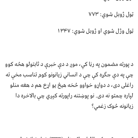
ټول ژوبل شوي: ۷۷۳
ټول وژل شوي او ژوبل شوي: ۱۳۴۷
‏د پورته مضمون په رڼا کې، موږ د دې خبرې د ثابتولو هڅه کوو
چې په دې جګړه کې چې د انساني زیانونو کوم تناسب مخې ته
راغلی دی، د دواړو خواوو څخه هیڅ یو اړخ هم د هغه منلو
لپاره چمتو نه دی. نو پوښتنه راپورته کېږي چې بالاخره دا
زیانونه څوک زغمي؟