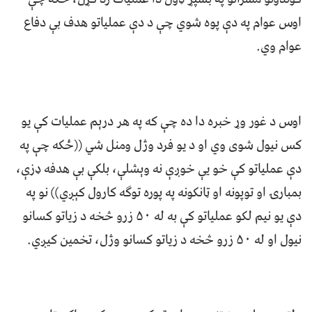
اوس عوام په دې پوه شوي چې د دې عملیاتو هدف بې دفاع
عوام وي.
اوس د غور وړ خبره دا ده چې که په هر درېم عملیات کې یو
کس نیول شوی وي او د یو فرد وژل ومنل شي ((ځکه چې په
دې عملیاتو کې خو یې خوږې نه وېشلې، بلکې بې هدفه ډزې،
بمبارۍ او توپونه او ټانکونه په پوره توګه کارول کېږي)) نو په
دې يو نيم لکو عملیاتو کې به له ۵۰ زرو څخه د زیاتو کسانو
نیول او له ۵۰ زرو څخه د زیاتو کسانو وژل، تخمين کيږي.