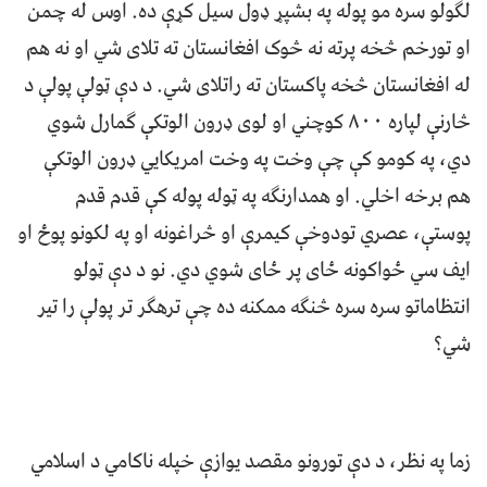
لګولو سره مو پوله په بشپړ ډول سیل کړې ده. اوس له چمن
او تورخم څخه پرته نه څوک افغانستان ته تلای شي او نه هم
له افغانستان څخه پاکستان ته راتلای شي. د دې ټولې پولې د
څارنې لپاره ۸۰۰ کوچني او لوی ډرون الوتکې ګمارل شوي
دي، په کومو کې چې وخت په وخت امریکایي ډرون الوتکې
هم برخه اخلي. او همدارنګه په ټوله پوله کې قدم قدم
پوستې، عصري تودوخې کیمرې او څراغونه او په لکونو پوځ او
ایف سي ځواکونه ځای پر ځای شوي دي. نو د دې ټولو
انتظاماتو سره سره څنګه ممکنه ده چې ترهګر تر پولې را تير
شي؟
زما په نظر، د دې تورونو مقصد یوازې خپله ناکامي د اسلامي