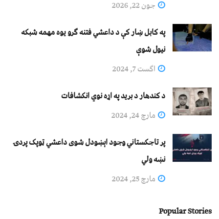
جون 22, 2026
په کابل ښار کې د داعشي فتنه ګرو يوه مهمه شبکه
نيول شوې
اگست 7, 2024
د کندهار د برید په اړه نوي انکشافات
مارچ 24, 2024
پر تاجکستاني وجود اېښودل شوی داعشي ټوپک پردۍ
نښه ولي
مارچ 25, 2024
Popular Stories