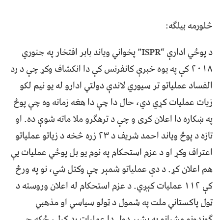
څلورمه بيلګه:
د پوځي ادارې “ISPR” پخواني ویاند بابر افتخار په جنوري
۲۰۱۸ کې په یوه خبرې کانفرنس کې دا انکشاف وکړ چې د رد
الفساد عملیاتو تر سیوري لاندې دولتي ادارو له يو نيم لکو
زیات عملیات کړي دي، حال دا چې دا هغه زمانه وه چې پوځ
په ښکاره دا اعلان کړی و چې د ترهګرو ملا ماته شوې ده. او
تازه د پوځ ویاند احمد شریف د ۲۳ زره څخه د زیاتو عملیاتو
اعتراف وکړ او د عزم استحکام په نوم یو بل پوځي عملیات يې
هم اعلان کړ. د دې عملیاتو شمېر چې وکتل شي، نو په ورځ
کې ۱۱۲ عملیات کېږي. د عزم استحکام له اعلان وروسته د
ټول پاکستاني ملت په شمول د ټولو سیاسي او مذهبي
ګوندونو مشرانو په بشپړ ډول دا عمليات رد کړل، ځکه چې