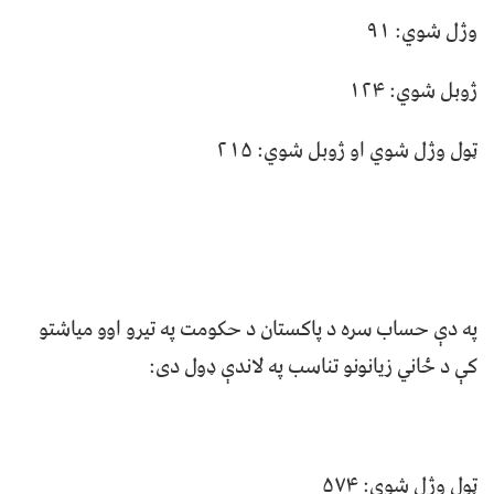
وژل شوي: ۹۱
ژوبل شوي: ۱۲۴
ټول وژل شوي او ژوبل شوي: ۲۱۵
په دې حساب سره د پاکستان د حکومت په تيرو اوو مياشتو
کې د ځاني زیانونو تناسب په لاندې ډول دی:
ټول وژل شوي: ۵۷۴