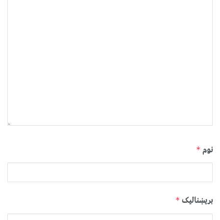
نوم
*
بریښنالیک
*