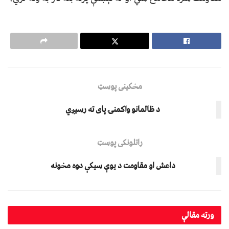
مخکینی پوسټ
د ظالمانو واکمنۍ پای ته رسیږي
راتلونکی پوسټ
داعش او مقاومت د یوې سیکې دوه مخونه
ورته
مقالې