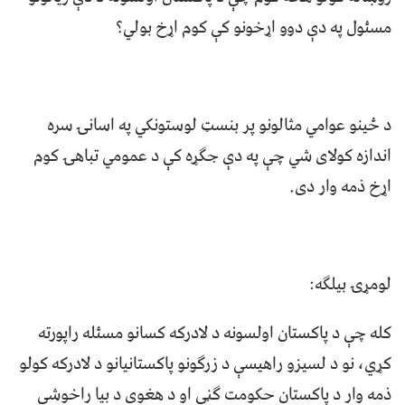
مسئول په دې دوو اړخونو کې کوم اړخ بولي؟
د ځينو عوامي مثالونو پر بنسټ لوستونکي په اسانۍ سره
اندازه کولای شي چې په دې جګړه کې د عمومي تباهۍ کوم
اړخ ذمه وار دی.
لومړۍ بيلګه:
کله چې د پاکستان اولسونه د لادرکه کسانو مسئله راپورته
کړي، نو د لسیزو راهیسې د زرګونو پاکستانیانو د لادرکه کولو
ذمه وار د پاکستان حکومت ګڼي او د هغوی د بیا راخوشي