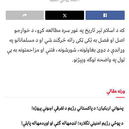
که د اسلام تېر تاریخ په غور سره مطالعه کړو، د خوارجو
اصل او فصل به ټکی ټکی راته څرګند شي او د مسلمانانو په
وړاندې د دوی بغاوتونه، شورشونه، فتنې او مزاحمتونه به یې
ټول په واضحه توګه وپېژنو.
ورته مقالې
پخواني اربکیان؛ د پاکستاني رژیم د تفرقې اچونې پروژه!
د پوځي رژیم امنیتي تګلاره؛ لنډمهاله ګټې او اوږدمهاله پایلې!