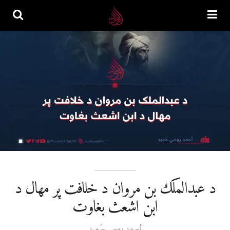
د عبدالملک بن مروان د خلافت پر مهال د
ابن اشعث بغاوت
أحمد روحي حُمید