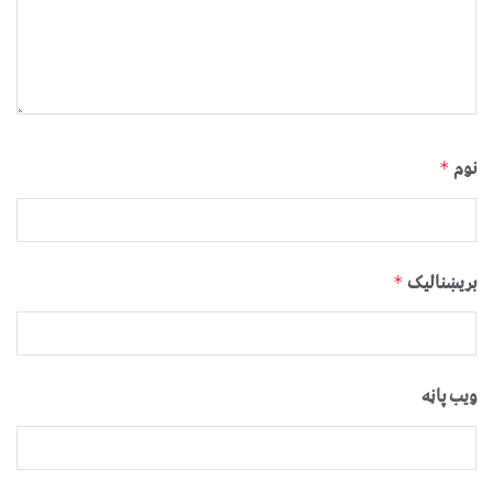
نوم
*
بریښنالیک
*
ویب پاڼه