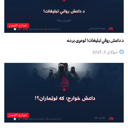
خوارج العصر
د داعش رواني تبليغات! لومړۍ برخه
جولای 9, 2025
خوارج العصر