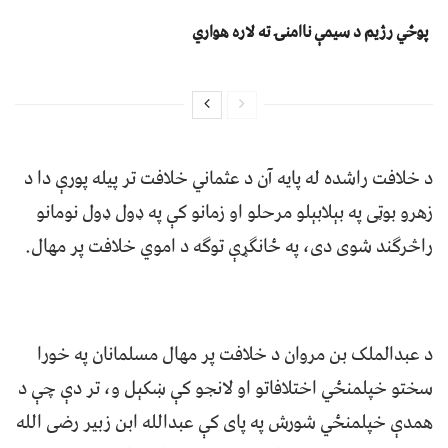
پوځي رژیم د سیمې ناامنۍ ته لاره هواري
د خلافت راشده له پایه آن د عثماني خلافت تر پیله پورې دا د
زهرو بوټی په بېلابېلو مرحلو او زمانو کې په ډول ډول نومانو
راڅرګند شوی دی، په ځانګړې توګه د اموي خلافت پر مهال.
د عبدالملک بن مروان د خلافت پر مهال مسلمانان په خورا
سختو خپلمنځي اختلافاتو او لانجو کې ښکېل و، تر دې چې د
همدې خپلمنځي شورش په پای کې عبدالله ابن زبیر رضی الله