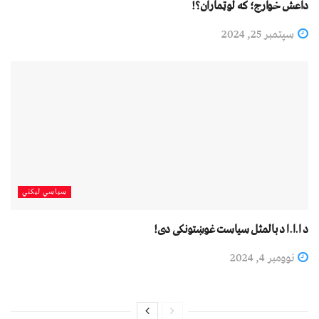
داعش خوارج؛ که لوټماران؟!
سپتمبر 25, 2024
سیاسي لیکني
د ا.ا.ا د بالمثل سیاست غوښتونکی دی!
نوومبر 4, 2024