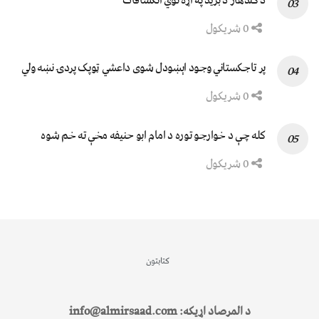
د کندهار د برید په اړه نوي انکشافات
0 شریکول
پر تاجکستاني وجود اېښودل شوی داعشي ټوپک پردۍ نښه ولي
0 شریکول
کله چې د خوارجو توره د امام ابو حنیفه مخې ته خم شوه
0 شریکول
کتابتون
د المرصاد اړیکه: info@almirsaad.com