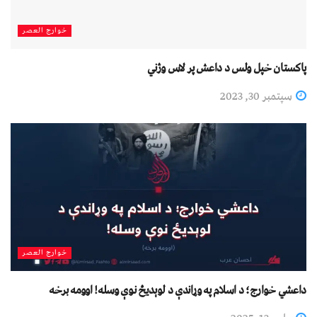
خوارج العصر
پاکستان خپل ولس د داعش پر لاس وژني
سپتمبر 30, 2023
خوارج العصر
داعشي خوارج؛ د اسلام په وړاندې د لوېدیځ نوې وسله! اوومه برخه