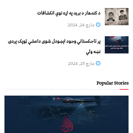
د کندهار د برید په اړه نوي انکشافات
مارچ 24, 2024
پر تاجکستاني وجود اېښودل شوی داعشي ټوپک پردۍ
نښه ولي
مارچ 25, 2024
Popular Stories