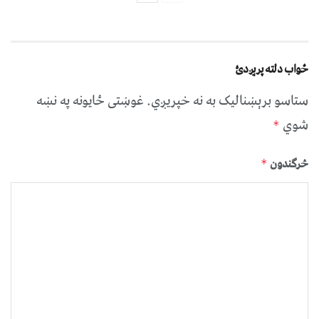
ځواب دلته پرېږدئ
ستاسو برېښناليک به نه خپريږي.
غوښتى ځایونه په نښه
شوي
*
څرگندون
*