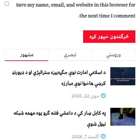
Save my name, email, and website in this browser for
the next time I comment.
وروستي
تبصرې
مشهور
د اسلامي امارت نوې جګړه‌ییزه ستراتېژي او د ډیورنډ
کرښې هاخوا نوې مبارزه
جون 22, 2026
په کابل ښار کې د داعشي فتنه ګرو يوه مهمه شبکه
نيول شوې
اگست 7, 2024