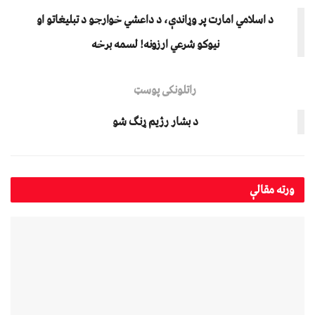
د اسلامي امارت پر وړاندې، د داعشي خوارجو د تبليغاتو او
نیوکو شرعي ارزونه! لسمه برخه
راتلونکی پوسټ
د بشار رژیم ړنګ شو
ورته
مقالې