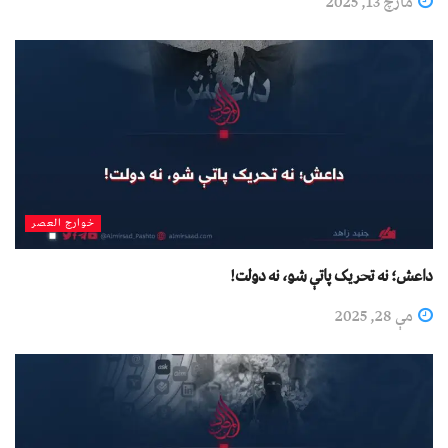
مارچ 13, 2025
خوارج العصر
داعش؛ نه تحریک پاتې شو، نه دولت!
مې 28, 2025