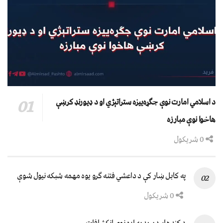
د اسلامي امارت نوې جګړه‌ییزه ستراتېژي او د ډیورنډ کرښې
هاخوا نوې مبارزه
0 شریکول
په کابل ښار کې د داعشي فتنه ګرو يوه مهمه شبکه نيول شوې
0 شریکول