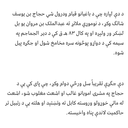
د دې لپاره چې د باغیانو قیام ودرول شي حجاج بن یوسف
شاتګ وکړ، د نوموړي ملاتړ ته عبدالملک بن مروان یو بل
لښکر ور ولېږه او په کال ٨٣ هـ ق کې د دیر الجماجم په
سیمه کې د دواړو پوځونه سره مخامخ شول او جګړه پیل
شوه.
دې جګړې تقریباً سل ورځې دوام وکړ، چې پای کې یې د
حجاج په مشرۍ امویانو غالب او اشعث مغلوب شو، اشعث
له ماتې خوړولو وروسته کابل ته وتښتېد او هلته یې د رتبیل تر
حاکمیت لاندې پناه واخیسته.