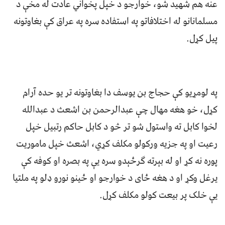
عنه هم شهید شو، خوارجو د خپل پخواني عادت له مخې د
مسلمانانو له اختلافاتو په استفاده سره په عراق کې بغاوتونه
پیل کړل.
په لومړیو کې حجاج بن یوسف دا بغاوتونه تر یو حده آرام
کړل، خو هغه مهال چې عبدالرحمن بن اشعث د عبدالله
لخوا کابل ته واستول شو تر څو د کابل حاکم رتبیل خپل
رعیت او په جزیه ورکولو مکلف کړي، اشعث خپل ماموریت
پوره نه کړ او له بېرته ګرځېدو سره یې په بصره او کوفه کې
یرغل وکړ او د هغه ځای د خوارجو او ځینو نورو ډلو په ملتیا
یې خلک پر بیعت کولو مکلف کړل.