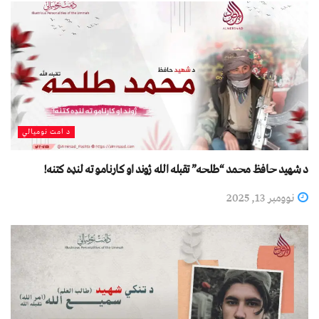
د امت نومیالي
د شهید حافظ محمد “طلحه” تقبله الله ژوند او کارنامو ته لنډه کتنه!
نوومبر 13, 2025