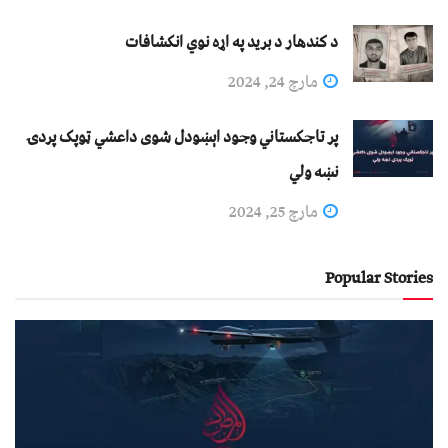
د کندهار د برید په اړه نوي انکشافات
مارچ 24, 2024
پر تاجکستاني وجود اېښودل شوی داعشي ټوپک پردۍ
نښه ولي
مارچ 25, 2024
Popular Stories