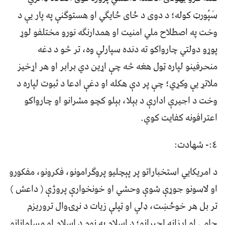
سَپُورټ کوله؛ د دوی د ځای ځایګي او هستوګنې په پار یې د
وخت په اصطلاح ملي امنیت او همدارنګه نورو مختلفو لوړ
پوړو دولتي چارواکو ته دنده سپارلې وه، تر څو د دغه
منحرفینو لپاره ټول هغه څه چې اړین دي برابر او هر اړخیز
ملاتړ یې وکړي؛ چې پر دې هکله او دغې ادعا د ثبوت لپاره د
وخت د اجیرې ادارې د بېلا، بېلو کچو مشرانو او چارواکو
اعترافونه کفایت کوي.
٤:- شهادت:
د امریکایي استخباراتو پر پېچلیو پروګرامونو، فکرونو، مفکورو
او لاسونو جوړې شوې وحشي او خونخوارې پروژې ( داعش )
تر بل هر خوځښت، ډلې او ټپلې زیات د نړۍوال تروریزم
حامي او ارزانه اجیرانو؛ د اسلام په نوم د اسلام او مسلمانانو