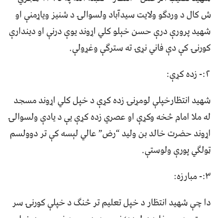
ش کال د وردګو ولایت سيدآباد ولسوالۍ د شنيز ویاړمنې او
شهید پرورې درې حسن خېلو کلي اړوند یوې درنې او ديندارې
کورنۍ کې دې فاني نړۍ ته سترګې وغړولې.
۲:- زده کړې:
شهید انتظارخپلې لومړنۍ زده کړې د خپل کلي اړوند مسجد
له ملا امام څخه وکړې او عصري زده کړې يې د یادې ولسوالۍ
اړوند حضرت خالد بن وليد “رض” عالي لېسه کې تر دوولسم
ټولګي پورې ولوستې.
۳:- مبارزه:
دا چې شهید انتظار د خپل تعلیم تر څنګ د خپلې کورنۍ سر