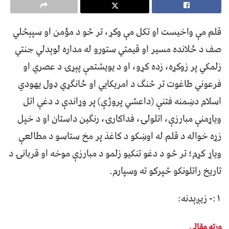
قلم مې واخیست او تکل مې وکړ، تر څو د مؤمن او سپېڅلي
صف د ځلانده مسیر او قیمتي ستورو له مداره لوېدلي جنتي
زلمکي پر زوکړه، زده کړو، او د یویشتمې پېړۍ د عصري او
فرعوني طاغوت تر څنګ د امریکایي او ځانګړي ډول یهودي
اسلام دښمنه فتنې (داعشي پروژې) پر وړاندې د دغې اتل
ویاړمنې مبارزې، اتلولۍ، فداکارۍ، رنګین داستان او د خپل
زړه خواله د قلم له اوښکو د کاغذ پر مخ ستاسو د مطالعې
ویاړ کړم؛ تر څو د دغو تنکیو زلمو د مبارزې موخه او قربانۍ د
تاریخ راتلونکو څپرکو ته وسپارم.
۱:- زیږېدنه:
ورته مقالې