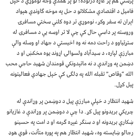
پرستي هم پر غاړه درلوده؛ نو پر همدې وجه نوموړي د خپل
فامیل د اقتصادي مشکلاتو د حل په موخه ګاونډي هېواد
اېران ته سفر وکړ، نوموړي تر دوه کلنې سختي مسافرۍ
وروسته پر داسې حال کې چې لا تر اوسه یې د مسافرۍ له
ستړتیاوو د راحت دمه نه وه اخیستې د جهاد او وسله والې
مبارزې لپاره، د سيدآباد ولسوالۍ اړوند یوه مخکښ او د
دښمن په وړاندې د نه ماتېدونکي قومندان شهید حاجي محب
الله “وقاص” تقبله الله په ډلګۍ کې خپل جهادي فعالیتونه
پیل کړل.
شهید انتظار د خپلې مبارزې پیل د دوښمن پر وړاندې له
چریکي بریدونو پیل کړ. دا چې د دوښمن پر وړاندې د غازیانو
ښکاري بریدونه او د سنګر غېږه ګرمه او د امت په حسینو
رجالو ښایسته وه، شهید انتظار هم په پوره متأنت، قوي هوډ