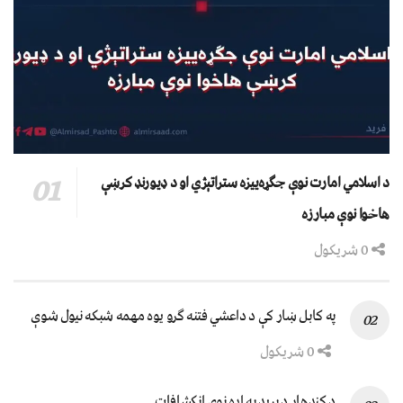
د اسلامي امارت نوې جګړه‌ییزه ستراتېژي او د ډیورنډ کرښې
هاخوا نوې مبارزه
0 شریکول
په کابل ښار کې د داعشي فتنه ګرو يوه مهمه شبکه نيول شوې
0 شریکول
د کندهار د برید په اړه نوي انکشافات