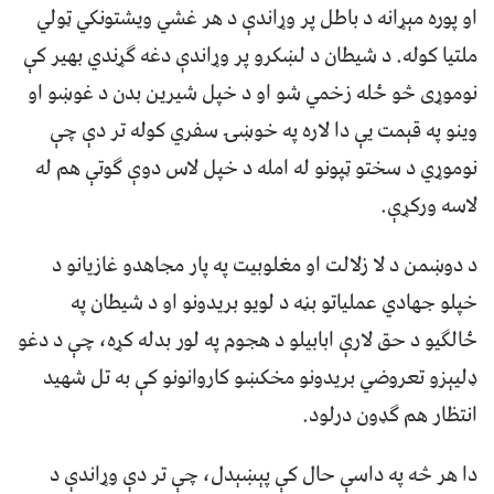
او پوره مېړانه د باطل پر وړاندې د هر غشي ویشتونکي ټولي
ملتیا کوله. د شیطان د لښکرو پر وړاندې دغه ګړندي بهیر کې
نوموړی څو ځله زخمي شو او د خپل شیرین بدن د غوښو او
وینو په قېمت یې دا لاره په خوښۍ سفري کوله تر دې چې
نوموړي د سختو ټپونو له امله د خپل لاس دوې ګوتې هم له
لاسه ورکړې.
د دوښمن د لا زلالت او مغلوبیت په پار مجاهدو غازیانو د
خپلو جهادي عملیاتو بڼه د لویو بریدونو او د شیطان په
ځالګیو د حق لارې ابابیلو د هجوم په لور بدله کړه، چې د دغو
ډلیېزو تعروضي بریدونو مخکښو کاروانونو کې به تل شهید
انتظار هم ګډون درلود.
دا هر څه په داسې حال کې پېښېدل، چې تر دې وړاندې د