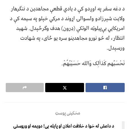
د دغه سفر په اوږدو کې د يادي قطعې مجاهدین د ننګرهار
ولایت شېرزادو ولسوالۍ اړوند د مرکي خېلو په سیمه کې د
امریکایي بې‌پیلوټه الوتکې (ډرون) هدف وګرځېدل. شهید
انتظار، له څو نورو مجاهدینو سره یو ځای، په شهادت
ورسېدل.
نَحْسَبُهم کَذاَلِک وَالله حَسَیْبُهُمْ.
مخکینی پوسټ
د داعش له خوا د خلافت اعلان او پایله یې! دویمه او وروستۍ