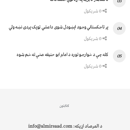
0 شریکول
پر تاجکستاني وجود اېښودل شوی داعشي ټوپک پردۍ نښه ولي
0 شریکول
کله چې د خوارجو توره د امام ابو حنیفه مخې ته خم شوه
0 شریکول
کتابتون
د المرصاد اړیکه: info@almirsaad.com