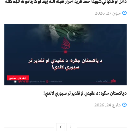
د اتل او ننګیالي شهید احمد فرید احرار تقبله الله ژوند او کارنامو ته لنډه کتنه
جون 27, 2026
جهادي لیکني
د پاکستان جګړه؛ د عقیدې او تقدیر تر سیوري لاندې!
مارچ 24, 2026