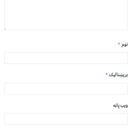
نوم
*
بریښنالیک
*
ویب پاڼه