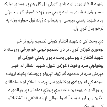
شهید انتظار ورور او د يادي کورنۍ بل ګل هم پر همدې مبارک
مسیر شهید شوی و، او د پتمنې مور زړه د غمونو ګزار خوړلی
و. د شهید پتمنې مېرمنې او یتیمانو د ژوند ټول خواږه ورته په
ترخو بدل کړي ول.
دې وخت کې د شهید انتظار کورنۍ تصمیم ونیو تر څو
نوموړی کوژدن کړي. تر دې تصمیم نیونې څو ورځې وروسته د
شهید انتظار د پیوستون بخت د یوې پتمنې خورکۍ او
پېغولوټې سره وخوت؛ کوژدن شول. شهید انتظار له خپلې
مېرمنې سره تر محدود ګډ ژوند تېرولو وروسته؛ پخپله اړونده
سیمه کې له جهادي بوختیاوو سر بېره، د اسلام او مسلمانانو
پر وړاندې د یهوديزم فتنه ییزې پروژې (داعش) پر وړاندې د
ننګرهار پر لور د سیدآباد ولسوالۍ اړوند قطعې په تشکیلاتو
کې سفر وکړ.