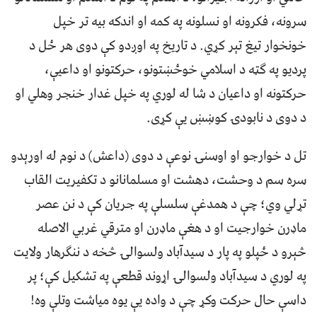
سرونه، فکرونه او نسلونه په کمه او اندکه بیه تر خپل
خونخوار تیغ تېر کړي. د تاریخ په اوږدو کې دوی هر ځل د
پردیو په ګټه د اسلامي خوځښتونو، حرکتونو او داعیې،
حرکتونه او داعیان د شا له لوري په خپل غدار خنجر وهلي او
د دوی د نابودۍ کوښښ یې کړی.
تل د خوارجو او اوسنۍ نوعې د دوی (داعش) د نوم له اورېدو
سره سم د وحشت، دهشت او مسلمانانو د تکفیریت القاب
تړلي وي؛ چې د همدغې سلسلې په جریان کې د نن عصر
ماډرن خوارجیت او د هغې ماډرن او مترقي غربي الاصله
څېرو د ځپلو په پار د سیدآباد ولسوالۍ څخه د ننګرهار ولایت
په لوري د سیدآباد ولسوالۍ اړوند قطعې په تشکیل کې؛ پر
داسې حال حرکت وکړ چې د واده یې یوه میاشت وتلې وه!