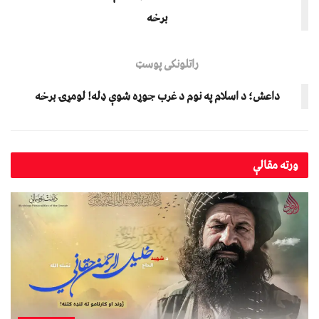
برخه
راتلونکی پوسټ
داعش؛ د اسلام په نوم د غرب جوړه شوې ډله! لومړۍ برخه
ورته
مقالې