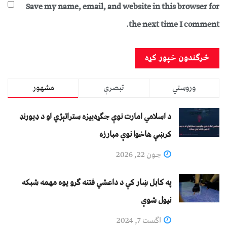
Save my name, email, and website in this browser for
the next time I comment.
وروستي
تبصرې
مشهور
د اسلامي امارت نوې جګړه‌ییزه ستراتېژي او د ډیورنډ
کرښې هاخوا نوې مبارزه
جون 22, 2026
په کابل ښار کې د داعشي فتنه ګرو يوه مهمه شبکه
نيول شوې
اگست 7, 2024