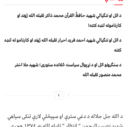
د اتل او ننګیالي شهید حافظُ القرآن محمد ذاکر تقبله الله ژوند او
کارناموته لنډه کتنه!
د اتل او ننګیالي شهید احمد فرید احرار تقبله الله ژوند او کارنامو ته لنډه
کتنه
د سنګرونو اتل او د نړېوال سياست ځلانده ستوری؛ شهيد ملا اختر
محمد منصور تقبله الله
د الله جل جلاله د دغې سترې او سپېڅلې لارې تنکی سپاهي
شهید نصیب الرحمن ” انتظار ” تقبله الله په ١٣٧٤ هجري