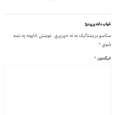
ځواب دلته پرېږدئ
ستاسو برېښناليک به نه خپريږي.
غوښتى ځایونه په نښه
شوي
*
څرگندون
*