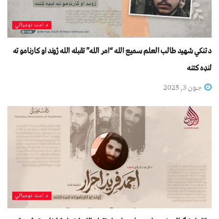
د امت نومیالي
د تنکي شهید طالب العلم سمیع الله “امر الله” تقبله الله ژوند او کارنامو ته
لنډه کتنه
جون 3, 2025
د امت نومیالي