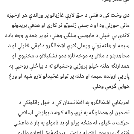
دې وخت کې د فتنې د حق لارې غازیانو پر وړاندې هر اړخیزه
ماتې خوړلې وه او د جنتي زلموټو تر کاري او هدفي بریدونو
لاندې یې خپلې د مایوسۍ سلګۍ وهلې، نو پر همدې وجه یاده
سیمه او هلته ټولې ورغلې لارې اشغالګرو دقیقې څارلې او د
مجاهدینو د ملاتړ په موخه تازه دمو تشکیلاتو د مخنیوي او
همدارنګه هلته خپلو پروژیي وحشیانو ته د بیاځلې روحیې په
پار یې اړونده سیمه او هلته پر ټولو غځېدلو لارو شپه او ورځ
هوایي ګزمې وهلې.
امریکایي اشغالګرو په افغانستان کې د خپل راتلونکي د
تضمین او همدارنګه په نړۍ واله کچه د یوازیني اسلامي
حرکت د ځپلو، له منځه وړلو او بد نامولو په پار د داعشي
فتنه ګرو یهودی الاصله داعشي پروژه فوق العاده ډالري