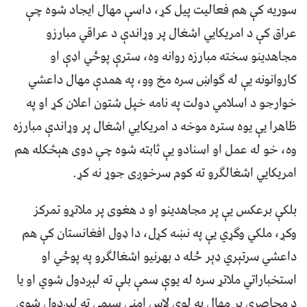
سوریه کې هم فعالیت پیل کړ، داسې مهال ایجاد شوه چې
عراق کې د امریکايي اشغال پر وړاندې د عراقي مبارزو
مجاهدینو سخته مبارزه روانه وه، سترې پوځي اډې او
کاروانونه یې له ګواښ سره مخ وو، په همدې مهال داعشي
خوارجو د اسلامي دولت په نامه خپل شتون اعلان کړ او په
ظاهرا یې یوه ستره موخه د امریکايي اشغال پر وړاندې مبارزه
وه، خو له عمل او اسنادو یې ثابته شوه چې دوی هېڅکله هم
امریکايي اشغالګرو ته کوم سرخوږی جوړ نه کړ.
بلکې برعکس یې پر مجاهدینو او د هغوی پر ملاتړو تمرکز
وکړ، ملکي وګړي یې په نښه کړل، دا ډول افغانستان کې هم
داعشي سرتېري ډېر ځله د بهرنیو اشغالګرو په پوځي او
استخباراتي ملاتړ سره له یوې سمې بلې ته لېږدول شوي او یا
د محاصرې پر مهال په لوی لاس امنې سیمې ته لېږدول شوي