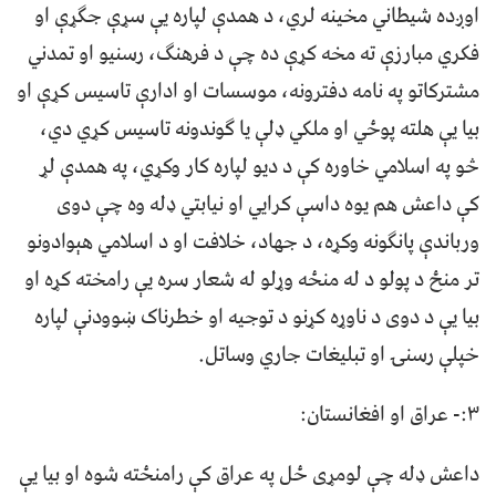
اوږده شیطاني مخینه لري، د همدې لپاره یې سړې جګړې او
فکري مبارزې ته مخه کړې ده چې د فرهنګ، رسنیو او تمدني
مشترکاتو په نامه دفترونه، موسسات او ادارې تاسیس کړې او
بیا یې هلته پوځي او ملکي ډلې یا ګوندونه تاسیس کړي دي،
څو په اسلامي خاوره کې د دیو لپاره کار وکړي، په همدې لړ
کې داعش هم یوه داسې کرايي او نیابتي ډله وه چې دوی
ورباندې پانګونه وکړه، د جهاد، خلافت او د اسلامي هېوادونو
تر منځ د پولو د له منځه وړلو له شعار سره یې رامخته کړه او
بیا یې د دوی د ناوړه کړنو د توجیه او خطرناک ښوودنې لپاره
خپلې رسنۍ او تبلیغات جاري وساتل.
۳:- عراق او افغانستان:
داعش ډله چې لومړی ځل په عراق کې رامنځته شوه او بیا یې