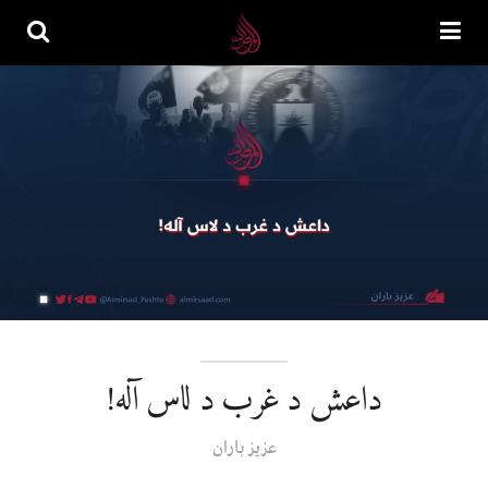
داعش د غرب د لاس آله!
عزیز باران