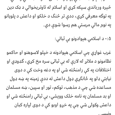
څېره ورباندې سپکه کړي او اسلام له تاوتریخوالي د ډک دین
په توګه معرفي کړي، ددې تر څنګ د خلکو او داعش د پلویانو
په نوم مالي مرستې هم رسوا شوې دي.
۵:- د اسلامي هېوادونو بې ثباتي:
غرب غواړي چې اسلامي هېوادونه د خپلو لاسوهنو او حاکمو
نظامونو د ملاتړ له لارې له بې ثباتۍ سره مخ کړي، ګډوډي او
اختلافات په کې رامنځته شي او په دغه وخت کې د دوی
نیابتي ډلو په ځانګړي ډول داعش ته ددې زمینه په ښه ډول
مساعده شي چې د مذهب، توکم، تور او سپین، ښه مسلمان
او بد مسلمان په نامه خلک ووېشي، بې ثباتي رامنځته شي او
داعش وکولی شي چې په خړو اوبو کې د دوی لپاره کبان
ونیسي.