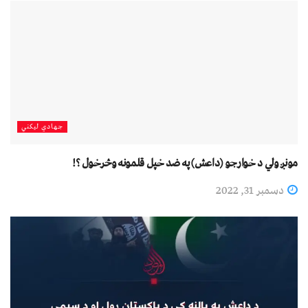
جهادي لیکني
مونږ ولي د خوارجو (داعش) په ضد خپل قلمونه وڅرخول ؟!
دسمبر 31, 2022