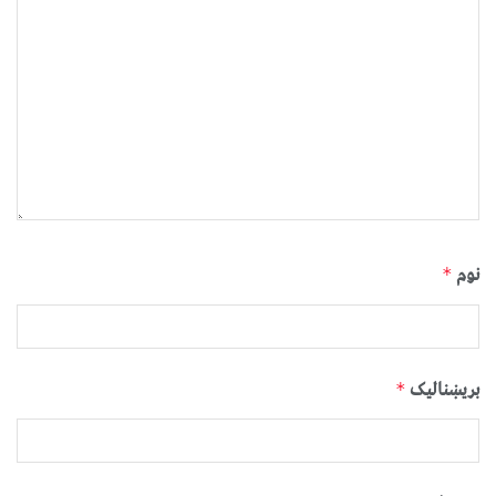
نوم
*
بریښنالیک
*