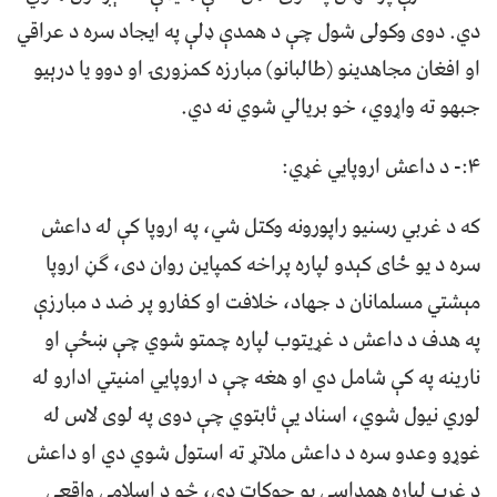
دي. دوی وکولی شول چې د همدې ډلې په ایجاد سره د عراقي
او افغان مجاهدینو (طالبانو) مبارزه کمزورۍ او دوو یا درېیو
جبهو ته واړوي، خو بریالي شوي نه دي.
۴:- د داعش اروپايي غړي:
که د غربي رسنیو راپورونه وکتل شي، په اروپا کې له داعش
سره د یو ځای کېدو لپاره پراخه کمپاین روان دی، ګڼ اروپا
مېشتي مسلمانان د جهاد، خلافت او کفارو پر ضد د مبارزې
په هدف د داعش د غړیتوب لپاره چمتو شوي چې ښځې او
نارینه په کې شامل دي او هغه چې د اروپايي امنیتي ادارو له
لوري نیول شوي، اسناد یې ثابتوي چې دوی په لوی لاس له
غوړو وعدو سره د داعش ملاتړ ته استول شوي دي او داعش
د غرب لپاره همداسې یو چوکاټ دی، څو د اسلامي واقعي