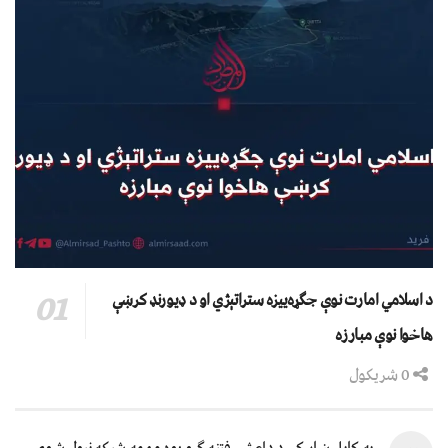
د اسلامي امارت نوې جګړه‌ییزه ستراتېژي او د ډیورنډ کرښې
هاخوا نوې مبارزه
0 شریکول