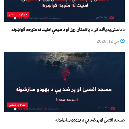
خوارج العصر
د داعش په پالنه کې د پاکستان رول او د سیمې امنیت ته متوجه ګواښونه
مې 12, 2026
جهادي لیکني
مسجد اقصىٰ او پر ضد یې د يهودو سازشونه