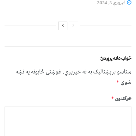
فبروري 3, 2024
ځواب دلته پرېږدئ
ستاسو برېښناليک به نه خپريږي.
غوښتى ځایونه په نښه
شوي
*
څرگندون
*