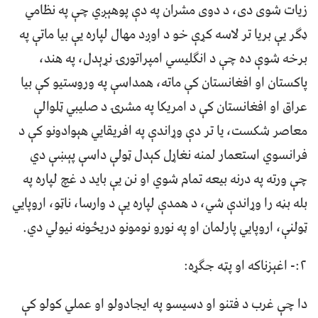
زیات شوی دی، د دوی مشران په دې پوهېږي چې په نظامي
ډګر یې بریا تر لاسه کړې خو د اوږد مهال لپاره یې بیا ماتې په
برخه شوې ده چې د انګلیسي امپراتورۍ نړېدل، په هند،
پاکستان او افغانستان کې ماته، همداسې په وروستیو کې بیا
عراق او افغانستان کې د امریکا په مشرۍ د صلیبي ټلوالې
معاصر شکست، یا تر دې وړاندې په افریقايي هېوادونو کې د
فرانسوي استعمار لمنه نغاړل کېدل ټولې داسې پېښې دي
چې ورته په درنه بیعه تمام شوي او نن یې باید د غچ لپاره په
بله بڼه را وړاندې شي، د همدې لپاره یې د وارسا، ناټو، اروپايي
ټولنې، اروپايي پارلمان او په نورو نومونو دریځونه نیولي دي.
۲:- اغېزناکه او پټه جګړه:
دا چې غرب د فتنو او دسیسو په ایجادولو او عملي کولو کې