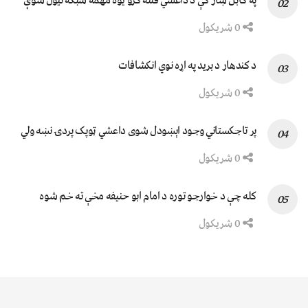
په کابل ښار کې د داعشي فتنه ګرو يوه مهمه شبکه نيول شوې
0 شریکول
د کندهار د برید په اړه نوي انکشافات
0 شریکول
پر تاجکستاني وجود اېښودل شوی داعشي ټوپک پردۍ نښه ولي
0 شریکول
کله چې د خوارجو توره د امام ابو حنیفه مخې ته خم شوه
0 شریکول