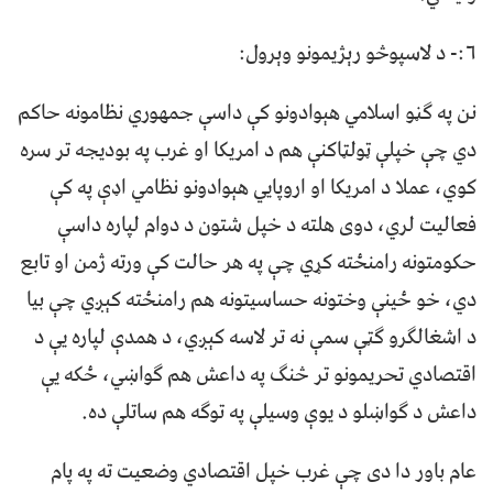
۶:- د لاسپوڅو رېژیمونو وېرول:
نن په ګڼو اسلامي هېوادونو کې داسې جمهوري نظامونه حاکم
دي چې خپلې ټولټاکنې هم د امریکا او غرب په بودیجه تر سره
کوي، عملا د امریکا او اروپايي هېوادونو نظامي اډې په کې
فعالیت لري، دوی هلته د خپل شتون د دوام لپاره داسې
حکومتونه رامنځته کړي چې په هر حالت کې ورته ژمن او تابع
دي، خو ځینې وختونه حساسیتونه هم رامنځته کېږي چې بیا
د اشغالګرو ګټې سمې نه تر لاسه کېږي، د همدې لپاره یې د
اقتصادي تحریمونو تر څنګ په داعش هم ګواښي، ځکه یې
داعش د ګواښلو د یوې وسیلې په توګه هم ساتلې ده.
عام باور دا دی چې غرب خپل اقتصادي وضعیت ته په پام