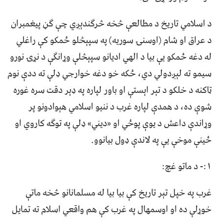
د اسلامي تاریخ د مطالعې څخه څرګندېږي چې ګڼ پیغمبران
د عراق او شام (اوسنۍ سوریه) په سپېڅلو ځمکو کې راغلي
له دغه ځمکو یې بیا د الهي ادیانو سپېڅلې وړانګې د نړۍ نورو
سیمو ته لېږدولي دي، ځکه خو دغه خوارجي ډلې ته ددې نوم
ټاکنه د خلکو د تېر اېستې او باور لپاره په ډېر دقت سره غوره
شوې ده، د همدې لپاره غرب د ننیو اسلامي هېوادونو پر
وړاندې داعش د یوې پوځي او «دیني» ډلې په توګه کاروي او
ځينې موخې یې په لاندې ډول بیانوو.
۱:- د ماتو غچ:
غرب په خپل تېر تاریخ کې بیا بیا له مسلمانانو څخه ماتې
خوړلې ده او اوسمهال په غرب کې هم واقعي اسلام ته تمایل