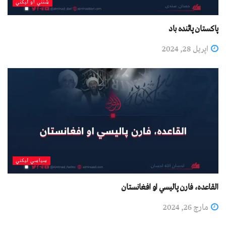
شنني او لیکني
پاکستان پائنده باد
اپریل 28, 2024
سیاسي لیکني
القاعدہ، فارن پاليسي او افغانستان
مارچ 26, 2024