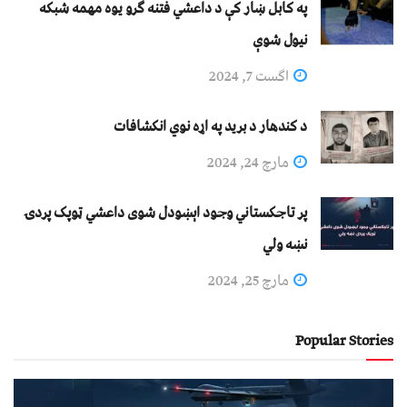
په کابل ښار کې د داعشي فتنه ګرو يوه مهمه شبکه
نيول شوې
اگست 7, 2024
د کندهار د برید په اړه نوي انکشافات
مارچ 24, 2024
پر تاجکستاني وجود اېښودل شوی داعشي ټوپک پردۍ
نښه ولي
مارچ 25, 2024
Popular Stories