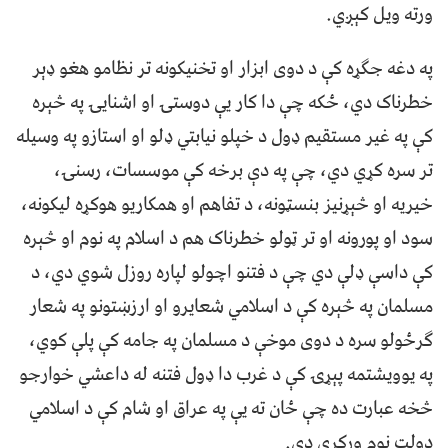
ورته ویل کېږي.
په دغه جګړه کې د دوی ابزار او تخنیکونه تر نظامو هغو ډېر
خطرناک دي، ځکه چې دا کار یې دوستۍ او اشنایۍ په څېره
کې په غیر مستقیم ډول د خپلو نیابتي ډلو او استازو په وسیله
تر سره کړي دي، چې په دې برخه کې موسسات، رسنۍ،
خیریه او څېړنیز بنسټونه، د تفاهم او همکاریو هوکړه لیکونه،
سود او پورونه او تر ټولو خطرناک هم د اسلام په نوم او څېره
کې داسې ډلې دي چې د فتنو اچولو لپاره روزل شوي دي، د
مسلمان په څېره کې د اسلامي شعایرو او ارزښتونو په شعار
ګرځولو سره د دوی موخې د مسلمان په جامه کې پلې کوي،
په یوویشتمه پېړۍ کې د غرب دا ډول فتنه له داعشي خوارجو
څخه عبارت ده چې ځان ته یې په عراق او شام کې د اسلامي
دولت نوم ورکړی دی.