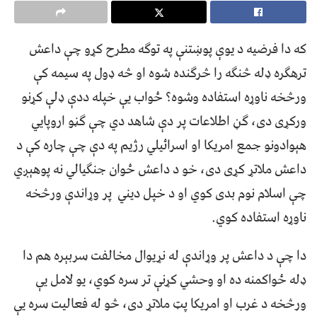
که دا فرضیه د یوې پوښتنې په توګه مطرح کړو چې داعش
ترهګره ډله څنګه را څرګنده شوه او څه ډول په سیمه کې
ورڅخه ناوړه استفاده وشوه؟ ځواب یې خپله ددې ډلې کړنو
ورکړی دی، ګڼ اطلاعات پر دې شاهد دي چې ګڼو اروپايي
هېوادونو جمع امریکا او اسرائیلي رژیم په دې چې چاره کې د
داعش ملاتړ کړی دی، خو د داعش ځوان جنګیالي نه پوهېږي
چې اسلام نوم بدی کوي او د خپل دیني پر وړاندې ورڅخه
ناوړه استفاده کوي.
دا چې د داعش پر وړاندې له نړیوال مخالفت سربېره هم دا
ډله ځواکمنه ده او وحشي کړنې تر سره کوي، یو لامل یې
ورڅخه د غرب او امریکا پټ ملاتړ دی، څو له فعالیت سره یې