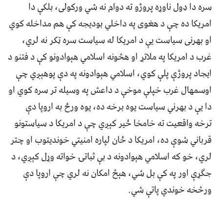
سره دا ډول ناوړه پروژو ته دوام نه شي ورکولی، بلکې دا
امریکا ده چې د هغوی په داخلي بودیجه کې هم مداخله کوي
او بهرنی سیاست یې د امریکا له سیاست سره ټکر نه لري،
غرب د امریکا په ملاتړ او هڅونه اسلامي هېوادونو کې د فتنو د
ایجاد پروژې پلې کوي، اسلامي هېوادونه په دې پوهېږي چې
اوسمهال غرب خپلې موخې د داعش په وسیله تر سره کوي او
دا یې د بهرني سیاست یوه برخه ده، یوه ورځ به اروپا دې
ترخه واقعیت ته خامخا ځير کېږي چې د امریکا د سیاستونو
قرباني شوې ده، امریکا د ځان لپاره امنیتي خوندیتوب او چتر
لري، خو که اسلامي هېوادونه د بې ثباتۍ خواته وړل کېږي، د
جګړې اور په کې بل شي، هېڅ امکان نه لري چې اروپا دې
ورڅخه خوندي پاتې شي.