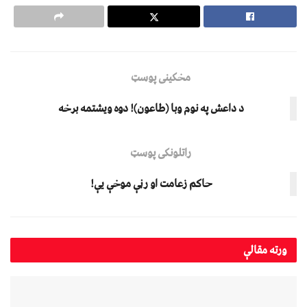
مخکینی پوسټ
د داعش په نوم وبا (طاعون)! دوه ویشتمه برخه
راتلونکی پوسټ
حاکم زعامت او رڼې موخې یې!
ورته
مقالې