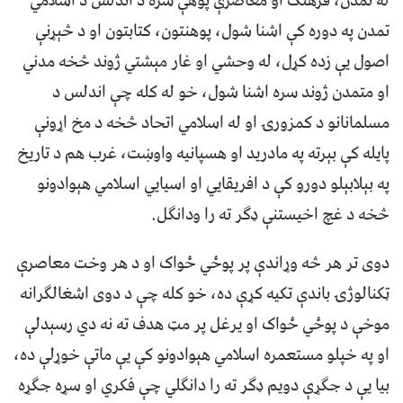
له تمدن، فرهنګ او معاصرې پوهې سره د اندلس د اسلامي
تمدن په دوره کې اشنا شول، پوهنتون، کتابتون او د څېړنې
اصول یې زده کړل، له وحشي او غار مېشتي ژوند څخه مدني
او متمدن ژوند سره اشنا شول، خو له کله چې اندلس د
مسلمانانو د کمزورۍ او له اسلامي اتحاد څخه د مخ اړونې
پایله کې بېرته په مادرید او هسپانیه واوښت، غرب هم د تاریخ
په بېلابېلو دورو کې د افریقايي او اسیايي اسلامي هېوادونو
څخه د غچ اخیستنې ډګر ته را ودانګل.
دوی تر هر څه وړاندې پر پوځي ځواک او د هر وخت معاصرې
ټکنالوژۍ باندې تکیه کړې ده، خو کله چې د دوی اشغالګرانه
موخې د پوځي ځواک او یرغل پر مټ هدف ته نه دي رسېدلې
او په خپلو مستعمره اسلامي هېوادونو کې یې ماتې خوړلې ده،
بیا یې د جګړې دویم ډګر ته را دانګلي چې فکري او سړه جګړه