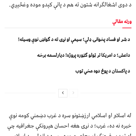
د دوی اشغالګرانه شتون ته هم د پاتې کېدو موده وغځېږي.
ورته مقالې
د شر او فساد پخوانۍ ډلې؛ سیمې او نړۍ ته د ګواښ نوې وسیله!
داعش؛ د امریکا تر ټولو ګټوره پروژه! دیارلسمه برخه
د پاکستان د پوځ دوه مخي توب
له اسلام او اسلامي ارزښتونو سره د غرب دښمني کومه نوې
خبره نه ده، غرب؛ د نړۍ هغه احسان هېرونکې جغرافیه چې