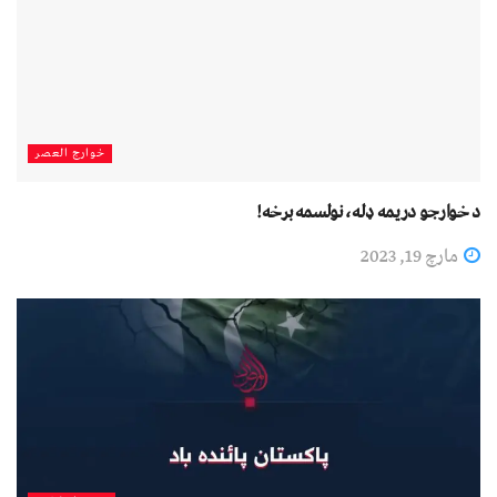
خوارج العصر
د خوارجو دريمه ډله، نولسمه برخه!
مارچ 19, 2023