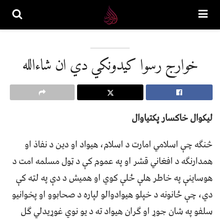
خوارج رسوا کیدونکي دي ان شاءالله
لیکوال خاکسار پکتیاوال
څنګه چې اسلامي امارت د اسلام، هیواد او دین د نفاذ او
همدارنګه د افغاني قشر او په عموم کې د ټول مسلمه امت د
هوساینې په خاطر هلې ځلې کوي او همیش د دې په لټه کې
دي، چې ځانونه د خپلو هیوادوالو لپاره د صحابوو او پخوانیو
سلفو په شان جوړ او ګران هیواد ته د یو نوي غوړیدلي ګل