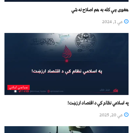
هغوی چې کله به هم اصلاح نه شي
مې 1, 2024
سیاسي لیکني
په اسلامي نظام کې د اقتصاد ارزښت!
مې 20, 2025