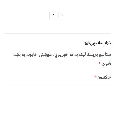
ځواب دلته پرېږدئ
ستاسو برېښناليک به نه خپريږي.
غوښتى ځایونه په نښه
شوي
*
څرگندون
*