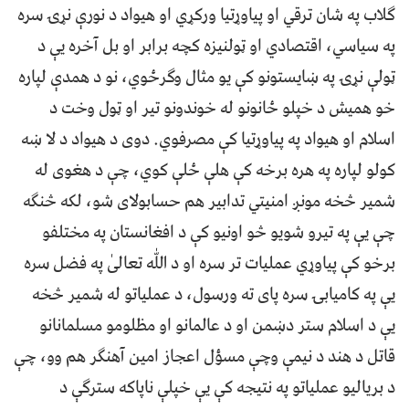
ګلاب په شان ترقي او پیاوړتیا ورکړي او هیواد د نورې نړۍ سره
په سیاسي، اقتصادي او ټولنیزه کچه برابر او بل آخره یې د
ټولې نړۍ په ښایستونو کې یو مثال وګرځوي، نو د همدې لپاره
خو همیش د خپلو ځانونو له خوندونو تیر او ټول وخت د
اسلام او هیواد په پیاوړتیا کې مصرفوي. دوی د هیواد د لا ښه
کولو لپاره په هره برخه کې هلې ځلې کوي، چې د هغوی له
شمیر څخه مونږ امنیتي تدابیر هم حسابولای شو، لکه څنګه
چې یې په تیرو شویو څو اونیو کې د افغانستان په مختلفو
برخو کې پیاوړي عملیات تر سره او د ﷲ تعالیٰ په فضل سره
یې په کامیابۍ سره پای ته ورسول، د عملیاتو له شمیر څخه
یې د اسلام ستر دښمن او د عالمانو او مظلومو مسلمانانو
قاتل د هند د نیمې وچې مسؤل اعجاز امین آهنګر هم وو، چې
د بریالیو عملیاتو په نتیجه کې یې خپلې ناپاکه سترګې د