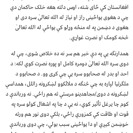
افغانستان کې ځای شته، اوس دلته هغه خلک حاکمان دي
چې د هغوی یواځینی راز او نیاز له الله تعالیٰ سره دی او
هغوی د دښمن په له منځه وړلو کې یواځې له الله تعالیٰ
څخه کومک او نصرت غواړي.
همدارنګه یې په دې خبر هم سر نه ده خلاص شوی، چې له
دوی سره الله تعالیٰ دومره کامل او پوره نصرت کوي لکه: د
احد او بدر له صحابوو سره یې چې کړی وو. د صحابوو د
ملګرتیا لپاره به چې څنګه د ملائکوو لښکرونه راتلل، همداسې
لښکرونه د دوی/مجاهدینو مرستې ته هم راځي. نه ورباندې د
کوم چا یرغل تأثیر کوي، نه یې د چا په اشغال کولو سره په
قوت او طاقت کې کمزوري راځي، بلکې دوی نور هم ورته
خوښمن کیږي او دا یواځینی سبب بولي، چې دوی ورباندې