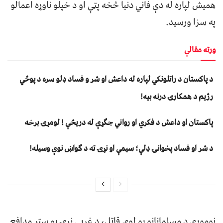
همیش لپاره له دې فاني دنیا څخه پټې او د خپلو ناوړه اعمالو
په سزا ورسید.
ورته مقالې
د پاکستان د راتلونکي لپاره له داعش او شر و فساد ډلو سره د پوځي
رژیم د همکارۍ درنه بیه!
پاکستان او داعش د فکري او رواني جګړې له دریڅې ! لومړۍ برخه
د شر او فساد پخوانۍ ډلې؛ سیمې او نړۍ ته د ګواښ نوې وسیله!
نوموړی د مسلمانانو یو لوی قاتل، د غربي نړۍ یو ستر مدافع