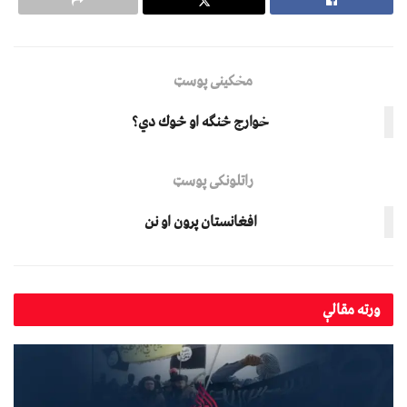
مخکینی پوسټ
خوارج څنګه او څوك دي؟
راتلونکی پوسټ
افغانستان پرون او نن
ورته
مقالې