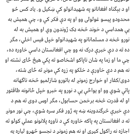
او د بېګناه افغانانو په شهیدانولو کې ښکیل و. یاد کس څو
محدودو پیسو غولولی وو او په دې فکر کې و، چې همیش به
یې همداسې د خوند څخه ډک ژوندون وي او همیش به له
نورو څخه د مسلمانانو په شهیدانولو خپل فیس اخلي، مګر
ده ته د دې خبرې درک نه وو چې افغانستان داسې خاوره ده،
چې ما او زما په شان ناپاکو اشخاصو ته پکې هیڅ ځای نشته او
نه هم د دې خاورې د خلکو په زړه کې مونږ ته ځای شته،
دوی/کفار او خوارج زمونږ له باتورو شازلمیو څخه ناګهانه
پاتې شوي وو او یواځې یې د نورو په خبرو خپل ځانونه طاقتور
او له قدرت څخه برخمن حسابول، مګر اوس دوی ته هم د
دې خبرې څرګندوینه ښه په ژور فکر سره شوې، چې نور مونږ
ته د افغانستان په پاکه خاوره کې د ناوړه پلانونو عملي کولو ته
اجازه نه راکول کیږي او نه هم زمونږ د نجسو څهرو لپاره په