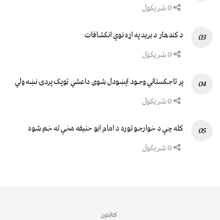
0 شریکول
د کندهار د برید په اړه نوي انکشافات
0 شریکول
پر تاجکستاني وجود اېښودل شوی داعشي ټوپک پردۍ نښه ولي
0 شریکول
کله چې د خوارجو توره د امام ابو حنیفه مخې ته خم شوه
0 شریکول
کتابتون