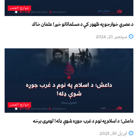
خوارج العصر
د عصري خوارجو په ظهور کې د مسلمانانو خیر! عثمان خالد
سپتمبر 21, 2024
خوارج العصر
داعش؛ د اسلام په نوم د غرب جوړه شوې ډله! لومړۍ برخه
اپریل 30, 2025