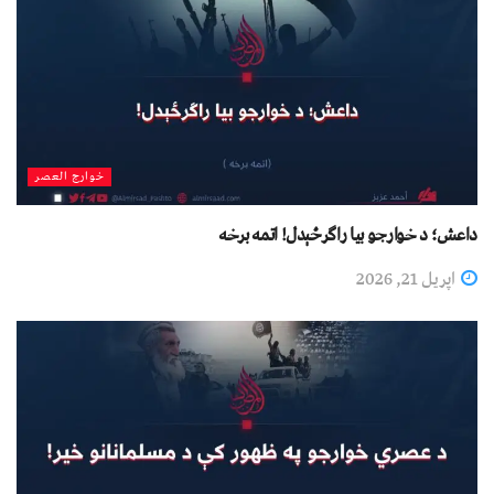
خوارج العصر
داعش؛ د خوارجو بیا راګرځېدل! اتمه برخه
اپریل 21, 2026