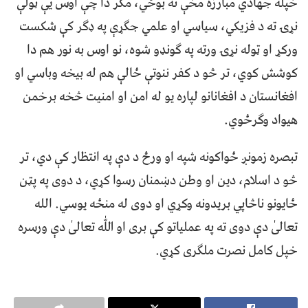
خپله جهادي مبارزه مخې ته بوځي، مګر دا چې اوس یې ټولې
نړۍ ته د فزیکي، سیاسي او علمي جګړې په ډګر کې شکست
ورکړ او ټوله نړۍ ورته په ګونډو شوه، نو اوس به نور هم دا
کوشش کوي، تر څو د کفر ننوتې ځالې هم له بیخه وباسي او
افغانستان د افغانانو لپاره یو له امن او امنیت څخه برخمن
هیواد وګرځوي.
تبصره زمونږ ځواکونه شپه او ورځ د دې په انتظار کې دي، تر
څو د اسلام، دین او وطن دښمنان رسوا کړي، د دوی په پټن
ځایونو ناڅاپي بریدونه وکړي او دوی له منځه یوسي. الله
تعالیٰ دې دوی ته په عملیاتو کې بری او ﷲ تعالیٰ دې ورسره
خپل کامل نصرت ملګری کړي.