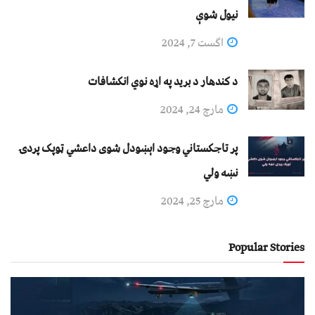
نيول شوې
اگست 7, 2024
د کندهار د برید په اړه نوي انکشافات
مارچ 24, 2024
پر تاجکستاني وجود اېښودل شوی داعشي ټوپک پردۍ
نښه ولي
مارچ 25, 2024
Popular Stories