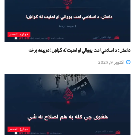
خوارج العصر
داعش؛ د اسلامي امت یووالي او امنیت ته ګواښ! درېیمه برخه
اکتوبر 9, 2025
خوارج العصر