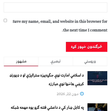
Save my name, email, and website in this browser for
the next time I comment.
وروستي
تبصرې
مشهور
د اسلامي امارت نوې جګړه‌ییزه ستراتېژي او د ډیورنډ
کرښې هاخوا نوې مبارزه
جون 22, 2026
په کابل ښار کې د داعشي فتنه ګرو يوه مهمه شبکه