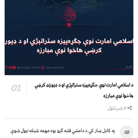
د اسلامي امارت نوې جګړه‌ییزه ستراتېژي او د ډیورنډ کرښې
هاخوا نوې مبارزه
0 شریکول
په کابل ښار کې د داعشي فتنه ګرو يوه مهمه شبکه نيول شوې