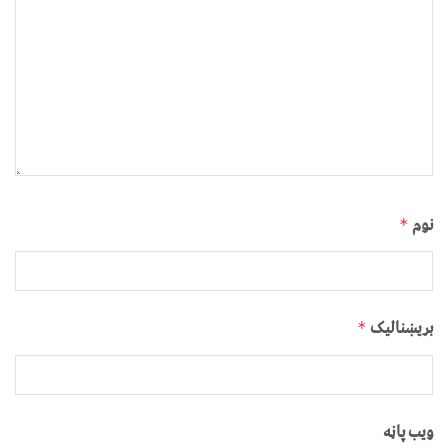
نوم
*
بریښنالیک
*
ویب پاڼه