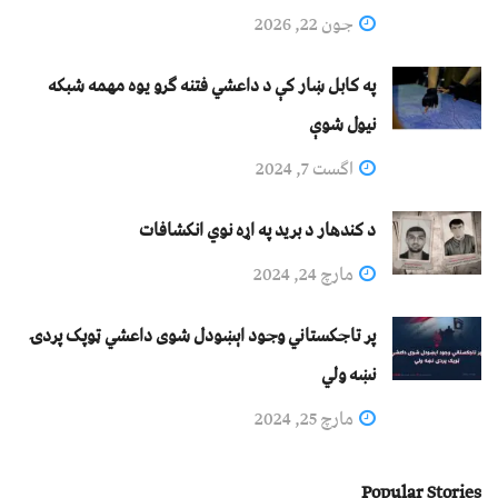
جون 22, 2026
په کابل ښار کې د داعشي فتنه ګرو يوه مهمه شبکه
نيول شوې
اگست 7, 2024
د کندهار د برید په اړه نوي انکشافات
مارچ 24, 2024
پر تاجکستاني وجود اېښودل شوی داعشي ټوپک پردۍ
نښه ولي
مارچ 25, 2024
Popular Stories