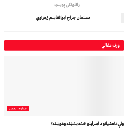
راتلونکی پوسټ
مسلمان جراح ابوالقاسم زهراوي
ورته
مقالې
خوارج العصر
ولې داعشیانو د اسرئیلو څخه بخښنه وغوښته؟