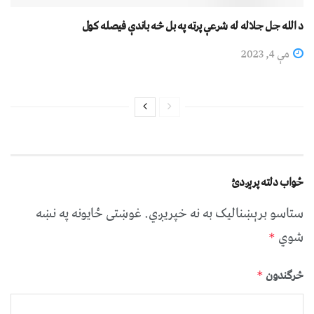
د الله جل جلاله له شرعې پرته په بل څه باندې فيصله کول
مې 4, 2023
ځواب دلته پرېږدئ
ستاسو برېښناليک به نه خپريږي.
غوښتى ځایونه په نښه
شوي
*
څرگندون
*