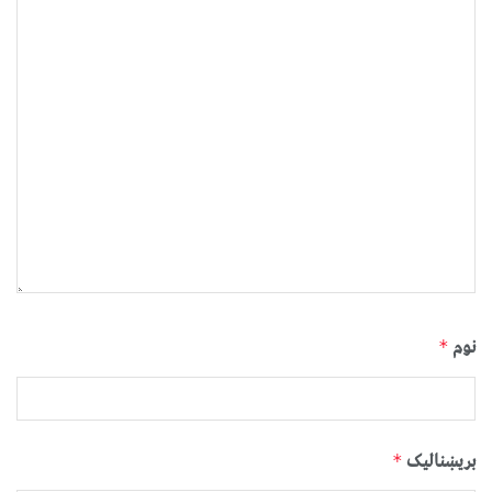
نوم
*
بریښنالیک
*