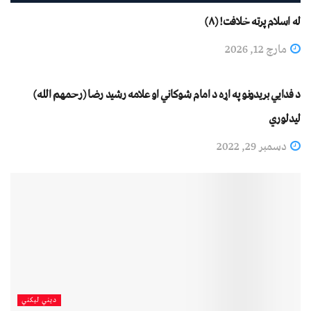
له اسلام پرته خلافت! (۸)
مارچ 12, 2026
جهادي لیکني
د فدایي بریدونو په اړه د امام شوکاني او علامه رشید رضا (رحمهم الله)
لیدلوري
دسمبر 29, 2022
دیني لیکني