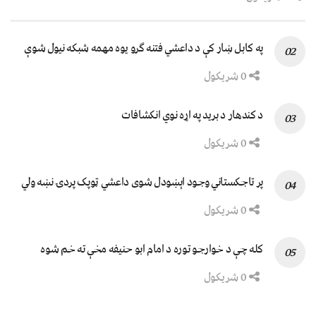
په کابل ښار کې د داعشي فتنه ګرو يوه مهمه شبکه نيول شوې
0 شریکول
د کندهار د برید په اړه نوي انکشافات
0 شریکول
پر تاجکستاني وجود اېښودل شوی داعشي ټوپک پردۍ نښه ولي
0 شریکول
کله چې د خوارجو توره د امام ابو حنیفه مخې ته خم شوه
0 شریکول