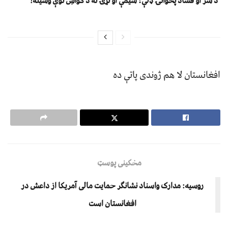
د شر او فساد پخوانۍ ډلې؛ سیمې او نړۍ ته د ګواښ نوې وسیله!
افغانستان لا هم ژوندی پاتې ده
مخکینی پوسټ
روسیه: مدارک واسناد نشانګر حمایت مالی آمریکا از داعش در
افغانستان است