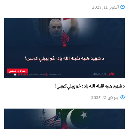
اکتوبر 11, 2023
جهادي لیکني
د شهید هنیه تقبله الله یاد؛ څو پیېلې کرښې!
جولای 31, 2025