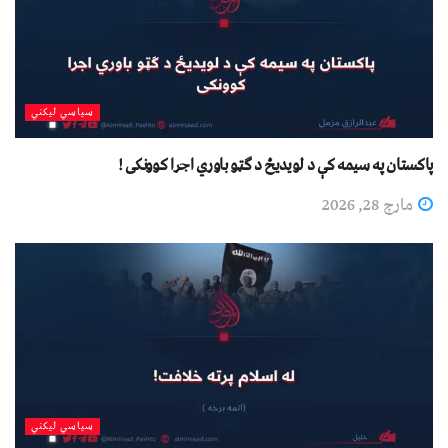
سیاسي لیکني
پاکستان په سیمه کې د لویدیځ د ګټو باوري اجرا کوونکی !
مارچ 28, 2026
سیاسي لیکني