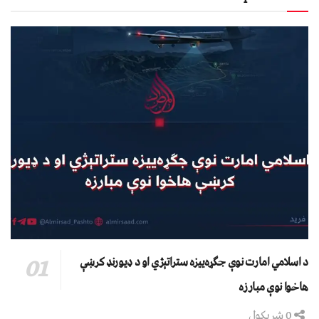
د اسلامي امارت نوې جګړه‌ییزه ستراتېژي او د ډیورنډ کرښې
هاخوا نوې مبارزه
0 شریکول