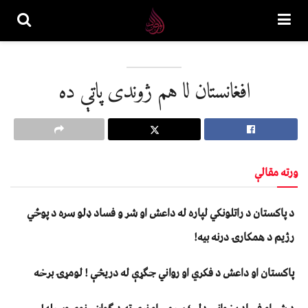
افغانستان لا هم ژوندی پاتې ده
ورته مقالې
د پاکستان د راتلونکي لپاره له داعش او شر و فساد ډلو سره د پوځي
رژیم د همکارۍ درنه بیه!
پاکستان او داعش د فکري او رواني جګړې له دریڅې ! لومړۍ برخه