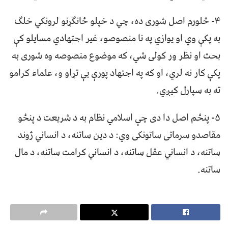
۴- څلورم اصل شوری ده، چي د خپلو ځانګړنو لرونکي خلګ
به پکې وي او يوازي په نا منصوصو، غير اجتهادي مسايلو کې
بحث او نظر ور کولی شي، که موضوع منصوصه وه شوری به
پکې کار نه لري، او که په اجتهاد پورې یې تړاو و، علماء کرامو
ته به سپارل کيږي.
۵- پنځم اصل دا دی چې اسلامي نظام به د شريعت د پنځو
مقاصدو سرماتی ساتونکی وي: د دين ساتنه، د انساني ژوند
ساتنه، د انساني عقل ساتنه، د انساني کرامت ساتنه، د مال
ساتنه.