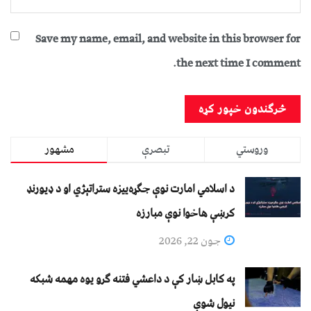
Save my name, email, and website in this browser for
the next time I comment.
وروستي
تبصرې
مشهور
د اسلامي امارت نوې جګړه‌ییزه ستراتېژي او د ډیورنډ
کرښې هاخوا نوې مبارزه
جون 22, 2026
په کابل ښار کې د داعشي فتنه ګرو يوه مهمه شبکه
نيول شوې