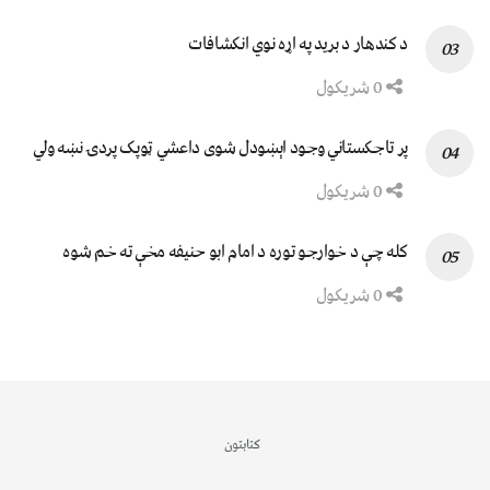
د کندهار د برید په اړه نوي انکشافات
0 شریکول
پر تاجکستاني وجود اېښودل شوی داعشي ټوپک پردۍ نښه ولي
0 شریکول
کله چې د خوارجو توره د امام ابو حنیفه مخې ته خم شوه
0 شریکول
کتابتون