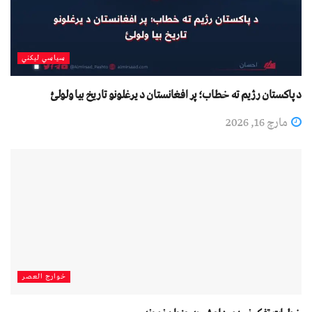
سیاسي لیکني
د پاکستان رژیم ته خطاب؛ پر افغانستان د یرغلونو تاریخ بیا ولولئ
مارچ 16, 2026
خوارج العصر