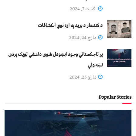
اگست 7, 2024
د کندهار د برید په اړه نوي انکشافات
مارچ 24, 2024
پر تاجکستاني وجود اېښودل شوی داعشي ټوپک پردۍ
نښه ولي
مارچ 25, 2024
Popular Stories