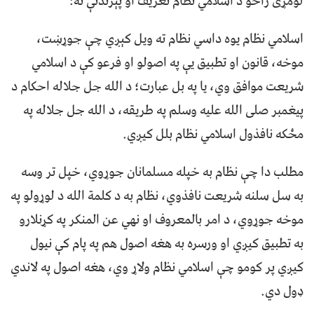
لومړی راځو د اسلامي نظام تعریف او پېژندنې ته:
اسلامي نظام یوه داسي نظام ته ويل کېږي چې جوړښت،
موخه، قانون او تطبيق یې په اصولو او فرعو کې د اسلامي
شریعت موافق وي، يا په بل عبارت؛ د الله جل جلاله احکام د
پيغمبر صلی الله علیه وسلم په طريقه، د الله جل جلاله په
مځکه نافذول اسلامي نظام بلل کيږي.
مطلب دا چې نظام به خپله مسلمانان جوړوي، خپل تر وسه
به سل سلنه شریعت نافذوي، نظام به د کلمة الله د لوړولو په
موخه جوړوي، د امر بالمعروف او نهي عن المنکر په کړنلارو
به تطبيق کيږي او ورسره به هغه اصول هم په پام کې نيول
کيږي پر کومو چې اسلامي نظام ولاړ وي، هغه اصول په لاندي
ډول دي.