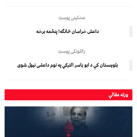
مخکینی پوسټ
داعش خراسان څانګه! پنځمه برخه
راتلونکی پوسټ
بلوچستان کې د ابو یاسر الترکي په نوم داعشی نیول شوی
ورته
مقالې