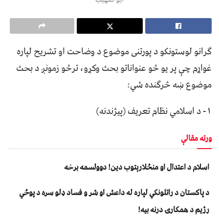
ګرانو لوستونکو د پورتنی موضوع د وضاحت او تشریح لپاره
غواړم چې پر یو څو عنواناتو بحث وکړو، ترڅو زمونږ د بحث
موضوع ښه څرګنده شي:
١- د اسلامي نظام تعریف (پيژندنه)
ورته مقالې
اسلام د اعتدال او منځلارېتوب دین! دوولسمه برخه
د پاکستان د راتلونکي لپاره له داعش او شر و فساد ډلو سره د پوځي
رژیم د همکارۍ درنه بیه!