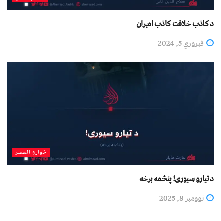
د کاذب خلافت کاذب امیران
فبروري 5, 2024
خوارج العصر
د تیارو سیوری! پنځمه برخه
نوومبر 8, 2025