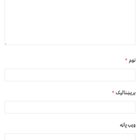
نوم
*
بریښنالیک
*
ویب پاڼه