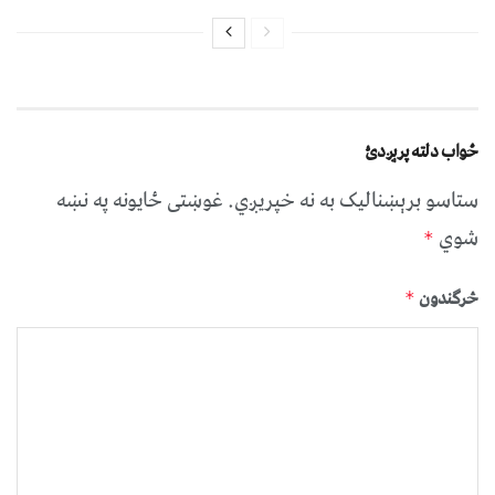
ځواب دلته پرېږدئ
ستاسو برېښناليک به نه خپريږي.
غوښتى ځایونه په نښه
شوي
*
څرگندون
*