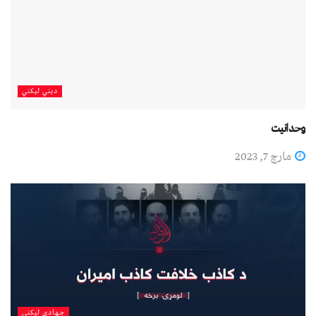
دیني لیکني
وحدانیت
مارچ 7, 2023
جهادي لیکني