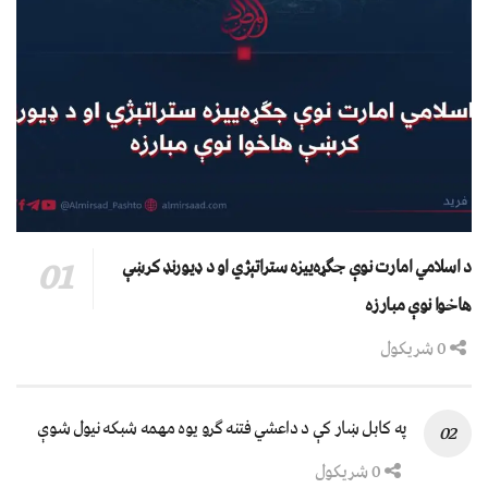
د اسلامي امارت نوې جګړه‌ییزه ستراتېژي او د ډیورنډ کرښې
هاخوا نوې مبارزه
0 شریکول
په کابل ښار کې د داعشي فتنه ګرو يوه مهمه شبکه نيول شوې
0 شریکول