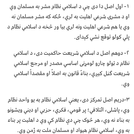
١- اول اصل دا دی چې د اسلامي نظام مشر به مسلمان وي
او د مشرۍ شرعي اهليت به لري، ځکه که مشر مسلمان نه
وي يا هم شرعي اهلیت ونه لري بيا ور څخه د اسلامي نظام د
پلي کولو توقع نشي کېدای.
٢- دوهم اصل د اسلامي شريعت حاکميت دی، د اسلامي
نظام د ټولو چارو لومړنی اساسي مصدر او مرجع اسلامي
شريعت ګڼل کيږي، بناءً قانون به اصلاً او مقصداً اسلامي
وي.
٣-دريم اصل تمرکز دی، یعنې اسلامي نظام به یو واحد نظام
وي، پاشلی، ائتلافي؛ پر قومي، فکري، حزبي او ديني ويشونو
به بناء نه وي، هر څوک چې دې نظام کې وي د اهليت پر بناء
به وي، اسلامي نظام هیواد او مسلمان ملت به ژمن وي.