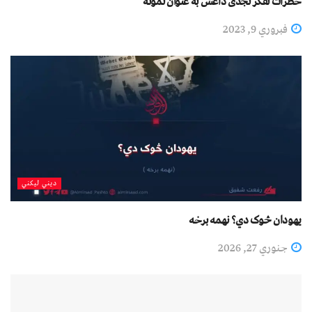
خطرات تفکر نجدی داعش به عنوان نمونه
فبروري 9, 2023
دیني لیکني
یهودان څوک دي؟ نهمه برخه
جنوري 27, 2026