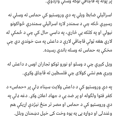
پر پوله په قاچاقي توګه وسلې واردوي.
اسرائیلي ضابط ویلي په دې وروستیو کې حماس ته وسلې نه
رسیږي ځکه چې د سمندر لاره اسرائیلي سمندري ځواکونو
نیولې او په کلکه یې څاري، په داسي حال کې چې د ځمکې له
لاري هغه ټولې قاچاقي لارې د داعش په مټ خوندي دي چې
مخکې به حماس ته وسله باندي رسیده.
ویل کیږي چې د وسلو او نورو توکو تجاران اوس د داعش له
ویرې هم نشي کولای چې فلسطین ته قاچاق وکړي.
په دې وروستیو کې د داعش ولایت سیناء ډلې پر «حماس» د
کفر فتوا ولګوله او پر ضد یې د جهاد اعلان وکړ. دغه ډلې په
دې وروستیو کې د حماس او مصر تر منځ نیژدې اړیکې هم
وغندلې او دواړه یې په یوه وخت کې خپل دښمنان وبلل.