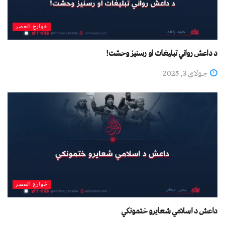
خوارج العصر
د داعش رواني تبلیغات او رسنیز وحشت!
جولای 3, 2025
خوارج العصر
داعش د اسلامي شعایرو ختمونکي