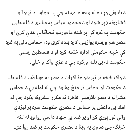
د یادونې وړ ده له هغه وروسته چې پر حماس د نړیوالو
فشارونه ډېر شوه او د محمود عباس په مشري د فلسطین
حکومت په غزه کې پر شته مامورینو تنخاګاني بندې کړي او
مصر هم ورسره یوازینۍ لاره بنده کړې وه، حماس ډلې په غزه
کې خپله حکومتي اداره ختمه کړه او د فلسطین رسمي
حکومت ته یې بلنه ورکړه چې د غزې واک واخلي.
د واک څخه تر تېریدو مذاکرات د مصر په وساطت د فلسطین
د حکومت او حماس تر منځ وشوه چې له امله یې د حماس
مشرانو د مصر پلازمینې قاهره ته مکرر سفرونه وکړه چې له
امله یې داعش پر حماس د مصري حکومت سره پر نیژدې
والي تور پوري کړ او پر ضد یې جهاد داسي روا وباله لکه
څرنګه چې ددوی په وینا د مصري حکومت پر ضد روا دی.