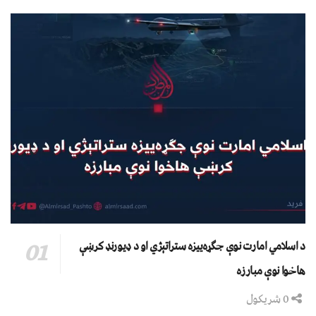
د اسلامي امارت نوې جګړه‌ییزه ستراتېژي او د ډیورنډ کرښې
هاخوا نوې مبارزه
0 شریکول