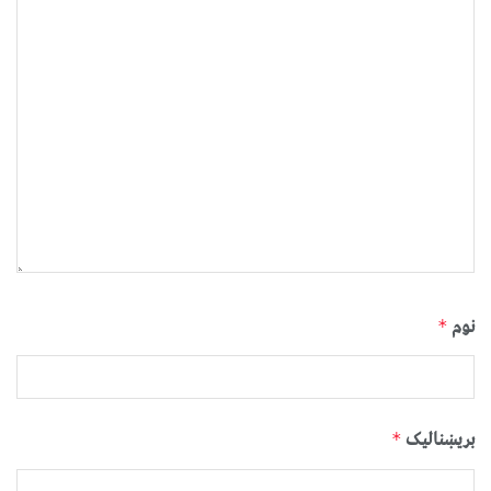
نوم
*
بریښنالیک
*