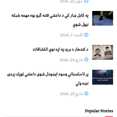
جون 22, 2026
په کابل ښار کې د داعشي فتنه ګرو يوه مهمه شبکه
نيول شوې
اگست 7, 2024
د کندهار د برید په اړه نوي انکشافات
مارچ 24, 2024
پر تاجکستاني وجود اېښودل شوی داعشي ټوپک پردۍ
نښه ولي
مارچ 25, 2024
Popular Stories