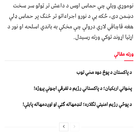
نوموړي ویلي چې حماس اوس د داعش تر ټولو سر سخت
دښمن دی، ځکه یې د نورو اجراءاتو تر څنګ پر حماس ډلې
هغه قاچاقي لاري درولې چې مخکې به باندي اسلحه او نور د
اړتیا اړوند توکي ورته رسیدل.
ورته مقالې
د پاکستان د پوځ دوه مخي توب
پخواني اربکیان؛ د پاکستاني رژیم د تفرقې اچونې پروژه!
د پوځي رژیم امنیتي تګلاره؛ لنډمهاله ګټې او اوږدمهاله پایلې!