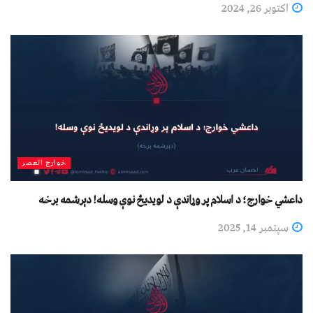
اکتوبر 26, 2024
خوارج العصر
داعشي خوارج؛ د اسلام پر وړاندې د لویدیځ نوې وسله! دېرشمه برخه
سپتمبر 14, 2025