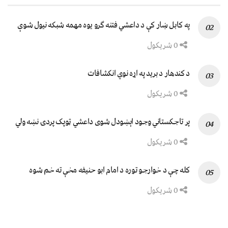
په کابل ښار کې د داعشي فتنه ګرو يوه مهمه شبکه نيول شوې
0 شریکول
د کندهار د برید په اړه نوي انکشافات
0 شریکول
پر تاجکستاني وجود اېښودل شوی داعشي ټوپک پردۍ نښه ولي
0 شریکول
کله چې د خوارجو توره د امام ابو حنیفه مخې ته خم شوه
0 شریکول