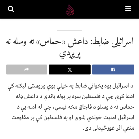
اسرائیلی ضابط: داعش «حماس» ته وسله نه
پریږدي
د اسرائیل یوه پخواني ضابط په خپلې یوې وروستۍ لیکنه کې
ادعا کړې چې د فلسطین سره پر پوله باندي د داعش ډله
حماس ته د وسلو د قاچاق مخه نیسي، چې له امله یې د
اسرائیل امنیت خوندي شوی او په فلسطین کې پر مقاومت
منفي اثر غورځېدلی دی.