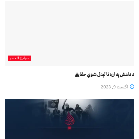
خوارج العصر
د داعش په اړه نا لېدل شوي حقايق
اگست 9, 2023