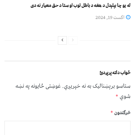
له یو چا بېلېدل د هغه د باطل توب او ستا د حق معیار نه دی
اگست 19, 2024
ځواب دلته پرېږدئ
ستاسو برېښناليک به نه خپريږي.
غوښتى ځایونه په نښه
شوي
*
څرگندون
*