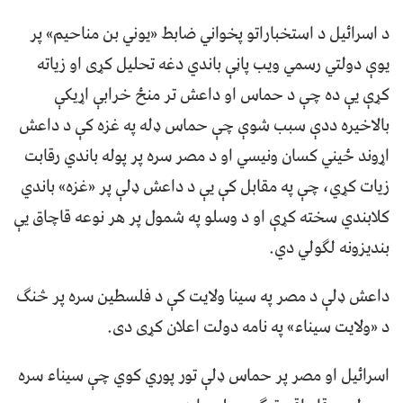
د اسرائیل د استخباراتو پخواني ضابط «یوني بن مناحیم» پر
یوې دولتي رسمي ویب پاڼې باندي دغه تحلیل کړی او زیاته
کړې یې ده چې د حماس او داعش تر منځ خرابې اړیکې
بالاخیره ددې سبب شوې چې حماس ډله په غزه کې د داعش
اړوند ځیني کسان ونیسي او د مصر سره پر پوله باندي رقابت
زیات کړي، چې په مقابل کې یې د داعش ډلې پر «غزه» باندي
کلابندي سخته کړې او د وسلو په شمول پر هر نوعه قاچاق یې
بندیزونه لګولي دي.
داعش ډلې د مصر په سینا ولایت کې د فلسطین سره پر څنګ
د «ولایت سیناء» په نامه دولت اعلان کړی دی.
اسرائیل او مصر پر حماس ډلې تور پوري کوي چې سیناء سره