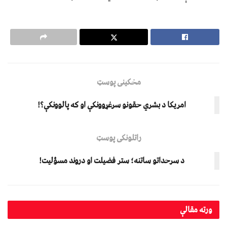
مخکینی پوسټ
امريکا د بشري حقونو سرغړوونکې او که پالوونکې؟!
راتلونکی پوسټ
د سرحداتو ساتنه؛ ستر فضیلت او دروند مسؤلیت!
ورته
مقالې