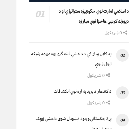
د اسلامي امارت نوې جګړه‌ییزه ستراتېژي او د
ډیورنډ کرښې هاخوا نوې مبارزه
0 شریکول
په کابل ښار کې د داعشي فتنه ګرو يوه مهمه شبکه
نيول شوې
0 شریکول
د کندهار د برید په اړه نوي انکشافات
0 شریکول
پر تاجکستاني وجود اېښودل شوی داعشي ټوپک
پردۍ نښه ولي