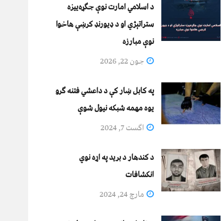
د اسلامي امارت نوې جګړه‌ییزه
ستراتېژي او د ډیورنډ کرښې هاخوا
نوې مبارزه
جون 22, 2026
په کابل ښار کې د داعشي فتنه ګرو
يوه مهمه شبکه نيول شوې
اگست 7, 2024
د کندهار د برید په اړه نوي
انکشافات
مارچ 24, 2024