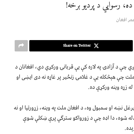
ده، رسوايي د پرديو برخه!
مر افغان
Share on Twitter
ېږي چې د آزادۍ په لاره کې یې قربانۍ ورکړي دي، افغانان د
ت چې هېڅکله یې د غلامۍ زنځیر پر غاړه نه دی ایښی او
ه زړه وینه ورکړې ده.
غل نښه او سمبول وه، د افغان ملت په وینه، زړورتیا او نه
بدله شوه، دا اډه چې د زورواکو سترګې پرې ښکلې شوې
ېده.