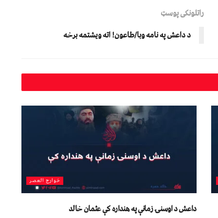
راتلونکی پوسټ
د داعش په نامه وبا/طاعون! اته ویشتمه برخه
خوارج العصر
داعش د اوسنۍ زمانې په هنداره کې عثمان خالد