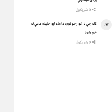
0 شریکول
کله چې د خوارجو توره د امام ابو حنیفه مخې ته
خم شوه
0 شریکول