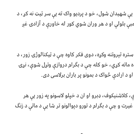
 یې شهیدان شول، خو د پردیو واک ته یې سر ټیټ نه کړ، د
بې بلولې او د هر وران شوي کور له خاورې د آزادۍ غږ
تره تېروتنه وکړه، دوی فکر کاوه چې د ټیکنالوژۍ زور، د
راده ماته کړي، خو کله چې د بګرام دروازې وتړل شوې، نړۍ
او د ارادې ځواک د بمونو پر باران برلاسی دی.
ې، کلاشنیکوف، ډبرو او ان د خپلو لاسونو په زور یې هر
رت و چې د بګرام د تورو دېوالونو تر شا یې د ماتې د زنګ