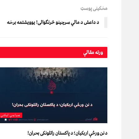
مخکینی پوسټ
د داعش د مالي سرچینو څرنګوالی! یوویشتمه برخه
ورته
مقالې
سیاسي لیکني
د نن ورځې اربکیان؛ د پاکستان راتلونکی بحران!