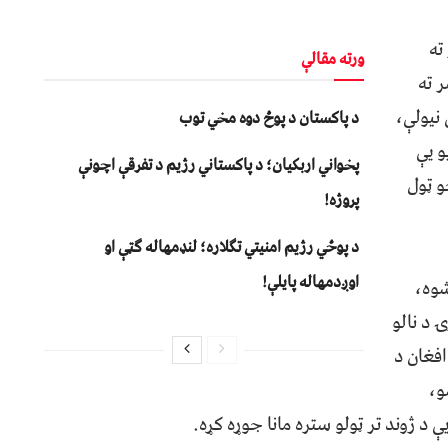
ته
ورته مقالې
 ته
 نیولې،
د پاکستان د پوځ دوه مخي توب
و یې
پخواني اربکیان؛ د پاکستاني رژیم د تفرقې اچونې
و ټول
پروژه!
د پوځي رژیم امنیتي تګلاره؛ لنډمهاله ګټې او
اوږدمهاله پایلې!
شوه،
 د نالو
افغان د
و،
ې د ژوند تر ټولو ستره مانا جوړه کړه.