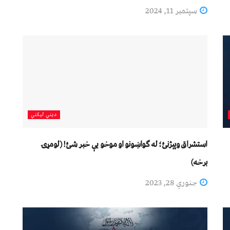
سپتمبر 11, 2024
دیني لیکني
استشراق وپېژنئ؛ له ګواښونو او موخو یې خبر شئ! (لومړۍ
برخه)
جنوري 28, 2023