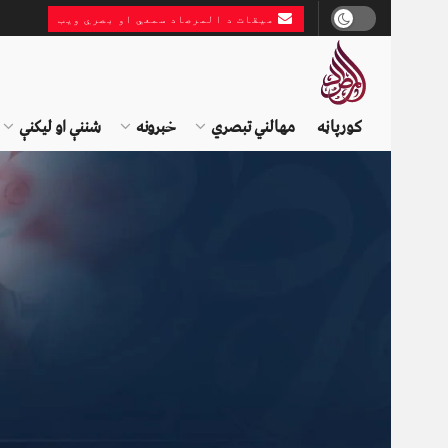
میقات د المرصاد سمعي او بصري ویب
کورپاڼه
مهالني تبصري
خبرونه
شننې او لیکنې