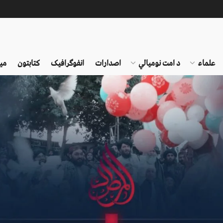
علماء
د امت نومیالي
اصدارات
انفوګرافیک
کتابتون
می