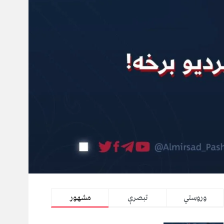
وروستي
تبصرې
مشهور