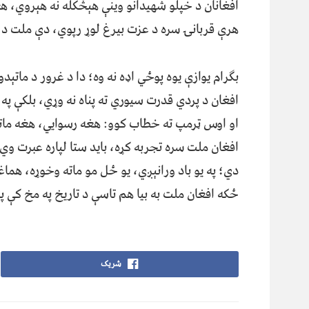
افغانان د خپلو شهیدانو وینې هېڅکله نه هېروي، هغ
هرې قربانۍ سره د عزت بیرغ لوړ رپوي، دې ملت د غل
بګرام یوازې یوه پوځي اډه نه وه؛ دا د غرور د ماتېد
افغان د پردي قدرت سیوري ته پناه نه وړي، بلکې په
او اوس ټرمپ ته خطاب کوو: هغه رسوايي، هغه مات
افغان ملت سره تجربه کړه، باید ستا لپاره عبرت وي
دي؛ په یو باد ورانېږي، یو ځل مو ماته وخوړه، هما
ځکه افغان ملت به بیا هم تاسې د تاریخ په مخ کې پ
شریک