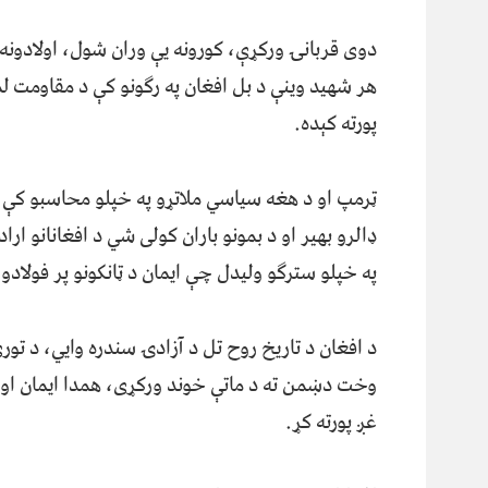
دوی قربانۍ ورکړې، کورونه یې وران شول، اولادونه
هر شهید وینې د بل افغان په رګونو کې د مقاومت لم
پورته کېده.
ټرمپ او د هغه سیاسي ملاتړو په خپلو محاسبو کې س
ډالرو بهیر او د بمونو باران کولی شي د افغانانو ا
په خپلو سترګو ولیدل چې ایمان د ټانکونو پر فولادو 
د افغان د تاریخ روح تل د آزادۍ سندره وایي، د تور
وخت دښمن ته د ماتې خوند ورکړی، همدا ایمان او غی
غږ پورته کړ.