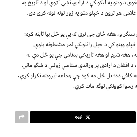
وی د وینو په لیکو کې د آزادۍ نښې لټوي او د تاریخ په
امۍ هر تړون د خپلو مټو په زور ټوټه ټوټه کړی دی.
و سنګر و، هغه ځای چې نړۍ ته یې یو ځل بیا ثابته کړه:
 خپلو وینو کې د خپل راتلونکي لمر مشعلونه بلوي.
ه، هغه شرم او هغه تاریخي بدنامي چې یو ځل دې له
، د افغان د ارادې پر وړاندې ستاسې زولنې د شګو ماڼۍ
غه کافي ده؛ بل ځل مه کوه چې هماغه تېروتنه تکرار کړې،
ه رسوا کوونکې توګه مات کړي.
ټویټ