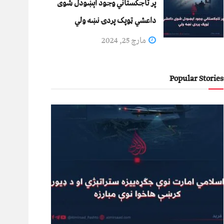
پر تاجکستاني وجود اېښودل شوی
داعشي ټوپک پردۍ نښه ولي
مارچ 25, 2024
Popular Stories