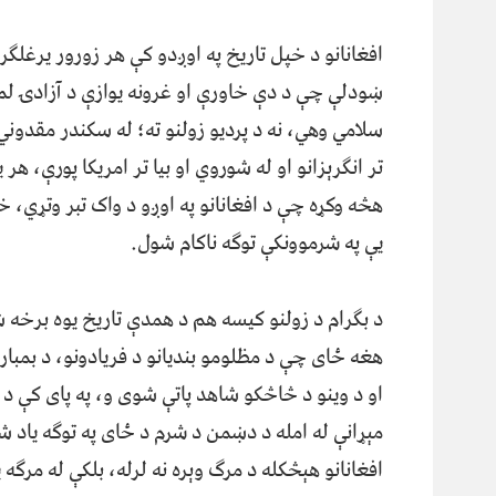
افغانانو د خپل تاریخ په اوږدو کې هر زورور یرغلګر 
ښودلې چې د دې خاورې او غرونه یوازې د آزادۍ لمر
سلامي وهي، نه د پردیو زولنو ته؛ له سکندر مقدوني
تر انګرېزانو او له شوروي او بیا تر امریکا پورې، هر ی
هڅه وکړه چې د افغانانو په اوږو د واک تبر وتړي، خ
یې په شرموونکې توګه ناکام شول.
د بګرام د زولنو کیسه هم د همدې تاریخ یوه برخه 
هغه ځای چې د مظلومو بندیانو د فریادونو، د بمبارۍ
او د وینو د څاڅکو شاهد پاتې شوی و، په پای کې د 
مېړانې له امله د دښمن د شرم د ځای په توګه یاد ش
افغانانو هېڅکله د مرګ وېره نه لرله، بلکې له مرګه ی