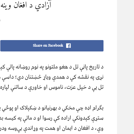
آزادي د افغان وينه 
ع
Share on Facebook
د تاریخ پاڼې تل د هغو ملتونو په نوم روښانه پاتې ک
نړۍ په نقشه کې د همدې ویاړ څښتنان دي؛ داسې مل
تل یې د خپل عزت، ناموس او خاورې د ساتنې لپاره ل
بګرام اډه چې مخکي د بهرنیانو د ښکېلاک او پوځي یر
ستړې کېدونکې اراده کې رسوا او د ماتې په کیسه 
وې، د افغان د ایمان او همت په وړاندې بې‌وسه ودر