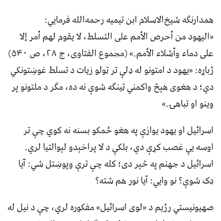
همدارنګه شيخ‌الاسلام ابن تيميه رحمه‌الله فرمايي:
«اليهود من أحرص الأمم على التسلط، لا يقوم لهم أمر إلا
على دماء وأشلاء الأمم.» (مجموع الفتاوى، ج ۲۸، ص ۵۴۰)
ژباړه: «يهود د امتونو له ډلې تر ټولو زيات د تسلط غوښتونکي
دي؛ د هغوی هېڅ واکمني ټينګه شوې نه ده، مګر د ملتونو پر
وينو او تباهۍ.»
اسرائيل او يهود يوازې په هغو ځمکو بسنه نه کوي چې تر
اوسه يې غصب کړې دي، بلکې د لا پراخېدو لېوالتيا لري.
اسرائيل د جهنم په څېر دی؛ کله چې ترې وپوښتل شي: آيا
ډک شوې؟ نو وايي: آيا نور هم شته؟
صهيونيستي رژيم د «لوی اسرائيل» مفکوره لري، چې د نيل له