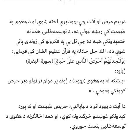
درېيم مرض او آفت چې يهود پرې اخته شوي او د هغوی په
طبيعت کې ريښه نيولې ده، د توسعه‌طلبۍ هغه نه
ختمېدونکې هيله ده چې تل يې په فکرونو کې ژوندۍ پاتې
شوې ده، الله جل جلاله په قرآن عظيم الشان کې فرمايي:
{وَلَتَجِدَنَّهُمْ أَحْرَصَ النَّاسِ عَلَىٰ حَيَاةٍ} (سورة البقرة)
ژباړه:
«بېشکه ته به هغوی (يهود) د ژوند پر دوام تر ټولو ډېر حرص
کوونکي ومومې…»
دا آيت د يهودانو د دنياپالنې، حريص طبيعت او نه پوره
کېدونکو غوښتنو څرګندونه کوي، او همدا ځانګړنه د هغوی د
توسعه‌طلبۍ بنسټ جوړوي.