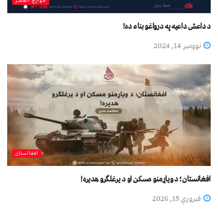
خوارج العصر
د داعش داعیه په درواغو بناء ده!
نوومبر 14, 2024
افغانستان
افغانستان؛ د ویاړمنو مسکن او د یرغلګرو هدیره!
فبروري 15, 2026
خوارج العصر