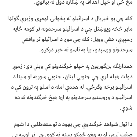
مخ ځي او خپل اهداف په ښکاره ډول نه بيانوي.
کله چې يو خبريال د اسرائيلو له پخوانۍ لومړۍ وزيرې ګولډا
ماير څخه وپوښتل چې د اسرائيلو سرحدونه تر کومه ځايه
رسېږي، هغې وويل: کله چې موږ د اسرائيلو تر واقعي
سرحدونو ورسېدو، بيا به تاسو ته خبر درکړو.
همدارنګه بن‌ګوريون په خپلو څرګندونو کې ويلي دي: زموږ
دولت هيله لري چې جنوبي لبنان، جنوبي سوريه او سينا د
اسرائيلو برخه وګرځي. له همدې امله د اسلو په تړون کې د
اسرائيلو د وروستيو سرحدونو په اړه هېڅ څرګندونه نه ده
شوې.
دا ټول شواهد څرګندوي چې يهود د توسعه‌طلبۍ دا شوم
صفت لري، او په هغو ځمکو بسنه نه کوي چې تر اوسه يې