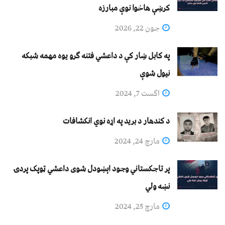
کرښې هاخوا نوې مبارزه
جون 22, 2026
په کابل ښار کې د داعشي فتنه ګرو يوه مهمه شبکه
نيول شوې
اگست 7, 2024
د کندهار د برید په اړه نوي انکشافات
مارچ 24, 2024
پر تاجکستاني وجود اېښودل شوی داعشي ټوپک پردۍ
نښه ولي
مارچ 25, 2024