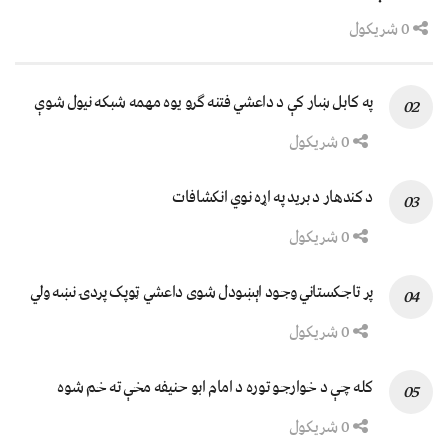
0 شریکول
په کابل ښار کې د داعشي فتنه ګرو يوه مهمه شبکه نيول شوې
0 شریکول
د کندهار د برید په اړه نوي انکشافات
0 شریکول
پر تاجکستاني وجود اېښودل شوی داعشي ټوپک پردۍ نښه ولي
0 شریکول
کله چې د خوارجو توره د امام ابو حنیفه مخې ته خم شوه
0 شریکول