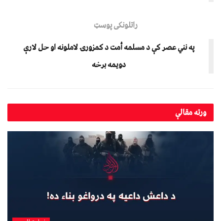
راتلونکی پوسټ
په نني عصر کې د مسلمه أمت د کمزورۍ لاملونه او حل لارې
دویمه برخه
ورته
مقالې