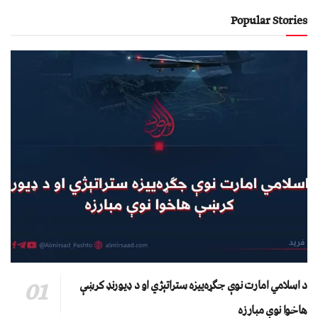
Popular Stories
د اسلامي امارت نوې جګړه‌ییزه ستراتېژي او د ډیورنډ کرښې
هاخوا نوې مبارزه