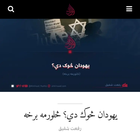
یهودان څوک دي؟ څلورمه برخه
رفعت شفیق