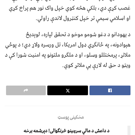
غصب کړې دي، بلکې هڅه کوي خپل واک نور هم پراخ کړي
او اسلامي سيمې تر خپل کنټرول لاندې راولي.
د يهودانو د دغو شومو موخو د تحقق لپاره، لوېديځ
هېوادونه، په ځانګړي ډول امريکا، تل ورسره ولاړ دي؛ د پوځي
ملاتړ، پرمختللو وسلو، او د ملګرو ملتونو په امنيت شورا کې د
ويټو د حق له لارې يې ملاتړ کوي.
مخکینی پوسټ
د داعش د مالي سرچینو څرنګوالی! دېرشمه برخه