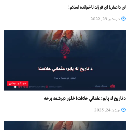
ای داعش! ای فرزند ناخوانده اسلام!
دسمبر 29, 2022
جهادي لیکني
د تاریخ له پاڼو؛ عثماني خلافت! څلور دېرشمه برخه
جون 24, 2025