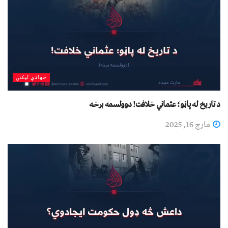
جهادي لیکني
د تاریخ له پاڼو؛ عثماني خلافت! دوولسمه برخه
مارچ 16, 2025