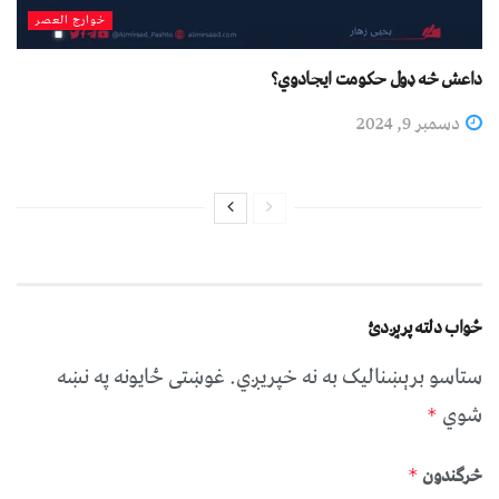
خوارج العصر
داعش څه ډول حکومت ایجادوي؟
دسمبر 9, 2024
ځواب دلته پرېږدئ
ستاسو برېښناليک به نه خپريږي.
غوښتى ځایونه په نښه
شوي
*
څرگندون
*