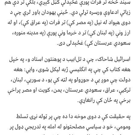
سيند څخه تر فرات پورې غځېدلې ګڼل کېږي، بلکې تر دې هم
زياتې ادعاوې ورسره تړلې دي. ځينې يهودان باور لري چې د
دوی هېواد له نيل (په مصر کې) تر فرات (په عراق کې)، او له
ارز ونې (په لبنان کې) تر د خرما ونې پورې (په مدينه منوره،
سعودي عربستان کې) غځېدلی دی.
اسرائيل شاحاک، چې د تل‌ابيب د پوهنتون استاد و، په خپل
هغه کتاب کې چې په انګليسي ژبه ليکل شوی، وايي: هغه
دولت چې موږ يې د جوړولو په لټه کې يو، د سوريې، لبنان،
ترکيې، عراق، سعودي عربستان، يمن، کويت او مصر پراخې
برخې په ځان کې رانغاړي.
په حقيقت کې د دوی موخه دا ده چې پر ټوله نړۍ تسلط
ومومي، خو د سياسي مصلحتونو له امله په تدريجي ډول پر