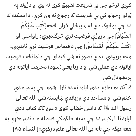
کيږي ترڅو چي يې شريعت تطبيق کړی نه وي او دژوند په
ټولو اړخونو کې يې شريعت ته رجوع نه وي کړې. دا ممکنه نه
ده چې يوڅوک دي له سپيڅلي قران څخه{كُتِبَ عَلَيْكُمُ
الصِّيَامُ} چې دروژې فرضيت تري څرګندیږي؛ راواخلي او
{كُتِبَ عَلَيْكُمُ الْقِصَاصُ} چې د قصاص فرضيت ترې ثابتیږي؛
هغه پريږدي. ددې تصور نه شي کيدای چي دلمانځه دفرضيت
ایاتونه دي عملي شي او د ربا يعني(سود) دحرمت ایاتونه دي
پريښودل شي.
قرآنکريم يوازې ددې لپاره نه ده نازل شوی چې په مړو دي
ختم شي او مساجد دي ورباندې ښایسته شي الله تعالی
رسول الله ﷺ ته داسی خطاب کوي « موږ تاته کتاب ددې
لپاره نازل کړی ده چې ته په خلګو کې فيصله ورباندې وکړې په
هغه توګه چې تاته يې الله تعالی علم درکوي»[النساء ۸۵]