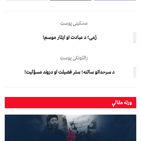
مخکینی پوسټ
ژمی؛ د عبادت او ایثار موسم!
راتلونکی پوسټ
د سرحداتو ساتنه؛ ستر فضیلت او دروند مسؤلیت!
ورته
مقالې