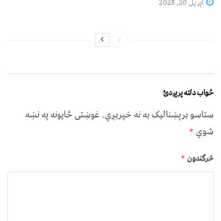
اپریل 20, 2025
ځواب دلته پرېږدئ
ستاسو برېښناليک به نه خپريږي.
غوښتى ځایونه په نښه
شوي
*
څرگندون
*