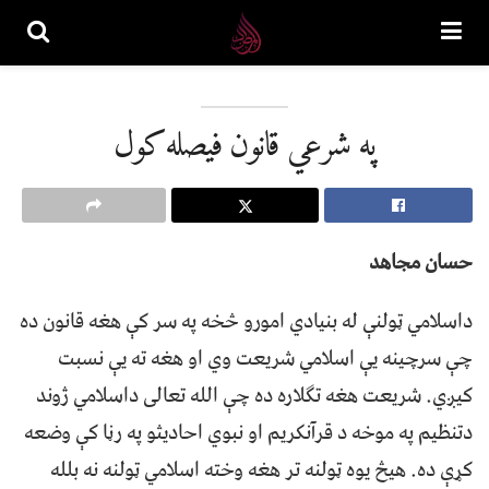
په شرعي قانون فيصله کول
حسان مجاهد
داسلامي ټولنې له بنيادي امورو څخه په سر کې هغه قانون ده
چې سرچينه يې اسلامي شريعت وي او هغه ته يې نسبت
کيږي. شریعت هغه تګلاره ده چې الله تعالی داسلامي ژوند
دتنظيم په موخه د قرآنکریم او نبوي احاديثو په رڼا کې وضعه
کړې ده. هیڅ یوه ټولنه تر هغه وخته اسلامي ټولنه نه بلله