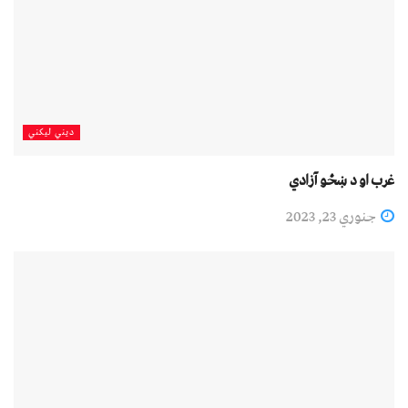
دیني لیکني
غرب او د ښځو آﺯادي
جنوري 23, 2023