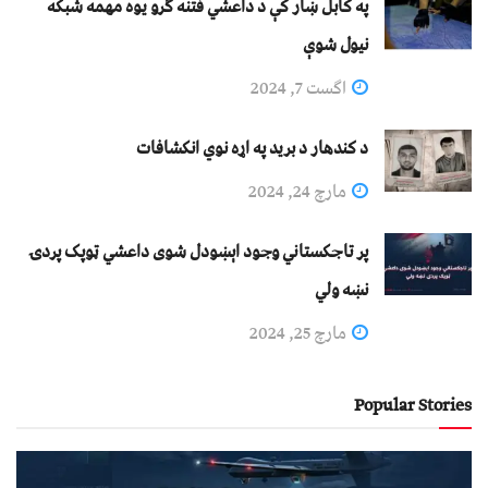
په کابل ښار کې د داعشي فتنه ګرو يوه مهمه شبکه
نيول شوې
اگست 7, 2024
د کندهار د برید په اړه نوي انکشافات
مارچ 24, 2024
پر تاجکستاني وجود اېښودل شوی داعشي ټوپک پردۍ
نښه ولي
مارچ 25, 2024
Popular Stories