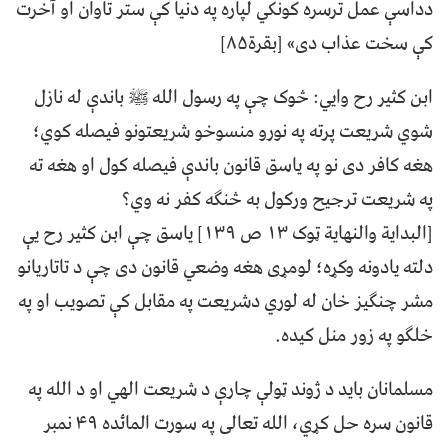
دداسې عمل ترسره کونکي لپاره په دنيا کې ستر تاوان او آخرت
کې سخت عذاب دی» [بقرة۸۵]
ابن کثير رح وايي: څوک چې په رسول الله ﷺ باندې له نازل
شوي شريعت پرته په نورو منسوخو شريعتونو فيصله کوي؛
هغه کافر دی نو په ياسق قانون باندې فيصله کول او هغه ته
په شريعت ترجيح ورکول به څنګه کفر نه وي؟
[البداية والنهاية ټوک ۱۳ ص ۱۳۹] ياسق چې ابن کثير رح يې
دلته يادونه وکړه؛ لومړی هغه وضعي قانون دی چې د تاتاریانو
مشر چنګيز خان له لوري دشريعت په مقابل کې تصويب او په
خلګو په زور منل کیده.
مسلمانان باید د ژوند ټولې چارې د شریعت الهي او د الله په
قانون سره حل کړي، الله تعالی په سورت المائده ۴۹ نمبر