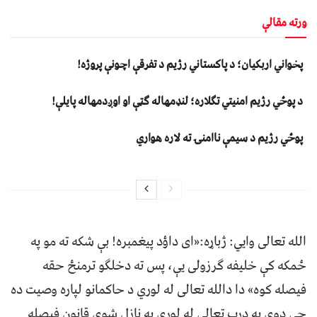
ورته مقالې
پخواني اربکیان؛ د پاکستاني رژیم د تفرقې اچونې پروژه!
د پوځي رژیم امنیتي تګلاره؛ لنډمهاله ګټې او اوږدمهاله پایلې!
پوځي رژیم د سیمې ناامنۍ ته لاره هواري
الله تعالی وايي: ژباړه:«ای داؤد پيغمبره! بې شکه ته مو په
ځمکه کې خليفه ګرزولی يې، پس ته دخلګو ترمنځ حقه
فيصله کوه» دا دالله تعالی له لوري د حاکمانو لپاره وصیت ده
چې دوی به درب تعالی له لوري په نازل شوي قانون فيصله