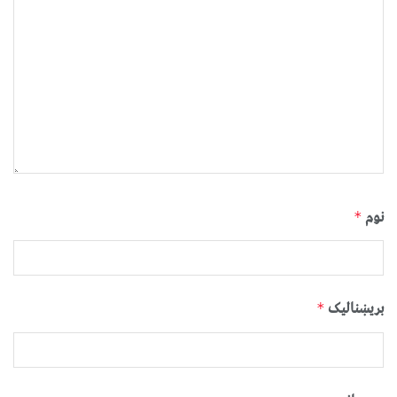
نوم
*
بریښنالیک
*