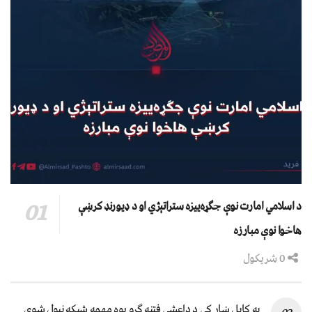
د اسلامي امارت نوې جګړه‌ییزه ستراتېژي او د ډیورنډ کرښې
هاخوا نوې مبارزه
0 شریکول
په کابل ښار کې د داعشي فتنه ګرو يوه مهمه شبکه نيول شوې