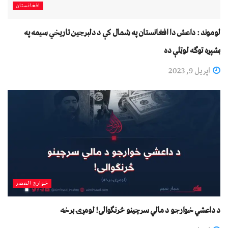
افغانستان
لوموند : داعش دا افغانستان په شمال کې د دلبرجین تاريخي سيمه په
بشپړه توګه لوټلې ده
اپریل 9, 2023
خوارج العصر
د داعشي خوارجو د مالي سرچینو څرنګوالی! لومړۍ برخه