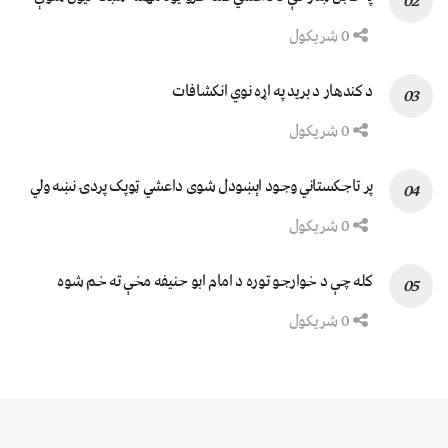
0 شریکول
د کندهار د برید په اړه نوي انکشافات
0 شریکول
پر تاجکستاني وجود اېښودل شوی داعشي ټوپک پردۍ نښه ولي
0 شریکول
کله چې د خوارجو توره د امام ابو حنیفه مخې ته خم شوه
0 شریکول