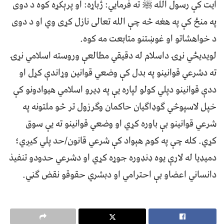
ایت کې رسول الله ﷺ ته فرمایي: ژباړه: او پرېکړه کوه د دوی
په منځ کې په هغه څه چې الله تعالی نازل کړی وي او د دوی
د خواهشاتو او غوښتنو متابعت مه کوه.
لويديځي نړۍ داسلام له دقیقي مطالعې وروسته اسلامي نړۍ
ته دشرعي قوانينو په بدل کې وضعي قوانين وړاندې کړل او
ددې قوانينو دپلي کولو لپاره يې په ډيرو اسلامي هيوادونو کې
خپل لاسپوڅي ګوډاګيان حاکمان وګرزول تر څو ملتونه په
شرعي قوانينو بې باوره کړي او وضعي قوانينو ته يې سوق
کړي. کله چې په کوم هېواد کې شرعي قانون/حد پلي کيږي؛
دميډيا له لارې یوه ډنډوره جوړه کړي او دشرعي حدودو تنفيذ
دانساني اعضاو بې احترامي او دبشري حقوقو نقض ګڼي.