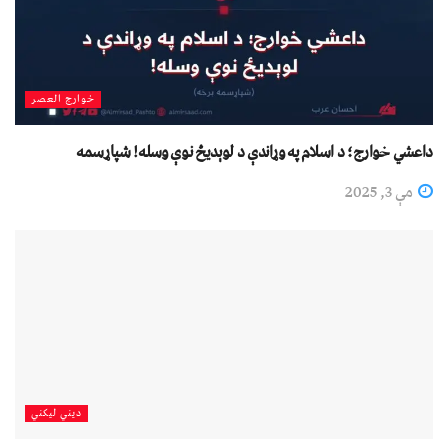
خوارج العصر
داعشي خوارج؛ د اسلام په وړاندې د لوېدیځ نوې وسله! شپاړسمه
مې 3, 2025
دیني لیکني