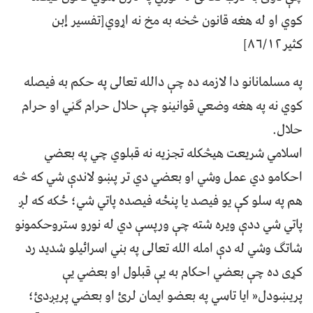
کوي او له هغه قانون څخه به مخ نه اړوي[تفسير إبن
کثير۸۶/۱۲]
په مسلمانانو دا لازمه ده چې دالله تعالی په حکم به فيصله
کوي نه په هغه وضعي قوانينو چې حلال حرام ګڼي او حرام
حلال.
اسلامي شريعت هيڅکله تجزيه نه قبلوي چي په بعضي
احکامو دي عمل وشي او بعضي دي تر پښو لاندې شي که څه
هم په سلو کې يو فيصد يا پنځه فیصده پاتي شي؛ ځکه که لږ
پاتي شي ددې ویره شته چې ورپسې دي له نورو ستروحکمونو
شاتګ وشي له دې امله الله تعالی په بني اسرائيلو شديد رد
کړی ده چې بعضي احکام به يې قبلول او بعضي يې
پريښودل« ايا تاسي په بعضو ایمان لرئ او بعضي پريږدئ؛