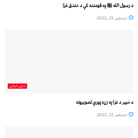
د رسول الله ﷺ په قومنده کې د خندق غزا
دسمبر 31, 2022
دیني لیکني
د خیبر د غزا په زړه پورې تصویرونه
دسمبر 31, 2022