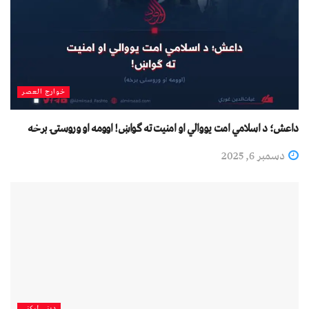
خوارج العصر
داعش؛ د اسلامي امت یووالي او امنیت ته ګواښ! اوومه او وروستۍ برخه
دسمبر 6, 2025
دیني لیکني