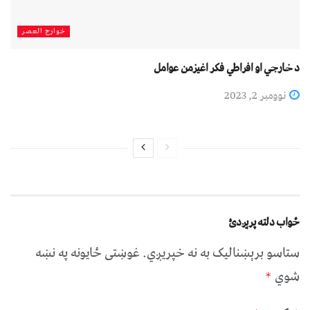
خوارج العصر
د خارجي او افراطي فکر اغیزمن عوامل
نوومبر 2, 2023
ځواب دلته پرېږدئ
ستاسو برېښناليک به نه خپريږي.
غوښتى ځایونه په نښه
شوي
*