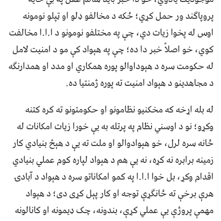
پروپاګند ور حمل کړي؛ ځکه د مخالفو ډلو او ټپلو نومونه
اوس له پخوا زیات دي، چې په مختلفو نومونو د ا.ا.ا مخالفت
کوي، خو اصلاً خبر دا ده؛ چې په هېواد کې مو د امنیت لامل
له حکومت سره د هېوداوالو پوره همکاري او مدد او همدارنګه
د مجاهدینو د هېواد امنیت ته پوره ژمنتیا ده.
له بله اړخه که مخکنیو نظامونو او حکومتونو ته کره کتنه
وکړو؛ نو د اوسني نظام په پرتله به یې خورا زیات امکانات له
ځانه سره لرل، خو هېوادوالو او ملت ته یې د هېڅ بنیادي کار
زمینه برابره نه کړه، نه یې هم د هېواد لپاره کوم عملي بنیادي
اقدام وکړ، بل خوا ا.ا.ا په کمو امکاناتو سره د هېواد د آبادۍ
هرې برخې ته ځانګړې توجه او کار پېل کړی دی؛ د هېواد
مهمې پروژې یې عملي کړې، بندونه، چک ډیمونه او کانالونه