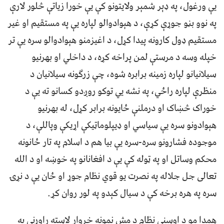
یې ورغول، په ډېر شمېر ولایتونو کې یې خورا زیاتې څلور لارې
په نوو بڼو جوړې کړې، د هېوادوالو لپاره یې په مستقیم او غیر
مستقیم ډول کارونه پیدا کړل، د اغیزمنو هېوادوالو سره یې تر
خپله وسه د مرستې لمن پراخه کړه، د داخلي او بهرنیو
سیلانیانو لپاره زمینه برابره شوه، چې زرګونه سیلانیان د
منظرې لپاره راځي، په نشه یي توکو روږدو کسانو ته یې د
خوراک څښاک او درملنې ځایونه برابر کړل، له بهرنیو
هېوادونو سره یې سیاسي او ډیپلوماټيکې اړیکې وپاللې، د
موجوده فشارونو سره-سره یې بیا هم د اسلام په تار ځانونه
محکم وساتل او په ټوله کې یې د افغانانو په خوښه او د الله
تعالی جل جلاله په نصرت یو قوي نظام جوړ او ځان یې د نړۍ
سره په هره برخه کې د سیال کېدو په لور روان کړ.
همدا مو د اوسني نظام د مش نمونه خروار لاسته راوړنې په