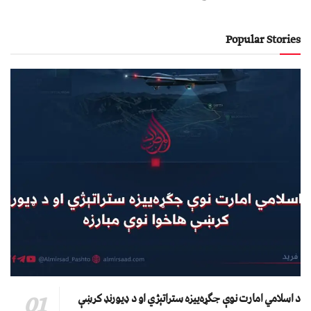
Popular Stories
د اسلامي امارت نوې جګړه‌ییزه ستراتېژي او د ډیورنډ کرښې