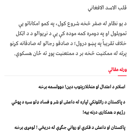
قلب الاسد الافغاني
د یو نظام له صفر څخه شروع کول، په کمو امکاناتو یې
تمویلول او په دومره کمه موده کې یې د نړیوالو د د اټکل
خلاف تقریباً په پښو درول؛ د صادقو رجالو له صادقانه کړنو
پرته له ممکنیت څخه بر د ممتعنیت پوړ ته ځان هسکوي.
ورته مقالې
اسلام د اعتدال او منځلارېتوب دین! دوولسمه برخه
د پاکستان د راتلونکي لپاره له داعش او شر و فساد ډلو سره د پوځي
رژیم د همکارۍ درنه بیه!
پاکستان او داعش د فکري او رواني جګړې له دریڅې ! لومړۍ برخه