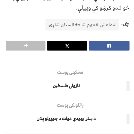
څو لنډو کرښو کې وپییلې.
ټګ:
#داعش #مهم #افغانستان #نړۍ
مخکینی پوسټ
نازولی فلسطين
راتلونکی پوسټ
د ستر يهودي دولت د جوړولو پلان