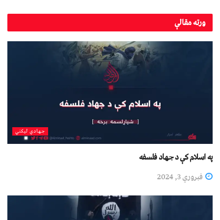
ورته
مقالې
جهادي لیکني
په اسلام کې د جهاد فلسفه
فبروري 3, 2024