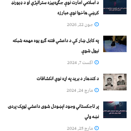
د اسلامي امارت نوې جګړه‌ییزه ستراتېژي او د ډیورنډ
کرښې هاخوا نوې مبارزه
جون 22, 2026
په کابل ښار کې د داعشي فتنه ګرو يوه مهمه شبکه
نيول شوې
اگست 7, 2024
د کندهار د برید په اړه نوي انکشافات
مارچ 24, 2024
پر تاجکستاني وجود اېښودل شوی داعشي ټوپک پردۍ
نښه ولي
مارچ 25, 2024