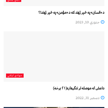
د «انسان» په څېر ژوند که د «مؤمن» په څېر ژوند!؟
جنوري 10, 2023
جهادي لیکني
داعش له موصله تر ننګرهاره(۲۱ برخه)
دسمبر 31, 2022