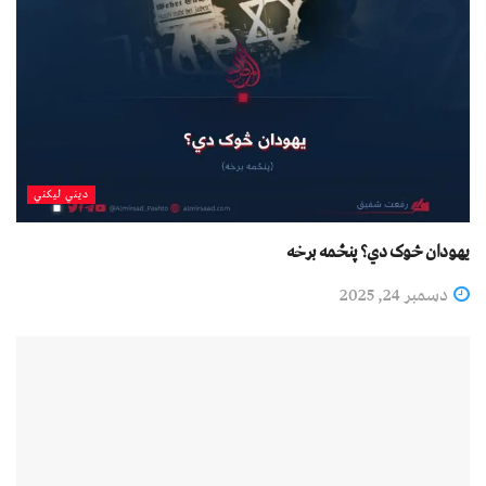
دیني لیکني
یهودان څوک دي؟ پنځمه برخه
دسمبر 24, 2025