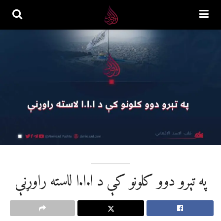
په تېرو دوو کلونو کې د ا.ا.ا لاسته راوړنې