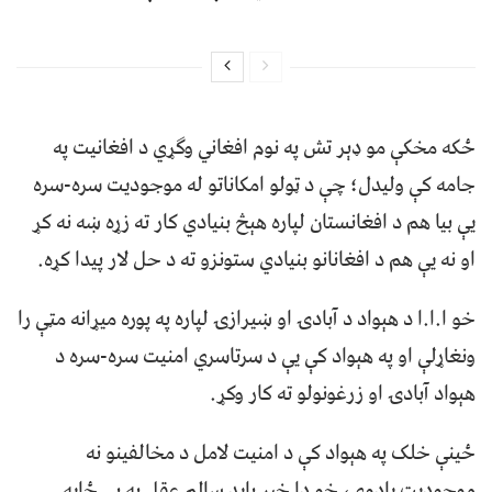
ځکه مخکې مو ډېر تش په نوم افغاني وګړي د افغانیت په
جامه کې ولیدل؛ چې د ټولو امکاناتو له موجودیت سره-سره
یې بیا هم د افغانستان لپاره هېڅ بنیادي کار ته زړه ښه نه کړ
او نه یې هم د افغانانو بنیادي ستونزو ته د حل لار پیدا کړه.
خو ا.ا.ا د هېواد د آبادۍ او ښیرازۍ لپاره په پوره میړانه مټې را
ونغاړلې او په هېواد کې یې د سرتاسري امنیت سره-سره د
هېواد آبادۍ او زرغونولو ته کار وکړ.
ځینې خلک په هېواد کې د امنیت لامل د مخالفینو نه
موجودیت یادوي، خو دا خبر باید سالم عقل په بې ځایه