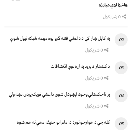
هاخوا نوې مبارزه
0 شریکول
په کابل ښار کې د داعشي فتنه ګرو يوه مهمه شبکه نيول شوې
0 شریکول
د کندهار د برید په اړه نوي انکشافات
0 شریکول
پر تاجکستاني وجود اېښودل شوی داعشي ټوپک پردۍ نښه ولي
0 شریکول
کله چې د خوارجو توره د امام ابو حنیفه مخې ته خم شوه