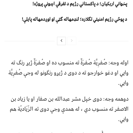
پخواني اربکیان؛ د پاکستاني رژیم د تفرقې اچونې پروژه!
د پوځي رژیم امنیتي تګلاره؛ لنډمهاله ګټې او اوږدمهاله پایلې!
اوله وجه: صُفرِيَّة صُفرَةٌ ته منسوب ده او صُفرَةٌ ژيړ رنګ ته
وايي او دغو خوارجو ته د دوی د ژيړو رنګونو له وجې صُفرِيَّة
وايي.
دوهمه وجه: دوی خپل مشر عبدالله بن صفار او يا زياد بن
الاصفر ته منسوب دي ، له همدې وجې دوی ته الزّيَاديّة هم
وايي.