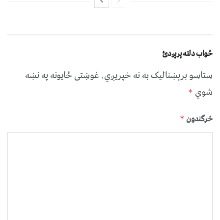
ځواب دلته پرېږدئ
ستاسو برېښناليک به نه خپريږي.
غوښتى ځایونه په نښه
شوي
*
څرگندون
*