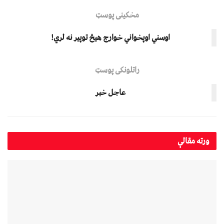
مخکینی پوسټ
اوسني اوپخواني خوارج هیڅ توپیر نه لري!
راتلونکی پوسټ
عاجل خبر
ورته
مقالې