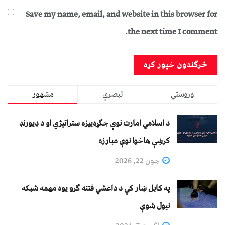
Save my name, email, and website in this browser for
the next time I comment.
وروستي
تبصرې
مشهور
د اسلامي امارت نوې جګړه‌ییزه ستراتېژي او د ډیورنډ
کرښې هاخوا نوې مبارزه
جون 22, 2026
په کابل ښار کې د داعشي فتنه ګرو يوه مهمه شبکه
نيول شوې