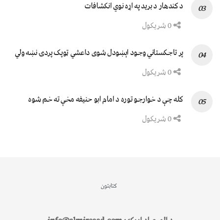
د کندهار د برید په اړه نوي انکشافات
0 شریکول
پر تاجکستاني وجود اېښودل شوی داعشي ټوپک پردۍ نښه ولي
0 شریکول
کله چې د خوارجو توره د امام ابو حنیفه مخې ته خم شوه
0 شریکول
کتابتون