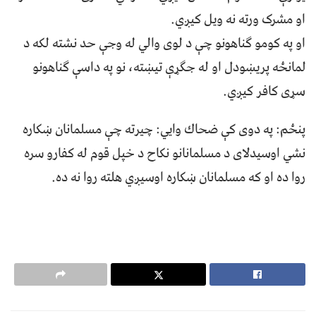
او مشرک ورته نه ويل کيږي.
او په کومو ګناهونو چې د لوی والي له وجې حد نشته لکه د
لمانځه پريښودل او له جګړې تيښته، نو په داسې ګناهونو
سړی کافر کيږي.
پنځم: په دوی کې ضحاك وايي: چيرته چې مسلمانان ښکاره
نشي اوسيدلای د مسلمانانو نکاح د خپل قوم له کفارو سره
روا ده او که مسلمانان ښکاره اوسيږي هلته روا نه ده.