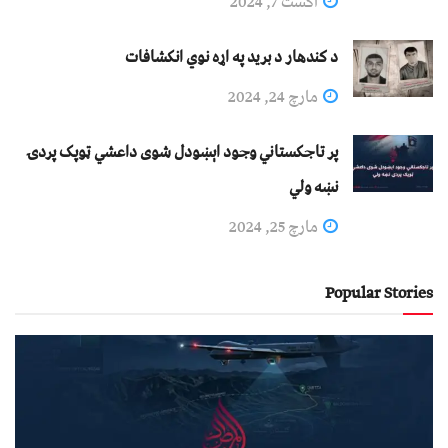
اگست 7, 2024
د کندهار د برید په اړه نوي انکشافات
مارچ 24, 2024
پر تاجکستاني وجود اېښودل شوی داعشي ټوپک پردۍ
نښه ولي
مارچ 25, 2024
Popular Stories