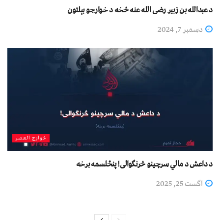
د عبدالله بن زبیر رضی الله عنه څخه د خوارجو بېلتون
دسمبر 7, 2024
خوارج العصر
د داعش د مالي سرچینو څرنګوالی! پنځلسمه برخه
اگست 25, 2025