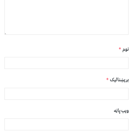
نوم
*
بریښنالیک
*
ویب پاڼه