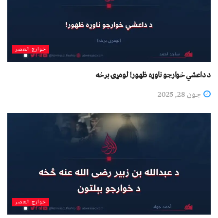
خوارج العصر
د داعشي خوارجو ناوړه ظهور! لومړۍ برخه
جون 28, 2025
خوارج العصر