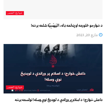
خوارج العصر
د خوارجو څلورمه او پنځمه ډله، البَيهَسِيّة شلمه برخه!
مارچ 20, 2023
خوارج العصر
داعش خوارج؛ د اسلام پر وړاندې د لوېدیځ نوې وسله! نولسمه برخه