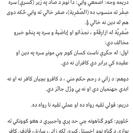
دريمه وجه: أَصمعي وايي: دا نوم د صاد په زير (کسرې) سره
صِفْر ته منسوب ده (الصِّفرِية)، صفر خالي ته وايي ځکه دوی
هم له دين نه خالي ؤ.
صُفرِيَّة له ازارِقَۀو ، نجدَاتو او إباضَيۀ و سره په پنځو خبرو
مخالف دي:
اول: له جګړې ناست کسان کوم چې مونږ سره په دين او
عقيده کې برابر دي کافران نه دي.
دوهم: د زاني د رجم حکم مني ، د کافرو بچيان کافر نه او نه
ابدي جهنميان دي او نه يې وژل جائز دي.
دريم: قولي تقيه رواه ده او عملي تقيه نا رواه ده.
څلورم: کوم ګناهونه چې حد پرې واجبيږي د هغو کوونکي ته
يوازې د ګناه نوم اخستل کيږي لکه زاني، سارق، قاذف. کافر