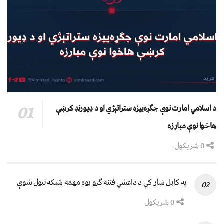
د اسلامي امارت نوې جګړه‌ییزه ستراتېژي او د ډیورنډ کرښې
هاخوا نوې مبارزه
0 شریکول
په کابل ښار کې د داعشي فتنه ګرو يوه مهمه شبکه نيول شوې
0 شریکول