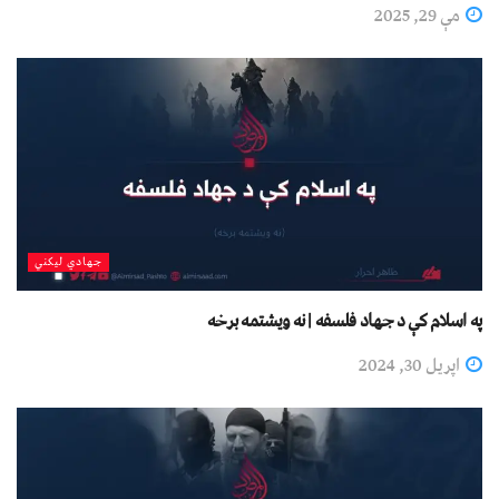
مې 29, 2025
جهادي لیکني
په اسلام کې د جهاد فلسفه | نه ويشتمه برخه
اپریل 30, 2024