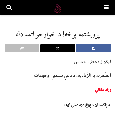
يوويشتمه برخه! د خوارجو اتمه ډله
لیکوال: مفتي حماس
الصُّفرِية يا الزّيَاديّة: د دغې تسميې وجوهات
ورته مقالې
د پاکستان د پوځ دوه مخي توب