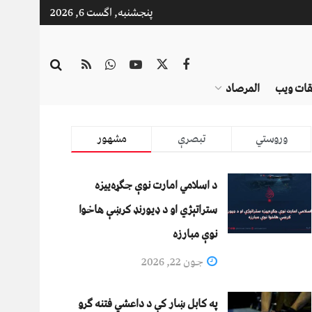
پنجشنبه, اگست 6, 2026
قات ویب
المرصاد
وروستي
تبصرې
مشهور
د اسلامي امارت نوې جګړه‌ییزه
ستراتېژي او د ډیورنډ کرښې هاخوا
نوې مبارزه
جون 22, 2026
په کابل ښار کې د داعشي فتنه ګرو