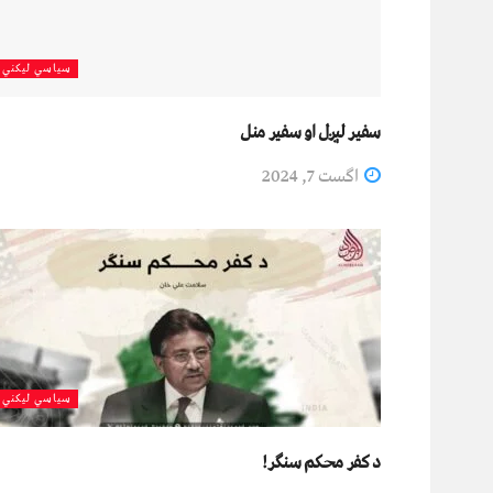
سیاسي لیکني
سفیر لېږل او سفیر منل
اگست 7, 2024
سیاسي لیکني
د کفر محکم سنګر!