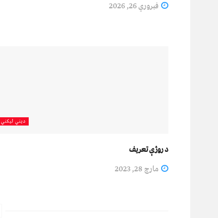
فبروري 26, 2026
دیني لیکني
‌د روژې تعریف
مارچ 28, 2023