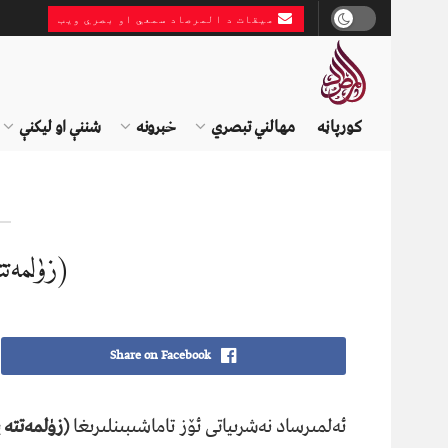
میقات د المرصاد سمعي او بصري ویب
کورپاڼه
مهالني تبصري
خبرونه
شننې او لیکنې
(زۈلمەتت
Share on Facebook
ئەلمىرساد نەشرىياتى ئۆز تاماشىبىنلىرىغا
(زۈلمەتتە 