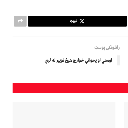
ټویټ
راتلونکی پوسټ
اوسني او پخواني خوارج هیڅ توپیر نه لري