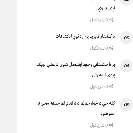
نيول شوې
0 شریکول
د کندهار د برید په اړه نوي انکشافات
0 شریکول
پر تاجکستاني وجود اېښودل شوی داعشي ټوپک
پردۍ نښه ولي
0 شریکول
کله چې د خوارجو توره د امام ابو حنیفه مخې ته
خم شوه
0 شریکول