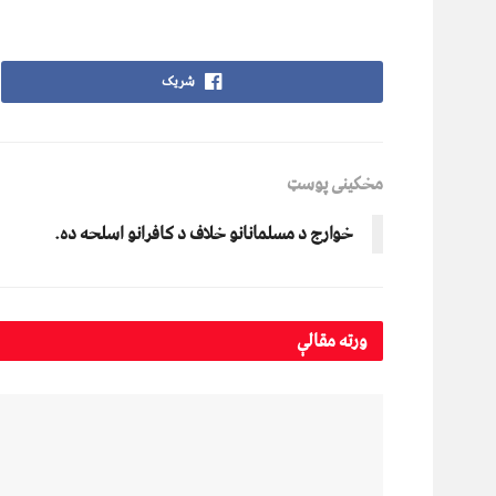
شریک
مخکینی پوسټ
خوارج د مسلمانانو خلاف د کافرانو اسلحه ده.
ورته
مقالې