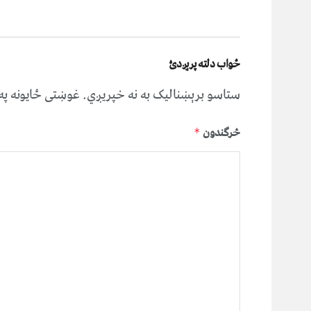
ځواب دلته پرېږدئ
ستاسو برېښناليک به نه خپريږي.
غوښتى ځایونه پ
څرگندون
*