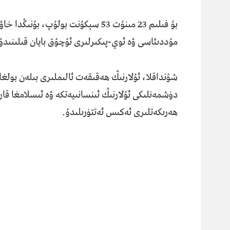
بۇ فىلىم 23 مىنۇت 53 سېكۇنت بولۇپ
مۇددىئاسى ۋە ئوي-پىكىرلىرى ئۇچۇق بايان قىلىنىدۇ
شۇنداقلا، ئۇلارنىڭ ھەقىقەت ئالىملىرى بىلەن بولغا
دۈشمەنلىكى ئۇلارنىڭ ئىنسانىيەتكە ۋە ئىسلامغا قا
ھەرىكەتلىرى ئەكىس ئەتتۈرىلىدۇ.