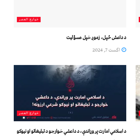
خوارج العصر
د داعش ځپل، زموږ خپل مسؤلیت
اگست 7, 2024
خوارج العصر
د اسلامي امارت پر وړاندې، د داعشي خوارجو د تبليغاتو او نیوکو