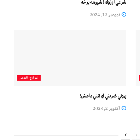
شرعي ارزونه! شپږمه برخه
نوومبر 12, 2024
خوارج العصر
پروني ضربتي او ننني داعش!
اکتوبر 2, 2023