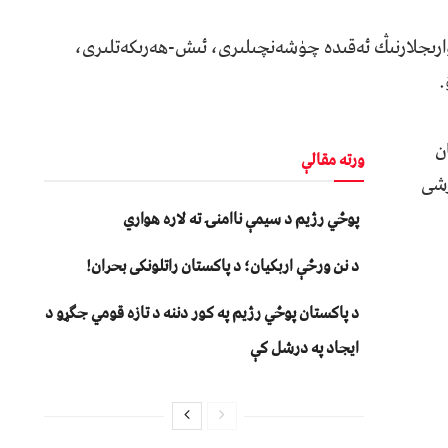
، بۇنىڭدا خاۋارىجلارنىڭ ئەقىدە چۈشەنچىلىرى، ئىش-ھەرىكەتلىرى،
.
ن
ورته مقالې
رشى
پوځي رژیم د سیمې ناامنۍ ته لاره هواري
د نن ورځې اربکیان؛ د پاکستان راتلونکی بحران!
د پاکستان پوځي رژیم په کور دننه د تازه قومي جګړو د
ایجاد په درشل کې