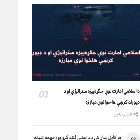
د اسلامي امارت نوې جګړه‌ییزه ستراتېژي او د
ډیورنډ کرښې هاخوا نوې مبارزه
0 شریکول
په کابل ښار کې د داعشي فتنه ګرو يوه مهمه شبکه