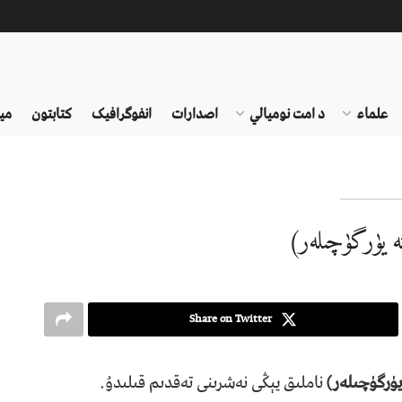
علماء
د امت نومیالي
اصدارات
انفوګرافیک
کتابتون
می
ە يۈرگۈچىلەر)
Share on Twitter
يۈرگۈچىلەر)
ناملىق يېڭى نەشرىنى تەقدىم قىلىدۇ.