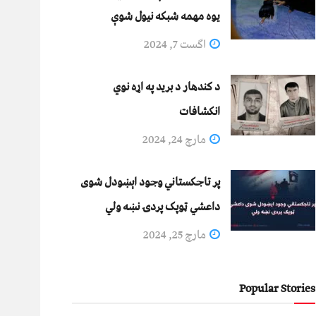
يوه مهمه شبکه نيول شوې
اگست 7, 2024
د کندهار د برید په اړه نوي
انکشافات
مارچ 24, 2024
پر تاجکستاني وجود اېښودل شوی
داعشي ټوپک پردۍ نښه ولي
مارچ 25, 2024
Popular Stories