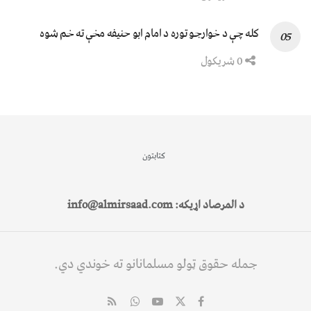
کله چې د خوارجو توره د امام ابو حنیفه مخې ته خم شوه
0 شریکول
کتابتون
د المرصاد اړیکه: info@almirsaad.com
جمله حقوق ټولو مسلمانانو ته خوندي دي.