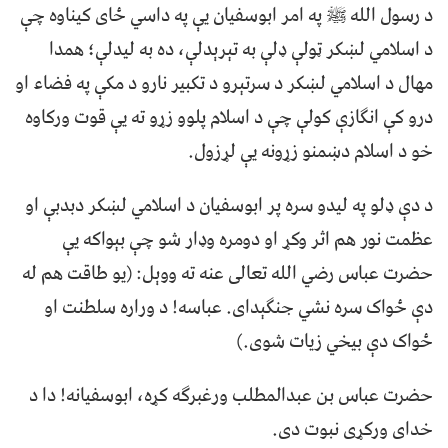
د رسول الله ﷺ په امر ابوسفيان يې په داسي ځاى کيناوه چې
د اسلامي لښکر ټولې ډلې به تېرېدلې، ده به ليدلې؛ همدا
مهال د اسلامي لښکر د سرتېرو د تکبير نارو د مکې په فضاء او
درو کې انګازې کولې چې د اسلام پلوو زړو ته يې قوت ورکاوه
خو د اسلام دښمنو زړونه يې لړزول.
د دې ډلو په ليدو سره پر ابوسفيان د اسلامي لښکر دبدبې او
عظمت نور هم اثر وکړ او دومره وډار شو چې بېواکه يې
حضرت عباس رضي الله تعالى عنه ته ووېل: (يو طاقت هم له
دې ځواک سره نشي جنګېداى. عباسه! د وراره سلطنت او
ځواک دې بيخي زيات شوى.)
حضرت عباس بن عبدالمطلب ورغبرګه کړه، ابوسفيانه! دا د
خداى ورکړى نبوت دى.