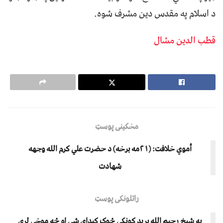
د اسلام په مقدس دين مشرف شوه.
قطب الدین مشال
مخکینی پوسټ
أموي خلافت: (۲۱مه برخه) د حضرت علي کرم الله وجهه
شهادت
راتلونکی پوسټ
په شيخ رحيم الله بريد کونکې څوک کيدای شي او څه موخې لري