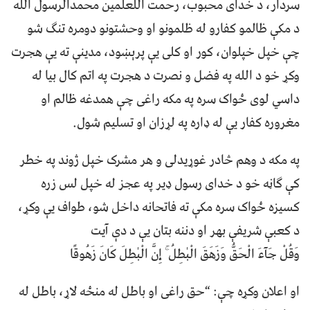
سردار، د خداى محبوب، رحمت اللعلمين محمدالرسول الله
د مکې ظالمو کفارو له ظلمونو او وحشتونو دومره تنګ شو
چې خپل خپلوان، کور او کلى يې پرېښود، مدينې ته يې هجرت
وکړ خو د الله په فضل و نصرت د هجرت په اتم کال بيا له
داسي لوى ځواک سره په مکه راغى چې همدغه ظالم او
مغروره کفار يې له ډاره په لړزان او تسليم شول.
په مکه د وهم څادر غوړيدلى و هر مشرک خپل ژوند په خطر
کې ګاڼه خو د خداى رسول ډير په عجز له خپل لس زره
کسيزه ځواک سره مکې ته فاتحانه داخل شو، طواف يې وکړ،
د کعبې شريفې بهر او دننه بتان يې د دې آيت
وَقُلْ جَآءَ الْحَقُّ وَزَهَقَ الْبٰطِلُ ۚ إِنَّ الْبٰطِلَ كَانَ زَهُوقًا
او اعلان وکړه چې: “حق راغى او باطل له منځه لاړ، باطل له