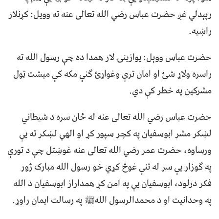
رپېدلي غږ حضرت عباس رضي الله تعالى عنه ته وويل: کړنلار
راښيه.
حضرت عباس ووېل: يوازينۍ لار همدا ده چې رسول الله ته
راسره ولاړ شئ او امان ترې وغواړئ ګنې مکه کې ميشت ټول
مشرکين په خطر کې دي.
حضرت عباس رضي الله تعالى عنه له ځان سره د شيطاني
لښکر مشر ابوسفيان په کچر سپور کړ او الهي لښکر ته يې
ورساوه، حضرت عمر رضي الله تعالى عنه غوښتل چې د تورې
په ګوزار يې سر له تنې غوڅ کړي خو رسول الله مبارک ژور
فکر درلود، ابوسفيان يې په امن کړ همداراز ابوسفيان د الله
په وحدانيت او د محمدالرسول اللهﷺ په رسالت ايمان راوړ.