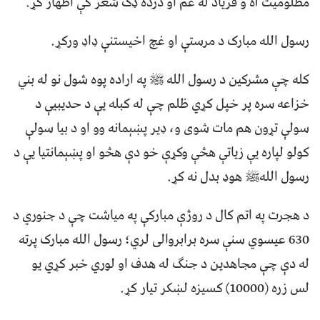
مظلوميت آه و فرياد له غم او درده ډک شعر کې اظهار کړ.
رسول الله مبارک د مرستې او غچ اخيستنې ډاډ ورکړ.
کله چې مشرکين د رسول الله ﷺ په اراده پوه شول نو له بني
خزاعه سره پر خپل کړي ظلم چې له کبله يې د حديبيې د
سولې تړون هم مات شوى و، ډير پښېمانه وو او د بيا سولې
کولو لپاره يې زياتې هڅې وکړې خو دې هڅو او پښېمانتيا يې د
رسول اللهﷺ هوډ بدل نه کړ.
د هجرت په اتم کال د روژې مبارکې په مياشت چې د جنوري د
630 عيسوي سنې سره برابروالى لري؛ رسول الله مبارک پرته
له دې چې مجاهدين د جنګ له هدف او لوري خبر کړي يو
لس زره (10000) کسيزه لښکر تيار کړ.