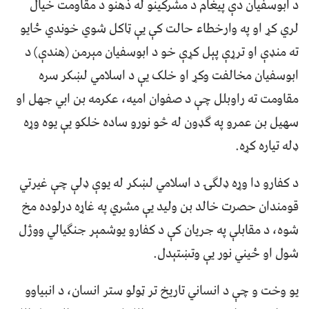
د ابوسفيان دې پيغام د مشرکينو له ذهنو د مقاومت خيال
لري کړ او په وارخطاء حالت کې يې ټاکل شوي خوندي ځايو
ته منډې او ترړې پېل کړې خو د ابوسفيان مېرمن (هندې) د
ابوسفيان مخالفت وکړ او خلک يې د اسلامي لښکر سره
مقاومت ته راوبلل چې د صفوان اميه، عکرمه بن ابي جهل او
سهيل بن عمرو په ګډون له څو نورو ساده خلکو يې يوه وړه
ډله تياره کړه.
د کفارو دا وړه ډلګۍ د اسلامي لښکر له يوې ډلې چې غيرتي
قومندان حصرت خالد بن وليد يې مشري په غاړه درلوده مخ
شوه، د مقابلې په جريان کې د کفارو يوشمېر جنګيالي ووژل
شول او ځيني نور يې وتښتېدل.
يو وخت و چې د انساني تاريخ تر ټولو ستر انسان، د انبياوو