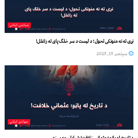
سیاسي لیکني
نړۍ ته نه منونکی تحول؛ د لیست د سر خلګ پای ته راغلل!
سپتمبر 15, 2025
جهادي لیکني