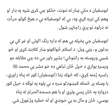
ابوسفيان د مکې ښار ته ننوت، خلکو چې کرۍ شپه په ډار او
وهم کې تېره کړې وه، بې له ابوسفيانه يې د هيڅ کولو جرأت
نه درلود نو پرې راچاپېر شول.
ابوسفيان چې پخپله يې هم له ډاره رنګ الوتى او غږ کې يې
بدلون و، ويې ويل: د اسلام ځواکونو ښار کلابند کړى او څو
شيبې وروسته به راننوځي؛ بشپړ باور مې ده چې مقابله مو
ورسره يوازي د خپل ځان تباهي ده خو مشر يې محمد ﷺ
راسره ژمنه کړې، که څوک زما (ابوسفيان) کور ته پناه راوړي،
يا وسله پر ځمکه کيښودلو سره د بې پلوه په توګه د خپل کور
دروازه په ځان پسي وتړي او يا هم مسجدالحرام ته پناه
يوسي، ځان و مال به يې خوندي او له خطره وژغورل شي.