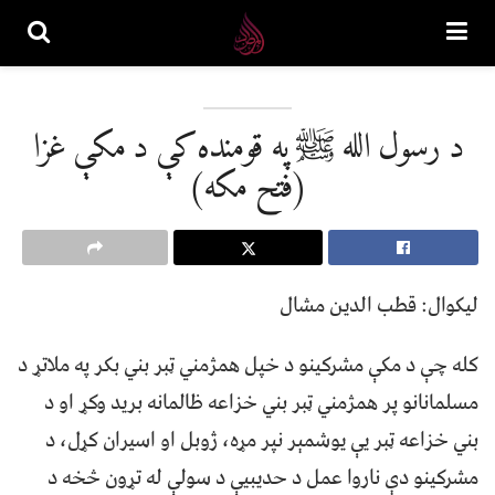
د رسول الله ﷺ په قومنده کې د مکې غزا
(فتح مکه)
ليکوال: قطب الدين مشال
کله چې د مکې مشرکينو د خپل همژمني ټبر بني بکر په ملاتړ د
مسلمانانو پر همژمني ټبر بني خزاعه ظالمانه بريد وکړ او د
بني خزاعه ټبر يې يوشمېر نپر مړه، ژوبل او اسيران کړل، د
مشرکينو دې ناروا عمل د حديبيې د سولې له تړون څخه د