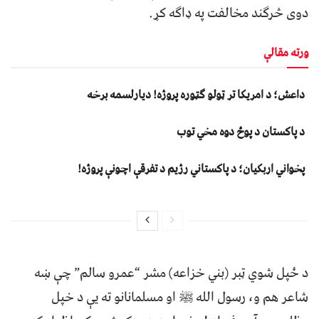
دوى څرګند مخالفت په ډاګه کړ.
ورته مقالې
داعش؛ د امریکا تر ټولو ګټوره پروژه! دیارلسمه برخه
د پاکستان د پوځ دوه مخي توب
پخواني اربکیان؛ د پاکستاني رژیم د تفرقې اچونې پروژه!
د ځپل شوي ټبر (بني خزاعه) مشر “عمرو سالم” چې ښه
شاعر هم و، رسول الله ﷺ او مسلمانانو ته يې د خپل