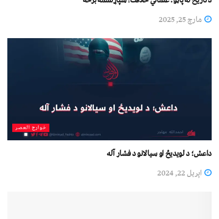
د تاریخ له پاڼو؛ عثماني خلافت! شپاړلسمه برخه
مارچ 25, 2025
خوارج العصر
داعش؛ د لویدیځ او سیالانو د فشار آله
اپریل 22, 2024