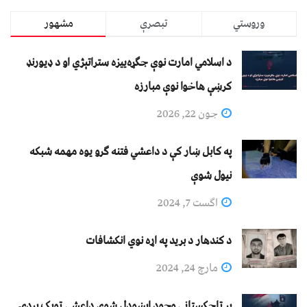
وروستي
تبصرې
مشهور
د اسلامي امارت نوې جګړه‌ییزه ستراتېژي او د ډیورنډ
کرښې هاخوا نوې مبارزه
جون 22, 2026
په کابل ښار کې د داعشي فتنه ګرو يوه مهمه شبکه
نيول شوې
اگست 7, 2024
د کندهار د برید په اړه نوي انکشافات
مارچ 24, 2024
پر تاجکستاني وجود اېښودل شوی داعشي ټوپک پردۍ