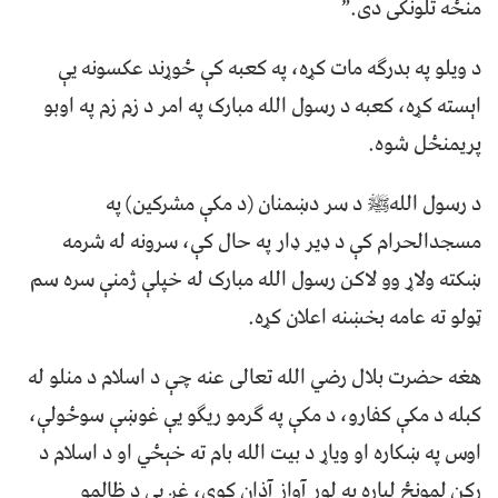
منځه تلونكى دى.”
د ويلو په بدرګه مات کړه، په کعبه کې ځوړند عکسونه يې
اېسته کړه، کعبه د رسول الله مبارک په امر د زم زم په اوبو
پريمنځل شوه.
د رسول اللهﷺ د سر دښمنان (د مکې مشرکين) په
مسجدالحرام کې د ډير ډار په حال کې، سرونه له شرمه
ښکته ولاړ وو لاکن رسول الله مبارک له خپلې ژمنې سره سم
ټولو ته عامه بخښنه اعلان کړه.
هغه حضرت بلال رضي الله تعالى عنه چې د اسلام د منلو له
کبله د مکې کفارو، د مکې په ګرمو ريګو يې غوښې سوځولې،
اوس په ښکاره او وياړ د بيت الله بام ته خېځي او د اسلام د
رکن لمونځ لپاره په لوړ آواز آذان کوي، غږ يې د ظالمو