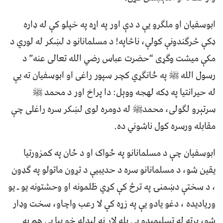
ابوسفيان او ملګرو يې د دې اور په اړه په خپلو کې له ډاره
ډکې څرګندونې کولې، ناڅاپه! د مسلمانانو د لښکر له لوري د
مکې ميشت وګړى “حضرت عباس رضي الله تعالى عنه” د
رسول الله ﷺ په ځانګړي کچر سپور راغى او ابوسفيان ته يې
له حيرانتيا په ډکه لهجه ووېل: دا پراخ اور د محمد ﷺ
سرتېرو لګولى، محمدﷺ له دومره لوى لښکر سره راغلى چې
مقابله ورسره کول ناشوني ده.
ابوسفيان چې د مسلمانانو په ځواک او د ځان په کمزورتيا
يقين شو، د مسلمانانو سره د حديبيې د تړون ماتولو په ګډون
، د سختې دښمنۍ په ترڅ کې کړي ظلمونه او وحشتونه يو ـ يو
ورياديده ، دغو يادو يې په زړه کې لا رعب واچاو، سخت وډار
شو، پرته له تسليمېدو يې بله لار نه ليدله خو بيا يې هم په