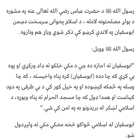
رسول الله ﷺ د حضرت عباس رضي الله تعالى عنه په مشوره
د يولړ مصلحتونه لامله ، د اسلام پخوانى سرسخت دښمن
ابوسفيان په لاندې کرښو کې ذکر شوي وياړ هم ونازوه.
رسول الله ﷺ وويل:
“ابوسفيان ته اجازه ده چې د مکې خلکو ته ډاډ ورکړي او پوه
يې کړي که چا دده (ابوسفيان) کره پناه واخيسته ، که چا
وسله په ځمکه کېښوده او په خپل کور کې د بې طرفۍ په دود
کيناست او همدا ډول که چا مسجد الحرام ته پناه ويوړه، د
اسلامي لښکر له بريدونو به په امن کې شي.”
ابوسفيان له اسلامي ځواکو څخه مخکي مکې ته ولېږدول
شو.