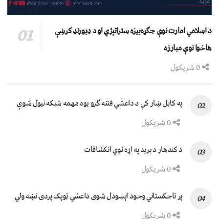
د اسلامي امارت نوې جګړه‌ییزه ستراتېژي او د ډیورنډ کرښې
هاخوا نوې مبارزه
0 شریکول
په کابل ښار کې د داعشي فتنه ګرو يوه مهمه شبکه نيول شوې
0 شریکول
د کندهار د برید په اړه نوي انکشافات
0 شریکول
پر تاجکستاني وجود اېښودل شوی داعشي ټوپک پردۍ نښه ولي
0 شریکول