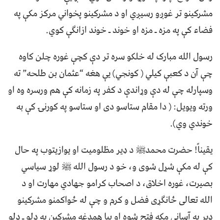
مشرکينو تر غوږو رسيږي او د مشرکينو پخواني مرکز مکې په
فضاء کې په مزه ـ مزه او خوند ـ خوند ازانګې کوي.
رسول الله مبارک له خلکو سره تر دې کچې غوره چلن کاوه
چې آن د کعبې کيلي ( کونجي) يې هغه “عثمان بن طلحه” ته
وسپارله چې له دې وړاندې د کفر په زمانه کې هم ورسره وه او
ورته ويويل: ( دا مقام ستاسو دى او ستاسو په کورنۍ کې به
خوندي وي).
يقيناً! حضرت محمدﷺ د ډير مظلوميت او يوازيتوب په حال
کې له مکې شړل شوى و، خو د رسول الله ﷺ لوړ سياسي
بصيرت، غوره اخلاق، د اصحاب کرامو جهادي مهارت او د
الله تعالى ځانګړى فضل و کرم و چې له ځواکمنو مشرکينو
ډير په آساني مکه فتح شوه او بيا همدغه مشرکين په ډلو ـ ډلو