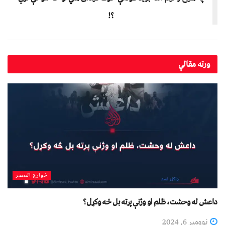
؟!
ورته
مقالې
خوارج العصر
داعش له وحشت، ظلم او وژنې پرته بل څه وکړل؟
نوومبر 6, 2024