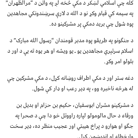
کله چې اسلامي لښکر د مکې څخه لږ په واټن د “مرالظهران”
په سيمه کې قيام وکړ نو د الله د لارې سرښندونکي مجاهدين
پوه شول چې بريد دمکې پر مشرکينو ده.
د جنګونو په طريقو پوه مدبر قومندان “رسول الله مبارک” د
اسلام سرتېري مجاهدين يو ـ يو ويشه او هر يوه ته يې د اور د
بلولو امر وکړ.
دغه ستر اور د مکې اطراف روښانه کړل، د مکې مشرکين چې
له هرڅه ناخبره وو، په ډير رعب او ډار کې شول.
د مشرکينو مشران ابوسفيان، حکيم بن حزام او بديل بن
ورقاء د حال مالومولو لپاره راووتل خو دا چې د صحرا په
جګو او هوارو د پراخ هيبتي اور عجيب منظر ده، ډير سخت
وارخطاء او اندېښمن کړل.