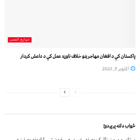
خوارج العصر
پاکستان کې د افغان مهاجرينو خلاف ناوړه عمل کې د داعش کردار
اکتوبر 5, 2023
ځواب دلته پرېږدئ
ستاسو برېښناليک به نه خپريږي.
غوښتى ځایونه په نښه