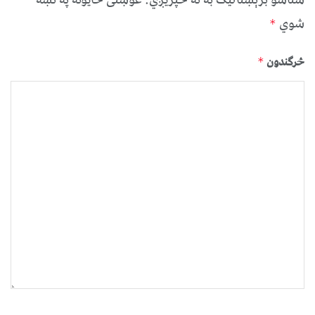
شوي
*
څرگندون
*