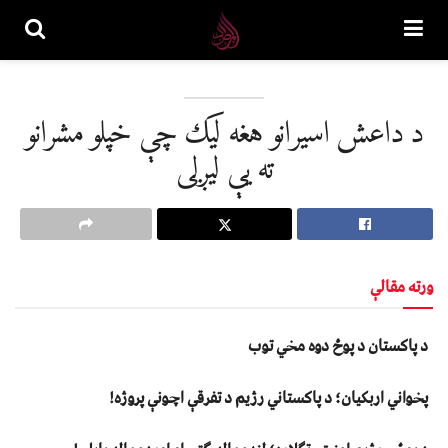
د داعش اسیرانو هغه لیک چې خپلو مشرانو
ته یې لیږلی
ورته مقالې
د پاکستان د پوځ دوه مخي توب
پخواني اربکیان؛ د پاکستاني رژیم د تفرقې اچونې پروژه!