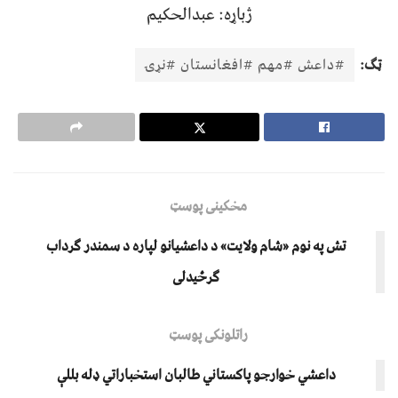
ژباړه: عبدالحکیم
ټګ:
#داعش #مهم #افغانستان #نړۍ
مخکینی پوسټ
تش په نوم «شام ولایت» د داعشیانو لپاره د سمندر ګرداب
ګرځیدلی
راتلونکی پوسټ
داعشي خوارجو پاکستاني طالبان استخباراتي ډله بللې