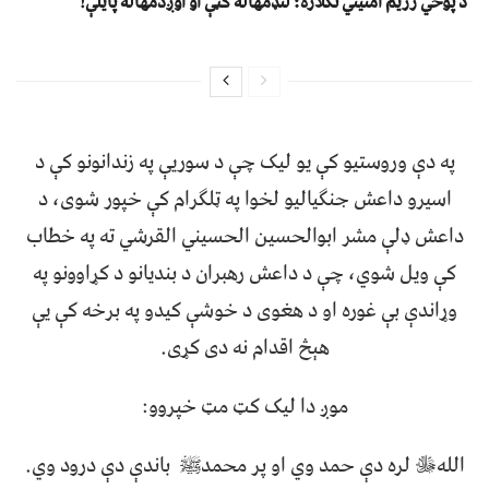
د پوځي رژیم امنیتي تګلاره؛ لنډمهاله ګټې او اوږدمهاله پایلې!
په دې وروستیو کې یو لیک چې د سوریې په زندانونو کې د
اسيرو داعش جنګیالیو لخوا په ټلګرام کې خپور شوی، د
داعش ډلې مشر ابوالحسین الحسیني القرشي ته په خطاب
کې ویل شوي، چې د داعش رهبران د بندیانو د کړاوونو په
وړاندې بې غوره او د هغوی د خوشې کیدو په برخه کې یې
هېڅ اقدام نه دی کړی.
موږ دا لیک کټ مټ خپروو:
اللهﷻ لره دې حمد وي او پر محمدﷺ باندې دې درود وي.