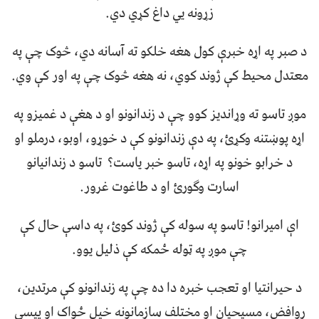
زړونه يي داغ کړي دي.
د صبر په اړه خبرې کول هغه خلکو ته آسانه دي، څوک چې په
معتدل محیط کې ژوند کوي، نه هغه څوک چې په اور کې وي.
موږ تاسو ته وړاندیز کوو چې د زندانونو او د هغې د غميزو په
اړه پوښتنه وکړئ، په دې زندانونو کې د خوړو، اوبو، درملو او
د خرابو خونو په اړه، تاسو خبر یاست؟ تاسو د زندانیانو
اسارت وګورئ او د طاغوت غرور.
اې اميرانو! تاسو په سوله کې ژوند کوئ، په داسې حال کې
چې موږ په ټوله ځمکه کې ذلیل یوو.
د حیرانتیا او تعجب خبره دا ده چې په زندانونو کې مرتدين،
روافض، مسیحیان او مختلف سازمانونه خپل ځواک او پیسې