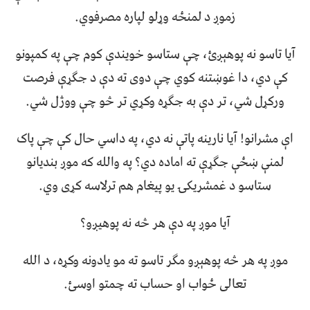
زموږ د لمنځه وړلو لپاره مصرفوي.
آیا تاسو نه پوهېږئ، چې ستاسو خویندې کوم چې په کمپونو
کې دي، دا غوښتنه کوي چې دوی ته دې د جګړې فرصت
ورکړل شي، تر دې به جګړه وکړي تر څو چې ووژل شي.
اې مشرانو! آیا نارینه پاتې نه دي، په داسي حال کې چې پاک
لمنې ښځې جګړې ته اماده دي؟ په والله که موږ بندیانو
ستاسو د غمشريکۍ یو پیغام هم ترلاسه کړی وي.
آیا موږ په دې هر څه نه پوهیږو؟
موږ په هر څه پوهېږو مګر تاسو ته مو یادونه وکړه، د الله
تعالی ځواب او حساب ته چمتو اوسئ.