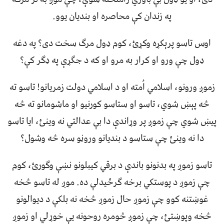
په زندان کې محاصره او بندیان یوو.
اوس تاسو پرېکړه وکړئ، کوم ډول مرګ سخت دی؟ په دغه
ډول چې ورو او کرار به مرو او که د جګړې په ډګر کې؟
زموږ ورونو، اسلامي اُمته او د اسلامي دولت زمریانو! تاسو ته
څه پېښ شوي، تاسو او ستاسو کورنيو او ماشومانو ته څه
پیښ شوي چې زموږ پر وړاندې دا بې عدالتي نه وينئ، ايا تاسو
دا نه وينئ چې ستاسو د بندیانو وروڼو سره څه وشول؟
تاسو زموږ په بدنونو باندې د برقي کیبلونو نښې وګورئ، کوم
چې زموږ د پوستکي برخه ګرځيدلې ده. موږ له تاسو څخه
غوښتنه کوو چې زموږ حال زموږ څخه نه بلکې د دیوالونو
څخه وپوښتئ، چې زموږ څومره روحونه یې خوړلي او زموږ