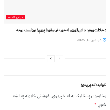
خوارج العصر
د خلافت وهم؛ د امپراتورۍ له خوبه تر سقوط پورې! یوولسمه برخه
دسمبر 18, 2025
ځواب دلته پرېږدئ
ستاسو برېښناليک به نه خپريږي.
غوښتى ځایونه په نښه
شوي
*