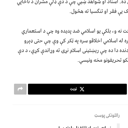
ده. اسناد او شواهد ښيي چې د دې ډلې مشران د ناڅاپي
یې فقر او تنګسیا ته هڅول.
 نه و، بلکې یو اسلامي ضد پدیده وه چې د استعماري
ره له اسلامي اخلاقو سره په ټکر کې وې چې حتی ډېرو
 دنده دا ده چې ریښتینی اسلام نړۍ ته وړاندې کړي، د دې
نکو تحریفونو مخه ونیسي.
ټویټ
راتلونکی پوسټ