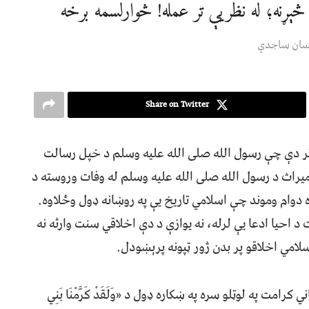
ړنه؛ له نظریې تر عمله! څوارلسمه برخه
ان ساجدي
Share on Twitter
 تر دې چې رسول الله صلی الله علیه وسلم د خپل رسالت
میراث د رسول الله صلی الله علیه وسلم له وفات وروسته د
 دوام وموند چې اسلامي تاریخ یې په روښانه ډول وځلاوه.
احیا ادعا یې لرله، نه یوازې د دې اخلاقي سنت وارثه نه
لامي اخلاقو پر بدن ژور ټپونه پرېښودل.
مت په لوټلو سره په ښکاره ډول د «وَلَقَدْ کَرَّمْنَا بَنِي