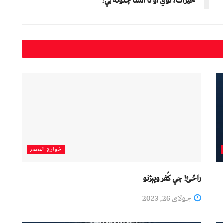
خیرات، نوي او نا اشنا چلونه یې!
خوارج العصر
راځئ! چې کُفر وپېژنو
جولای 26, 2023