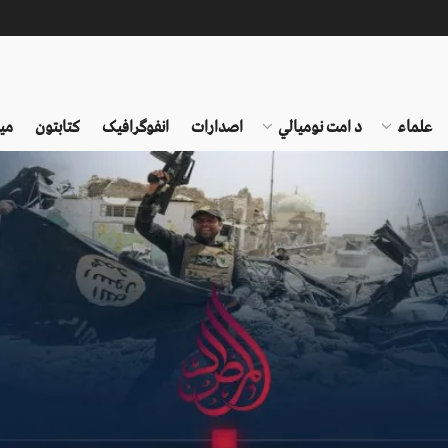
علماء
د امت نومیالي
اصدارات
انفوګرافیک
کتابتون
می