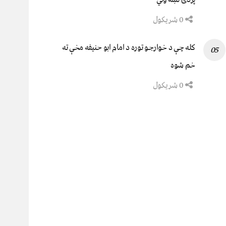
0 شریکول
کله چې د خوارجو توره د امام ابو حنیفه مخې ته
خم شوه
0 شریکول