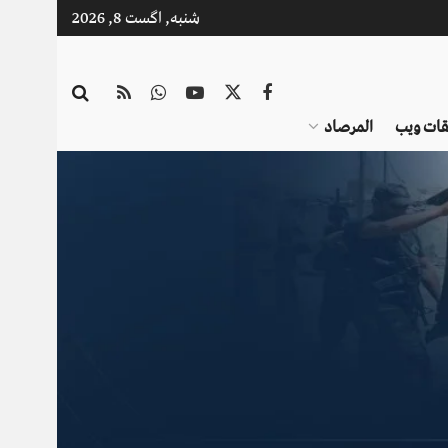
شنبه, اگست 8, 2026
قات ویب
المرصاد