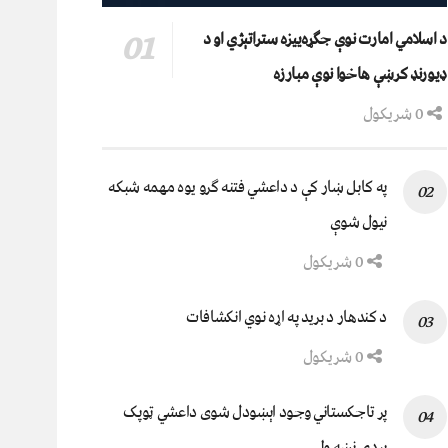
د اسلامي امارت نوې جګړه‌ییزه ستراتېژي او د
ډیورنډ کرښې هاخوا نوې مبارزه
0 شریکول
په کابل ښار کې د داعشي فتنه ګرو يوه مهمه شبکه
نيول شوې
0 شریکول
د کندهار د برید په اړه نوي انکشافات
0 شریکول
پر تاجکستاني وجود اېښودل شوی داعشي ټوپک
پردۍ نښه ولي