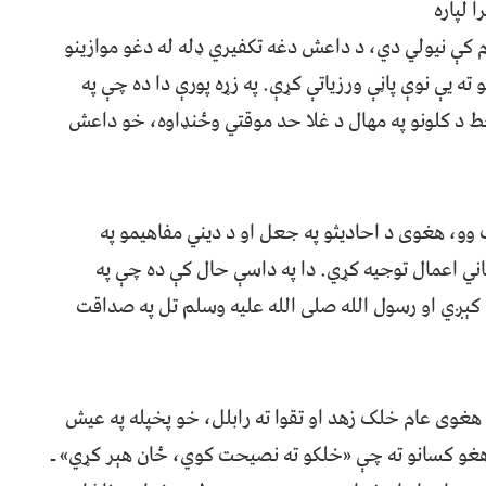
 لپاره
 کې نیولي دي، د داعش دغه تکفیري ډله له دغو موازینو
ته یې نوې پاڼې ورزیاتې کړې. په زړه پورې دا ده چې په
د کلونو په مهال د غلا حد موقتي وځنډاوه، خو داعش
 وو، هغوی د احادیثو په جعل او د دیني مفاهیمو په
ني اعمال توجیه کړي. دا په داسې حال کې ده چې په
کېږي او رسول الله صلی الله علیه وسلم تل په صداقت
 هغوی عام خلک زهد او تقوا ته رابلل، خو پخپله په عیش
غو کسانو ته چې «خلکو ته نصیحت کوي، ځان هېر کړي» ـ