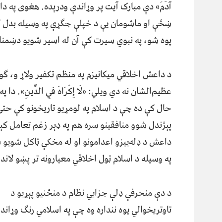
آدَمَ» دې مبارک آیت پر وړاندې ودرېده. هغوی په 
ښځې او ماشومان یې د خپلې جګړې په وسیله بدل 
پوه شو، په نبوي سیرت کې آن له اسیر شویو دښمنان
د داعش اخلاقي میکانیزم په منظم تکفیر ولاړ و، ګوی
عظیم‌الشان نه دي ویلي: «لَا إِکْرَاهَ فِي الدِّینِ». دا 
حال کې ده چې د اسلام په لومړیو تاریخونو کې حتی
پېژندل شوو منافقینو سره هم په ډېر زغم تعامل کې
داعش د ډله‌ییزو اعدامونو او له مخکې ټاکل شویو 
په وسیله د اسلام ټول اخلاقي معیارونه تر پښو لاند
د دې منحرفې ډلې جزایي نظام د منځنیو پېړیو د
تاوتریخوالي یوه ننداره وه چې په اسلامي رنګ وړان