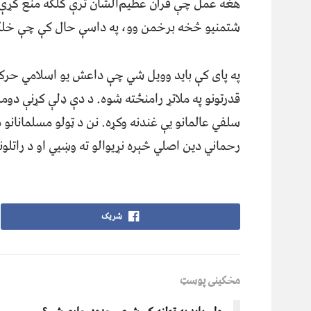
هغه عمل چې قرآن عظیم‌الشان ترې کلکه منع کړې 
شتمنیو څخه برخمن وو، په داسې حال کې چې خلک 
په پای کې باید وویل شي چې داعش یو اسلامي حرکت
قدرتونو په ملاتړ رامنځته شوه. د دې ډلې کړنې دوم
سلفي عالمانو یې غندنه وکړه. نن د ټولو مسلمانانو
رحماني دین اصلي څېره نړيوالو ته وښيي او د راتلو
شریک
مخکینی پوسټ