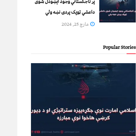
پر تاجکستاني وجود اېښودل شوی
داعشي ټوپک پردۍ نښه ولي
مارچ 25, 2024
Popular Stories