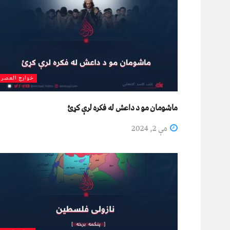
خوارج العصر
ماشومان مو د داعش له فکره لرې کړﺉ
مې 2, 2024