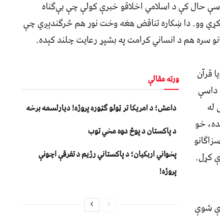
داسې حال کې د اسلامي اخلاقو خبرې کولې چې بې‌ګناه
کړي وو. دا ښکاره تناقض هغه وخت نور هم څرګندېږي چې
و سره هم د انساني کرامت په بشپړ رعایت چلند کېده.
ا قرآن
ورته مقالې
په داسې
 له
داعش؛ د امریکا تر ټولو ګټوره پروژه! دیارلسمه برخه
ده، خو
د پاکستان د پوځ دوه مخي توب
سزاګانو
پخواني اربکیان؛ د پاکستاني رژیم د تفرقې اچونې
ې کړل.
پروژه!
دې شوې