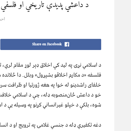
د داعشي پدیدې تاریخي او فلسفي څې
احس
Share on Facebook
د اسلامي نړۍ په لید کې اخلاق ډېر لوړ مقام لري،
فلسفه «د مکارم اخلاقو بشپړول» وبلل. دا ځلانده 
خلفای راشدینو له خوا په هغه ژورتیا او ظرافت سره
خو د داعش ځان‌منصوبه ډله، چې د اسلامي خلافت د 
شوه، بلکې د خپلو غیرانساني کړنو په وسیله یې د اس
دغه تکفیري ډله د جنسي غلامۍ په ترویج او د انساني کرا