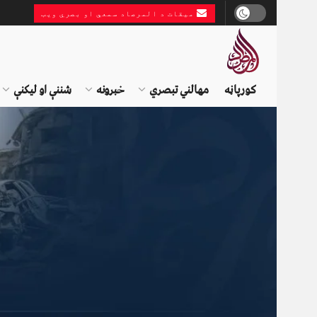
میقات د المرصاد سمعي او بصري ویب
کورپاڼه
مهالني تبصري
خبرونه
شننې او لیکنې