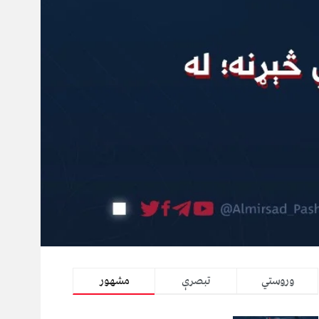
وروستي
تبصرې
مشهور