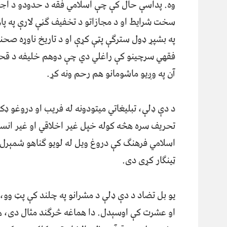
وه. پداسې حال کې چې اسلامي فقه د حدودو د اجرا
سخت شرایط او د مجازاتو د تخفیف ګڼې لارې په پام
په بشپړ ډول سترګې پټې کړې او د تاریخ ناوړه صحنو 
فقهي سرچینو کې راغلي دي چې دوهم خلیفه د قحط 
آن په وږیو ماشومانو هم رحم ونه کړ.
د دې ډلې، تبلیغاتي میتودونه له فریب او دروغو ډک
تحریف سره هڅه کوله خپل غیر اخلاقي او غیر انسا
اسلامي فرهنګ کې دروغ ویل له لویو ګناهو شمېرل 
ټینګار کړی دی.
یو بل تضاد د دې ډلې د مشرانو په چلند کې پټ وو،
او عشرت کې اوسېدل. دا هماغه څرګند مثال دی، ه