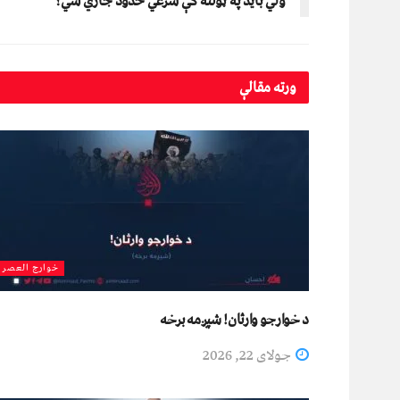
ولي بايد په ټولنه کې شرعي حدود جاري شي؟
ورته
مقالې
خوارج العصر
د خوارجو وارثان! شپږمه برخه
جولای 22, 2026