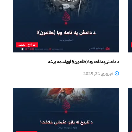
خوارج العصر
د داعش په نامه وبا (طاعون)! اوولسمه برخه
فبروري 22, 2025