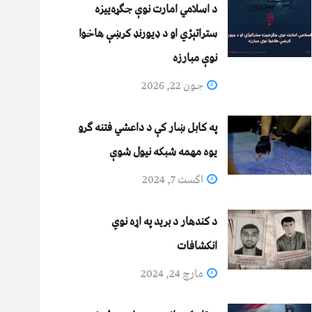
د اسلامي امارت نوې جګړه‌ییزه
ستراتېژي او د ډیورنډ کرښې هاخوا
نوې مبارزه
جون 22, 2026
په کابل ښار کې د داعشي فتنه ګرو
يوه مهمه شبکه نيول شوې
اگست 7, 2024
د کندهار د برید په اړه نوي
انکشافات
مارچ 24, 2024