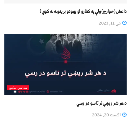
داعش (خوارج) ولې په کفارو او یهودو بريدونه نه کوي؟
مې 11, 2023
سیاسي لیکني
د هر شر ریښې تر تاسو در رسي
اگست 20, 2024