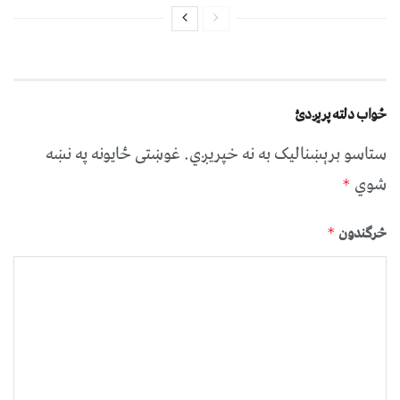
ځواب دلته پرېږدئ
ستاسو برېښناليک به نه خپريږي.
غوښتى ځایونه په نښه
شوي
*
څرگندون
*