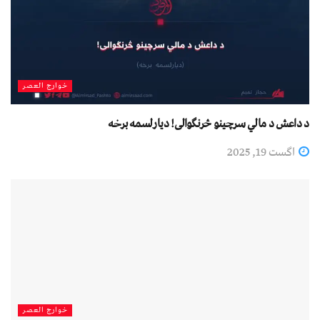
خوارج العصر
د داعش د مالي سرچینو څرنګوالی! دیارلسمه برخه
اگست 19, 2025
خوارج العصر