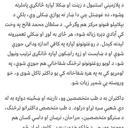
د پلازمېنې استنبول د زینت او ښکلا لپاره ځانګړې پاملرنه
وشوه، ده غوښتل چې دا ښار نه یوازې ښکلی وي، بلکې د
بېلابېلو فنونو مرکز هم وګرځي. د سلطان محمد فاتح په وخت
کې آبادي ډېره زیاته شوه، هر ځای به لوړ او ښکلي تعمیرونه
لېدنه کېدل. د روغتونونو لپاره په کافي اندازه ودانۍ جوړې
شوې او د ښایست او زړه راښکون لپاره ځانګړی ترتیب ونیول
شو، د لويو روغتونونو ترڅنګ شفاخانې هم جوړې شوې، په
لومړیو کې به په هره شفاخانه کې یو ډاکټر ټاکل شوی و، خو
وروسته یې شمېر زیات شو.
ډاکټران به د طب متخصصین وو، نارینه او ښځینه دواړه به له
دې شعبې سره تړاو درلود. د طب متخصص ډاکټرانو ترڅنګ،
د سترګو متخصصین، جراحان، نرسان او داسې کسان هم
موجود وو، چې د خلکو خدمت به یې کاوه، او ان څو