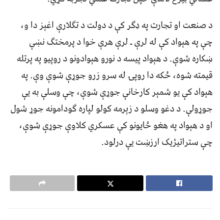
د صنعت او تجارت په ډګر کې د دولت د تګلارې اغېز دا و،
چې په هېواد کې له لرې ـ لرې هرې خوا د پرمختګ نښې
ښکاره شوې. د هېواد پیسه د نورو هېوادونو د روپیو په پرتله
قیمته شوه، ځکه دا روپۍ له سرو زرو جوړې شوې وې. په
هېواد کې یو شمېر کارخانې جوړې شوې، چې وسلې به یې
جوړولې. د دغو وسلو د زېرمه کولو لپاره ګودامونه جوړ شول
او د هېواد په هغو ځایونو کې عسکري کلاوې جوړې شوې،
چې ستراتیژیک ارزښت یې درلود.