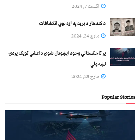
اگست 7, 2024
د کندهار د برید په اړه نوي انکشافات
مارچ 24, 2024
پر تاجکستاني وجود اېښودل شوی داعشي ټوپک پردۍ
نښه ولي
مارچ 25, 2024
Popular Stories