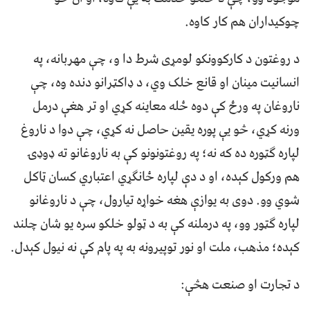
چوکیداران هم کار کاوه.
د روغتون د کارکوونکو لومړی شرط دا و، چې مهربانه، په
انسانیت مینان او قانع خلک وي، د ډاکټرانو دنده وه، چې
ناروغان په ورځ کې دوه ځله معاینه کړي او تر هغې درمل
ورنه کړي، څو یې پوره یقین حاصل نه کړي، چې دوا د ناروغ
لپاره ګټوره ده که نه؛ په روغتونونو کې به ناروغانو ته ډوډۍ
هم ورکول کېده، او د دې لپاره ځانګړي اعتباري کسان ټاکل
شوي وو. دوی به یوازې هغه خواړه تیارول، چې د ناروغانو
لپاره ګټور وو، په درملنه کې به د ټولو خلکو سره یو شان چلند
کېده؛ مذهب، ملت او نور توپیرونه به په پام کې نه نیول کېدل.
د تجارت او صنعت هڅې: