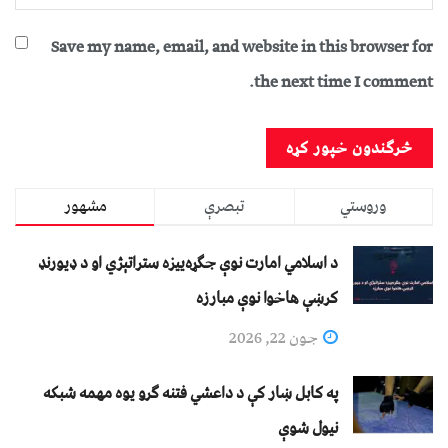
Save my name, email, and website in this browser for
the next time I comment.
وروستي
تبصرې
مشهور
د اسلامي امارت نوې جګړه‌ییزه ستراتېژي او د ډیورنډ
کرښې هاخوا نوې مبارزه
جون 22, 2026
په کابل ښار کې د داعشي فتنه ګرو يوه مهمه شبکه
نيول شوې