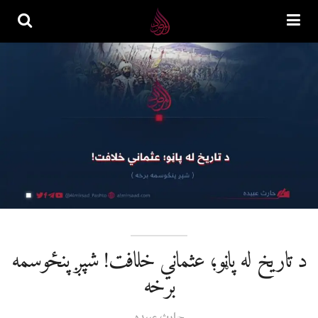
د تاریخ له پاڼو؛ عثماني خلافت! شپږ پنځوسمه
برخه
حارث عبیده