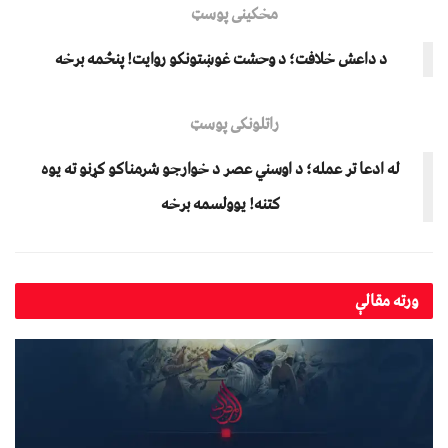
مخکینی پوسټ
د داعش خلافت؛ د وحشت غوښتونکو روایت! پنځمه برخه
راتلونکی پوسټ
له ادعا تر عمله؛ د اوسني عصر د خوارجو شرمناکو کړنو ته یوه
کتنه! یوولسمه برخه
ورته
مقالې