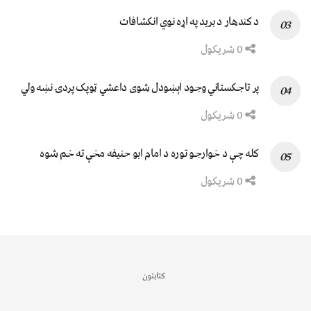
د کندهار د برید په اړه نوي انکشافات
0 شریکول
پر تاجکستاني وجود اېښودل شوی داعشي ټوپک پردۍ نښه ولي
0 شریکول
کله چې د خوارجو توره د امام ابو حنیفه مخې ته خم شوه
0 شریکول
کتابتون