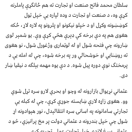
سلطان محمد فاتح صنعت او تجارت ته هم ځانګړې پاملرنه
کړې وه، د صنعت او تجارت د وده لپاره یې خپل ټول
کوښښونه وکړل او د خپلو نیکونو او پلرونو په لاره لاړ، ځکه
هغوی هم په دې برخه کې ډېرې هڅې کړې وې. یو شمېر لوی
ښارونه چې فتحه شول او له لوټمارۍ وژغورل شول، نو هغوی
ته روښنايي او خوشحالي ور په برخه شوه، چې له امله یې د
پرمختګ نوې دوره پیل شوه. د دې یوه مهمه بېلګه د نیقیا ښار
دی.
عثماني نړیوال بازارونه له وچو او بحري لارو سره تړل شوي
وو. هغوی زاړه لارې ښایسته جوړې کړې، چې له کبله یې
تجارتي سامانونه په اسانۍ سره انتقالېدل، نور هېوادونه اړ
شول چې خپل بندرونه د عثماني دولت پر مخ پرانیزي، څو د
عثماني بیرغ لاندې خپل تجارت عملي تجربه کړي.