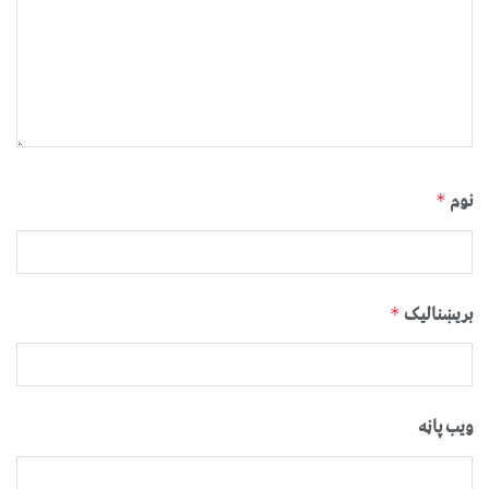
نوم
*
بریښنالیک
*
ویب پاڼه