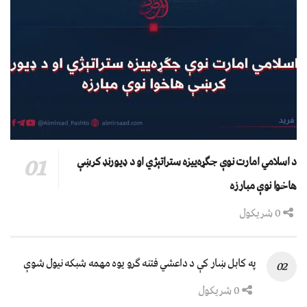
د اسلامي امارت نوې جګړه‌ییزه ستراتېژي او د ډیورنډ کرښې
هاخوا نوې مبارزه
0 شریکول
په کابل ښار کې د داعشي فتنه ګرو يوه مهمه شبکه نيول شوې
0 شریکول