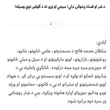
د شر او فساد پخوانۍ ډلې؛ سیمې او نړۍ ته د ګواښ نوې وسیله!
آبادي:
سلطان محمد فاتح د مسجدونو، علمي ځایونو، ماڼیو،
روغتونونو، بازارونو، لویو مارکیټونو او د سیل و مبلې ځایونو
له جوړېدو سره ډېره مینه درلوده. ځانګړې پاملرنه یې د
ښارونو ځمکو ته وکړه او د اوبو سیستم یې برابر کړ. د هېواد
لويو شخصیتونو او مشرانو ته یې د کانونو، حمامونو او ورته
نورو ودانیو جوړولو لپاره هڅونه ورکړه، چې د ښار روښنايي
ور سره دوه برابره شوه.