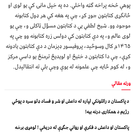
پوهې څخه پراخه ګټه واخلي. ده په خپل ماڼۍ کې یو لوی او
ځانګړی کتابتون جوړ کړ، چې په هغه کې هر ډول کتابونه
موجود وو. شیخ لطفي یې د کتابتون مسؤل ټاکلی و، چې یو
لوی عالم و، په دې کتابتون کې دولس زره کتابونه وو چې په
۱۴۶۵م کال وسوځېد، پروفیسور ډېزمان د دې کتابتون یادونه
کړې، چې دا کتابتون د ختیځ او لویدیځ ترمنځ یو داسې مرکز
و، له کوم ځایه چې علمونه له یوې وچې بلې ته انتقالېدل.
ورته مقالې
د پاکستان د راتلونکي لپاره له داعش او شر و فساد ډلو سره د پوځي
رژیم د همکارۍ درنه بیه!
پاکستان او داعش د فکري او رواني جګړې له دریڅې ! لومړۍ برخه