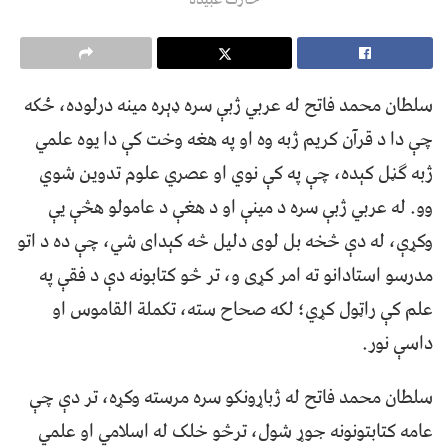
سلطان محمد فاتح له عربي ژبې سره ډېره مینه درلوده، ځکه
چې دا د قرآن کریم ژبه وه او په هغه وخت کې دا یوه علمي
ژبه ګڼل کېده، چې په کې نوي او عصري علوم تدوین شوي
وو. له عربي ژبې سره د مینې او د هغې د عامولو هڅې یې
وکړې، له دې څخه بل لوی دلیل څه کېدای شي، چې ده د اتو
مدرسو استادانو ته امر کړی و، تر څو کتابونه دې د فقې په
علم کې راټول کړي؛ لکه صحاح سته، تکملة القاموس او
داسې نور.
سلطان محمد فاتح له ژباړونکو سره مرسته وکړه، تر دې چې
عامه کتابتونونه جوړ شول، ترڅو خلک له اسلامي او علمي