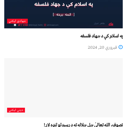
جهادي لیکني
په اسلام کې د جهاد فلسفه
فبروري 20, 2024
دیني لیکني
تصوف، الله تعالیٰ جل جلاله ته د رسېدلو لنډه لار!