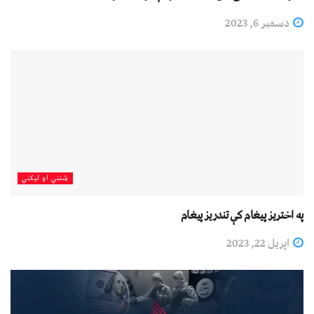
دسمبر 6, 2023
شنني او لیکني
په اختریز پیغام کې تندریز پیغام
اپریل 22, 2023