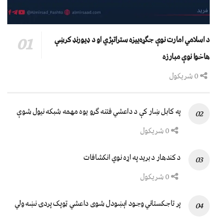
د اسلامي امارت نوې جګړه‌ییزه ستراتېژي او د ډیورنډ کرښې
هاخوا نوې مبارزه
0 شریکول
په کابل ښار کې د داعشي فتنه ګرو يوه مهمه شبکه نيول شوې
0 شریکول
د کندهار د برید په اړه نوي انکشافات
0 شریکول
پر تاجکستاني وجود اېښودل شوی داعشي ټوپک پردۍ نښه ولي