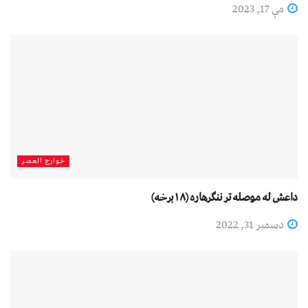
مې 17, 2023
خوارج العصر
داعش له موصله تر ننګرهاره (۱۸برخه)
دسمبر 31, 2022