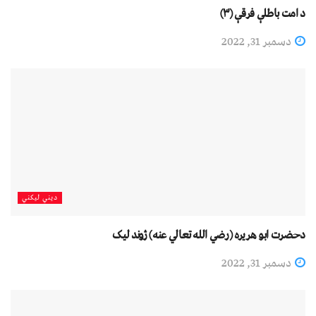
د امت باطلې فرقې (۳)
دسمبر 31, 2022
دیني لیکني
دحضرت ابو هريره (رضي الله تعالي عنه) ژوند لیک
دسمبر 31, 2022