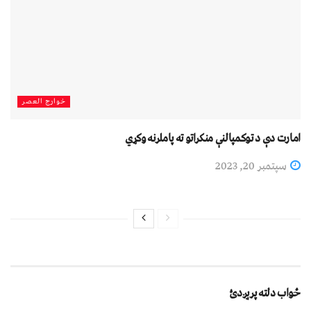
خوارج العصر
امارت دې د توکمپالنې منکراتو ته پاملرنه وکړي
سپتمبر 20, 2023
ځواب دلته پرېږدئ