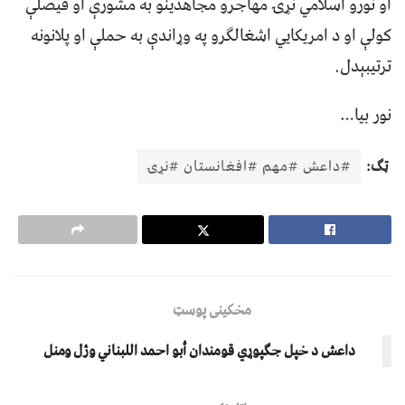
او نورو اسلامي نړۍ مهاجرو مجاهدینو به مشورې او فیصلې
کولې او د امریکایي اشغالګرو په وړاندې به حملې او پلانونه
ترتیبېدل.
نور بیا…
ټګ:
#داعش #مهم #افغانستان #نړۍ
مخکینی پوسټ
داعش د خپل جګپوړي قومندان أبو احمد اللبناني وژل ومنل