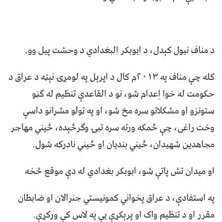
د مناف نیول کېدل، د ابوبکر البغدادي د وحشت پیل وو.
کله چې مناف په ٢٠١٣م کال د اپرېل په لومړۍ نېټه د عراق د
حکومت له خوا اِعدام شو، نو د القاعدې تنظیم له ګڼو
ستونزو او مشکلاتو سره مخ شو، او په ټولو مشرانو داسې
وخت راغی، چې ځمکه ورته سره تبۍ وګرځېده، ځیني مهاجر
مجاهدین شهیدان، ځیني بندیان او ځیني نادرکه شول.
او میدان تش پاتې شو، ابوبکر بغدادي له دې موقع څخه
په استفادې، د عراق پخواني کمونیستي جنرالان او ضابطان
مقرر او د تنظیم واک او پرېکړې یې په لاس کې ورکړې.