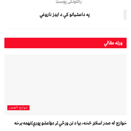
راتلونکی پوسټ
په داعشیانو کې د ایډز ناروغي
ورته
مقالې
خوارج العصر
خوارج له صدر اسلام څخه، بیا د نن ورځې تر دواعشو پورې/نهمه برخه