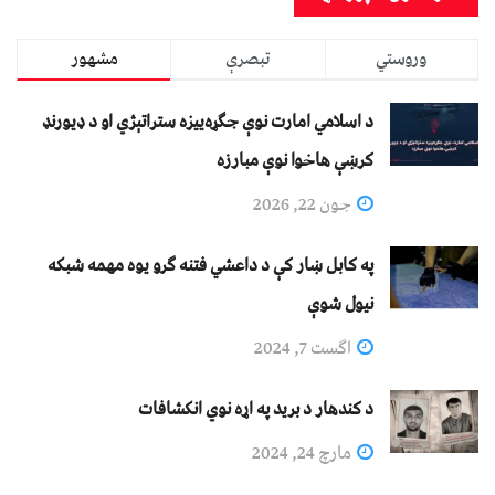
وروستي
تبصرې
مشهور
د اسلامي امارت نوې جګړه‌ییزه ستراتېژي او د ډیورنډ
کرښې هاخوا نوې مبارزه
جون 22, 2026
په کابل ښار کې د داعشي فتنه ګرو يوه مهمه شبکه
نيول شوې
اگست 7, 2024
د کندهار د برید په اړه نوي انکشافات
مارچ 24, 2024