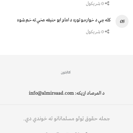
0 شریکول
کله چې د خوارجو توره د امام ابو حنیفه مخې ته خم شوه
0 شریکول
کتابتون
د المرصاد اړیکه: info@almirsaad.com
جمله حقوق ټولو مسلمانانو ته خوندي دي.