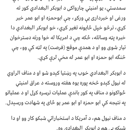
سمدستي، یو امنیتي چارواکی د ابوبکر البغدادي کور ته
ورغی او خبرداری یې ورکړ، چې ابوحمزه او ابو عمر خبر
کړي، ترڅو خپل ځایونه تغیر کړي، خو ابوبکر البغدادي دا
خبره پټه وساتله، ځکه چې د امریکا له خوا ورته دسترخوان
تیار شوی وو او د همدې موقع (فرصت) په لټه کې وو، چې
څنګه ابو حمزه او ابو عمر له مخې لرې کړي.
د ابوبکر البغدادي خوب په رښتیا کېدو شو او د مناف الراوي
له نیول کېدو څخه پوره یوه هفته وروسته د عراق امنیتي
ځواکونو د مناف په کور باندې عملیات ترسره کړل او د عملیاتو
په نتیجه کې ابو حمزه او ابو عمر یو ځای په شهادت ورسېدل.
د مناف نیول هم، د آمریکا د استخباراتي شبکو کار وو او دا
شبکه یې هم د ابوبکر البغدادي وه.