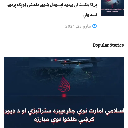
پر تاجکستاني وجود اېښودل شوی داعشي ټوپک پردۍ
نښه ولي
مارچ 25, 2024
Popular Stories