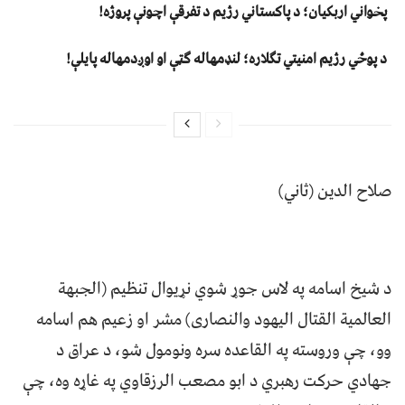
پخواني اربکیان؛ د پاکستاني رژیم د تفرقې اچونې پروژه!
د پوځي رژیم امنیتي تګلاره؛ لنډمهاله ګټې او اوږدمهاله پایلې!
صلاح الدین (ثاني)
د شیخ اسامه په لاس جوړ شوي نړیوال تنظیم (الجبهة
العالمیة القتال الیهود والنصاری) مشر او زعیم هم اسامه
وو، چې وروسته په القاعده سره ونومول شو، د عراق د
جهادي حرکت رهبري د ابو مصعب الرزقاوي په غاړه وه، چې