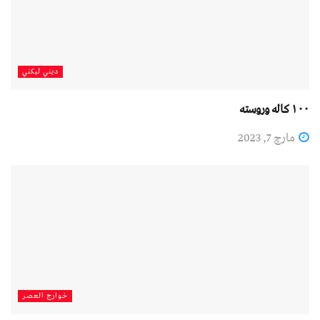
دیني لیکني
۱۰۰ کاله وروسته
مارچ 7, 2023
خوارج العصر