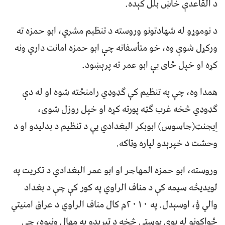
د القاعدې خاښ بلل کېده.
د نوموړو له شهادتونو وروسته د تنظیم مشري، ابو حمزه ته
ورکړل شوې وه، خو متأسفانه چې ابو حمزه امانت داري ونه
کړه او خپل ځای یې ابو عمر ته پرېښود.
همدا وه، چې په تنظیم کې ګډوډي رامنځته شوه او له دې
ګډوډي څخه غرب ګټه پورته کړه او خپل روزل شوی،
اِیجنټ(جاسوس) ابوبکر البغدادي يې د تنظیم د بدلیدو او د
وحشت د خپرېدو لپاره وټاکه.
وروسته، ابو حمزه المهاجر او ابو عمر البغدادي د تکریت په
لویدیځه سیمه کې د مناف الراوي په کور کې چې د بغداد
والي ؤ، اوسېدل. په ٢٠١٠م کال مناف الراوي د عراق امنیتي
ځواکونو له یوې پوستې څخه د تیرېدو په مهال ونیوه، چې