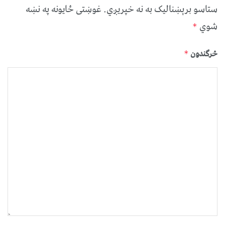
ستاسو برېښناليک به نه خپريږي.
غوښتى ځایونه په نښه
شوي
*
څرگندون
*