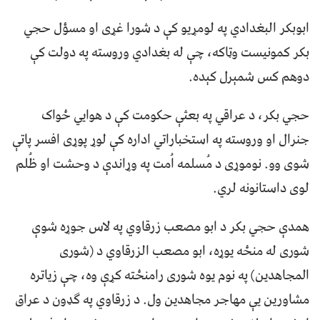
ابوبکر البغدادي په لومړیو کې د شورا غړی او مسؤل حجي
بکر کمونیست وټاکه، چې له بغدادي وروسته په دولت کې
دوهم کس شمېرل کېده.
حجي بکر، د عراقي په بعثې حکومت کې د هوایي ځواک
جنرال او وروسته په استخباراتي اداره کې لوړ پوړی افسر پاتې
شوی وو. نوموړی د مُسلمه اُمت په وړاندې د وحشت او ظُلم
لوی داستانونه لري.
همدې حجي بکر د ابو مصعب زرقاوي په لاس جوړه شوې
شوری له منځه یوړه، ابو مصعب الزرقاوي د (شوری
المجاهدین) په نوم یوه شوری رامنځته کړې وه، چې زیاتره
مشاورین یې مهاجر مجاهدین ول. د زرقاوي په ګډون د عراق