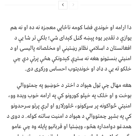
دا ارامه او خوندي فضا کومه ناڅاپي معجزه نه ده او نه هم
یوازې د تقدیر یوه پېښه ګڼل کېدای شي؛ بلکې تر شا یې د
افغانستان د اسلامي نظام رښتینې او مخلصانه پالیسۍ او د
امنیتي بنسټونو هغه نه ستړې کېدونکې هڅې پرتې دي چې
خلکو ته یې د ډاډ او خوندیتوب احساس ورکړی دی.
هغه مهال چې ټول هېواد د اختر د خوښیو په چمتووالي
بوخت و او خلک په خپلو کورونو کې په ارامه خوب ویده وو،
امنیتي ځواکونه پر سړکونو، څلورلارو او لرې پرتو سرحدونو
کې په بشپړ چمتووالي د هېواد د امنیت ساتنه کوله. د دوی د
همدغو دوامداره هڅو، ویښتیا او قربانیو پایله وه چې عامو