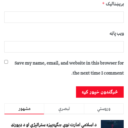
بریښنالیک
*
ویب پاڼه
Save my name, email, and website in this browser for
the next time I comment.
وروستي
تبصرې
مشهور
د اسلامي امارت نوې جګړه‌ییزه ستراتېژي او د ډیورنډ