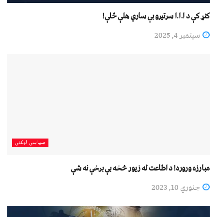
کنړ کې د ا.ا.ا سرتیرو بې ساري هلې ځلې!
سپتمبر 4, 2025
سیاسي لیکني
مبارزه وروره! د اطاعت له زیور څخه بې برخې نه شې
جنوري 10, 2023