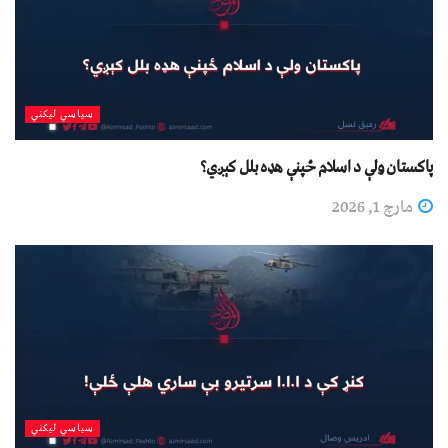
سیاسي لیکني
پاکستان ولې د اسلام ځپنې هډه بلل کېږي؟
مارچ 1, 2026
سیاسي لیکني