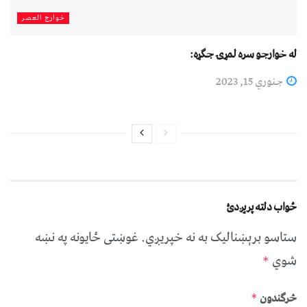
خوارج العصر
له خوارجو سره لمړۍ جګړه:
جنوري 15, 2023
ځواب دلته پرېږدئ
ستاسو برېښناليک به نه خپريږي.
غوښتى ځایونه په نښه
شوي
*
څرگندون
*