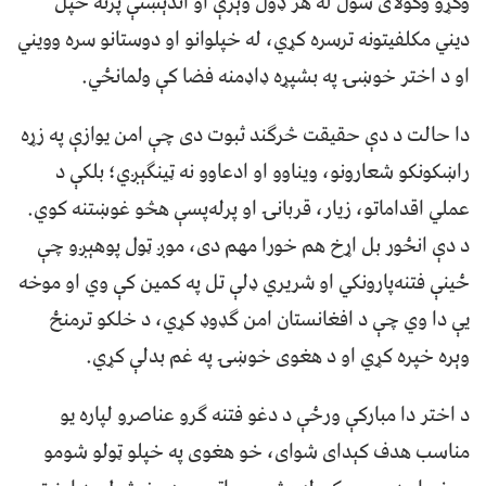
وګړو وکولای شول له هر ډول وېرې او اندېښنې پرته خپل
دیني مکلفیتونه ترسره کړي، له خپلوانو او دوستانو سره وویني
او د اختر خوښۍ په بشپړه ډاډمنه فضا کې ولمانځي.
دا حالت د دې حقیقت څرګند ثبوت دی چې امن یوازې په زړه
راښکونکو شعارونو، ویناوو او ادعاوو نه ټینګېږي؛ بلکې د
عملي اقداماتو، زیار، قربانۍ او پرله‌پسې هڅو غوښتنه کوي.
د دې انځور بل اړخ هم خورا مهم دی، موږ ټول پوهېږو چې
ځینې فتنه‌پارونکي او شریري ډلې تل په کمین کې وي او موخه
یې دا وي چې د افغانستان امن ګډوډ کړي، د خلکو ترمنځ
وېره خپره کړي او د هغوی خوښۍ په غم بدلې کړي.
د اختر دا مبارکې ورځې د دغو فتنه ګرو عناصرو لپاره یو
مناسب هدف کېدای شوای، خو هغوی په خپلو ټولو شومو