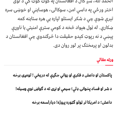
الحمد لله، سږ کال د افغانستان په ګوټ ګوټ کې د لوی
اختر ورځې په داسې امن، سوکالۍ، هوساینې او خوښۍ سره
تېرې شوې چې د شکر ایستلو لپاره یې هره ستاینه کمه
ښکاري. له ټول هېواد څخه د کومې سترې امنیتي یا ناوړې
پېښې د نه رپوټ کېدو حقیقت دا څرګندوي چې افغانستان د
بدلون او پرمختګ پر لور روان دی.
ورته مقالې
پاکستان او داعش د فکري او رواني جګړې له دریڅې ! لومړۍ برخه
د شر او فساد پخوانۍ ډلې؛ سیمې او نړۍ ته د ګواښ نوې وسیله!
داعش؛ د امریکا تر ټولو ګټوره پروژه! دیارلسمه برخه