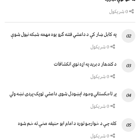
0 شریکول
په کابل ښار کې د داعشي فتنه ګرو يوه مهمه شبکه نيول شوې
0 شریکول
د کندهار د برید په اړه نوي انکشافات
0 شریکول
پر تاجکستاني وجود اېښودل شوی داعشي ټوپک پردۍ نښه ولي
0 شریکول
کله چې د خوارجو توره د امام ابو حنیفه مخې ته خم شوه
0 شریکول