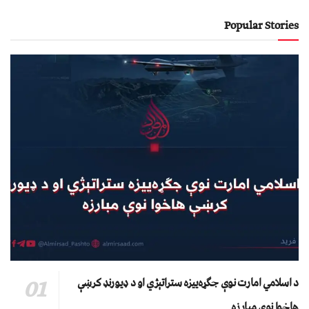
Popular Stories
د اسلامي امارت نوې جګړه‌ییزه ستراتېژي او د ډیورنډ کرښې
هاخوا نوې مبارزه