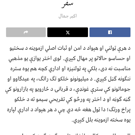
سفر
اکبر جمال
د هرې ټولنې او هېواد د امن او ثبات اصلي ازموینه د سختیو
او حساسو حالاتو پر مهال کېږي. لوی اختر یوازې یو مذهبي
مناسبت نه دی، بلکې په ټولنیزه او اداري کچه هم یوه ستره
ننګونه ګڼل کېږي. د میلیونونو خلکو تګ راتګ، په عیدګاوو او
جوماتونو کې سترې غونډې، د قربانۍ د څارویو په بازارونو کې
ګڼه ګوڼه او د اختر په ورځو کې تفریحي سیمو ته د خلکو
پراخ ورتګ؛ دا ټول هغه څه دي چې د هر هېواد د ادارې لپاره
یوه سخته ازموینه بلل کېږي.