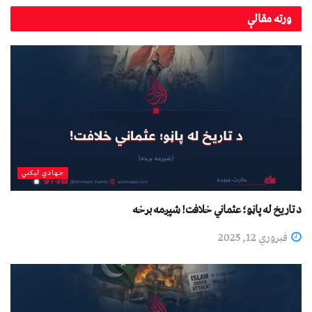
ورته
مقالې
جهادي لیکني
د تاریخ له پاڼو؛ عثماني خلافت! شپږمه برخه
فبروري 12, 2025