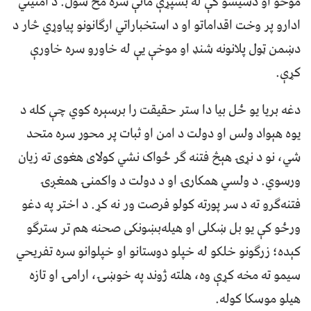
موخو او دسيسو کې له بشپړې ماتې سره مخ شول. د امنیتي
ادارو پر وخت اقداماتو او د استخباراتي ارګانونو پیاوړي څار د
دښمن ټول پلانونه شنډ او موخې یې له خاورو سره خاورې
کړې.
دغه بریا یو ځل بیا دا ستر حقیقت را برسېره کوي چې کله د
یوه هېواد ولس او دولت د امن او ثبات پر محور سره متحد
شي، نو د نړۍ هېڅ فتنه ګر ځواک نشي کولای هغوی ته زیان
ورسوي. د ولسي همکارۍ او د دولت د واکمنۍ همغږۍ
فتنه‌ګرو ته د سر پورته کولو فرصت ور نه کړ. د اختر په دغو
ورځو کې یو بل ښکلی او هیله‌بښونکی صحنه هم تر سترګو
کېده؛ زرګونو خلکو له خپلو دوستانو او خپلوانو سره تفریحي
سیمو ته مخه کړې وه، هلته ژوند په خوښۍ، ارامۍ او تازه
هیلو موسکا کوله.