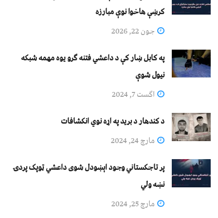
کرښې هاخوا نوې مبارزه
جون 22, 2026
په کابل ښار کې د داعشي فتنه ګرو يوه مهمه شبکه
نيول شوې
اگست 7, 2024
د کندهار د برید په اړه نوي انکشافات
مارچ 24, 2024
پر تاجکستاني وجود اېښودل شوی داعشي ټوپک پردۍ
نښه ولي
مارچ 25, 2024