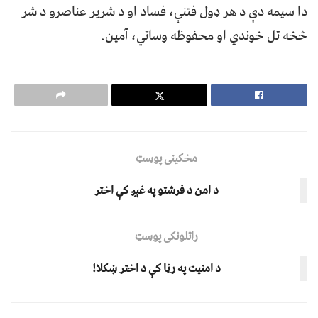
دا سیمه دې د هر ډول فتنې، فساد او د شریر عناصرو د شر
څخه تل خوندي او محفوظه وساتي، آمین.
مخکینی پوسټ
د امن د فرشتو په غېږ کې اختر
راتلونکی پوسټ
د امنیت په رڼا کې د اختر ښکلا!