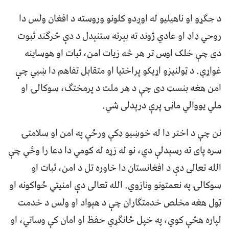
د جګړو او ناهیلیو له اوږدو کلونو وروسته د افغان ولس دا
روحي ډاډ او عادي ژوند ته بېرته ستنېدل د دې څرګند ثبوت
دی چې خلک اوس تر هر څه زیات امن، ثبات او هوساینه
غواړي. د ټولنیزو اړیکو پراختیا او متقابل تفاهم دا ښيي چې
امن هغه بنسټ دی چې د هر ملت د پرمختګ، سوکالۍ او
ملي یووالي ماڼۍ پرې درېدلی شي.
نن چې د اختر دا له خوښیو ډکې ورځې په امن او سلامتۍ
سره پای ته رسېدلې دي، نو له زړه له کومي دا دعا را وځي چې
الله تعالی دې د افغانستان دا خاوره تل د امن، ثبات او
سوکالۍ په نعمتونو ونازوي. الله تعالی دې امنیتي ځواکونه او
ټول هغه مخلص خدمتګاران چې د هېواد او ولس د خدمت
لپاره هڅې کوي، په خپل ځانګړي حفظ او امان کې وساتي، او