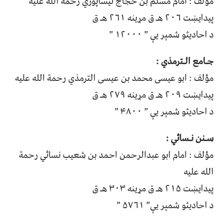
مؤلف : امام مسلم بن حجاج نیشاپوري رحمة الله علیه
پیدایښت ۲۰۶ هـ ق مړينه ۲۶۱ هـ ق
د احادیثو شمېر یې ” ۱۲۰۰۰ ”
جـامع الـترمذي :
مؤلف : ابو عیسی محمد بن عیسی الترمذي رحمة الله علیه
پیدایښت ۲۰۹ هـ ق مړينه ۲۷۹ هـ ق
د احادیثو شمېر یې ” ۴۸۰۰ ”
سـنن نـسائي :
مؤلف : امام ابو عبدالرحمن احمد بن شعیب نسائي رحمة
الله علیه
پیدایښت ۲۱۵ هـ ق مړينه ۳۰۳ هـ ق
د احادیثو شمېر یې” ۵۷۶۱ ”