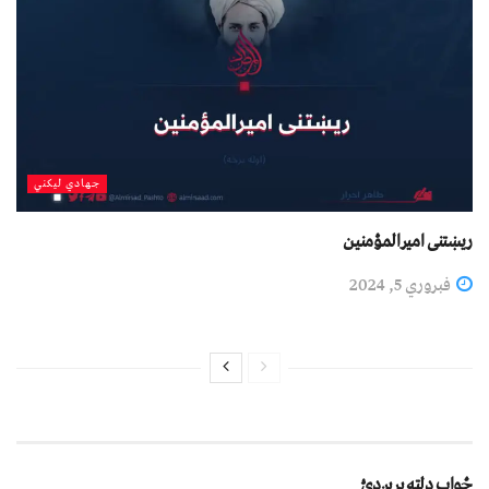
جهادي لیکني
ريښتنی اميرالمؤمنين
فبروري 5, 2024
ځواب دلته پرېږدئ