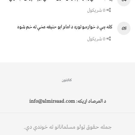
0 شریکول
کله چې د خوارجو توره د امام ابو حنیفه مخې ته خم شوه
0 شریکول
کتابتون
د المرصاد اړیکه: info@almirsaad.com
جمله حقوق ټولو مسلمانانو ته خوندي دي.