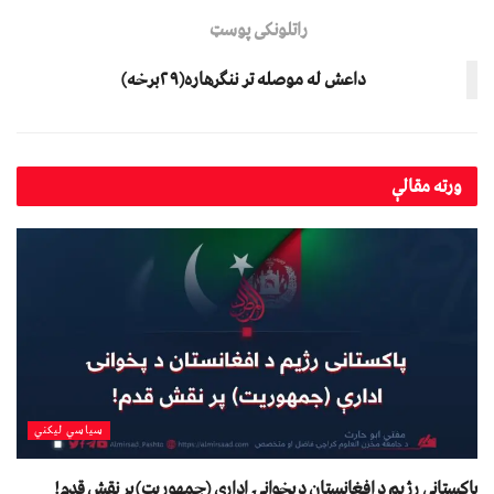
راتلونکی پوسټ
داعش له موصله تر ننګرهاره(۲۹برخه)
ورته
مقالې
سیاسي لیکني
پاکستانی رژیم د افغانستان د پخوانۍ ادارې (جمهوريت) پر نقش قدم!