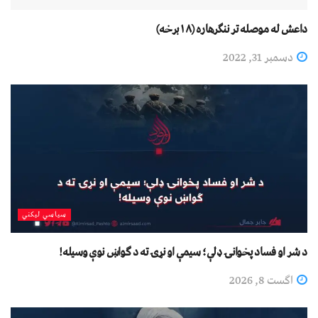
داعش له موصله تر ننګرهاره (۱۸برخه)
دسمبر 31, 2022
سیاسي لیکني
د شر او فساد پخوانۍ ډلې؛ سیمې او نړۍ ته د ګواښ نوې وسیله!
اگست 8, 2026