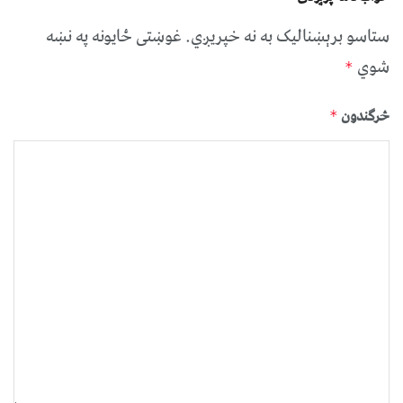
ستاسو برېښناليک به نه خپريږي.
غوښتى ځایونه په نښه
شوي
*
څرگندون
*