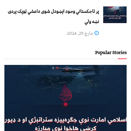
پر تاجکستاني وجود اېښودل شوی داعشي ټوپک پردۍ
نښه ولي
مارچ 25, 2024
Popular Stories