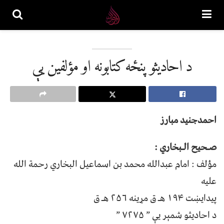
د احادیثو پنځه کتابونه او مؤلفین یې
احمدجنيد مبارز
صـحیح الـبخاري :
مؤلف : امام عبدالله محمد بن اسماعیل البخاري رحمة الله
علیه
پیدایښت ۱۹۴ هـ ق مړينه ۲۵۶ هـ ق
د احادیثو شمېر یې ” ۷۲۷۵ ”