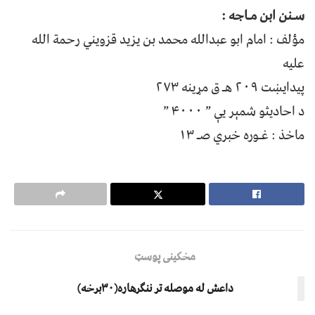
سـنن ابن مـاجه :
مؤلف : امام ابو عبدالله محمد بن یزید قزویني رحمة الله
علیه
پيدايښت ۲۰۹ هـ ق مړينه ۲۷۳
د احادیثو شمېر یې ” ۴۰۰۰ ”
ماخذ : غـوره خبري صـ ۱۳
مخکینی پوسټ
داعش له موصله تر ننګرهاره(۳۰برخه)