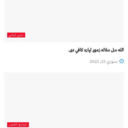
دیني لیکني
الله جل جلاله زموږ لپاره کافي دی.
جنوري 23, 2023
خوارج العصر