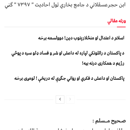
ابن حجرعسقلاني د جامع بخاري ټول احادیث ” ۷۳۹۷ ” ګڼي
ورته مقالې
اسلام د اعتدال او منځلارېتوب دین! دوولسمه برخه
د پاکستان د راتلونکي لپاره له داعش او شر و فساد ډلو سره د پوځي
رژیم د همکارۍ درنه بیه!
پاکستان او داعش د فکري او رواني جګړې له دریڅې ! لومړۍ برخه
صـحیح مــسلم :