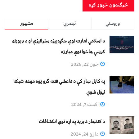
وروستي
تبصرې
مشهور
د اسلامي امارت نوې جګړه‌ییزه ستراتېژي او د ډیورنډ
کرښې هاخوا نوې مبارزه
جون 22, 2026
په کابل ښار کې د داعشي فتنه ګرو يوه مهمه شبکه
نيول شوې
اگست 7, 2024
د کندهار د برید په اړه نوي انکشافات
مارچ 24, 2024