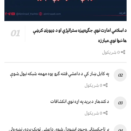
د اسلامي امارت نوې جګړه‌ییزه ستراتېژي او د ډیورنډ کرښې
هاخوا نوې مبارزه
0 شریکول
په کابل ښار کې د داعشي فتنه ګرو يوه مهمه شبکه نيول شوې
0 شریکول
د کندهار د برید په اړه نوي انکشافات
0 شریکول
پر تاجکستاني وجود اېښودل شوی داعشي ټوپک پردۍ نښه ولي