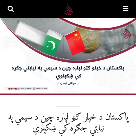
پاکستان د خپلو ګټو لپاره چین د سیمي په
نیابتي جګړه کې ښکېلوي