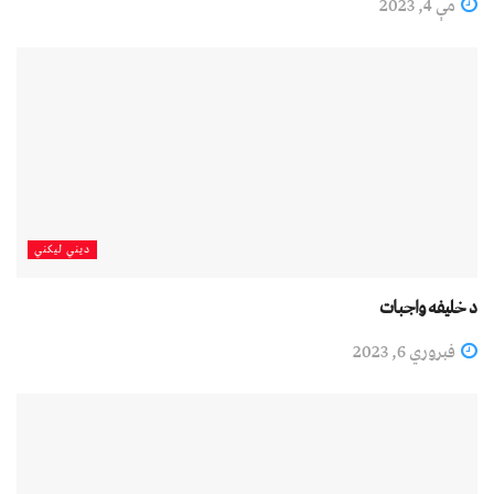
مې 4, 2023
دیني لیکني
د خلیفه واجبات
فبروري 6, 2023