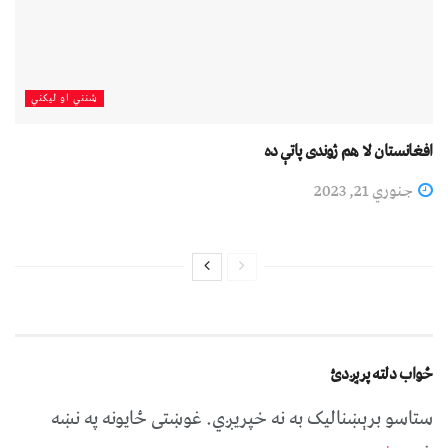
شنني او لیکني
افغانستان لا هم ژوندی پاتې ده
جنوري 21, 2023
ځواب دلته پرېږدئ
ستاسو برېښناليک به نه خپريږي.
غوښتى ځایونه په نښه