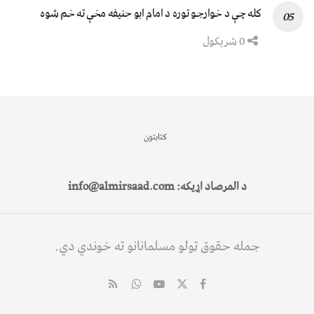
کله چې د خوارجو توره د امام ابو حنیفه مخې ته خم شوه
0 شریکول
کتابتون
د المرصاد اړیکه: info@almirsaad.com
جمله حقوق ټولو مسلمانانو ته خوندي دي.