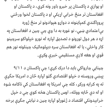
او یوازې د پاکستان پر خبرو باور ونه کړي، د پاکستان او
افغانستان تر منځ خرابې اړیکې او د پاکستان لخوا ورځني
پروپاګندي کمپاینونه د دواړو هېوادونو تر منځ ژوره
بې‌اعتمادي ښيي، نو غوره به دا وي چې چین د افغانستان په
اړه د هر ډول تورونو د تصدیق لپاره له نورو خپلواکو سرچینو
کار واخلي، یا له افغانستان سره دیپلوماټیک چینلونه نور هم
قوي او هغه لارې مستقیمې خبرې وکړي.
چینايي چارواکي باید دا درک کړي؛ چې پاکستان د ۹/۱۱
پېښې وروسته د خپلو اقتصادي ګټو لپاره ځان د امریکا جګړې
ته په کرایه ورکړ، کله چې امریکا په افغانستان کې ناکامه شوه
او له دې ځایه ووتله، اوس پاکستان هڅه کوي چې د خپل
خرابېدونکي اقتصاد د ژغورلو لپاره چین د نیابتي جګړې برخه