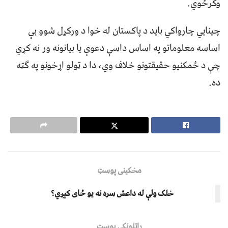
وګرځوي.
چینایي چارواکي باید د پاکستان له خوا د ورکړل شوو بې
اساسه معلوماتو په اساس داسې دعوې یا بیانونه ور نه کړي
چې د ځمکنیو حقیقتونو خلاف وي، دا د ټولو اړخونو په ګټه
ده.
مخکینی پوسټ
خلک ولې له داعش سره نه یو ځای کېږي؟
راتلونکی پوسټ