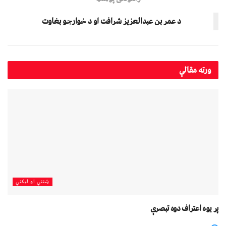
د عمر بن عبدالعزیز شرافت او د خوارجو بغاوت
ورته
مقالې
شنني او لیکني
پر یوه اعتراف دوه تبصرې