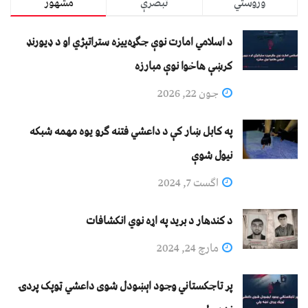
وروستي
تبصرې
مشهور
د اسلامي امارت نوې جګړه‌ییزه ستراتېژي او د ډیورنډ
کرښې هاخوا نوې مبارزه
جون 22, 2026
په کابل ښار کې د داعشي فتنه ګرو يوه مهمه شبکه
نيول شوې
اگست 7, 2024
د کندهار د برید په اړه نوي انکشافات
مارچ 24, 2024
پر تاجکستاني وجود اېښودل شوی داعشي ټوپک پردۍ