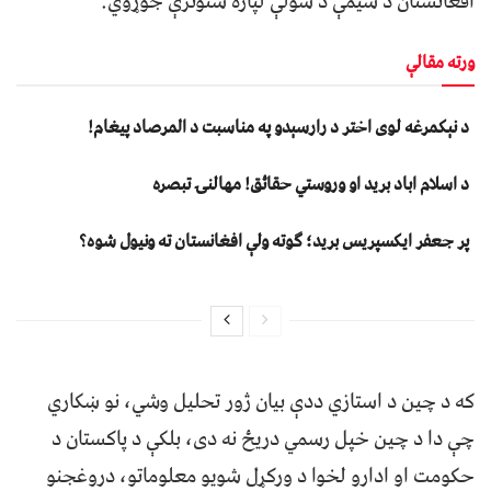
افغانستان د سیمې د سولې لپاره ستونزې جوړوي.
ورته مقالې
د نېکمرغه لوی اختر د رارسېدو په مناسبت د المرصاد پیغام!
د اسلام اباد برید او وروستي حقائق! مهالنۍ تبصره
پر جعفر ایکسپریس برید؛ ګوته ولې افغانستان ته ونیول شوه؟
که د چین د استازي ددې بیان ژور تحلیل وشي، نو ښکاري
چې دا د چین خپل رسمي دریځ نه دی، بلکې د پاکستان د
حکومت او ادارو لخوا د ورکړل شويو معلوماتو، دروغجنو