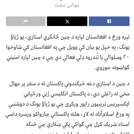
مهالنۍ تبصره
تېره ورځ د افغانستان لپاره د چین ځانګړي استازي، یو ژیاؤ
یونګ، په خپل یو بیان کې وویل چې په افغانستان کې شاوخوا
۲۰ وسلوالې یا تُندروه ډلې فعالې دي چې د چین لپاره امنیتي
ګواښونه جوړوي.
د چین د استازي دغه څرګندونې پاکستان ته د سفر پر مهال
مخې ته راغلي دي، د پاکستان انګلیسي ژبې ورځپاڼې
ایکسپریس ټریبیون راپور ورکړی چې یو ژیاؤ یونګ د دوشنبې
په ورځ اسلام‌آباد ته لاړ، هلته پاکستاني چارواکو ورسره داسې
اسناد شریک کړل چې ګواکې پکې ښکاري چې څنګه