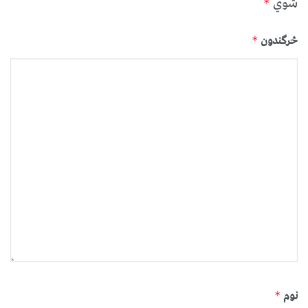
شوي
*
څرگندون
*
نوم
*