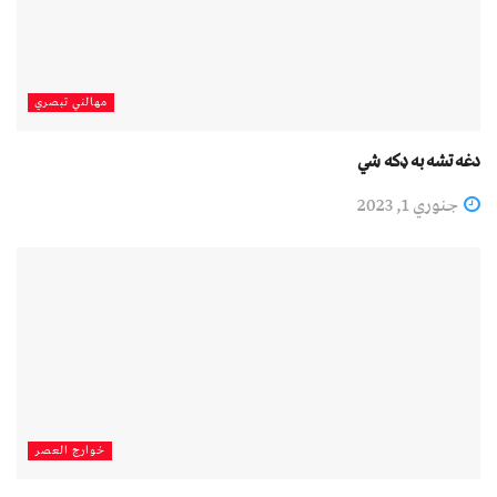
مهالني تبصري
دغه تشه به ډکه شي
جنوري 1, 2023
خوارج العصر