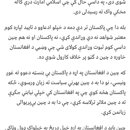
شوی دی، په داسې حال کې چې اسلامي امارت درې کاله
مخکې واک ته رسیدلی دی.
بله دا چې پاکستان تر دې دمه د خپلو ادعاوو د تایید لپاره کوم
معتبر شواهد نه دي وړاندې کړي، نه پاکستان او نه هم چین
داسې کوم ثبوت وړاندې کولای شي چې وښيي د افغانستان
خاوره د چین د ګټو پر خلاف کارول شوې ده.
که چین د افغانستان په اړه د پاکستان بې بنسټه دعوو ته غوږ
ونیسي، نو دا به د چین بهرني سیاست ته زیان ورسوي، ځکه
پاکستان هڅه کوي چې په افغانستان کې خپلې نیابتي جګړې
ته د چین ملاتړ ترلاسه کړي، چې دا به د چین بې‌پریوالی
زیانمن کړي.
چین باید د افغانستان په اړه خپل دریځ په خپلواک ډول وټاکي