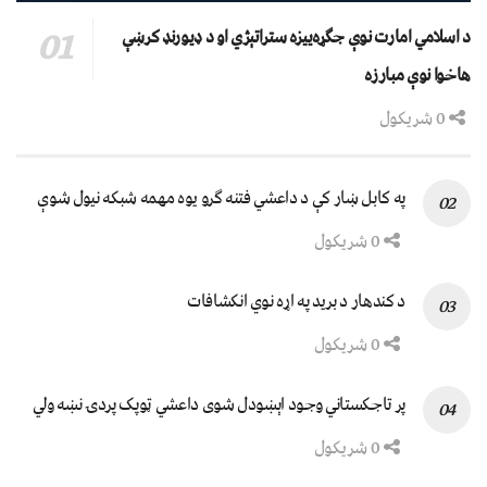
د اسلامي امارت نوې جګړه‌ییزه ستراتېژي او د ډیورنډ کرښې
هاخوا نوې مبارزه
0 شریکول
په کابل ښار کې د داعشي فتنه ګرو يوه مهمه شبکه نيول شوې
0 شریکول
د کندهار د برید په اړه نوي انکشافات
0 شریکول
پر تاجکستاني وجود اېښودل شوی داعشي ټوپک پردۍ نښه ولي
0 شریکول