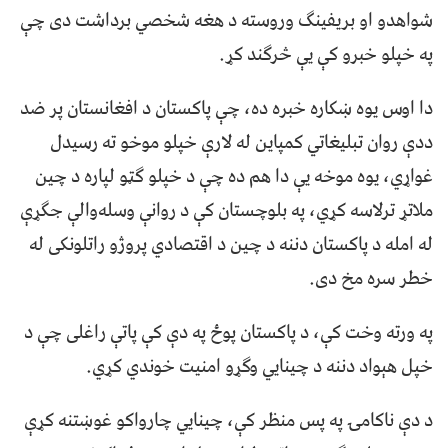
شواھدو او بریفینګ وروسته د هغه شخصي برداشت دی چې
په خپلو خبرو کې یې څرګند کړ.
دا اوس یوه ښکاره خبره ده، چې پاکستان د افغانستان پر ضد
ددې روان تبلیغاتي کمپاین له لارې خپلو موخو ته رسیدل
غواړي، یوه موخه یې دا هم ده چې د خپلو ګټو لپاره د چین
ملاتړ ترلاسه کړي، په بلوچستان کې د روانې وسله‌والې جګړې
له امله د پاکستان دننه د چین د اقتصادي پروژو راتلونکی له
خطر سره مخ دی.
په ورته وخت کې، د پاکستان پوځ په دې کې پاتې راغلی چې د
خپل هېواد دننه د چینايي وګړو امنیت خوندي کړي.
د دې ناکامۍ په پس منظر کې، چینايي چارواکو غوښتنه کړې