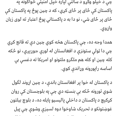
چې د خپلو وګړو د ساتنې لپاره خپل امنیتي ځواکونه په
پاکستان کې ځای پر ځای کړي، که د چین پوځ په پاکستان کې
ځای پر ځای شي، نو دا به د پاکستاني پوځ اعتبار ته لوی زیان
واړوي.
همدا وجه ده، چې پاکستان هڅه کوي چین دې ته قانع کړي
چې دا ټولې ستونزې د افغانستان له لوري جوړېږي، نو ځکه
کله چین او کله هم ملګرو ملتونو او امریکا ته دغسې بې
اساسه راپورونه وړاندې کوي.
د پاکستان له خوا پر افغانستان باندې، د چین اړوند لګول
شوي تورونه ځکه بې بنسټه دي چې په بلوچستان کې روان
کړکېچ د پاکستان د داخلي پالیسیو پایله ده، د بلوچ بیلتون
غوښتونکو د تحریک شاوخوا دوه لسیزې وشوې چې پیل