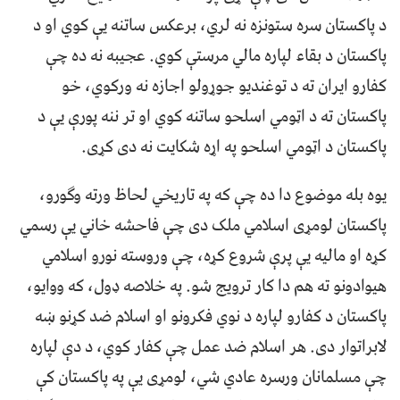
د پاکستان سره ستونزه نه لري، برعکس ساتنه یې کوي او د
پاکستان د بقاء لپاره مالي مرستې کوي. عجیبه نه ده چې
کفارو ایران ته د توغندیو جوړولو اجازه نه ورکوي، خو
پاکستان ته د اټومي اسلحو ساتنه کوي او تر ننه پورې یې د
پاکستان د اټومي اسلحو په اړه شکایت نه دی کړی.
یوه بله موضوع دا ده چې که په تاریخي لحاظ ورته وګورو،
پاکستان لومړی اسلامي ملک دی چې فاحشه خاني یې رسمي
کړه او مالیه یې پرې شروع کړه، چې وروسته نورو اسلامي
هیوادونو ته هم دا کار ترویج شو. په خلاصه ډول، که ووایو،
پاکستان د کفارو لپاره د نوي فکرونو او اسلام ضد کړنو ښه
لابراتوار دی. هر اسلام ضد عمل چې کفار کوي، د دې لپاره
چې مسلمانان ورسره عادي شي، لومړی یې په پاکستان کې