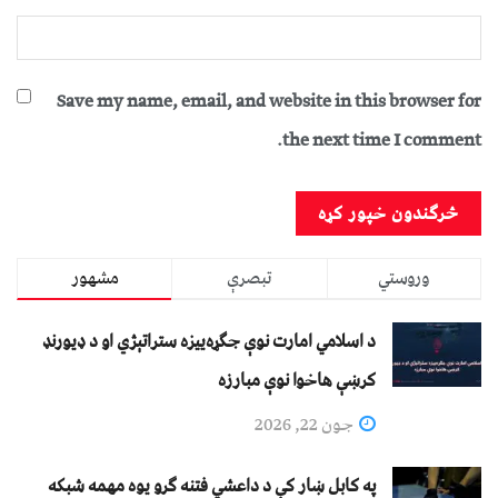
Save my name, email, and website in this browser for
the next time I comment.
وروستي
تبصرې
مشهور
د اسلامي امارت نوې جګړه‌ییزه ستراتېژي او د ډیورنډ
کرښې هاخوا نوې مبارزه
جون 22, 2026
په کابل ښار کې د داعشي فتنه ګرو يوه مهمه شبکه