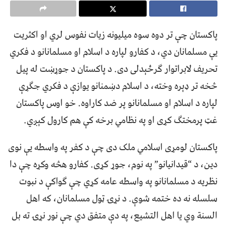
پاکستان چې تر دوه سوه میلیونه زیات نفوس لري او اکثریت
یې مسلمانان دي، د کفارو لپاره د اسلام او مسلمانانو د فکري
تحریف لابراتوار ګرځېدلی دی. د پاکستان د جوړښت له پیل
څخه تر ډېره وخته، د اسلام دښمنانو یوازې د فکري جګړې
لپاره د اسلام او مسلمانانو پر ضد کاراوه. خو اوس پاکستان
غټ پرمختګ کړی او په نظامي برخه کې هم کارول کېږي.
پاکستان لومړی اسلامي ملک دی چې د کفر په واسطه یې نوی
دین، د “قیدانیانو” په نوم، جوړ کړی. کفارو هڅه وکړه چې دا
نظریه د مسلمانانو په واسطه عامه کړي چې ګواکې د نبوت
سلسله نه ده ختمه شوې. د نړۍ ټول مسلمانان، که اهل
السنة وي یا اهل التشیع، په دې متفق دي چې نور نړۍ ته بل