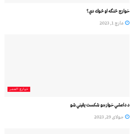
خوارج څنګه او څوك دي؟
مارچ 1, 2023
خوارج العصر
د داعشي خوارجو شکست یقیني شو
جولای 29, 2023