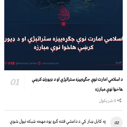
د اسلامي امارت نوې جګړه‌ییزه ستراتېژي او د ډیورنډ کرښې
هاخوا نوې مبارزه
0 شریکول
په کابل ښار کې د داعشي فتنه ګرو يوه مهمه شبکه نيول شوې