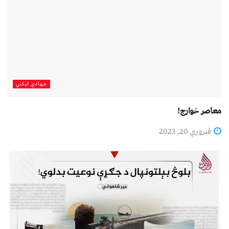
جهادي لیکني
معاصر خوارج!
فبروري 20, 2023