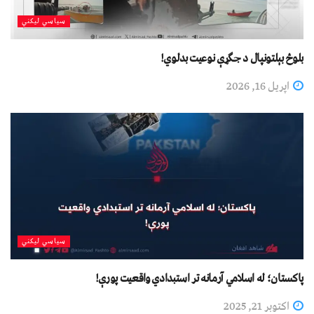
سیاسي لیکني
بلوڅ بېلتونپال د جګړې نوعیت بدلوي!
اپریل 16, 2026
سیاسي لیکني
پاکستان؛ له اسلامي آرمانه تر استبدادي واقعیت پورې!
اکتوبر 21, 2025