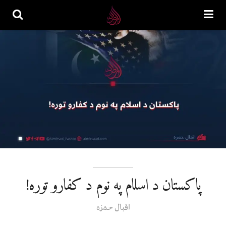
پاکستان د اسلام په نوم د کفارو توره!
اقبال حمزه