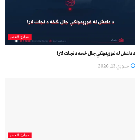
خوارج العصر
د داعش له غوړېدونکې جال څخه د نجات لار!
جنوري 13, 2026
خوارج العصر