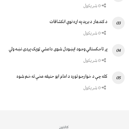
0 شریکول
د کندهار د برید په اړه نوي انکشافات
0 شریکول
پر تاجکستاني وجود اېښودل شوی داعشي ټوپک پردۍ نښه ولي
0 شریکول
کله چې د خوارجو توره د امام ابو حنیفه مخې ته خم شوه
0 شریکول
کتابتون