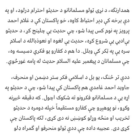
همدارنګه، د نړۍ ټولو مسلمانانو د حدیثو احترام درلود، او په
دې برخه کې ډېر احتیاط کاوه، خو پاکستان کې د غلام احمد
پرویز په نوم کس پیدا شو، چې حدیث یې چلینج کړ، د حدیثو
بې‌ادبي یې شروع کړه، حدیث یې لغوه او نعوذبالله د اسلام
سره یې په ټکر کې وبلل. دا هم د کفارو یو فکري دسیسه وه،
چې مسلمانان د پیغمبر علیه السلام حدیث له پامه غورځوي.
ددې تر څنګ، یو بل د اسلامي فکر ستر دښمن او منحرف،
جاوید احمد غامدي هم پاکستان کې پیدا شو، چې د حدیثو په
اړه یې د مسلمانانو فکرونو ته شکوک اچول. که دقیقه څیړنه
وکړو، نو پوهېږو چې کفارو مستقیماً خپله دومره د حدیثو
تخریب او منځه وړلو کوښښ نه دی کړی، لکه پاکستان چې
کړی دی. عجیبه داده چې ددې ټولو منحرفو او ګمراه ډلو