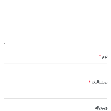
نوم
*
بریښنالیک
*
ویب پاڼه