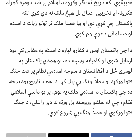
تطبیقوي. که تاریخ ته نظر وکړو، د اسلام پر ضد دومره ګمراه
فکرونه او تخریبي اعمال بل هېڅ ملک نه دي کړي لکه
پاکستان چې کړي دي او بیا همدا ملک تر ټولو زیات د اسلام
او مسلمانۍ دعوې هم کوي.
دا چې پاکستان اوس د کفارو لپاره د اسلام په مقابل کې یوه
ازمایل شوې او کامیابه وسېله ده، نو همدې پاکستان په
لومړي ځل د افغانستان د سوچه اسلامي نظام پر ضد جنګ
فتوا ورکړه او عملاً جنګ یې پیل کړ. دا هم د تاریخ یوه برخه
ده چې پاکستان د اسلامي ملک په نوم، پر یو داسې اسلامي
نظام، چې له سلفو وروسته بل ورته نه دی راغلی، د جنګ
فتوا ورکوي او عملاً جنګ یې شروع کوي.