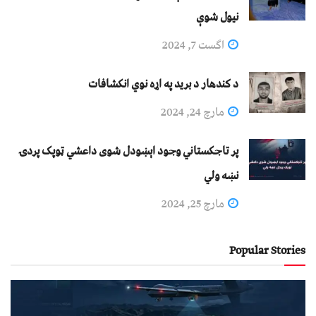
نيول شوې
اگست 7, 2024
د کندهار د برید په اړه نوي انکشافات
مارچ 24, 2024
پر تاجکستاني وجود اېښودل شوی داعشي ټوپک پردۍ
نښه ولي
مارچ 25, 2024
Popular Stories