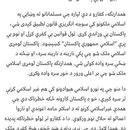
همدارنګه، کفارو د دې لپاره چې مسلمانانو ته وښایي په
اسلامي ملکونو کې سوچه انګریزي قانون تطبیق کېدی شي،
پاکستان یې وړاندې کړی. ټول قوانین یې کفري کړل او نوم یې
پرې “اسلامي جمهوري پاکستان” کښېښود. پاکستان لومړی
اسلامي ملک شو چې پکې نارینه د نارینه سره، او ښځه د
ښځې سره واده کولی شي. همدارنګه پاکستان لومړی اسلامي
ملک شو چې بر اعلی ورور د خور سره واده وکړی.
دا منو چې په نورو اسلامي هیوادونو کې هم غیر اسلامي کړنې
تر سره کېږي، خو د پاکستان کارونه ځکه خطرناک دي چې
همدې غیراسلامي کړنو ته د اسلام جامه اغوندي او ناروا
اعمالو ته حلال نوم ورکوي. دا د کفارو تر ټولو خطرناکه پدیده
ده. همدا لامل دی چې نړۍ پرته د هند څخه، هیڅ کفري ملک