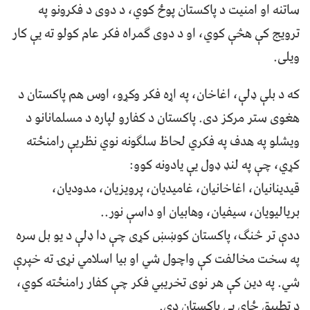
ساتنه او امنیت د پاکستان پوځ کوي، د دوی د فکرونو په
ترویج کې هڅې کوي، او د دوی ګمراه فکر عام کولو ته یې کار
ویلی.
که د بلې ډلې، اغاخان، په اړه فکر وکړو، اوس هم پاکستان د
هغوی ستر مرکز دی. پاکستان د کفارو لپاره د مسلمانانو د
ویشلو په هدف په فکري لحاظ سلګونه نوي نظریې رامنځته
کړي، چې په لنډ ډول یې یادونه کوو:
قیدینانیان، اغاخانیان، غامیدیان، پرویزیان، مدودیان،
بریالیویان، سیفیان، وهابیان او داسې نور..
ددې تر څنګ، پاکستان کوښښ کړی چې دا ډلې د یو بل سره
په سخت مخالفت کې واچول شي او بیا اسلامي نړۍ ته خپرې
شي. په دین کې هر نوی تخریبي فکر چې کفار رامنځته کوي،
د تطبیق ځای یې پاکستان دی.