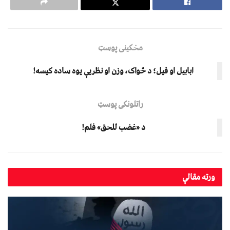
مخکینی پوسټ
ابابیل او فيل؛ د ځواک، وزن او نظریې یوه ساده کیسه!
راتلونکی پوسټ
د «غضب للحق» فلم!
ورته
مقالې