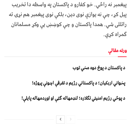
پیغمبر نه راځي. خو کفارو د پاکستان په واسطه دا تخریب
پیل کړ، چې نه یوازې نوی دین، بلکې نوی پیغمبر هم نړۍ ته
راتللی شي. همدا پاکستان و چې کوښښ یې وکړ مسلمانان
ګمراه کړي.
ورته مقالې
د پاکستان د پوځ دوه مخي توب
پخواني اربکیان؛ د پاکستاني رژیم د تفرقې اچونې پروژه!
د پوځي رژیم امنیتي تګلاره؛ لنډمهاله ګټې او اوږدمهاله پایلې!