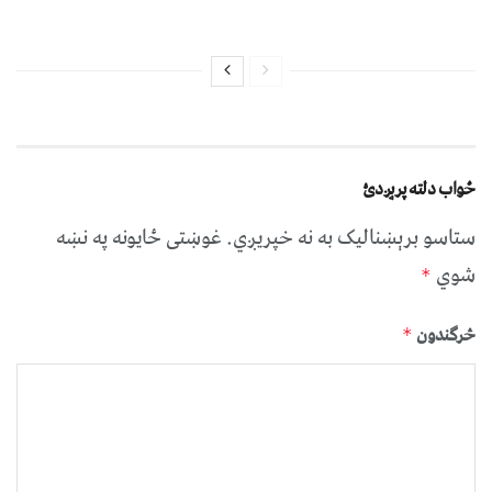
ځواب دلته پرېږدئ
ستاسو برېښناليک به نه خپريږي.
غوښتى ځایونه په نښه
شوي
*
څرگندون
*