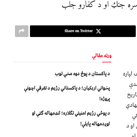
و سره جنګ او د کفارو جلب
Share on Twitter
ورته مقالې
لپاره
د پاکستان د پوځ دوه مخي توب
مدې
پخواني اربکیان؛ د پاکستاني رژیم د تفرقې اچونې
اریخ
پروژه!
هادي
د پوځي رژیم امنیتي تګلاره؛ لنډمهاله ګټې او
کې
اوږدمهاله پایلې!
او د
او