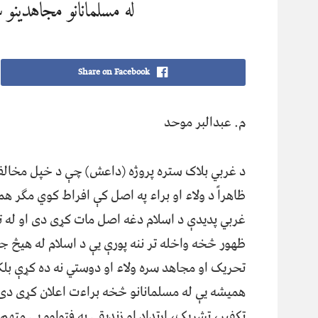
له مسلمانانو مجاهدین
Share on Facebook
م. عبدالبر موحد
د غربي بلاک ستره پروژه (داعش) چې د خپل مخالف 
ظاهراً د ولاء او براء په اصل کې افراط کوي مګر ه
غربي پدیدې د اسلام دغه اصل مات کړی دی او له ت
ظهور څخه واخله تر ننه پورې یې د اسلام له هیڅ ج
تحریک او مجاهد سره ولاء او دوستي نه ده کړې بل
همیشه یې له مسلمانانو څخه براءت اعلان کړی دی 
تکفیر، تشریک، ارتداد او زندیقي په فتواوو یې متهم 