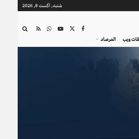
شنبه, اگست 8, 2026
قات ویب
المرصاد