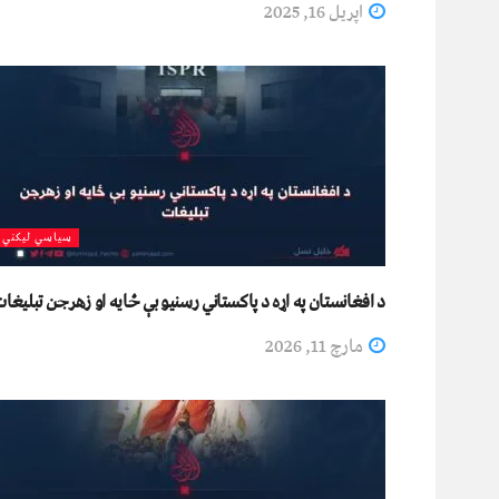
اپریل 16, 2025
سیاسي لیکني
د افغانستان په اړه د پاکستاني رسنیو بې ځایه او زهرجن تبلیغا
مارچ 11, 2026