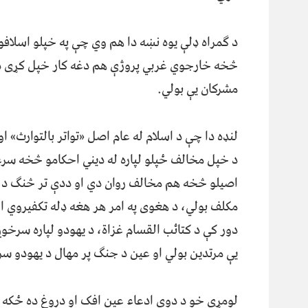
د ګمراه ډلې یوه نښه دا هم وي چې په خپلو اسلاف
څخه خارجوي غربي پروژې هم دغه کار خپل کړی دی 
مشرکان یې بولي.
لنډه دا چې د اسلام له عام اصل «تواتر بالتوارث» ا
د خپل مخالف ځپلو لپاره له دیني احکامو څخه سرغ
اصیلو څخه هم مخالف روان دي او ددې تر څنګ د کفر
مکلف بولي، د هغوی په امر هر هغه ډله تکفیروي ا
دور کې د کتائب القسام غزاة، د یهودو لپاره سر
یې مرتدین بولي او عین د جنګ پر مهال د یهودو س
لومړی خو د دوی ادعاء عین افک او دروغ ده ځکه