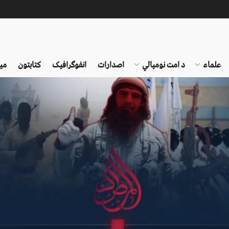
علماء
د امت نومیالي
اصدارات
انفوګرافیک
کتابتون
می