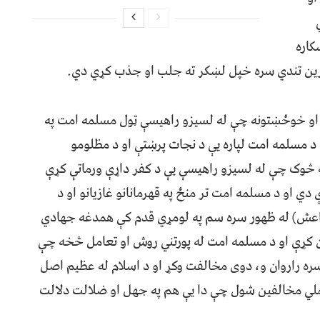
کاره
ورین تندي سره خپل لښکر ته جلب او جذب کړي دي.
ب او خوځښتونه چې له لسیزو راهیسې ټول مسلمه امت په
و د مسلمه امت لپاره یې د نجات پرښتې او د مظلومو
هغه څوک چې له لسیزو راهیسې یې د کفر داړې ورماتې کړې
 دي او د مسلمه امت تر منځ په قهرمانانو غازیانو او د
داعش) له ظهور سره سم په لومړي قدم کې همدغه جهادي
 کړې او د مسلمه امت له پورتني روش او تعامل څخه چې
تر سره راروان و، دوی مخالفت وکړ او د اسلام له عظیم اصل
و عملي مخالفین شول چې دا یې هم په جهل او ضلالت دلالت