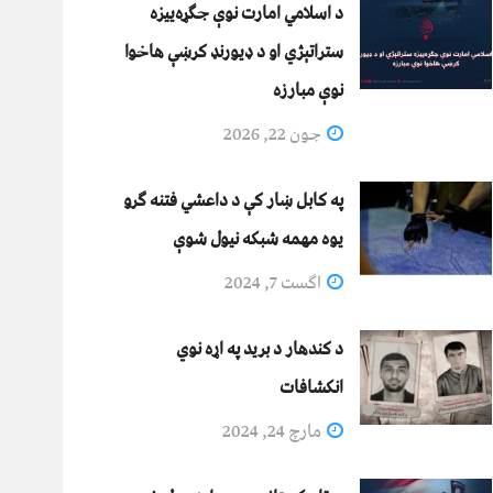
د اسلامي امارت نوې جګړه‌ییزه
ستراتېژي او د ډیورنډ کرښې هاخوا
نوې مبارزه
جون 22, 2026
په کابل ښار کې د داعشي فتنه ګرو
يوه مهمه شبکه نيول شوې
اگست 7, 2024
د کندهار د برید په اړه نوي
انکشافات
مارچ 24, 2024