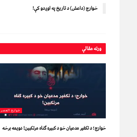
خوارج (داعش) د تاریخ په اوږدو کې!
ورته
مقالې
خوارج العصر
خوارج؛ د تکفير مدعیان خو د کبیره ګناه مرتکبین! دویمه برخه