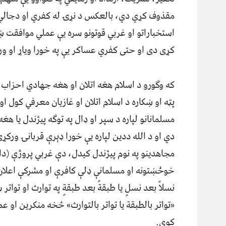
مقذوف کړي دي، بالعکس د نړۍ له کفري او دجالي
استخباراتو او غربي قوتونو سره یې عملي موافقت ښ
کړی دی او حتی کفري عساکر یې په خورا ویاړ او 
که وګورو د اسلام هغه اتلان او هغه جهادي احزا
پټه او ښکاره د اسلام اتلان او غازیان معرفي کول ا
مسلمانانو لپاره د سپر او ډال په توګه پيژندل یا 
دي او د الله ددین لپاره یې خورا ډېرې قربانۍ ورکړې
مجاهدینو په نوم پيژندل کیدل، دې غربي پروژې (
خوځښتونه او مسلمانې ډلې کافرې او مشرکې اعلان
نسلاً بعد نسلٍ یا طبقةً بعد طبقةٍ په توارث او توا
«تواتر بالطبقة یا تواتر بالتوارث» څخه منکرین ا
کوي.