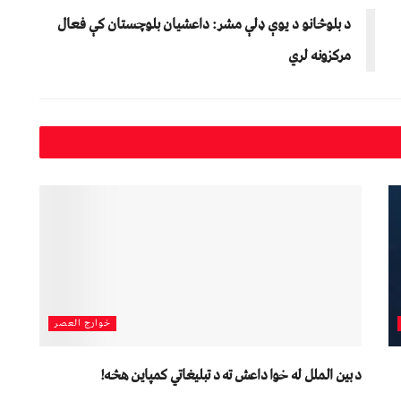
د بلوڅانو د یوې ډلې مشر: داعشيان بلوچستان کې فعال
مرکزونه لري
خوارج العصر
د بين الملل له خوا داعش ته د تبلیغاتي کمپاين هڅه!