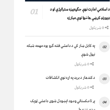
د اسلامي امارت نوې جګړه‌ییزه ستراتېژي او د
ډیورنډ کرښې هاخوا نوې مبارزه
0 شریکول
په کابل ښار کې د داعشي فتنه ګرو يوه مهمه شبکه
نيول شوې
0 شریکول
د کندهار د برید په اړه نوي انکشافات
0 شریکول
پر تاجکستاني وجود اېښودل شوی داعشي ټوپک
پردۍ نښه ولي