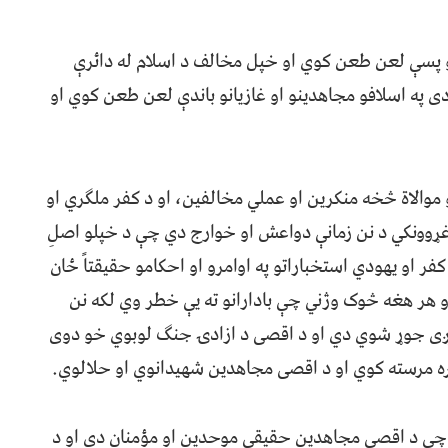
و پسې لعن طعن کوي او خپل مخالف د اسلام له دائرې
په اسلافو مجاهدینو او غازیانو باندې لعن طعن کوي او
و موالاة څخه منکرين او عملي مخالفین، او د کفر ملګري او
ړوونکي د نن زمانې دواعش او خوارج دي چې د خپلو اصلِ
 او یهودي استخباراتو په اوامرو او احکامو حقیقتاً ځان
و هر هغه څوک وژني چې بادارانو ته یې خطر وي لکه نن
خوږی جوړ شوي دي او د اقصی د ازادۍ جنګ لوبوي خو دوی
ره مرسته کوي او د اقصی مجاهدین شهیدانوي او حلالوي.
 چې د اقصی مجاهدین حقیقي موحدین او مؤمنان دي او د