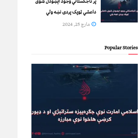
پر تاجکستاني وجود اېښودل شوی
داعشي ټوپک پردۍ نښه ولي
مارچ 25, 2024
Popular Stories