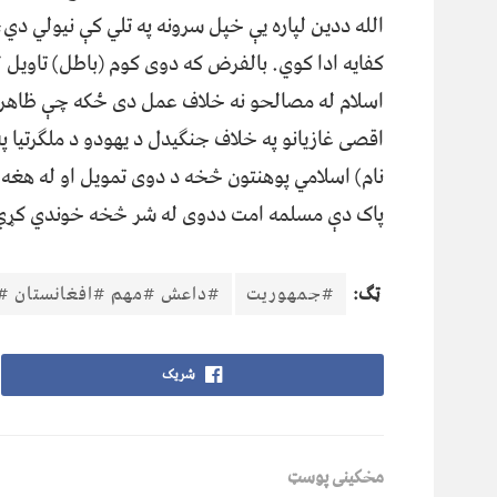
الله ددین لپاره یې خپل سرونه په تلي کې نیولي دي
کفایه ادا کوي. بالفرض که دوی کوم (باطل) تاویل لر
اسلام له مصالحو نه خلاف عمل دی ځکه چې ظاهراً 
اقصی غازیانو په خلاف جنګیدل د یهودو د ملګرتیا پ
نام) اسلامي پوهنتون څخه د دوی تمویل او له هغه
پاک دې مسلمه امت ددوی له شر څخه خوندي کړي
ټګ:
#جمهوریت
#داعش #مهم #افغانستان #
شریک
مخکینی پوسټ