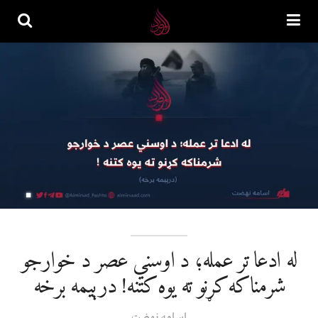
له ادعا تر عمله؛ د اوسني عصر د خوارجو
شرمناکه کړنو ته یوه کتنه! درېیمه برخه
اسامه نهضت