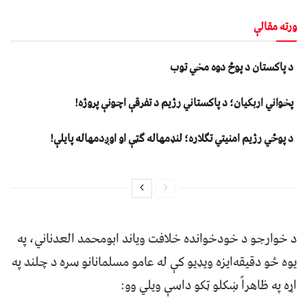
ورته مقالې
د پاکستان د پوځ دوه مخي توب
پخواني اربکیان؛ د پاکستاني رژیم د تفرقې اچونې پروژه!
د پوځي رژیم امنیتي تګلاره؛ لنډمهاله ګټې او اوږدمهاله پایلې!
د خوارجو د خودخوانده خلافت ویاند ابومحمد العدناني، په
یوه څو دقیقه‌ایزه ویډیو کې له عامو مسلمانانو سره د چلند په
اړه په ظاهراً ښکلو ټکو داسې ویلي وو: