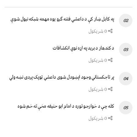
په کابل ښار کې د داعشي فتنه ګرو يوه مهمه شبکه نيول شوې
0 شریکول
د کندهار د برید په اړه نوي انکشافات
0 شریکول
پر تاجکستاني وجود اېښودل شوی داعشي ټوپک پردۍ نښه ولي
0 شریکول
کله چې د خوارجو توره د امام ابو حنیفه مخې ته خم شوه
0 شریکول