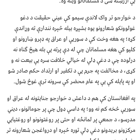
بې ارزښته شی د مسلمانانو وینه وه.
د خوارجو تر واک لاندې سیمو کې عیني حقیقت د دغو
غولوونکو شعارونو یوه بشپړه بیله څېره نندارې ته وړاندې
کړه؛ په هغه وخت کې د سوریې او عراق په ډېرو ښارونو او
کلیو کې هغه مسلمانان چې له دې پرته یې بله هیڅ ګناه نه
درلوده چې د دغې ډلې له خیالي خلافت سره یې بیعت نه و
کړی، د مخالفت په جرم یې د تکفیر او ارتداد حکم صادر شو
او په پایله کې یې په عام محضر کې سرونه ترې غوڅ شول.
په افغانستان کې هم د داعش د خوارجو جنایتونه له عراق او
سوریې څخه کم نه وو؛ په داسې ډول چې پر جوماتونو، دیني
مدرسو، د جمعې پر لمانځه او حتی پر روغتونونو او روغتیایي
مرکزونو بریدونو دغې ډلې توره څېره او درواغجن شعارونه تر