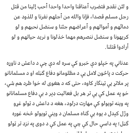
و لئن نقدم فتضرب أعناقنا واحدا واحدا أحب إلينا من قتل
رجل مسلم قصدا، فإنا والله من أجلهم نفرنا و للذود عن
دمائهم و أموالهم و أعراضهم جئنا و سنضل نحبهم و لو
كريهونا و سنضل ننصرهم مهما خذلونا و نريد حياتهم و لو
أرادوا قتلنا.
عدناني په خپلو دې خبرو کې سره له دې چې د داعش د ناوړه
حرکت د پاڅون لامل یې د مظلومانو دفاع ګڼله او د مسلمانانو
پر ملاتړ یې ټینګار کاوه، حتی که د هغوی له خوا طرد هم شي،
خو په عمل کې یې تر هر بل فعالیت ډېر د بې دفاع مسلمانانو
په وینه تویولو کې مهارت درلود، هغه د داعش د ټولو غړو
وژل کېدل د یوه بې ګناه مسلمان د وینې تویولو څخه غوره
ګڼل؛ په داسې حال کې چې په عمل کې د دوی په نزد تر ټولو