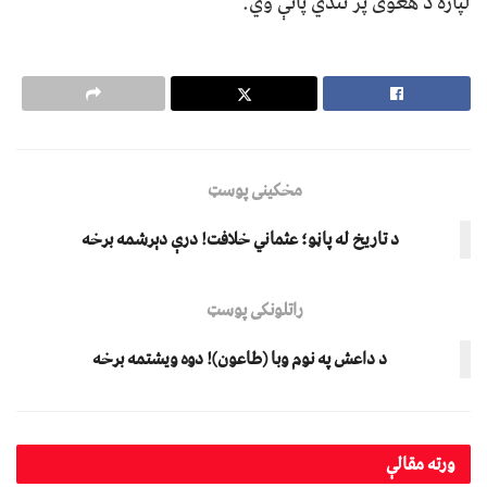
لپاره د هغوی پر تندي پاتې وي.
مخکینی پوسټ
د تاریخ له پاڼو؛ عثماني خلافت! درې دېرشمه برخه
راتلونکی پوسټ
د داعش په نوم وبا (طاعون)! دوه ویشتمه برخه
ورته
مقالې