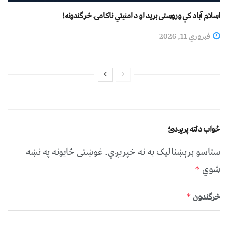
اسلام آباد کې وروستی بريد او د امنيتي ناکامۍ څرګندونه!
فبروري 11, 2026
ځواب دلته پرېږدئ
ستاسو برېښناليک به نه خپريږي.
غوښتى ځایونه په نښه
شوي
*
څرگندون
*