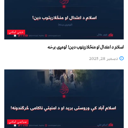
دیني لیکني
اسلام د اعتدال او منځلارېتوب دین! لومړۍ برخه
دسمبر 28, 2025
سیاسي لیکني