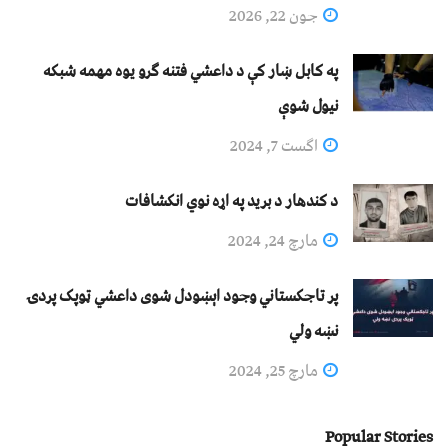
جون 22, 2026
په کابل ښار کې د داعشي فتنه ګرو يوه مهمه شبکه
نيول شوې
اگست 7, 2024
د کندهار د برید په اړه نوي انکشافات
مارچ 24, 2024
پر تاجکستاني وجود اېښودل شوی داعشي ټوپک پردۍ
نښه ولي
مارچ 25, 2024
Popular Stories