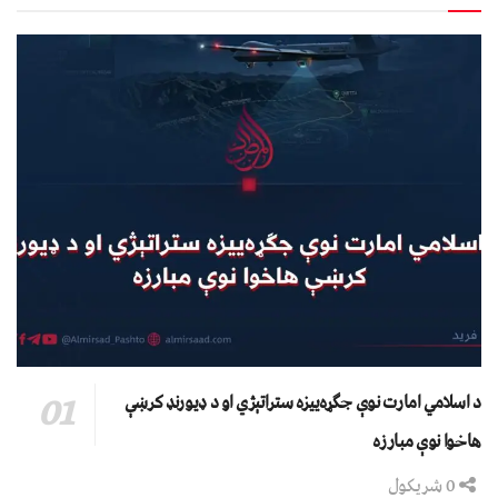
د اسلامي امارت نوې جګړه‌ییزه ستراتېژي او د ډیورنډ کرښې
هاخوا نوې مبارزه
0 شریکول