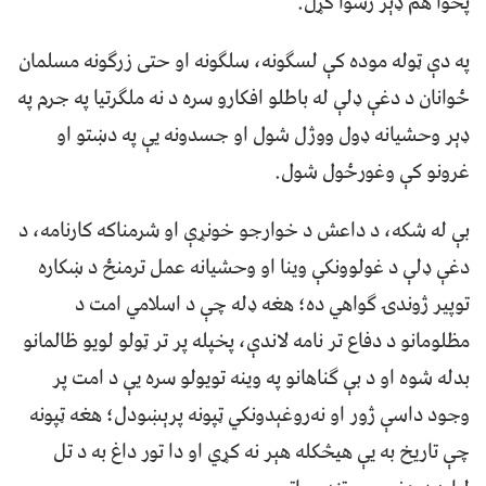
پخوا هم ډېر رسوا کړل.
په دې ټوله موده کې لسګونه، سلګونه او حتی زرګونه مسلمان
ځوانان د دغې ډلې له باطلو افکارو سره د نه ملګرتیا په جرم په
ډېر وحشیانه ډول ووژل شول او جسدونه یې په دښتو او
غرونو کې وغورځول شول.
بې له شکه، د داعش د خوارجو خونړې او شرمناکه کارنامه، د
دغې ډلې د غولوونکې وینا او وحشیانه عمل ترمنځ د ښکاره
توپیر ژوندۍ ګواهي ده؛ هغه ډله چې د اسلامي امت د
مظلومانو د دفاع تر نامه لاندې، پخپله پر تر ټولو لویو ظالمانو
بدله شوه او د بې ګناهانو په وینه تویولو سره یې د امت پر
وجود داسې ژور او نه‌روغېدونکي ټپونه پرېښودل؛ هغه ټپونه
چې تاریخ به یې هیڅکله هېر نه کړي او دا تور داغ به د تل