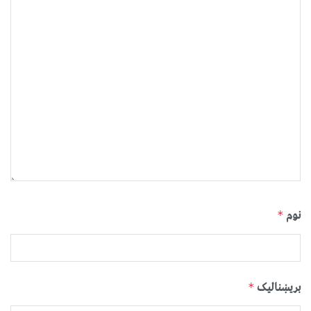
نوم
*
بریښنالیک
*