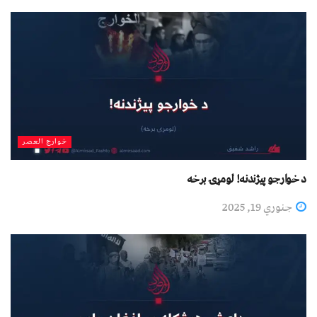
خوارج العصر
د خوارجو پيژندنه! لومړۍ برخه
جنوري 19, 2025