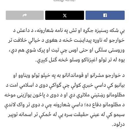
بې شکه رسنیزه جګړه او تش په نامه شعارونه، د داعش د
خوارجو له ناوړه پیدایښت څخه د هغوی د خیالي خلافت تر
وروستۍ سلګۍ او حتی اوس چې تیت او پرک شوي هم دي،
یوه له تر ټولو اغېزناکو وسلو څخه ګڼل کېږي.
د خوارجو مشرانو او قوماندانانو به په خپلو ټولو ویناوو او
بیانیو کې داسې خبرې کولې چې ګواکې دوی د اسلامي امت د
مظلومانو رښتیني ملاتړي دي او د دوی د پاڅون یوازینۍ موخه
د مظلومانو دفاع ده؛ داسې شعارونه چې د دوی تر واک لاندې
سیمو کې له عیني حقیقت سره یې له ځمکې تر اسمانه توپیر
درلود.