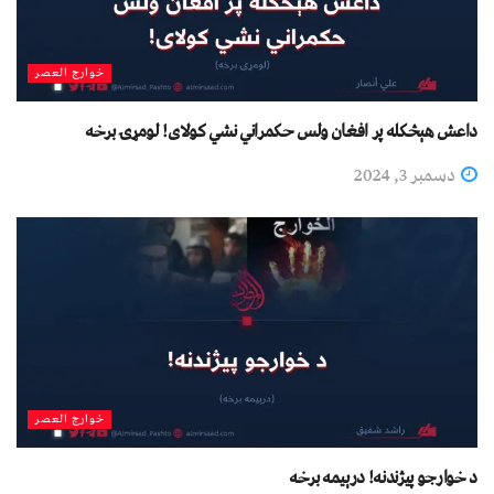
خوارج العصر
داعش هېڅکله پر افغان ولس حکمراني نشي کولای! لومړۍ برخه
دسمبر 3, 2024
خوارج العصر
د خوارجو پيژندنه! درېیمه برخه