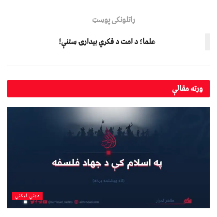
راتلونکی پوسټ
علما؛ د امت د فکري بيدارۍ ستنې!
ورته
مقالې
دیني لیکني