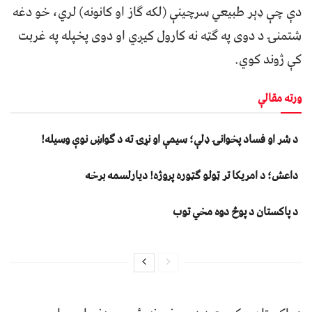
دې چې ډېر طبیعي سرچینې (لکه ګاز او کانونه) لري، خو دغه
شتمنۍ د دوی په ګټه نه کارول کیږي او دوی پخپله په غربت
کې ژوند کوي.
ورته مقالې
د شر او فساد پخوانۍ ډلې؛ سیمې او نړۍ ته د ګواښ نوې وسیله!
داعش؛ د امریکا تر ټولو ګټوره پروژه! دیارلسمه برخه
د پاکستان د پوځ دوه مخي توب