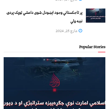
پر تاجکستاني وجود اېښودل شوی داعشي ټوپک پردۍ
نښه ولي
مارچ 25, 2024
Popular Stories