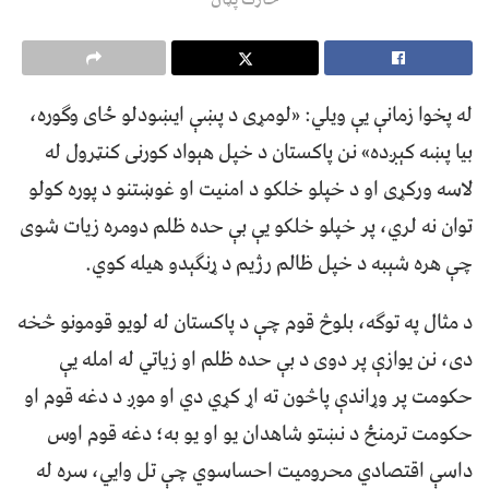
له پخوا زمانې یې ویلي: «لومړی د پښې ایښودلو ځای وګوره،
بیا پښه کېږده» نن پاکستان د خپل هېواد کورنی کنټرول له
لاسه ورکړی او د خپلو خلکو د امنیت او غوښتنو د پوره کولو
توان نه لري، پر خپلو خلکو یې بې حده ظلم دومره زیات شوی
چې هره شېبه د خپل ظالم رژیم د ړنګېدو هیله کوي.
د مثال په توګه، بلوڅ قوم چې د پاکستان له لویو قومونو څخه
دی، نن یوازې پر دوی د بې حده ظلم او زیاتي له امله یې
حکومت پر وړاندې پاڅون ته اړ کړي دي او موږ د دغه قوم او
حکومت ترمنځ د نښتو شاهدان یو او یو به؛ دغه قوم اوس
داسې اقتصادي محرومیت احساسوي چې تل وایي، سره له