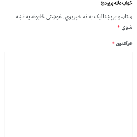
ځواب دلته پرېږدئ
ستاسو برېښناليک به نه خپريږي.
غوښتى ځایونه په نښه
شوي
*
څرگندون
*