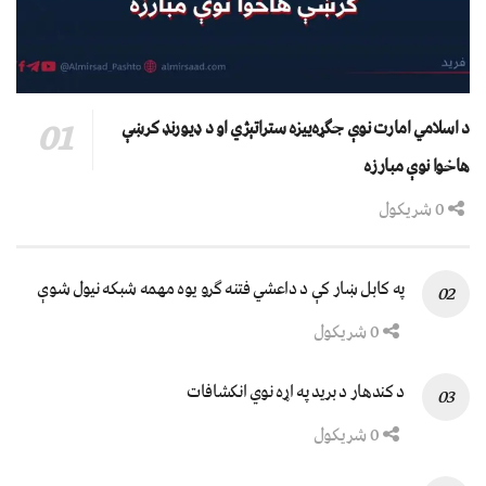
د اسلامي امارت نوې جګړه‌ییزه ستراتېژي او د ډیورنډ کرښې
هاخوا نوې مبارزه
0 شریکول
په کابل ښار کې د داعشي فتنه ګرو يوه مهمه شبکه نيول شوې
0 شریکول
د کندهار د برید په اړه نوي انکشافات
0 شریکول