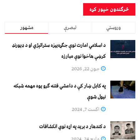
وروستي
تبصرې
مشهور
د اسلامي امارت نوې جګړه‌ییزه ستراتېژي او د ډیورنډ
کرښې هاخوا نوې مبارزه
جون 22, 2026
په کابل ښار کې د داعشي فتنه ګرو يوه مهمه شبکه
نيول شوې
اگست 7, 2024
د کندهار د برید په اړه نوي انکشافات
مارچ 24, 2024