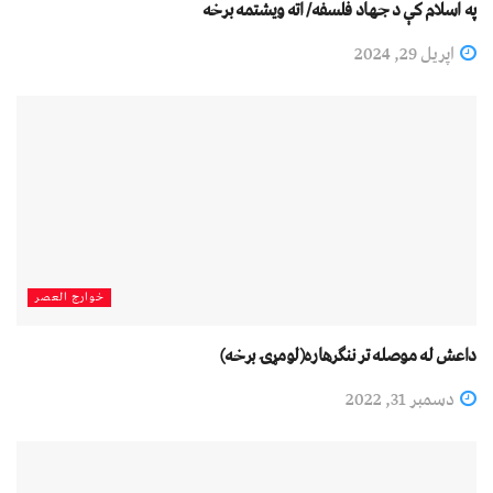
په اسلام کې د جهاد فلسفه/ اته ويشتمه برخه
اپریل 29, 2024
خوارج العصر
داعش له موصله تر ننګرهاره(لومړۍ برخه)
دسمبر 31, 2022