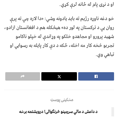
او د نړۍ پام له ځانه لرې کړي.
خو دغه ناوړه رژیم ته باید یادونه وشي: «دا لاره چې ته پرې
روان یې د ترکستان په لور ده» هیڅکله هم د افغانستان ازادو،
شهید پرورو او مجاهدو خلکو په وړاندې له خپلو ناکامو
تجربو څخه کار مه اخله، ځکه د دې کار پایله به رسوایي او
تباهي وي.
مخکینی پوسټ
د داعش د مالي سرچینو څرنګوالی! درویشتمه برخه