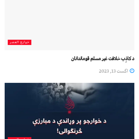
خوارج العصر
د کاﺫِب خلافت غير مسلم قوماندانان
اگست 13, 2023