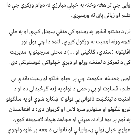
وایي چې تر هغه وخته به خپلې مبارزې ته دوام ورکړي چې دا
ظلم او زیاتی پای ته ورسیږي.
نن د پښتنو انځور په رسنیو کې منفي ښودل کیږي او په ملي
کچه ورته اهمیت نه ورکول کیږي. لنډه دا چې ټول نور
اقلیتونه (سندي، ګلګیتي او …) د محلي سرچینو په مدیریت
کې د تمرکز د لمنځه وړلو او ډیرې خپلواکۍ غوښتونکي دي.
اوس همدغه حکومت چې پر خپلو خلکو او رعیت باندې یې
ظلم، قساوت او بې رحمۍ د ټولو په ژبه ګرځیدلې ده او د
امنیت د ټینګښت ناتواني یې ټولو ته ښکاره شوې او په سلګونو
نورو ننګونو او ستونزو سره لاس او ګریوان دی؛ د افغانستان
په نوم پر یوه ازاده، میړني او مجاهد هېواد لاسوهنه کوي،
غواړي خپلې ټولې رسواییانې او ناتوانۍ د هغه پر غاړه واچوي