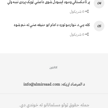
پر تاجکستاني وجود اېښودل شوی داعشي ټوپک پردۍ نښه ولي
0 شریکول
کله چې د خوارجو توره د امام ابو حنیفه مخې ته خم شوه
0 شریکول
کتابتون
د المرصاد اړیکه: info@almirsaad.com
جمله حقوق ټولو مسلمانانو ته خوندي دي.