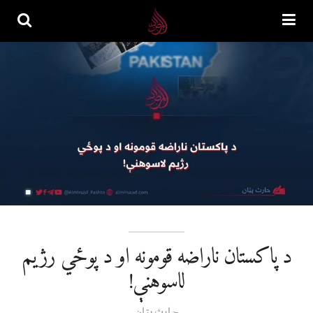
د پاکستان ناراضه قومونه او د پوځي رژیم
لاسوهنې!
حارث پټان