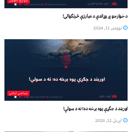
خوارج العصر
د خوارجو پر وړاندې د مبارزې څرنګوالی!
نوومبر 11, 2024
سیاسي لیکني
اوربند د جګړې یوه برخه ده؛ نه د سولې!
اپریل 12, 2026