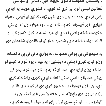
د پاکستان حکومت د دوی غږونه ځپي، مدني او سیاسي
فعالین نیسي او یا یې تري تم کوي. د کلتوري هویت په اړه بې
پامي تر دې حده ده چې دوی خپل ژبه، کلتور او قومي حقونه
غواړي. نور قومونه لکه پښتانه او …، په هیڅ ډول له اوسني
حکومت څخه راضي نه دي او هره شېبه د خپل لاسپوڅي او
ظالم دولت څخه د بې شمیره جنایاتو او ظلمونو شاهدان دي.
په سیمو کې یې پوځي عملیات، نه یوازې د ټي ټي پي د لمنځه
وړلو لپاره کیږي؛ بلکې د «پښتون» په نوم د یوه قوم د ځپلو او
لمنځه وړلو لپاره دي. همدارنګه په پښتنو میشتو سیمو کې
پوځي عملیاتو داسې ملکي تلفات او بې کورۍ رامنځته کړي
دي، چې ټول قومونه یې مجبور کړي دي ترڅو د دې ظالم
رژیم پر وړاندې راپورته شي. هغه ولسي غورځنګ چې د
تاوتریخوالي او خپلسري نیونو پای ته رسولو غوښتنه کوي،