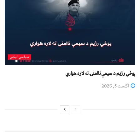
سیاسي لیکني
پوځي رژیم د سیمې ناامنۍ ته لاره هواري
اگست 5, 2026