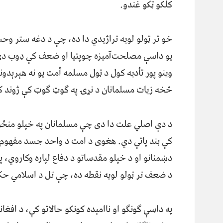
کلکو ټکو غندو.
خو تر ټولو لويه تراژیدي دا ده، چې د دغه ستر وح
يو داسې مصلحت‌آميزه چوپتيا او ضعف کې ډوب دي چې
وينو پور تأديه کول د ټول مسلمه أمت يو نه هېرېدو
څخه زيات مسلمانان د نړۍ په ګوټ ګوټ کې ژوند ک
د دې اصلي علت دا دی چې مسلمانان په خپلو منځونو
کې بند پاتې دي. هغوی د امت د واحد جسد مفهوم 
دښمنانو او د خپلو مقدساتو د دفاع لپاره وکاروي، 
د ضعف تر ټولو لویه نقطه ده، چې تل د اسلامي حکوم
په داسې ګونګو او ناامېده کونکو حالاتو کې، د افغ