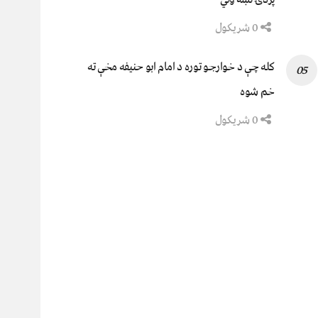
0 شریکول
کله چې د خوارجو توره د امام ابو حنیفه مخې ته
خم شوه
0 شریکول