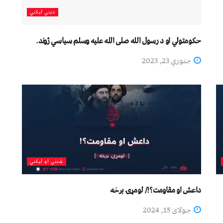
دیني لیکني
حکومتولي او د رسول الله صلی الله علیه وسلم سیاسي ژوند.
جنوري 23, 2023
شنني او لیکني
داعش او مقاومت؟!/ لومړۍ برخه
جولای 15, 2024