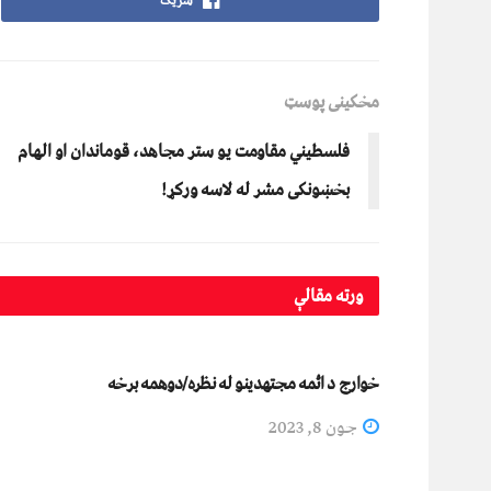
شریک
مخکینی پوسټ
فلسطيني مقاومت يو ستر مجاهد، قوماندان او الهام
بخښونکی مشر له لاسه ورکړ!
ورته
مقالې
دیني لیکني
خوارج د ائمه مجتهدينو له نظره/دوهمه برخه
جون 8, 2023