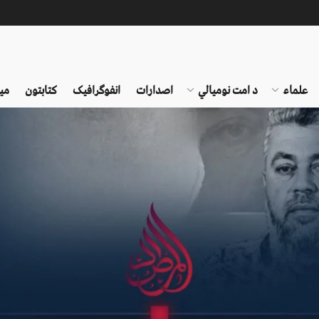
علماء
د امت نومیالي
اصدارات
انفوګرافیک
کتابتون
می