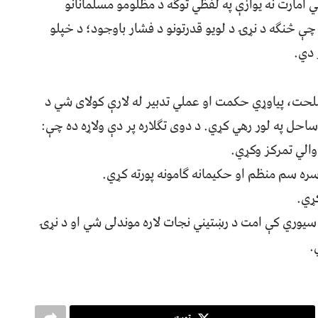
 امارت نه يوازې په لفظي توګه د مظلومو مسلمانانو
ې څنګه د نړۍ د لويو قدرتونو د فشار باوجود؛ د خپلو
 دي.
ت، پياوړي حکمت او عملي تدبير له لارې کولای شي د
ل په لور رهي کړي. د دوی تګلاره پر دې ولاړه ده چې:
ووالي تمرکز وکړي.
سره سم منظم او حکيمانه ګامونه پورته کړي.
ړي.
سيوري کې امت د رښتیني نجات لاره موندلی شي او د نړۍ
.