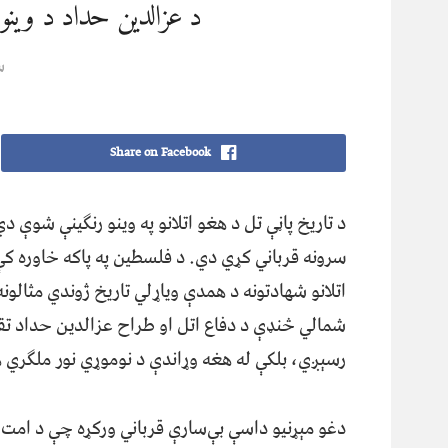
د عزالدین حداد د وینو
س
Share on Facebook
د تاريخ پاڼې تل د هغو اتلانو په وينو رنګينې شوې 
سرونه قرباني کړي دي. د فلسطين په پاکه خاوره 
اتلانو شهادتونه د همدې وياړلي تاريخ ژوندي مثالون
شمالي څنډې د دفاع اتل او طراح عزالدين حداد تقب
رسېږي، بلکې له هغه وړاندې د نوموړي نور ملګري ه
دغو مېړنيو داسې بې‌سارې قرباني ورکړه چې د امت په