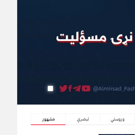
وروستي
تبصرې
مشهور