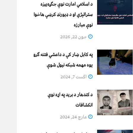
د اسلامي امارت نوې جګړه‌ییزه
ستراتېژي او د ډیورنډ کرښې هاخوا
نوې مبارزه
جون 22, 2026
په کابل ښار کې د داعشي فتنه ګرو
يوه مهمه شبکه نيول شوې
اگست 7, 2024
د کندهار د برید په اړه نوي
انکشافات
مارچ 24, 2024