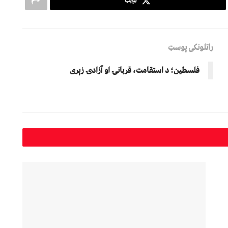
ټویټ
راتلونکی پوسټ
فلسطین؛ د استقامت، قربانۍ او آزادۍ زېرى