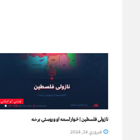
شنني او لیکني
نازولی فلسطين | څوارلسمه او وروستۍ برخه
فبروري 14, 2024