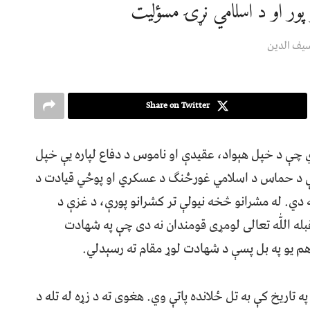
 پور او د اسلامي نړۍ مسؤلیت
يف الدين
Share on Twitter
دي چې د خپل هېواد، عقيدې او ناموس د دفاع لپاره يې خپل
کې د حماس د اسلامي غورځنګ د عسکري او پوځي قيادت د
ه دي. له مشرانو څخه نيولې تر کشرانو پورې، د غزې د
له اللّٰه تعالی لومړی قومندان نه دی چې په شهادت
م يو په بل پسې د شهادت لوړ مقام ته رسېدلي.
 تاريخ کې به تل ځلانده پاتې وي. هغوی ته د زړه له تله د