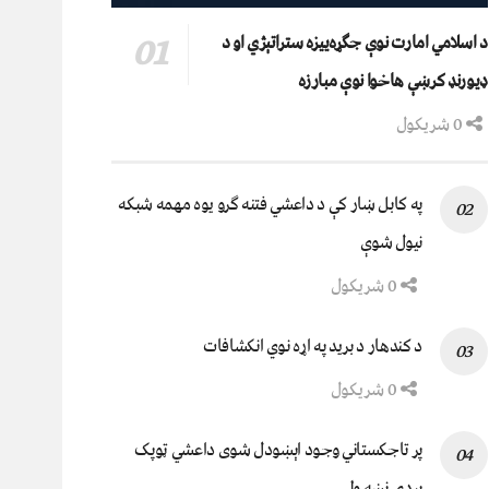
د اسلامي امارت نوې جګړه‌ییزه ستراتېژي او د
ډیورنډ کرښې هاخوا نوې مبارزه
0 شریکول
په کابل ښار کې د داعشي فتنه ګرو يوه مهمه شبکه
نيول شوې
0 شریکول
د کندهار د برید په اړه نوي انکشافات
0 شریکول
پر تاجکستاني وجود اېښودل شوی داعشي ټوپک
پردۍ نښه ولي