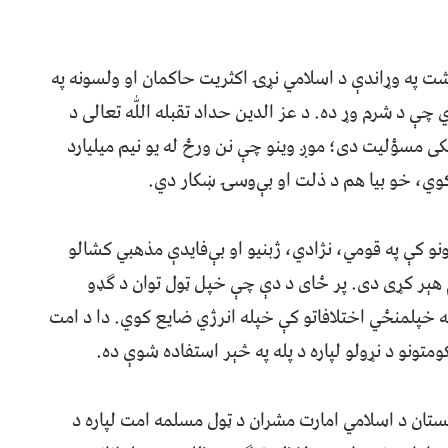
شت په وړاندې د اسلامي نړۍ اکثريت حاکمان او ولسونه په
 د شرم وړ ده. د عز الدين حداد تقبله اللّٰه تعالی د
نکی مسؤليت دی؛ موږ وينو چې نن ورځ له يو نيم ميليارد
وي، خو بيا هم د ذلت او بې‌وسۍ ښکار دي.
 کې په قومي، نژادي، ژبنيو او بې‌فايدې مذهبي کشالو
هېر کړی دی. پر ځای د دې چې خپل ټول توان د ګډو
په خپلمنځي اختلافاتو کې خپله انرژي ضايع کوي. دا د امت
تونو د نړولو لپاره د پله په څېر استفاده شوې ده.
انستان د اسلامي امارت مشران د ټول مسلمه امت لپاره د