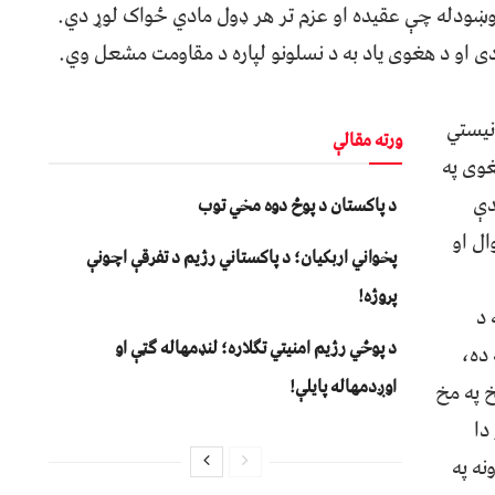
ښودله چې عقيده او عزم تر هر ډول مادي ځواک لوړ دي.
دی او د هغوی ياد به د نسلونو لپاره د مقاومت مشعل وي.
نيستي
ورته مقالې
وی په
دې
د پاکستان د پوځ دوه مخي توب
ال او
پخواني اربکیان؛ د پاکستاني رژیم د تفرقې اچونې
پروژه!
 د
د پوځي رژیم امنیتي تګلاره؛ لنډمهاله ګټې او
ده،
اوږدمهاله پایلې!
 په مخ
دا
نه په