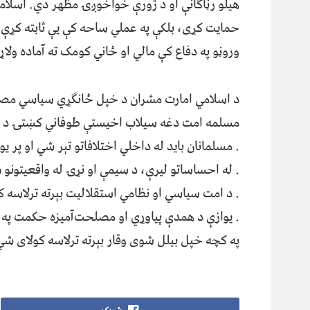
هيلو رڼاګانې او د ژورې خواخوږۍ مظهر دي. اسلامي
حمايت کړی، بلکې په عملي ساحه کې يې ثابته کړې چ
وروڼو په دفاع کې مالي او ځاني کومک ته آماده ولاړ
د اسلامي امارت مشران د خپل ځانګړي سياسي مصلح
مسلمه امت دغه سيلاب اخيستې طوفاني کښتۍ د ساح
. مسلمانان بايد له داخلي اختلافاتو تېر شي او پر ي
. له احساساتو ليرې، د سيمې او نړۍ له واقعيتونو 
. د امت سياسي او نظامي استقلاليت بېرته ترلاسه ک
. يوازې د همدې پياوړي او مصلحت‌آميزه حکمت په 
په کچه خپل بيلل شوی وقار بېرته ترلاسه کولای شي