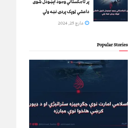
پر تاجکستاني وجود اېښودل شوی
داعشي ټوپک پردۍ نښه ولي
مارچ 25, 2024
Popular Stories