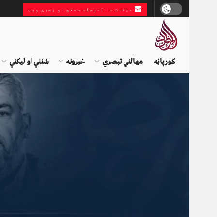
میقات د المرصاد سمعي او بصري ویب
کورپاڼه
مهالني تبصري
خبرونه
شننې او لیکنې