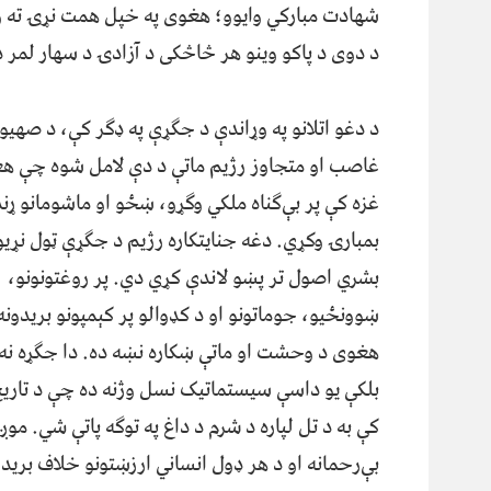
شهادت مبارکي وایوو؛ هغوی په خپل همت نړۍ ته و
د دوی د پاکو وينو هر څاڅکی د آزادۍ د سهار لمر 
د دغو اتلانو په وړاندې د جګړې په ډګر کې، د صهيو
غاصب او متجاوز رژيم ماتې د دې لامل شوه چې هغ
غزه کې پر بې‌ګناه ملکي وګړو، ښځو او ماشومانو ړن
بمبارۍ وکړي. دغه جنايتکاره رژيم د جګړې ټول نړيو
بشري اصول تر پښو لاندې کړي دي. پر روغتونونو،
ښوونځيو، جوماتونو او د کډوالو پر کېمپونو بريدونه
هغوی د وحشت او ماتې ښکاره نښه ده. دا جګړه نه 
بلکې يو داسې سيستماتيک نسل وژنه ده چې د تاريخ
کې به د تل لپاره د شرم د داغ په توګه پاتې شي. موږ 
بې‌رحمانه او د هر ډول انساني ارزښتونو خلاف بريدو