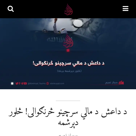
د داعش د مالي سرچینو څرنګوالی! څلور
دېرشمه
حجاز تمیم