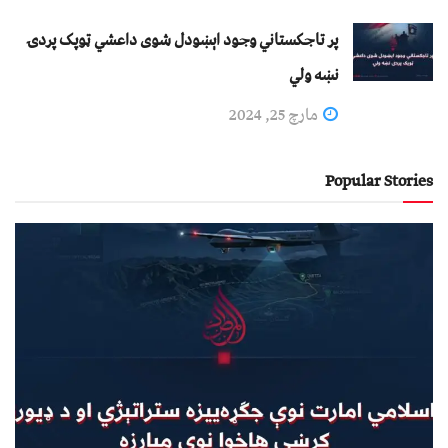
پر تاجکستاني وجود اېښودل شوی داعشي ټوپک پردۍ
نښه ولي
مارچ 25, 2024
Popular Stories