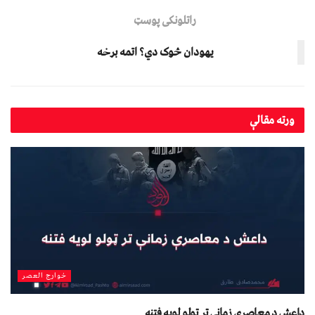
راتلونکی پوسټ
یهودان څوک دي؟ اتمه برخه
ورته
مقالې
خوارج العصر
داعش د معاصرې زمانې تر ټولو لویه فتنه