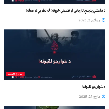
د داعشي پدیدې تاریخي او فلسفي څېړنه؛ له نظریې تر عمله!
جولای 2, 2025
خوارج العصر
د خوارجو لقبونه!
مارچ 23, 2025