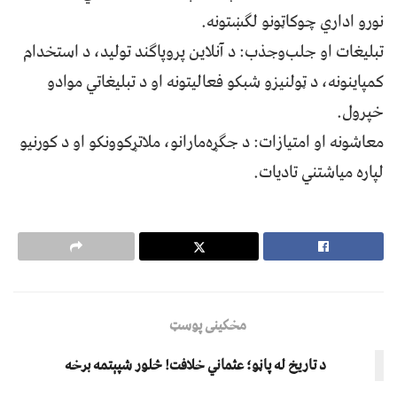
نورو اداري چوکاټونو لګښتونه.
تبلیغات او جلب‌وجذب: د آنلاین پروپاګند تولید، د استخدام
کمپاینونه، د ټولنیزو شبکو فعالیتونه او د تبلیغاتي موادو
خپرول.
معاشونه او امتیازات: د جګړه‌مارانو، ملاتړکوونکو او د کورنیو
لپاره میاشتني تادیات.
مخکینی پوسټ
د تاریخ له پاڼو؛ عثماني خلافت! څلور شپېتمه برخه