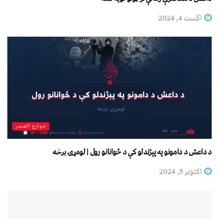
اگست 4, 2024
خوارج العصر
د داعش د دامونو په پېژندلو کې د ځوانانو رول | لومړۍ برخه
اکتوبر 5, 2024