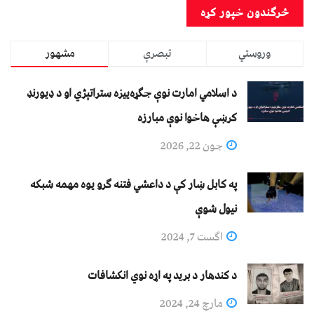
وروستي
تبصرې
مشهور
د اسلامي امارت نوې جګړه‌ییزه ستراتېژي او د ډیورنډ
کرښې هاخوا نوې مبارزه
جون 22, 2026
په کابل ښار کې د داعشي فتنه ګرو يوه مهمه شبکه
نيول شوې
اگست 7, 2024
د کندهار د برید په اړه نوي انکشافات
مارچ 24, 2024