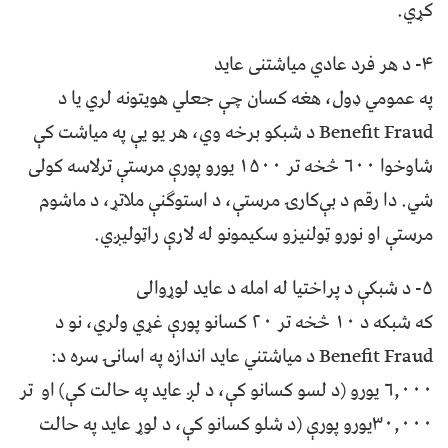
کړي.
۴- د هر فرد عادي میاشتنی عاید
په عمومي ډول، هغه کسان چې جعلي هویتونه لري یا د
Benefit Fraud د شبکو برخه وي، هر یو یې په میاشت کې
شاوخوا ۶۰۰ څخه تر ۱۵۰۰ یورو پورې مرستې ترلاسه کولی
شي. دا رقم د بې‌کارۍ مرستې، د استوګنې ملاتړ، د ماشوم
مرستې او نورو ټولنیزو سکیمونو له لارې راټولیږي.
۵- د شبکې د پراختیا له امله د عاید لوړوالی
که شبکه د ۱۰ څخه تر ۲۰ کسانو پورې غړي ولري، نو د
Benefit Fraud د میاشتني عاید اندازه په اسانۍ سره د:
۶,۰۰۰ یورو (د لسو کسانو کې، د لږ عاید په حالت کې) او تر
۳۰,۰۰۰یورو پورې (د شلو کسانو کې، د لوړ عاید په حالت