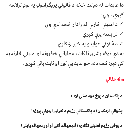
دا عایدات له دولت څخه د قانوني پروګرامونو په نوم ترلاسه
کېږي، چې:
✓ د امنیتي څارنې له رادار څخه لرې وي
✓ لږ پلټنه پرې کېږي
✓ د قانوني عوایدو په څېر ښکاري
په دې توګه بشري تلفات، عملیاتې خطرونه او امنیتي څارنه په
کې ډېره کمه ده، خو عاید یې لوړ او ثابت پاتې کېږي.
ورته مقالې
د پاکستان د پوځ دوه مخي توب
پخواني اربکیان؛ د پاکستاني رژیم د تفرقې اچونې پروژه!
د پوځي رژیم امنیتي تګلاره؛ لنډمهاله ګټې او اوږدمهاله پایلې!