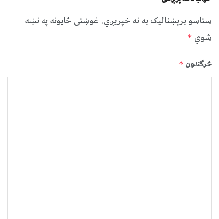
ستاسو برېښناليک به نه خپريږي.
غوښتى ځایونه په نښه
شوي
*
څرگندون
*