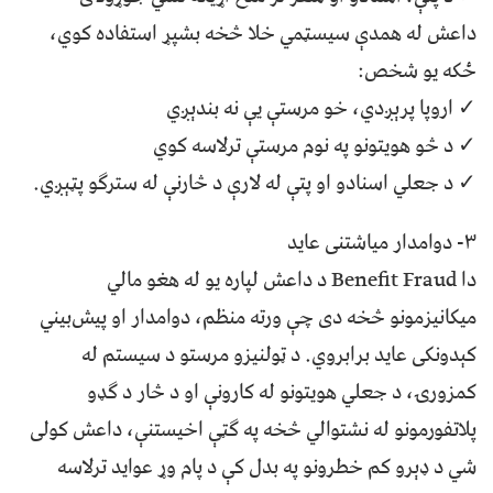
داعش له همدې سیسټمي خلا څخه بشپړ استفاده کوي،
ځکه یو شخص:
✓ اروپا پرېږدي، خو مرستې یې نه بندېږي
✓ د څو هویتونو په نوم مرستې ترلاسه کوي
✓ د جعلي اسنادو او پتې له لارې د څارنې له سترګو پټېږي.
۳- دوامدار میاشتنی عاید
دا Benefit Fraud د داعش لپاره یو له هغو مالي
میکانیزمونو څخه دی چې ورته منظم، دوامدار او پیش‌بیني
کېدونکی عاید برابروي. د ټولنیزو مرستو د سیستم له
کمزورۍ، د جعلي هویتونو له کارونې او د څار د ګډو
پلاتفورمونو له نشتوالي څخه په ګټې اخیستنې، داعش کولی
شي د ډېرو کم خطرونو په بدل کې د پام وړ عواید ترلاسه