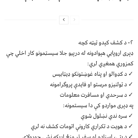
۲- د کشف کېدو ټیټه کچه
ډېری اروپایي هېوادونه له درېیو جلا سیسټمونو کار اخلي چې
کمزوري همغږي لري:
✓ د کډوالو او پناه غوښتونکو ډیټابیس
✓ د ټولنیزو مرستو او فایدې پروګرامونه
✓ د سرحدي او مسافرت معلومات
په ډېری مواردو کې دا سیستمونه:
✓ سره ندي نښلول شوي
✓ د هویت د تکراري کارونې اتومات کشف نه لري
✓ د پتې، اسنادو او سفر تر منځ اړیکه نشي جوړولای