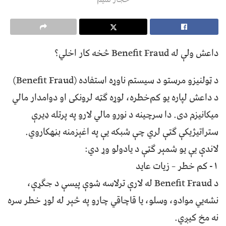
داعش ولې له Benefit Fraud څخه کار اخلي؟
د ټولنیزو مرستو د سیستم ناوړه استفاده (Benefit Fraud)
د داعش لپاره یو کم‌خطره، لوړه ګټه لرونکی او دوامدار مالي
میکانیزم دی. دا سرچینه د نورو مالي لارو په پرتله ډیرې
ستراتیژیکې ګټې لري چې شبکه یې په اغېزمنه بڼهکاروي.
لاندې یې یو شمېر ګټې د یادولو وړ دي:
۱- کم خطر – زیات عاید
د Benefit Fraud له لارې ترلاسه شوې پیسې د جګړې،
نشه‌يي موادو، وسلو، یا قاچاقي چارو په څېر له لوړ خطر سره
نه مخ کیږي.