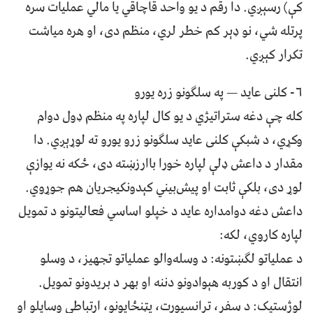
کې) رسېږي. دا رقم د یو واحد قاچاقي یا مالي عملیات سره
پرتله شي، نو ډېر کم خطر لري، منظم دی، او هره میاشت
تکرار کېږي.
۶- کلنی عاید — په سلګونو زره یورو
کله چې دغه ستراتیژي د یو کال لپاره په منظم ډول دوام
وکړي، د شبکې کلنی عاید سلګونو زرو یورو ته لوړېږي. دا
مقدار د داعش ډلې لپاره خورا باارزښته دی، ځکه نه یوازې
لوړ دی، بلکې ثابت او پیش‌بیني کېدونکیجریان هم جوړوي.
داعش دغه دوامداره عاید د خپلو اساسي فعالیتونو د تمویل
لپاره کاروي، لکه:
د عملیاتو لګښتونه: د وسله‌والو عملیاتو تجهیز، د وسلو
انتقال او د کوربه هېوادونو دننه او بهر د بریدونو تمویل.
لوژستیک: د سفر، ترانسپورت، پټنځایونو، ارتباطي وسایلو او