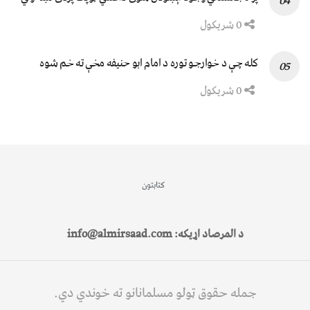
0 شریکول
کله چې د خوارجو توره د امام ابو حنیفه مخې ته خم شوه
0 شریکول
کتابتون
د المرصاد اړیکه: info@almirsaad.com
جمله حقوق ټولو مسلمانانو ته خوندي دي.