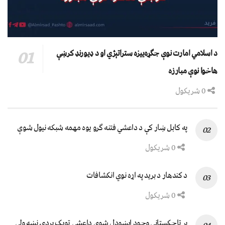
د اسلامي امارت نوې جګړه‌ییزه ستراتېژي او د ډیورنډ کرښې
هاخوا نوې مبارزه
0 شریکول
په کابل ښار کې د داعشي فتنه ګرو يوه مهمه شبکه نيول شوې
0 شریکول
د کندهار د برید په اړه نوي انکشافات
0 شریکول
پر تاجکستاني وجود اېښودل شوی داعشي ټوپک پردۍ نښه ولي