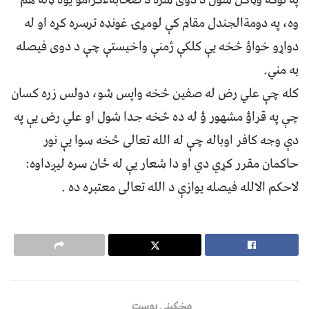
وه، په دومةالجندل مقام كې لومړۍ غونډه ترسره کړه او له
دواړو خواؤ څخه یې کلکې ژمنې واخیستې چې د دوی فیصله
به مني.
کله چې علي رض له صفین څخه واپس شو، دولس زره کسان
چې په قراؤ مشهور ؤ له ده څخه جدا شول او علي رض یې په
دې وجه کافر اوباله چې له الله تعالی څخه سوا یې نور
حاکمان مقرر کړي دي او دا شعار یې له ځان سره لیږداوه:
لاحکم الالله فیصله یوازې د الله تعالی معتبره ده .
مخکینی پوسټ