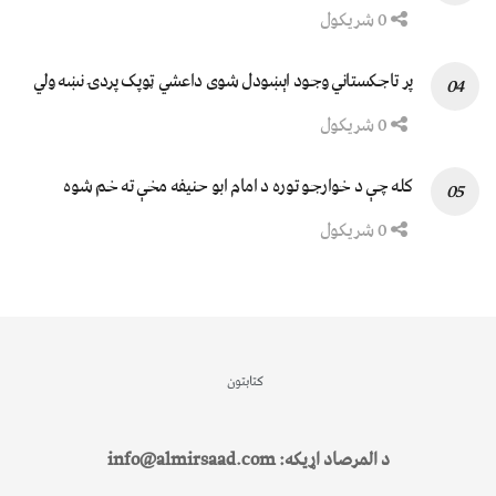
0 شریکول
پر تاجکستاني وجود اېښودل شوی داعشي ټوپک پردۍ نښه ولي
0 شریکول
کله چې د خوارجو توره د امام ابو حنیفه مخې ته خم شوه
0 شریکول
کتابتون
د المرصاد اړیکه: info@almirsaad.com