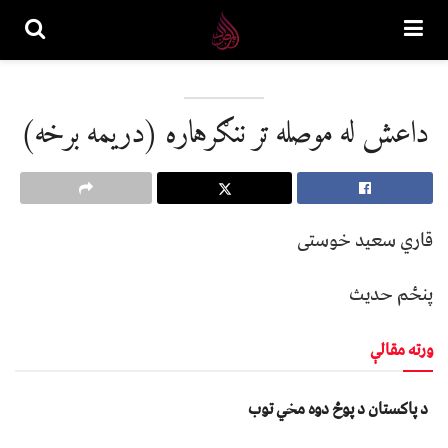
داعش له موصله تر ننګرهاره (دریمه برخه)
قاري سعید خوستی
پنځم حدیث
ورته مقالې
د پاکستان د پوځ دوه مخي توب