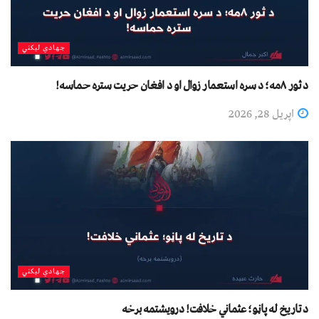
جهادي لیکني
د ثور ۸مه؛ د سره استعمار زوال او د افغان حریت ستره حماسه!
اپریل 28, 2026
جهادي لیکني
د تاریخ له پاڼو؛ عثماني خلافت! درويشتمه برخه