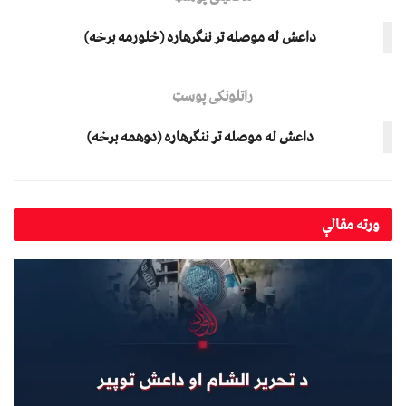
داعش له موصله تر ننګرهاره (څلورمه برخه)
راتلونکی پوسټ
داعش له موصله تر ننګرهاره (دوهمه برخه)
ورته
مقالې