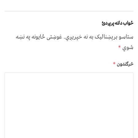
ځواب دلته پرېږدئ
ستاسو برېښناليک به نه خپريږي.
غوښتى ځایونه په نښه
شوي
*
څرگندون
*