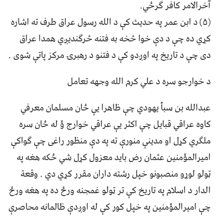
آخرالامر کافر ګرځي.
(۵) د ابن عمر په حدیث کې د الله رسول عراق طرف ته اشاره
کړي ده چې د دې خوا څخه به فتنه څرګندیږي همدا عراق
دی چې د تاریخ په اوږدو کې د فتنو د رهبرۍ مرکز پاتې شوی .
د خوارجو سره د علي کرم الله وجهه تعامل
عبدالله بن سبأ يهودي چې ظاهرا یې ځان مسلمان معرفي
کاوه عراقي قبایل چې اکثر یې عراقي خوارج ؤ له ځان سره
ملګري کړل او مدینې منورې ته په دې منظور راغی چې ګواکې
امیرالمؤمنین عثمان رض باید معزول کړل شي ځکه هغه په
ټولو لوړو منصبونو خپل رشته داران مقرر کړي دي . وقعة
الدار د اسلام په تاریخ کې تر ټولو غمجنه ورځ ده په هغه ورځ
چې امیرالمؤمنین په خپل کور کې له اوږدې ظالمانه محاصرې