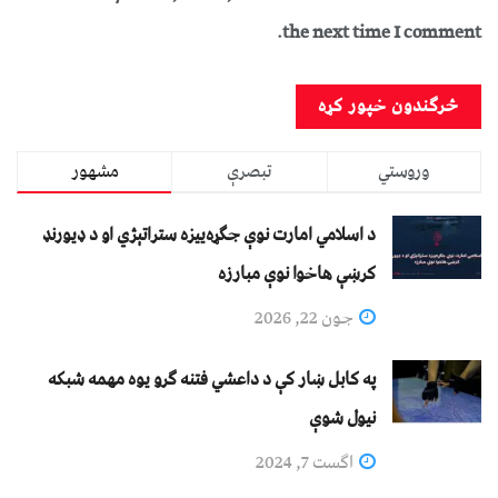
the next time I comment.
وروستي
تبصرې
مشهور
د اسلامي امارت نوې جګړه‌ییزه ستراتېژي او د ډیورنډ
کرښې هاخوا نوې مبارزه
جون 22, 2026
په کابل ښار کې د داعشي فتنه ګرو يوه مهمه شبکه
نيول شوې
اگست 7, 2024