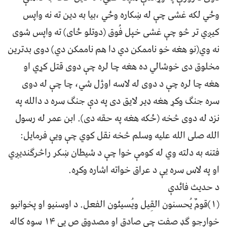
وځي لکه غشی چې له ښکاره وځي ،بیا به دین ته نه واپس
کیږي تر څو چې غشی خپل فُوق (دوتلو ځای) ته واپس شوی
نه وي(نو هغه خو ناممکن دي دا هم ناممکن دي) دوی بدترین
مخلوق دی خوشالي ده هغه چا لره چې دوی قتل کړي او
هغه چا لره چې د دوی له لاسه اوژل شي، چا چې له دوی
سره جنګ وکړ هغه ډیر لایق دی په دې جنګ سره د دالله په
نزد له دوی څخه (ځکه هغه په حقه دی). ابن عمر له رسول
الله صلی الله علیه وسلم څخه نقل کوي چې ویې فرمایل:
فتنه به دلته وي له کومې خوا چې د شیطان ښکر راڅرګندیږي
او په لاس سره یې د عراق خواته اشاره وکړه.
د حدیث فائدې
(۱)قومٌ يُحسنون القِيل ويُسيئون الفعل. د اوسنیو او پخوانیو
خوارجو ګډ صفت چې صادق او مصدوق ص یې ۱۴ سوه کاله