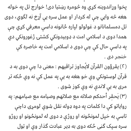
پخوا وړاندوینه کړي وه څومره رښتیا دی! خوارج تل په خوله
هغه څه وایي چې له کردار او عمل سره يې آړخ نه لګوي، دوی
تل دمسلمانانو د غولولو لپاره ځانونه داسې معرفي کړي چې
همدا دوی د اسلامي امت د ډوبیدونکي کشتۍ ژغورونکي دي
په داسې حال کې چې دوی د اسلامي امت په خاصره کې
خنجر دی .
(۲) يقرؤون القرآن لايُجاوز تراقيهم : معنی دا چې دوی به د
قرآن لوستونکي وي خو هغه به یې په عمل کې نه وي ځکه تر
مری به یې لاندې نه وي کوز شوی .
(۳) يَحقِر أحدكم صلاته مع صلاتهم وصيامه مع صيامهم: په
روایاتو کې دا کلمات په دوه ډوله نقل شوي لومړۍ داچې
تاسې به خپل لمونځونه او روژې د دوی له لمونځونو او روژو
سره سپک ګڼی ځکه دوی به ډیر عبادت ګذار وي او ټول