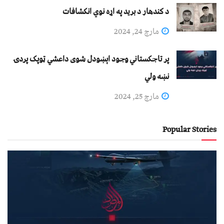
د کندهار د برید په اړه نوي انکشافات
مارچ 24, 2024
پر تاجکستاني وجود اېښودل شوی داعشي ټوپک پردۍ
نښه ولي
مارچ 25, 2024
Popular Stories