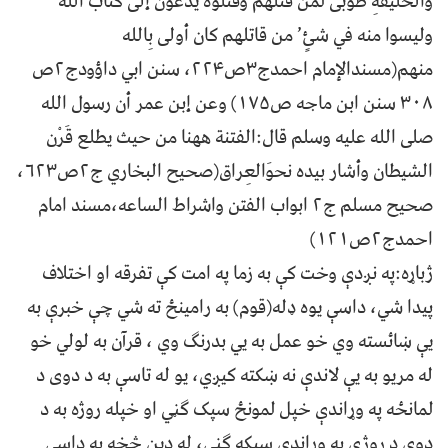
والخليقةِ طُوبى لمن قتلهم وقتلوه يدعون إلى كتاب الله
وليسوا منه في شئٍ’ من قاتلهم كان أولى بِالله
منهم(مسندالإمام احمدج۳ص۲۲۴، سنن ابي داؤودج۲ص
۳۰۸ سنن ابن ماجه ص۱۷۵) وعن إبن عمر أن رسول الله
صلی الله علیه وسلم قال:الفتنة ههنا من حيث يطلع قَرْن
الشيطان وأشار بيده نحوَالعِراق(صحيح البخاري ج۲ص۶۲۳،
صحیح مسلم ج۲ ابواب الفتن واشراط الساعه،مسند امام
احمدج۲ص۱۲۱)
ژباړه:په نږدې وخت کې به زما په امت کې تفرقه او اختلاف
پیدا شي، داسې یوه ډله(قوم) به رامینځ ته شي چې خبرې به
یې ښائسته وي خو عمل به يي بدرنګ وي ، قرآن به لولي خو
له مریو به یې لاندې نه ښکته کیږي، یو له تاسې به د دوی د
لمانځه په وړاندې خپل لمونځ سپک ګڼي او خپله روژه به د
دوی د روژې په وړاندې سپکه ګڼي، له دین څخه به داسې