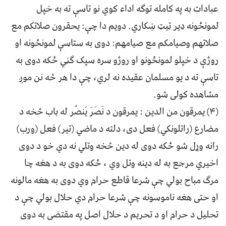
عبادات به په کامله توګه اداء کوي نو تاسې ته به خپل
لمونځونه ډیر ټیټ ښکاري. دویم دا چې: یحقرون صلاتکم مع
صلاتهم وصیامکم مع صیامهم: دوی به ستاسې لمونځونه او
روژې د خپلو لمونځونو او روژو سره سپک ګڼي ځکه دوی به
تاسې ته د یو مسلمان عقیده نه لري، چې دا هر څه نن موږ
مشاهده کولی شو.
(۴) یمرقون من الدین : یمرقون د نَصَرَ یَنصُر له باب څخه د
مضارع (راتلونکي) فعل دی، دلته د ماضي (تیر) فعل (ورب)
رانه وړل شو ځکه دوی له دین څخه وتلي نه دي خو د دوی
اخیري مرجع به له دینه وتل وي ، ځکه دوی به د هغه چا
مرګ مباح بولي چې شرعا قاطع حرام وي دوی به هغه مالونه
او حتی هغه ناموسونه چې شرعا حرام دي حلال بولي چې د
تحلیل د حرام او د تحریم د حلال اصل په مقتضی به دوی