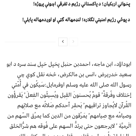
پخواني اربکیان؛ د پاکستاني رژیم د تفرقې اچونې پروژه!
د پوځي رژیم امنیتي تګلاره؛ لنډمهاله ګټې او اوږدمهاله پایلې!
ابوداؤد، ابن ماجه، احمدبن حنبل پخپل خپل سند سره د ابو
سعید خدريرض ،انس بن مالکرض، څخه نقل کوي چې
رسول الله صلی الله علیه وسلم اوفرمایل:سَیکُون فِي أُمّتي
إختلاف وفُرقةٌ’ قومٌ يُحسنونَ القِيل ويُسِيئُون الفِعلَ’ يَقرؤُون
القُرآن لايُجاوز تراقيهم’ يَحقِر أحدكم صَلاتُه مع صلاتِهم
وصيامُه مع صِيامهم’ يَمرُقون من الدين كما يمرُق السّهم من
الَرميَّة ’ لايرجعون حتى يرتدُّ السهم على فُوقه هم شرُّالخلق