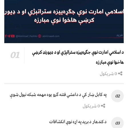
د اسلامي امارت نوې جګړه‌ییزه ستراتېژي او د ډیورنډ کرښې
هاخوا نوې مبارزه
0 شریکول
په کابل ښار کې د داعشي فتنه ګرو يوه مهمه شبکه نيول شوې
0 شریکول
د کندهار د برید په اړه نوي انکشافات