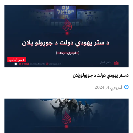
دیني لیکني
د ستر يهودي دولت د جوړولو پلان
فبروري 4, 2024