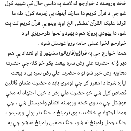
څخه وروسته د خوارجو له لاسه په داسې حال کې شهید کړل
شو چې د قرآن کریم دا مبارک آیتونه یې زمزمه کول: طه ما
انزلنا علیک القرآن لتشقی الخ اوپه وینو یې قرآن کریم لت پت
شو، دا یهودي پروژه هم د یهودو لخوا طرحریزي او د
خوارجو لخوا عملي جامه ورواغوستل شوه .
همدا خوارج چې په قراؤو(قاریانو) مشهور ؤ او تعداد یې هم
ډیر ؤ له حضرت علي رض سره بیعت وکړ خو کله چې حضرت
معاویه رض خبر شو نو د حضرت علي رض سره یې د بیعت
لپاره شرط دا مقرر کړ چې لومړۍ باید د حضرت عثمان قاتلین
قصاص کړل شي خو حضرت علي رض د خپل اجتهاد له مخې
غوښتل چې د دوی څخه وروسته انتقام واخیستل شي ، چې
همدا اجتهادي خلاف د دوی ترمینځ د جنګ تر پولې ورسیدو ،
جنګ جمل رامینځ ته شو، جنګ صفین رامینځ ته شو چې په