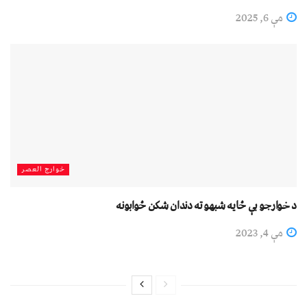
مې 6, 2025
خوارج العصر
د خوارجو بې ځایه شبهو ته دندان شکن ځوابونه
مې 4, 2023