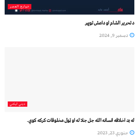
خوارج العصر
د تحرير الشام او داعش توپیر
دسمبر 9, 2024
دیني لیکني
له بد اخلاقه انسانه الله جل جلا له او ټول مخلوقات کرکه کوي.
جنوري 23, 2023