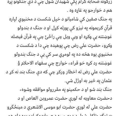
زرګونه صحابه کرام پکې شهیدان شول چې د دې جنګونو پړه
هم د خوارجو په غاړه وه .
په جنګ صفین کې شامیانو د خپل شکست د مخنیوي لپاره
قرآنِ کریمونه په نیزو کې پورته کړل او د جنګ د بندولو
غوښتنه یې وکړه او ویې ویل چې راځئ چې په قرآن فیصله
وکړو، حضرت علي رض چې پوهیده چې دا د شکست د
مخنیوي یوه هڅه ده په لومړي سر کې یې د جنګ بندولو
غوښتنه رد کړه خو قراء، خوارج چې سفهاء الاحلام ؤ
حضرت علي رض ته اخطار ورکړ چې که دې جنګ بند نه کړ د
عثمان په څیر به اوژل شي.
جنګ بند شو او د حکمینو په مقررولو موافقه وشوه،
دحضرت معاویه له لورې حضرت عمروبن العاص او د
حضرت علي له لورې حضرت ابو موسی الاشعري د مینځګړو
په توګه وټاکل شول د دوی سره د صحابهءکرامو یوه ډله هم