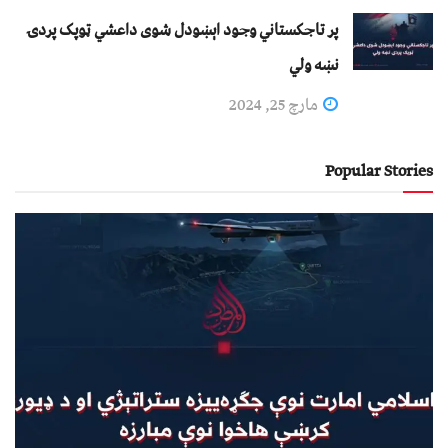
پر تاجکستاني وجود اېښودل شوی داعشي ټوپک پردۍ
نښه ولي
مارچ 25, 2024
Popular Stories