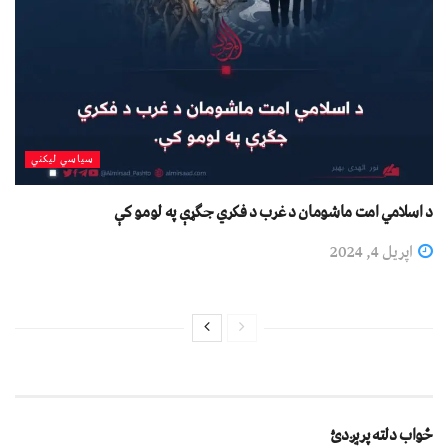
سیاسي لیکني
د اسلامي امت ماشومان د غرب د فکري جګړې په لومو کې
اپریل 4, 2024
ځواب دلته پرېږدئ