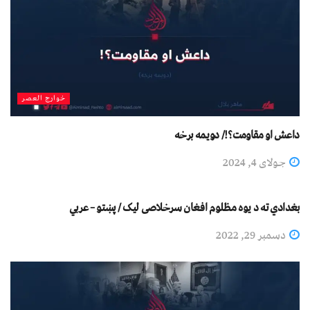
خوارج العصر
داعش او مقاومت؟!/ دویمه برخه
جولای 4, 2024
خوارج العصر
بغدادي ته د یوه مظلوم افغان سرخلاصی لیک / پښتو – عربي
دسمبر 29, 2022