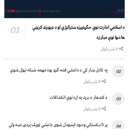
د اسلامي امارت نوې جګړه‌ییزه ستراتېژي او د ډیورنډ کرښې
هاخوا نوې مبارزه
0 شریکول
په کابل ښار کې د داعشي فتنه ګرو يوه مهمه شبکه نيول شوې
0 شریکول
د کندهار د برید په اړه نوي انکشافات
0 شریکول
پر تاجکستاني وجود اېښودل شوی داعشي ټوپک پردۍ نښه ولي