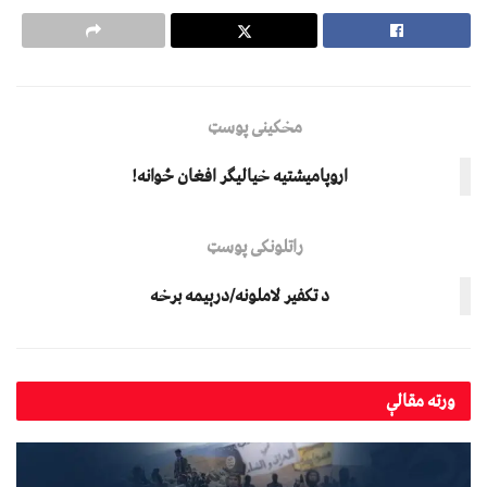
مخکینی پوسټ
اروپامیشتیه خیالیګر افغان ځوانه!
راتلونکی پوسټ
د تکفیر لاملونه/درېیمه برخه
ورته
مقالې