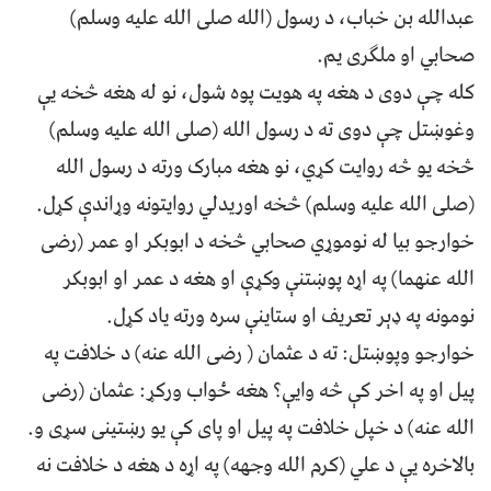
عبدالله بن خباب، د رسول (الله صلی الله علیه وسلم)
صحابي او ملګرى یم.
کله چې دوی د هغه په ​​هویت پوه شول، نو له هغه څخه یې
وغوښتل چې دوی ته د رسول الله (صلی الله علیه وسلم)
څخه یو څه روایت کړي، نو هغه مبارک ورته د رسول الله
(صلی الله علیه وسلم) څخه اوريدلي روايتونه وړاندې کړل.
خوارجو بيا له نوموړي صحابي څخه د ابوبکر او عمر (رضی
الله عنهما) په اړه پوښتنې وکړې او هغه د عمر او ابوبکر
نومونه په ډېر تعریف او ستاینې سره ورته یاد کړل.
خوارجو وپوښتل: ته د عثمان ( رضی الله عنه) د خلافت په
پيل او په اخر کې څه وايې؟ هغه ځواب ورکړ: عثمان (رضی
الله عنه) د خپل خلافت په پیل او پای کې یو رښتینی سړی و.
بالاخره يې د علي (کرم الله وجهه) په اړه د هغه د خلافت نه