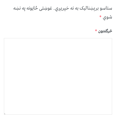
ستاسو برېښناليک به نه خپريږي.
غوښتى ځایونه په نښه
شوي
*
څرگندون
*