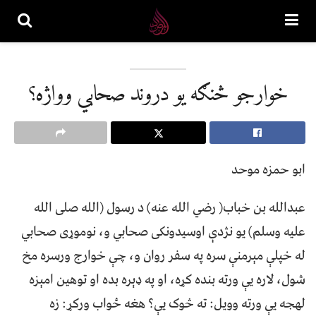
خوارجو څنګه يو دروند صحابي وواژه؟
ابو حمزه موحد
عبدالله بن خباب( رضي الله عنه) د رسول (الله صلى الله
عليه وسلم) يو نژدې اوسيدونکى صحابي و، نوموړى صحابي
له خپلې مېرمنې سره په سفر روان و، چې خوارج ورسره مخ
شول، لاره يې ورته بنده کړه، او په ډېره بده او توهین امېزه
لهجه يې ورته وويل: ته څوک يې؟ هغه ځواب ورکړ: زه