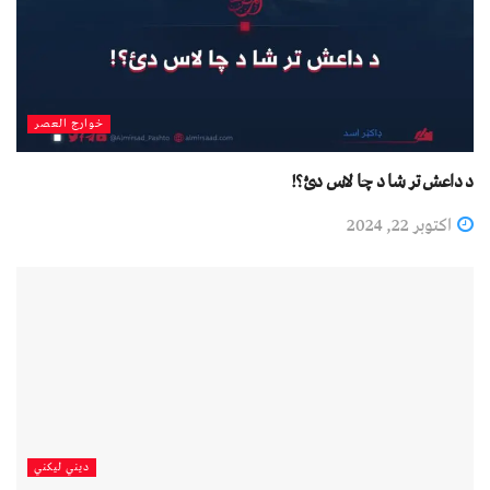
خوارج العصر
د داعش تر شا د چا لاس دئ؟!
اکتوبر 22, 2024
دیني لیکني