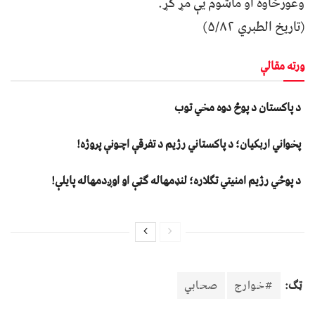
وغورځاوه او ماشوم يې مړ کړ.
(تاریخ الطبري ۵/۸۲)
ورته مقالې
د پاکستان د پوځ دوه مخي توب
پخواني اربکیان؛ د پاکستاني رژیم د تفرقې اچونې پروژه!
د پوځي رژیم امنیتي تګلاره؛ لنډمهاله ګټې او اوږدمهاله پایلې!
ټګ:
#خوارج
صحابي