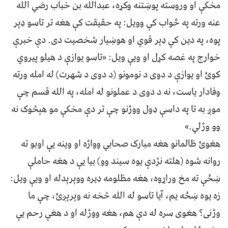
مخکې او وروسته پوښتنه وکړه، عبدالله بن خباب رضي الله
عنه ورته په ځواب کې وويل: په حقيقت کې هغه تر تاسو ډېر
پوه، په دين کې ډېر قوي او هوښيار شخصیت دی. دې خبرې
خوارج په غصه کړل او ویې ویل: «تاسو یوازې د هیلو پیروي
کوئ او یوازې د دوی د نومونو (د دوی د شهرت) له امله ورته
وفادار یاست، نه د دوی د عملونو له امله، په الله قسم چې
موږ به تا په داسې ډول ووژنو چې تر دې مخکې مو هېڅوک نه
وو وژلي.»
هغوئ ظالمانو هغه مبارک صحابي وواژه او وینه یې اوبو ته
روانه شوه (هلته نژدې یوه سیند وو) بيا يې د هغه حاملې
ښځې ته مخ وراړوه، هغه مظلومه ډيره ووېرېدله او ويې ويل:
زه يوه ښځه يم، آيا تاسو له الله څخه نه وېرېږئ، چې ما
وژنى؟ هغوى سره له دې هم، هغه ووژله او د هغې رحم یې