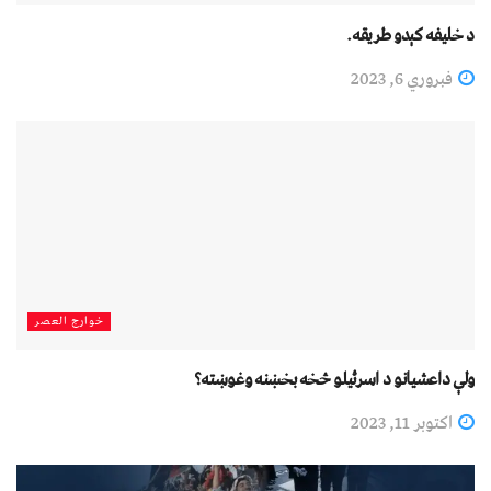
د خلیفه کېدو طریقه.
فبروري 6, 2023
خوارج العصر
ولې داعشیانو د اسرئیلو څخه بخښنه وغوښته؟
اکتوبر 11, 2023