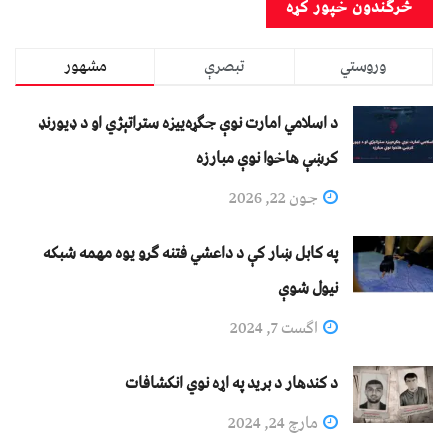
وروستي
تبصرې
مشهور
د اسلامي امارت نوې جګړه‌ییزه ستراتېژي او د ډیورنډ
کرښې هاخوا نوې مبارزه
جون 22, 2026
په کابل ښار کې د داعشي فتنه ګرو يوه مهمه شبکه
نيول شوې
اگست 7, 2024
د کندهار د برید په اړه نوي انکشافات
مارچ 24, 2024