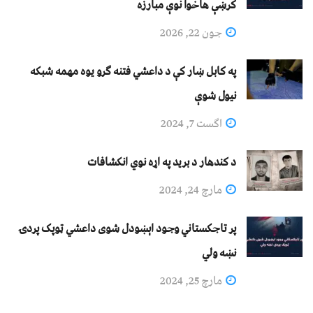
کرښې هاخوا نوې مبارزه
جون 22, 2026
په کابل ښار کې د داعشي فتنه ګرو يوه مهمه شبکه
نيول شوې
اگست 7, 2024
د کندهار د برید په اړه نوي انکشافات
مارچ 24, 2024
پر تاجکستاني وجود اېښودل شوی داعشي ټوپک پردۍ
نښه ولي
مارچ 25, 2024