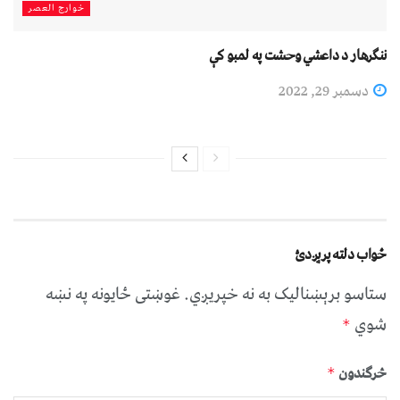
خوارج العصر
ننګرهار د داعشي وحشت په لمبو کې
دسمبر 29, 2022
ځواب دلته پرېږدئ
ستاسو برېښناليک به نه خپريږي.
غوښتى ځایونه په نښه
شوي
*
څرگندون
*