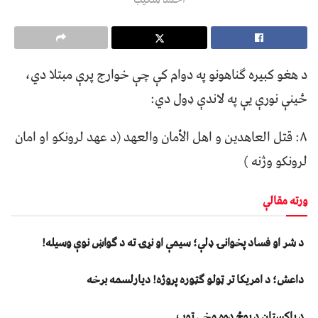
د هغو کبیره ګناهونو په دوام کې چې خوارج پرې مبتلا دي،
ځینې نورې یې په لاندې ډول دي:
۸: قتل العاهدین و اهل الأمان والعهد (د عهد لرونکو او امان
لرونکو وژنه )
ورته مقالې
د شر او فساد پخوانۍ ډلې؛ سیمې او نړۍ ته د ګواښ نوې وسیله!
داعش؛ د امریکا تر ټولو ګټوره پروژه! دیارلسمه برخه
د پاکستان د پوځ دوه مخي توب