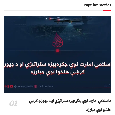
Popular Stories
د اسلامي امارت نوې جګړه‌ییزه ستراتېژي او د ډیورنډ کرښې
هاخوا نوې مبارزه