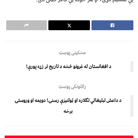
مخکینی پوسټ
د افغانستان له غرونو څخه د تاریخ تر زړه پورې!
راتلونکی پوسټ
د داعش تبلیغاتي تګلاره او ټولنیزې رسنۍ! دويمه او وروستۍ
برخه