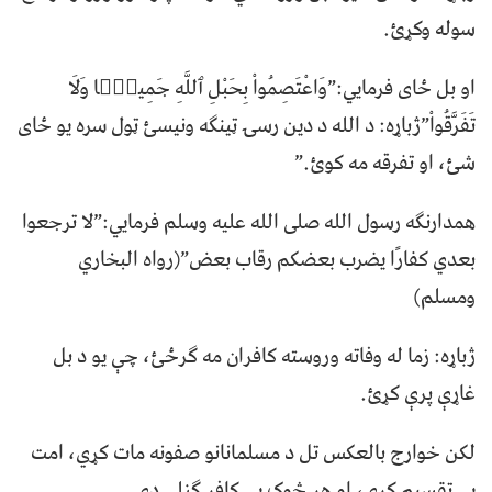
سوله وکړئ.
او بل ځای فرمایي:”وَاعْتَصِمُواْ بِحَبْلِ ٱللَّهِ جَمِيعًۭا وَلَا
تَفَرَّقُواْ”ژباړه: د الله د دين رسۍ ټينګه ونيسئ ټول سره يو ځاى
شئ، او تفرقه مه کوئ.”
همدارنګه رسول الله صلی الله علیه وسلم فرمایي:”لا ترجعوا
بعدي كفارًا يضرب بعضكم رقاب بعض”(رواه البخاري
ومسلم)
ژباړه: زما له وفاته وروسته کافران مه ګرځئ، چې یو د بل
غاړې پرې کړئ.
لکن خوارج بالعکس تل د مسلمانانو صفونه مات کړي، امت
یې تقسیم کړی، او هر څوک یې کافر ګڼلی دی.