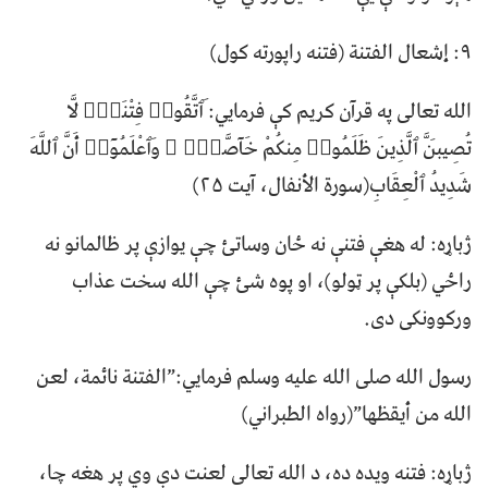
۹: إشعال الفتنة (فتنه راپورته کول)
الله تعالی په قرآن کریم کې فرمایي: َٱتَّقُوا۟ فِتْنَةًۭ لَّا
تُصِيبَنَّ ٱلَّذِينَ ظَلَمُوا۟ مِنكُمْ خَآصَّةًۭ ۖ وَٱعْلَمُوٓا۟ أَنَّ ٱللَّهَ
شَدِيدُ ٱلْعِقَابِ(سورة الأنفال، آيت ۲۵)
ژباړه: له هغې فتنې نه ځان وساتئ چې یوازې پر ظالمانو نه
راځي (بلکې پر ټولو)، او پوه شئ چې الله سخت عذاب
ورکوونکی دی.
رسول الله صلی الله علیه وسلم فرمایي:”الفتنة نائمة، لعن
الله من أيقظها”(رواه الطبراني)
ژباړه: فتنه ویده ده، د الله تعالی لعنت دې وي پر هغه چا،