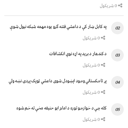
0 شریکول
په کابل ښار کې د داعشي فتنه ګرو يوه مهمه شبکه نيول شوې
0 شریکول
د کندهار د برید په اړه نوي انکشافات
0 شریکول
پر تاجکستاني وجود اېښودل شوی داعشي ټوپک پردۍ نښه ولي
0 شریکول
کله چې د خوارجو توره د امام ابو حنیفه مخې ته خم شوه
0 شریکول