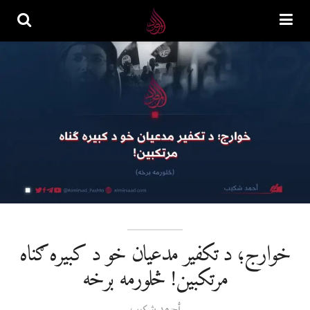
خوارج؛ د تکفير مدعيان خو د کبیره ګناه
مرتکبين! څلورمه برخه
أحمد شکيب