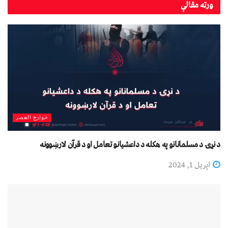
ورته
مقالې
خوارج العصر
د نړۍ د مسلمانانو په هکله د داعشیانو تعامل او د قرآن لارښوونه
اپریل 1, 2024