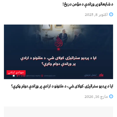
د شايعاتو پر وړاندې د مؤمن دريځ!
اکتوبر 8, 2025
جهادي لیکني
ایا د پردیو ستراتېژۍ کولای شي، د ملتونو د ارادې پر وړاندې دوام وکړي؟
مارچ 16, 2026