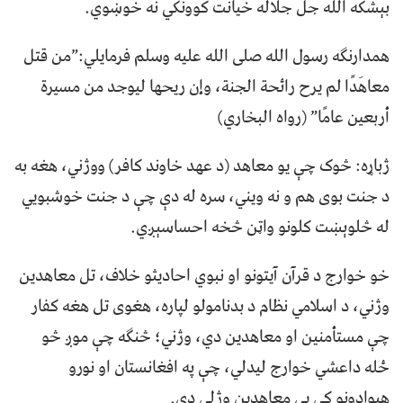
بېشکه الله جل جلاله خیانت کوونکي نه خوښوي.
همدارنګه رسول الله صلی الله علیه وسلم فرمایلي:”من قتل
معاهَدًا لم يرح رائحة الجنة، وإن ريحها ليوجد من مسيرة
أربعين عامًا” (رواه البخاري)
ژباړه: څوک چې یو معاهد (د عهد خاوند کافر) ووژني، هغه به
د جنت بوی هم و نه ویني، سره له دې چې د جنت خوشبويي
له څلوېښت کلونو واټن څخه احساسېږي.
خو خوارج د قرآن آيتونو او نبوي احادیثو خلاف، تل معاهدین
وژني، د اسلامي نظام د بدنامولو لپاره، هغوی تل هغه کفار
چې مستأمنین او معاهدین دي، وژني؛ څنګه چې موږ څو
ځله داعشي خوارج لیدلي، چې په افغانستان او نورو
هېوادونو کې یې معاهدین وژلي دي.