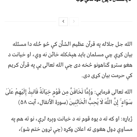
الله جل جلاله په قرآن عظیم الشأن کې څو ځله دا مسئله
بیان کړې چې مسلمان باید هېڅکله خائن نه وي، او خیانت د
هغو سترو ګناهونو څخه دی چې الله تعالی یې په قرآن کریم
کې حرمت بیان کړی دی.
الله تعالی فرمایي: وَإِمَّا تَخَافَنَّ مِن قَوْمٍ خِيَانَةً فَانبِذْ إِلَيْهِمْ عَلَىٰ
سَوَاءٍ ۚ إِنَّ اللَّهَ لَا يُحِبُّ الْخَائِنِينَ (سورة الأنفال، آيت ۵۸)
ژباړه: او که ته د یوه قوم نه د خیانت وېره لرې، نو ته هم په
مساوي ډول هغوی ته اعلان وکړه (چې تړون ختم شو)،