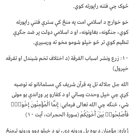
څوک چې فتنه راپورته کوي.
خو خوارج د اسلامي امت په منځ کې سترې فتنې راپورته
کوي، جنګونه، بغاوتونه، او د اسلامي دولت پر ضد جګړې
تنظیم کوي تر څو خپلو شومو مخو ته ورسيږي.
۱۰: زرع ونشر اسباب الفرقة (د اختلاف تخم شیندل او تفرقه
خپرول)
الله جل جلاله تل په قرآن شریف کې مسلمانانو ته توصیه
کړې چې خپل وحدت وساتي او د کفارو پر وړاندې یو موټی
شي، څنګه چې الله تعالی فرمایي: إِنَّمَا ٱلْمُؤْمِنُونَ إِخْوَةٌۭ
فَأَصْلِحُوا۟ بَيْنَ أَخَوَيْكُمْ (سورة الحجرات، آيت ۱۰)
ژباړه: مؤمنان د یوه بل وروڼه دي، نو د خپلو دوو وروڼو ترمنځ