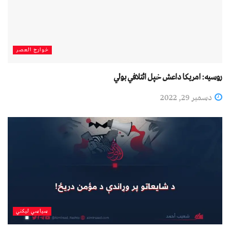
خوارج العصر
روسیه: امریکا داعش خپل ائتلافي بولي
دسمبر 29, 2022
سیاسي لیکني