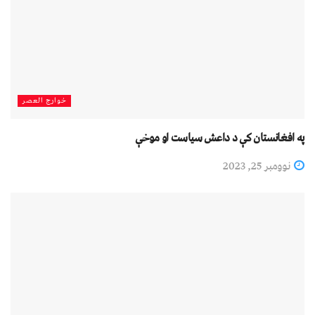
خوارج العصر
په افغانستان کې د داعش سياست او موخې
نوومبر 25, 2023