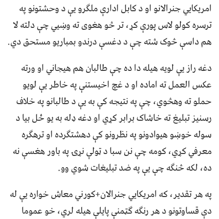
امريکايي جنرالانو او د کابل ادارې ملګرو يې د وحشتونو په
ترسره کولو لاس پورې کړ، تر څو هغوی ته وښيي چې دلته لا
هم داسې څوک شته چې د دغسې درندو بمباريو مستحق دي.
دغه راز يې لويه هيله دا ده چې طالبان هم هيجاني او ورته
عکس العمل ته اماده او د غچ اخيستنې په خاطر يې لويو
حملو ته وهڅوي، چې په نتيجه کې به يې د طالبانو په خلاف
رسنيز تبليغ ته خاشاک برابر کړي او دغه ډله به يو ځل بيا د
سوله خوښو هيوادونو په نظرونو کې دهشتګرده او ترهګره
معرفي کړي، کومه چې نن سبا د ټولې نړۍ په باور هغسې نه
ده، لکه څنګه چې يې په ضد تبليغات شوي وو.
په هر تقدير، که امريکايي جنرالان+کورني معاش خواره يې له
دې قساوتونو د هر رنګه ګټمنې پايلې هيله لري، خو عموما