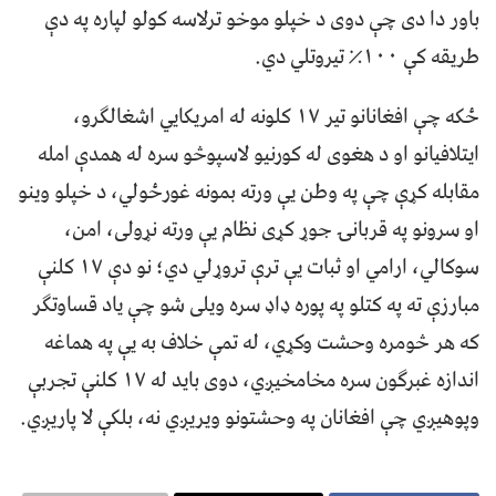
باور دا دی چې دوی د خپلو موخو ترلاسه کولو لپاره په دې
طريقه کې ۱۰۰٪ تيروتلي دي.
ځکه چې افغانانو تير ۱۷ کلونه له امريکايي اشغالګرو،
ايتلافيانو او د هغوی له کورنيو لاسپوڅو سره له همدې امله
مقابله کړې چې په وطن يې ورته بمونه غورځولي، د خپلو وينو
او سرونو په قربانۍ جوړ کړی نظام يې ورته نړولی، امن،
سوکالي، ارامي او ثبات يې ترې تروړلي دي؛ نو دې ۱۷ کلنې
مبارزې ته په کتلو په پوره ډاډ سره ويلی شو چې ياد قساوتګر
که هر څومره وحشت وکړي، له تمې خلاف به يې په هماغه
اندازه غبرګون سره مخامخيږي، دوی بايد له ۱۷ کلنې تجربې
وپوهيږي چې افغانان په وحشتونو ويريږي نه، بلکې لا پاريږي.