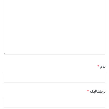
نوم
*
بریښنالیک
*