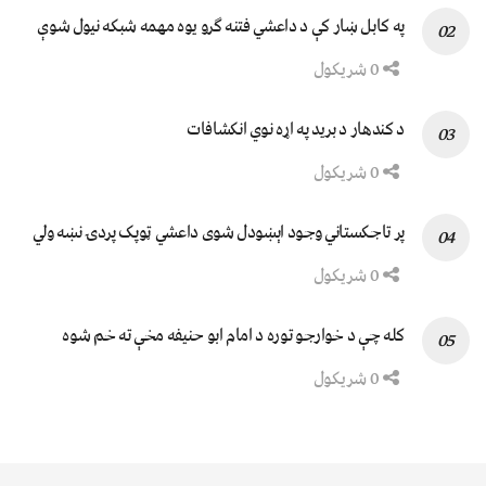
په کابل ښار کې د داعشي فتنه ګرو يوه مهمه شبکه نيول شوې
0 شریکول
د کندهار د برید په اړه نوي انکشافات
0 شریکول
پر تاجکستاني وجود اېښودل شوی داعشي ټوپک پردۍ نښه ولي
0 شریکول
کله چې د خوارجو توره د امام ابو حنیفه مخې ته خم شوه
0 شریکول