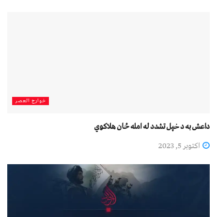
خوارج العصر
داعش به د خپل تشدد له امله ځان هلاکوي
اکتوبر 5, 2023