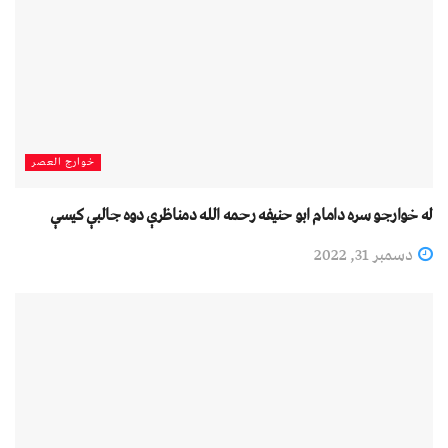
خوارج العصر
له خوارجو سره دامام ابو حنيفه رحمه الله دمناظرې دوه جالبې کيسې
دسمبر 31, 2022