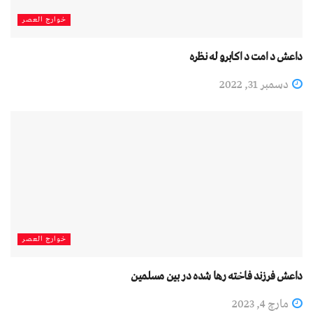
خوارج العصر
داعش د امت د اکابرو له نظره
دسمبر 31, 2022
خوارج العصر
داعش فرزند فاخته رها شده در بین مسلمین
مارچ 4, 2023