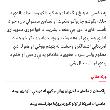
په دغسې په هيڅ رنګ نه توجيه کېدونکو وحشتونو باندې د
حلقه بګوشو چارواکو سکوت او تسامح معمولي دی، خو د
تأسف ځای دا دی چې هغه د بشريت د خواخوږۍ دعويدارې
ادارې هم پرې تر هغه وخته چوپه خوله وي، تر څو هم د
امريکايي اشغالګرو وحشت له پټيدو ووځي او هم له دې
مظلوم ولس سره د هغوی د غلامانو په بې رحمي او ظلم د
پردې اچول محال شي.
ورته مقالې
پاکستان او داعش د فکري او رواني جګړې له دریڅې ! لومړۍ برخه
داعش؛ د امریکا تر ټولو ګټوره پروژه! دیارلسمه برخه