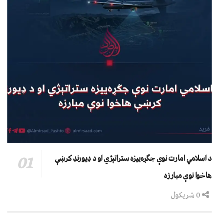
د اسلامي امارت نوې جګړه‌ییزه ستراتېژي او د ډیورنډ کرښې
هاخوا نوې مبارزه
0 شریکول