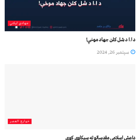
جهادي لیکني
د ا.ا د شل کلن جهاد موخې!
سپتمبر 26, 2024
خوارج العصر
داعش اسلامي مقدساتو ته سپکاوى کوي