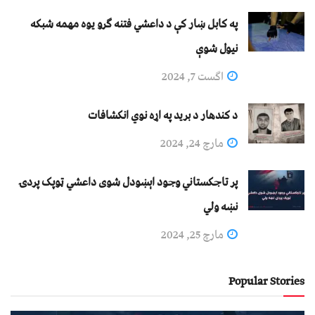
په کابل ښار کې د داعشي فتنه ګرو يوه مهمه شبکه
نيول شوې
اگست 7, 2024
د کندهار د برید په اړه نوي انکشافات
مارچ 24, 2024
پر تاجکستاني وجود اېښودل شوی داعشي ټوپک پردۍ
نښه ولي
مارچ 25, 2024
Popular Stories