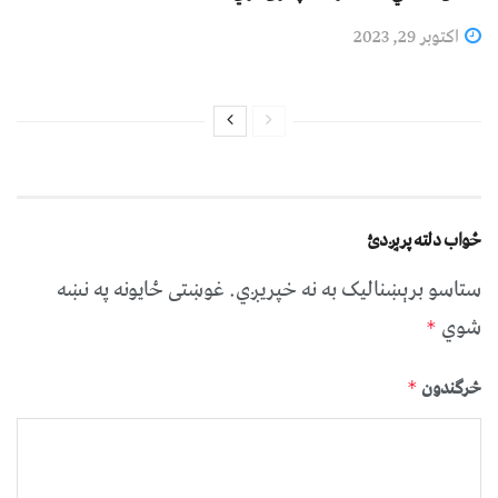
اکتوبر 29, 2023
ځواب دلته پرېږدئ
ستاسو برېښناليک به نه خپريږي.
غوښتى ځایونه په نښه
شوي
*
څرگندون
*