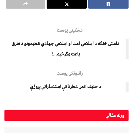
مخکینی پوسټ
داعش څنګه د اسلامي امت او اسلامي جهادي تنظیمونو د تفرق
باعث وګرځيد…!
راتلونکی پوسټ
د حنيف اتمر خطرناکې استخباراتي پروژې
ورته
مقالې