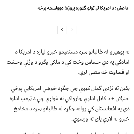
داعش؛ د امریکا تر ټولو ګټوره پروژه! دوولسمه برخه
نه پوهيږو له طالبانو سره مستقيمو خبرو لپاره د امريکا د
امادګي په دې حساس وخت کې د ملکي وګړو د وژنې وحشت
او قساوت څه معنی لري.
يقين ته نژدې ګمان کيږي چې جګړه خوښي امريکايي پوځي
جنرلان + د کابل ادارې چارواکي نه غواړي چې د ټرمپ اداره
دې په افغانستان کې روانه جګړه له طالبانو سره د مخامخ
خبرو له لارې پای ته ورسوي.