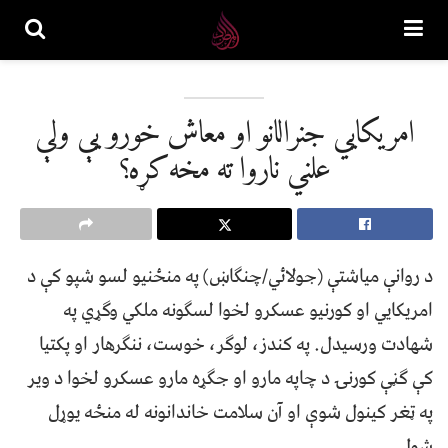
امريکايي جنرالانو او معاش خورو يې ولې
علني ناروا ته مخه کړه؟
د روانې مياشتې (جولائي/چنګاښ) په منځنيو لسو شپو کې د
امريکايي او کورنيو عسکرو لخوا لسګونه ملکي وګړي په
شهادت ورسيدل. په کندز، لوګر، خوست، ننګرهار او پکتيا
کې ګڼې کورنۍ د چاپه مارو او جګړه مارو عسکرو لخوا د وير
په ټغر کينول شوې او آن سلامت خاندانونه له منځه يوړل
شول.