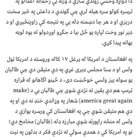
دا دواړه وحشي ژوندي ساري د ورته بې رحمانه اعمالو په
ترسره کولو سره هيله لري چې ګوندي د داعش په څير سخت
دريزې او د هر چا دښمنه ډله يې په نتيجه کې راوپنځيږي او د
ډير نور وخت لپاره يو ځل بيا د جګړو اوږدولو ته يوه لويه
بهانه پيدا کړي.
په افغانستان د امريکا له يرغل ۱۷ کاله وروسته د امريکا ټول
ولس او د سنا مجلس ډيری غړي په دې متيقن دي چې طالبان
يو سوله ييز ولسي خوځښت دی، د ځينو اګاهانو له قراره
ټرمپ هم دې يقين ته نژدې شوی چې طالبان يې د (make
america great again) شعار په وړاندې خنډ نه دي او په
دې هم متيقن شوي چې په افغانستان کې ورسره يوازې د
ولس له منځه راپورته شوې مبارزه ډله (طالبان) مخامخ دي؛
نو په امريکا کې د همدې سولې ته نژدې فکر د بدلون په نيت