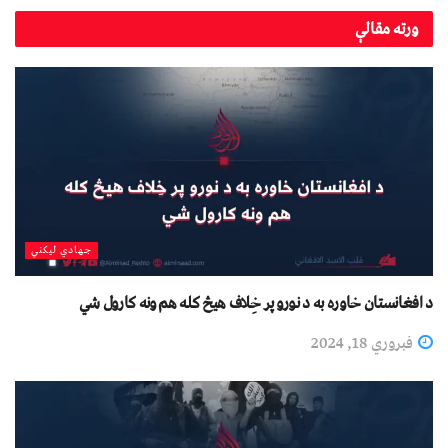
ورته
مقالې
جهادي لیکني
د افغانستان خاوره به د نورو پر خِلاف هیڅ کله هم ونه کارول شي
فبروري 18, 2024