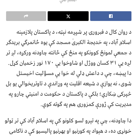
د روان کال د فبرورۍ پر شپږمه نېټه، د پاکستان پلازمېنه
اسلام آباد، په خدیجة الکبریٰ مسجد کې یوه ځانمرګي بریدګر
د جمعې لمونځ کوونکو په منځ کې ځانته چاودنه ورکړه، لږ تر
لږه یې ۳۱ کسان ووژل او شاوخوا یې ۱۷۰ نور زخمیان کړل.
دا پیښه، چې د داعش ډلې له خوا یې مسؤلیت اخیستل
شوی، نه یوازې د شیعه اقلیت په وړاندې د تاوتريخوالي يو بل
څپرکی ښکاري؛ بلکې د پاکستان د حکومت د امنیتي چارو په
مدیریت کې ژورې کمزورۍ هم په ګوته کوي.
دا چاودنه، چې په تېرو لسو کلونو کې په اسلام آباد کې تر ټولو
خونړۍ ده، د هېواد په کورنیو او بهرنیو پالیسیو کې د ناکامۍ