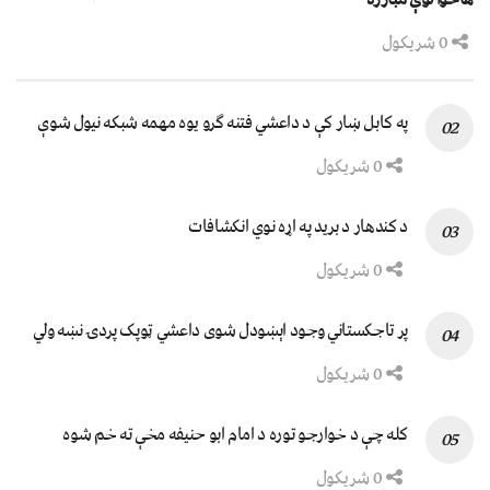
0 شریکول
په کابل ښار کې د داعشي فتنه ګرو يوه مهمه شبکه نيول شوې
0 شریکول
د کندهار د برید په اړه نوي انکشافات
0 شریکول
پر تاجکستاني وجود اېښودل شوی داعشي ټوپک پردۍ نښه ولي
0 شریکول
کله چې د خوارجو توره د امام ابو حنیفه مخې ته خم شوه
0 شریکول