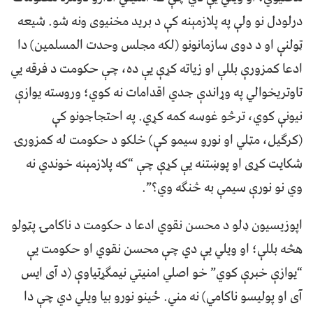
درلودل نو ولې په پلازمېنه کې د بريد مخنيوی ونه شو. شيعه
ټولنې او د دوی سازمانونو (لکه مجلس وحدت المسلمین) دا
ادعا کمزورې بللې او زياته کړې يې ده، چې حکومت د فرقه يي
تاوتریخوالي په وړاندې جدي اقدامات نه کوي؛ وروسته یوازې
نيونې کوي، ترڅو غوسه کمه کړي. په احتجاجونو کې
(کرګيل، مټلي او نورو سيمو کې) خلکو د حکومت له کمزورۍ
شکایت کړی او پوښتنه يې کړې چې “که پلازمېنه خوندي نه
وي نو نورې سيمې به څنګه وي؟”.
اپوزیسیون ډلو د محسن نقوي ادعا د حکومت د ناکامۍ پټولو
هڅه بللې؛ او ويلي يې دي چې محسن نقوي او حکومت يې
“يوازې خبرې کوي” خو اصلي امنيتي نيمګړتياوې (د آی ايس
آی او پوليسو ناکامي) نه مني. ځينو نورو بيا ويلي دي چې دا