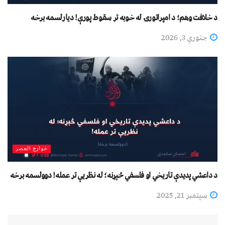
د خلافت وهم؛ د امپراتورۍ له خوبه تر سقوط پورې! دیارلسمه برخه
جنوري 3, 2026
خوارج العصر
د داعشي پدیدې تاریخي او فلسفي څېړنه؛ له نظریې تر عمله! دوولسمه برخه
سپتمبر 21, 2025