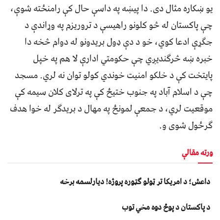
یو ښکاره مثال دی. دا پیښه په داسې حال کې رامنځته شوې،
چې پاکستان له څو کلونو راهیسې د تروریزم په وړاندې د
جګړې ادعا کوي، خو د دې ډول بریدونو له دوام څخه دا
خبره ښه څرګنديږي چې حکومتي ادارې لا هم په خپل
پایتخت کې د خلکو امنیت خوندي کولو توان نه لري. مسجد
چې د اسلام آباد په جنوب ختیځ کې په ترلای کلان سیمه کې
موقعیت لري، د جمعې لمونځ په مهال د بریدګر له خوا هدف
ګرځول شوی و.
ورته مقالې
داعش؛ د امریکا تر ټولو ګټوره پروژه! دیارلسمه برخه
د پاکستان د پوځ دوه مخي توب