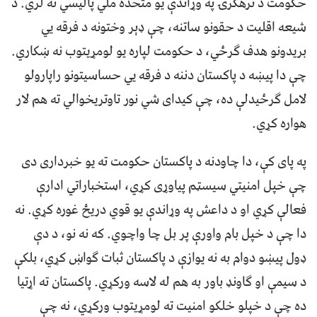
حکومت د ترهګرۍ په وړاندې یو متحده ملي پالیسي نه لري. د
شیعه اقلیت د حقونو ساتنه، چې ډېر وختونه د فرقه یي
بریدونو هدف ګرځي، د حکومت لپاره یو لومړیتوب نه ښکاري.
چې دا پیښه د پاکستان دننه د فرقه یي حساسیتونو راپارولو
لامل ګرځیدلې ده، چې کیدای شي نور تاوتریخوالي ته هم لار
هواره کړي.
په پای کې، دا چاودنه د پاکستان حکومت ته یو خبرداری دی
چې خپل امنیتي سیسټم پیاوړی کړي، استخباراتي ادارې
فعالې کړي او د داعش په وړاندې یو قوي دریځ غوره کړي. نه
دا چې د خپل بام واورې پر بل چا واچوي. که نه نو، د دې
ډول پیښو دوام به نه یوازې د پاکستان ثبات ګواښ کړي، بلکې
د سيمې او ګاونډ باور به هم له لاسه ورکړي. پاکستان ته اړتیا
ده چې د خپلو خلکو امنیت ته لومړیتوب ورکړي، نه چې