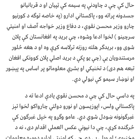
حال کې چې د چاودنې په سيمه کې ټپيان او د قربانيانو
جسدونه پراته وو، پاکستاني ادارو (په خاصه توګه د کورنیو
چارو وزیر محسن نقوي، د دفاع وزیر خواجه آصف او امنيتي
سرچينو ) لخوا ادعا وشوه، چې بريد په افغانستان کې پلان
شوی وو، بريدګر هلته روزنه ترلاسه کړې وه او د هغه څلور
مرستندويان يې (چې يو پکې د بريد اصلي پلان کوونکی افغان
تبعه هم دی) د تخنيکي او بشري معلوماتو پر اساس په پېښور
او نوښار سيمو کې نيولي دي.
په داسې حال کې چې د محسن نقوي يادې ادعا ته د
پاکستاني ولس، اپوزيسون او نورو دولتي چارواکو لخوا تېز
غبرګونونه ښودل شوي دي. عامو وګړو په خپل غبرګون کې
څرګنده کړې، چې دا نيونې عکس العملي اقدام دی، نه د
مخنيوي؛ او ويلي يې دي چې که امنيتي ادارو دومره معلومات