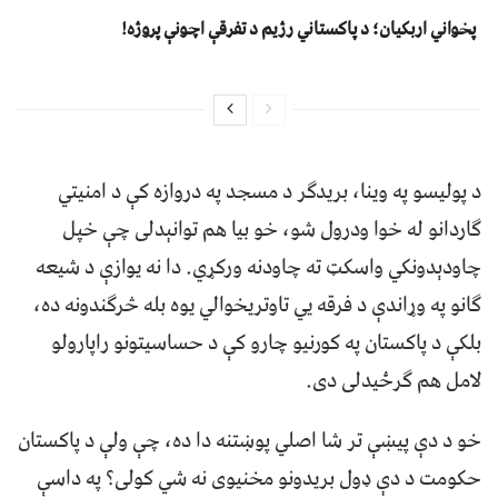
پخواني اربکیان؛ د پاکستاني رژیم د تفرقې اچونې پروژه!
د پولیسو په وینا، بریدګر د مسجد په دروازه کې د امنیتي
ګاردانو له خوا ودرول شو، خو بیا هم توانېدلی چې خپل
چاودېدونکي واسکټ ته چاودنه ورکړي. دا نه یوازې د شیعه
ګانو په وړاندې د فرقه یي تاوتریخوالي یوه بله څرګندونه ده،
بلکې د پاکستان په کورنیو چارو کې د حساسیتونو راپارولو
لامل هم ګرځیدلی دی.
خو د دې پیښې تر شا اصلي پوښتنه دا ده، چې ولې د پاکستان
حکومت د دې ډول بریدونو مخنیوی نه شي کولی؟ په داسې