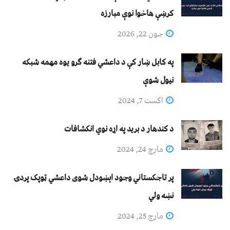
کرښې هاخوا نوې مبارزه
جون 22, 2026
په کابل ښار کې د داعشي فتنه ګرو يوه مهمه شبکه
نيول شوې
اگست 7, 2024
د کندهار د برید په اړه نوي انکشافات
مارچ 24, 2024
پر تاجکستاني وجود اېښودل شوی داعشي ټوپک پردۍ
نښه ولي
مارچ 25, 2024