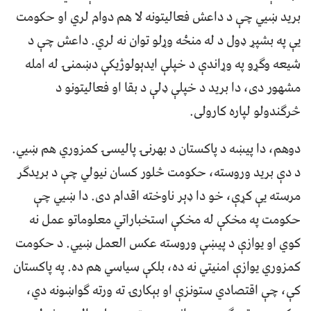
برید ښيي چې د داعش فعالیتونه لا هم دوام لري او حکومت
یې په بشپړ ډول د له منځه وړلو توان نه لري. داعش چې د
شیعه وګړو په وړاندې د خپلې ایدېولوژیکې دښمنۍ له امله
مشهور دی، دا برید د خپلې ډلې د بقا او فعالیتونو د
څرګندولو لپاره کارولی.
دوهم، دا پیښه د پاکستان د بهرنۍ پالیسۍ کمزوري هم ښيي.
د دې برید وروسته، حکومت څلور کسان نیولي چې د بریدګر
مرسته یې کړې، خو دا ډېر ناوخته اقدام دی. دا ښيي چې
حکومت په مخکې له مخکې استخباراتي معلوماتو عمل نه
کوي او یوازې د پیښې وروسته عکس العمل ښيي. د حکومت
کمزوري یوازې امنیتي نه ده، بلکې سیاسي هم ده. په پاکستان
کې، چې اقتصادي ستونزې او بېکارۍ ته ورته ګواښونه دي،