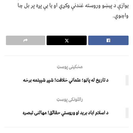
یوازې د پیښو وروسته غندنې وکړي او يا يې پړه پر بل چا
واچوي.
مخکینی پوسټ
د تاریخ له پاڼو؛ عثماني خلافت! شپږ شپېتمه برخه
راتلونکی پوسټ
د اسلام اباد برید او وروستي حقائق! مهالنۍ تبصره