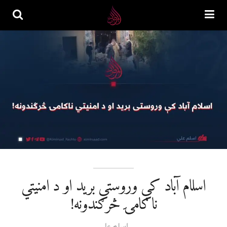
اسلام آباد کې وروستی بريد او د امنيتي
ناکامۍ څرګندونه!
اسلم علي