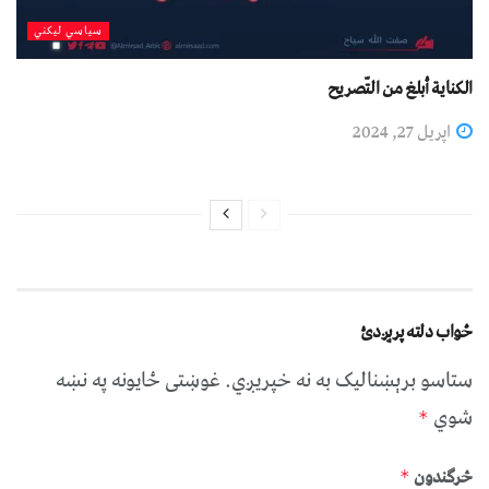
سیاسي لیکني
الكناية أبلغ من التّصريح
اپریل 27, 2024
ځواب دلته پرېږدئ
ستاسو برېښناليک به نه خپريږي.
غوښتى ځایونه په نښه
شوي
*
څرگندون
*