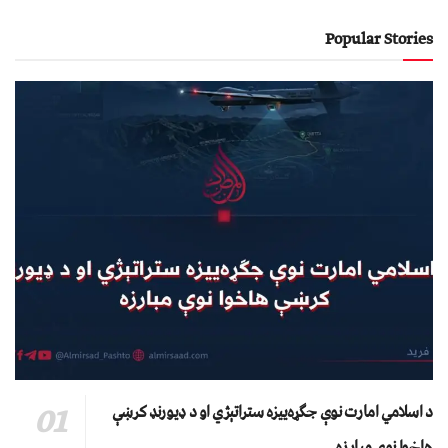
Popular Stories
د اسلامي امارت نوې جګړه‌ییزه ستراتېژي او د ډیورنډ کرښې
هاخوا نوې مبارزه