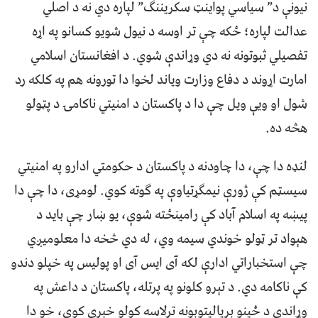
نيونې د” سياسي پواينټ سکريننګ” لپاره دي نه د اصلي
عدالت لپاره؛ ځکه چې تر اوسه د نيول شويو کسانو په اړه
تفصیلي ثبوتونه نه دي وړاندې شوي. د افغانستان اسلامي
امارت اړوند د دفاع وزارت وياند لخوا دا تورونه هم په کلکه رد
شول او ويې ويل چې دا د پاکستان د امنيتي ناکامۍ د پټولو
هڅه ده.
لنډه دا چې، دا چاودنه د پاکستان د حکومتي ادارو په امنیتي
سیسټم کې ژورې نیمګړتیاوې په ګوته کوي. لومړی، دا چې دا
پیښه په اسلام آباد کې رامینځته شوې، یو ښار چې باید د
هېواد تر ټولو خوندي سیمه وي، له دي څخه دا معلوميږي
چې استخباراتي ادارې لکه آی ایس آی او پولیس په خپلو دندو
کې ناکامه دي. د تېرو کلونو په پرتله، پاکستان د داعش په
وړاندې د ځینو بریالیتوبونه ترلاسه کولو خبرې کوي، خو دا