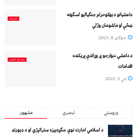
داعشيانو د بوکوحرام جنګیالیو لسګونه
خبرونه
ښځې او ماشومان وژلي
جولای 8, 2023
د داعشي خوارجو پر وړاندې پریکنده
خوارج العصر
اقدامات
مې 9, 2023
وروستي
تبصرې
مشهور
د اسلامي امارت نوې جګړه‌ییزه ستراتېژي او د ډیورنډ