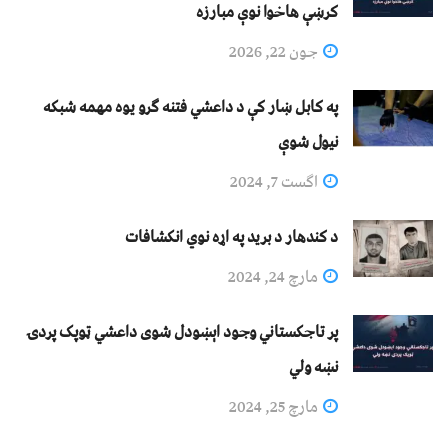
کرښې هاخوا نوې مبارزه
جون 22, 2026
په کابل ښار کې د داعشي فتنه ګرو يوه مهمه شبکه
نيول شوې
اگست 7, 2024
د کندهار د برید په اړه نوي انکشافات
مارچ 24, 2024
پر تاجکستاني وجود اېښودل شوی داعشي ټوپک پردۍ
نښه ولي
مارچ 25, 2024