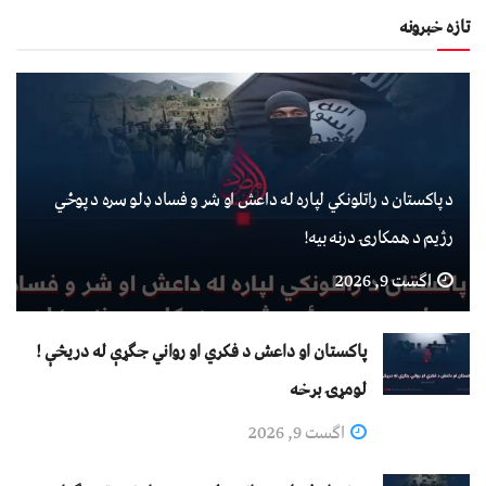
تازه خبرونه
د پاکستان د راتلونکي لپاره له داعش او شر و فساد ډلو سره د پوځي
رژیم د همکارۍ درنه بیه!
اگست 9, 2026
پاکستان او داعش د فکري او رواني جګړې له دریڅې !
لومړۍ برخه
اگست 9, 2026