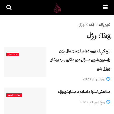
کورپاڼه
ټګ
وژل
Tag:
وژل
بلخ کې له بهره د باغیانو د شمال زون
افغانستان
راستون شوی مسؤل دوو ملګرو سره یوځای
ووژل شو
نوومبر 1, 2023
د داعش لخوا د اسلام د مشایخو وژنه
خوارج العصر
سپتمبر 21, 2023