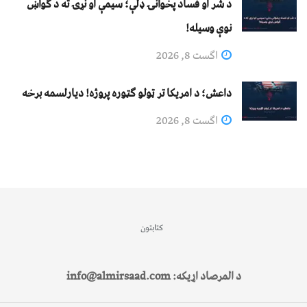
د شر او فساد پخوانۍ ډلې؛ سیمې او نړۍ ته د ګواښ
نوې وسیله!
اگست 8, 2026
داعش؛ د امریکا تر ټولو ګټوره پروژه! دیارلسمه برخه
اگست 8, 2026
کتابتون
د المرصاد اړیکه: info@almirsaad.com