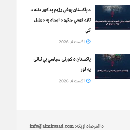
د پاکستان پوځي رژیم په کور دننه د
تازه قومي جګړو د ایجاد په درشل
کې
اگست 4, 2026
پاکستان د کورنۍ سیاسي بې ثباتۍ
په لور
اگست 4, 2026
د المرصاد اړیکه: info@almirsaad.com