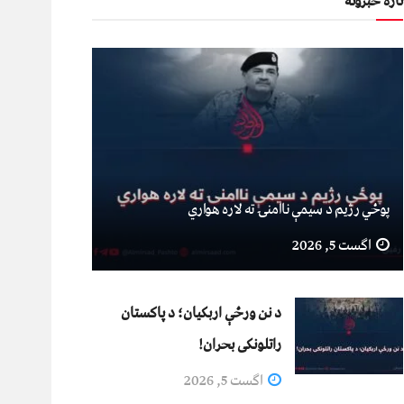
تازه خبرونه
پوځي رژیم د سیمې ناامنۍ ته لاره هواري
اگست 5, 2026
د نن ورځې اربکیان؛ د پاکستان
راتلونکی بحران!
اگست 5, 2026