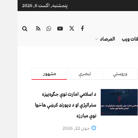
پنجشنبه, اگست 6, 2026
قات ویب
المرصاد
وروستي
تبصرې
مشهور
د اسلامي امارت نوې جګړه‌ییزه
ستراتېژي او د ډیورنډ کرښې هاخوا
نوې مبارزه
جون 22, 2026