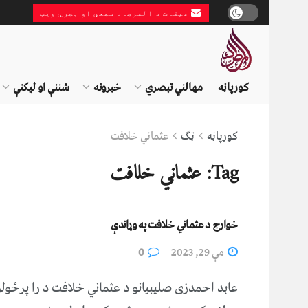
میقات د المرصاد سمعي او بصري ویب
کورپاڼه
مهالني تبصري
خبرونه
شننې او لیکنې
کورپاڼه
ټګ
عثماني خلافت
Tag:
عثماني خلافت
خوارج د عثماني خلافت په وړاندې
مې 29, 2023
0
عابد احمدزی صليبيانو د عثماني خلافت د را پرځولو