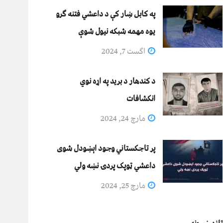
په کابل ښار کې د داعشي فتنه ګرو
يوه مهمه شبکه نيول شوې
اگست 7, 2024
د کندهار د برید په اړه نوي
انکشافات
مارچ 24, 2024
پر تاجکستاني وجود اېښودل شوی
داعشي ټوپک پردۍ نښه ولي
مارچ 25, 2024