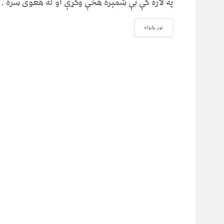
په لاره کې بې شمېره هڅې وکړې او له هغوی سره ..
نور ولوله