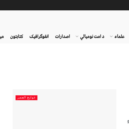
علماء
د امت نومیالي
اصدارات
انفوګرافیک
کتابتون
می
خوارج العصر