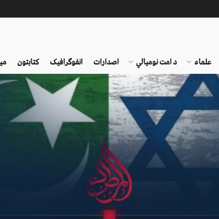
علماء
د امت نومیالي
اصدارات
انفوګرافیک
کتابتون
می