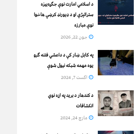
د اسلامي امارت نوې جګړه‌ییزه
ستراتېژي او د ډیورنډ کرښې هاخوا
نوې مبارزه
جون 22, 2026
په کابل ښار کې د داعشي فتنه ګرو
يوه مهمه شبکه نيول شوې
اگست 7, 2024
د کندهار د برید په اړه نوي
انکشافات
مارچ 24, 2024