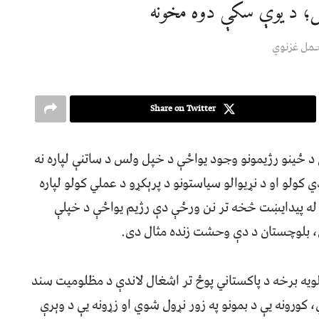
يل؛ د يوې سکې دوه مخونه
مل غزنوي
Share on Twitter
 د ځینو رژیمونو وجود یواځې د خپل ولس د ساتنې لپاره نه
کولو او د نړیوالو سیاستونو د پرېکړو د عملي کولو لپاره
 له پیدایښت څخه تر نن ورځې دې رژيم یواځې د خپلې
ی، بلوچستان د دې وحشت زنده مثال دی.
لویه برخه د پاکستاني پوځ تر اشغال لاندې د مظلومیت سند
 کورونه یې د بمونو په زور نړول شوي او زړونه یې د وېرې