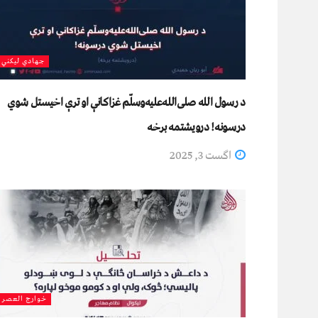
جهادي لیکني
د رسول الله صلی‌الله‌علیه‌وسلّم غزاکانې او ترې اخیستل شوي
درسونه! درویشتمه برخه
اگست 3, 2025
خوارج العصر