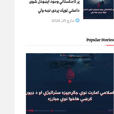
پر تاجکستاني وجود اېښودل شوی
داعشي ټوپک پردۍ نښه ولي
مارچ 25, 2024
Popular Stories