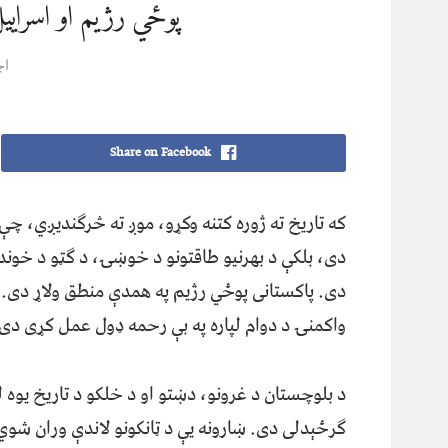
پوځي رژيم او اسرای
اج
Share on Facebook
که تاریخ ته ژوره کتنه وکړو، موږ ته څرګندیږي، چې
دی، بلکې د بهرنیو طاقتونو د خوښۍ، د ګټو د خوندي 
دی. پاکستانی پوځي رژيم په همدې منطق ولاړ دی.
واکمنۍ د دوام لپاره په بې رحمه ډول عمل کړی د
د بلوچستان د غرونو، دښتو او د خلکو د تاریخ یوه 
ګرځېدلی دی. ښارونه یې د ټانکونو لاندې وران شوي،