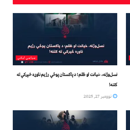
سیاسي لیکني
نسل‌وژنه، خیانت او ظلم؛ د پاکستان پوځي رژیم ناوړه څپرکي ته
کتنه!
نوومبر 27, 2025