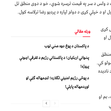
ت د ولس د سر په قیمت ترسره شوي، خو د دوی منطق تل
ول او د خپلې کړۍ د دوام لپاره د پردیو رضا ترلاسه کول.
ل کړی
ورته مقالې
 او
د پاکستان د پوځ دوه مخي توب
منطق
پخواني اربکیان؛ د پاکستاني رژیم د تفرقې اچونې
ولو کې.
پروژه!
نادیده
د پوځي رژیم امنیتي تګلاره؛ لنډمهاله ګټې او
اوږدمهاله پایلې!
 بم او
ې