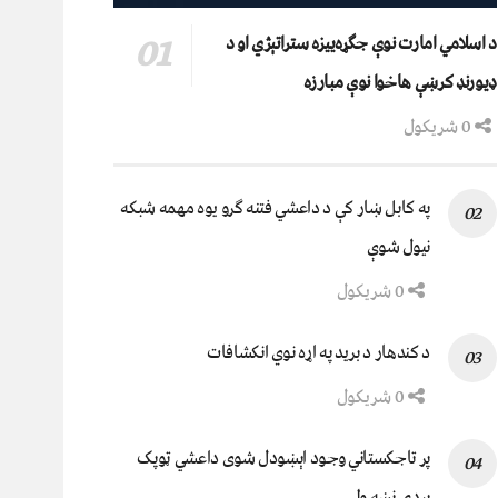
د اسلامي امارت نوې جګړه‌ییزه ستراتېژي او د
ډیورنډ کرښې هاخوا نوې مبارزه
0 شریکول
په کابل ښار کې د داعشي فتنه ګرو يوه مهمه شبکه
نيول شوې
0 شریکول
د کندهار د برید په اړه نوي انکشافات
0 شریکول
پر تاجکستاني وجود اېښودل شوی داعشي ټوپک
پردۍ نښه ولي