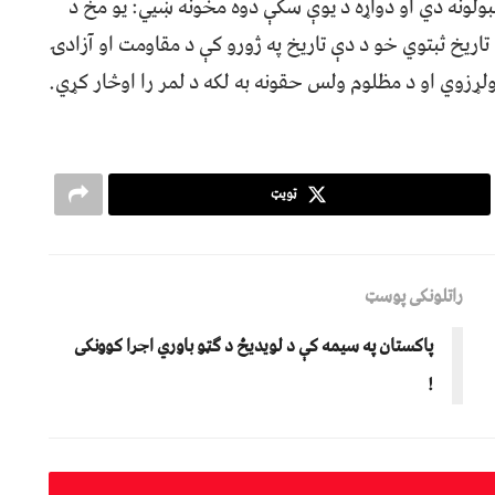
بولونه دي او دواړه د یوې سکې دوه مخونه ښيي: یو مخ د
اریخ ثبتوي خو د دې تاریخ په ژورو کې د مقاومت او آزادۍ
 ولړزوي او د مظلوم ولس حقونه به لکه د لمر را اوڅار کړي.
ټویټ
راتلونکی پوسټ
پاکستان په سیمه کې د لویدیځ د ګټو باوري اجرا کوونکی
!