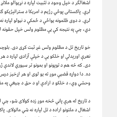
اشغالګر د خپل وجود د تثبیت لپاره د نړیوالو ملاتړ ته
لري. پاکستانی پوځي رژيم د امریکا د ستراتېژیکو ګټو
لري. د دوی ظلمونه یواځې د ځمکې د نیولو لپاره نه
دي، چې په نتیجه کې یې مظلوم ولس خپل حقونه له
خو تاریخ تل د مظلوم ولس غږ ثبت کړی دی. بلوچس
نعرې اورېدلې او خلکو یې د خپلې آزادۍ لپاره د 
دی. که څه هم د توپونو او بمونو تر سیوري لاندې ژو
ده. دا دواړه قضیې موږ ته یو لوی او هر اړخیز در
وحشي وي، د خلکو د ارادې او د حق د چیغې په مقا
د تاریخ له هرې پاڼې څخه موږ زده کولای شو، چې 
اشغال د ملتونو اراده د تل لپاره نه شي ماتولای. پ