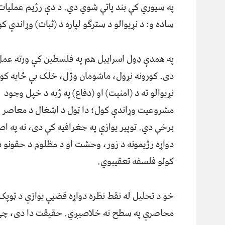
په سیوري کې بند پاتې شوي دي. د دې رژيم عملیا
ساده و: د نړیوالو د سترګو لپاره د (ثبات) وړاندې ک
په همدې ډول اسراییل هم په فلسطين کې ورته عم
دی. کورونه نړول، ماشومان وژل، خلک بې ځایه کول
نړیوالو ته د (امنیت) او (دفاع) په ژبه د خپل وجود
مشروعیت وړاندې کول؛ دا ټول د اشغال د معاصر 
برخې دي. توپیر یوازې په جغرافیه کې دی، نه په اص
دواړه رژیمونه د زور، وحشت او د مظلوم د حقونو د 
کولو فلسفه تعقیبوي.
خو د تحلیل له نقط نظره دواړه قضیې یوازې د ټوپک،
محاصرې په سطح نه خلاصیږي. حقیقت دا دی، چ