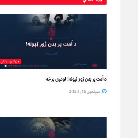
جهادي لیکني
د اُمت پر بدن ژور ټپونه! لومړۍ برخه
سپتمبر 16, 2024