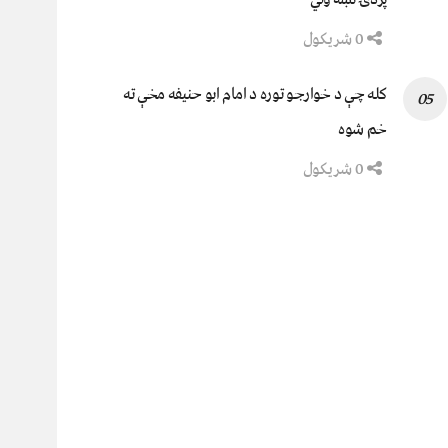
0 شریکول
کله چې د خوارجو توره د امام ابو حنیفه مخې ته
خم شوه
0 شریکول