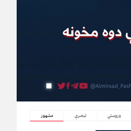
وروستي
تبصرې
مشهور