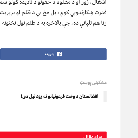
اشغال، زور او د مظلوم د حقونو د نادیده کولو سم
قدرت ښکارندويي کوي، بل مخ یې د ظلم او بربریت ت
رڼا هم تلپاتې ده، چې بالاخره به د ظلم ټول تختونه
شریک
مخکینی پوسټ
افغانستان د وخت فرعونیانو ته رود نیل دی!
ورته
مقالې