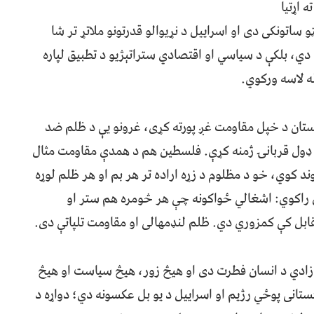
 اړتیا
 ساتونکی دی او اسراییل د نړیوالو قدرتونو ملاتړ تر شا
 دي، بلکې د سیاسي او اقتصادي ستراتېژیو د تطبیق لپاره
 لاسه ورکوي.
تان د خپل مقاومت غږ پورته کړی، غرونو یې د ظلم ضد
هر ډول قربانۍ ژمنه کړې. فلسطين هم د همدې مقاومت مثال
ند کوي، خو د مظلوم د زړه اراده تر هر بم او هر ظلم لوړه
س راکوي: اشغالي ځواکونه چې هر څومره هم ستر او
بل کې کمزوري دي. ظلم لنډمهالی او مقاومت تلپاتې دی.
ازادي د انسان فطرت دی او هیڅ زور، هیڅ سیاست او هیڅ
اکستانی پوځي رژيم او اسراییل د یو بل عکسونه دي؛ دواړه د