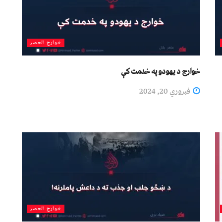
خوارج العصر
خوارج د یهودو په خدمت کې
فبروري 20, 2024
خوارج العصر