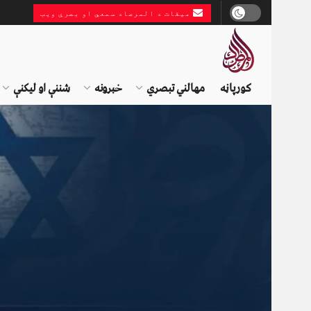
میقات د المرصاد سمعي او بصري ویب
کورپاڼه
مهالني تبصري
خبرونه
شننې او لیکنې