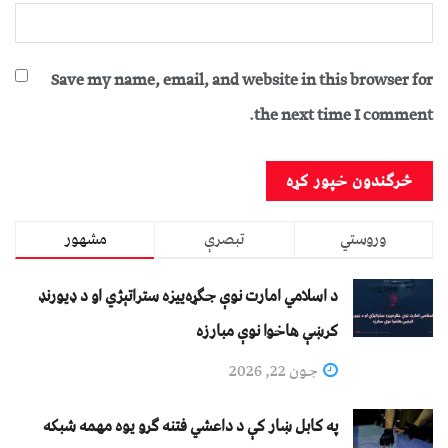
Save my name, email, and website in this browser for
the next time I comment.
وروستي
تبصرې
مشهور
د اسلامي امارت نوې جګړه‌ییزه ستراتېژي او د ډیورنډ
کرښې هاخوا نوې مبارزه
جون 22, 2026
په کابل ښار کې د داعشي فتنه ګرو يوه مهمه شبکه