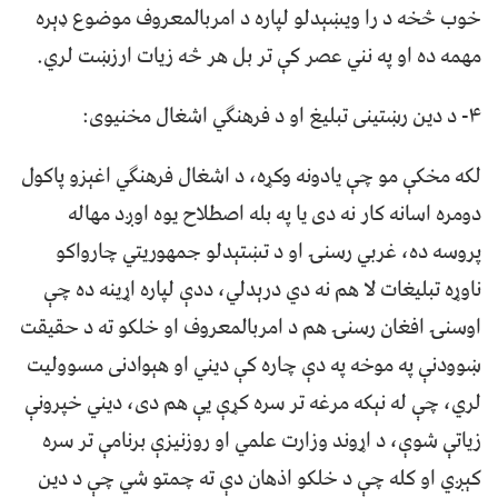
خوب څخه د را ویښېدلو لپاره د امربالمعروف موضوع ډېره
مهمه ده او په نني عصر کې تر بل هر څه زیات ارزښت لري.
۴- د دین رښتینی تبلیغ او د فرهنګي اشغال مخنیوی:
لکه مخکې مو چې یادونه وکړه، د اشغال فرهنګي اغېزو پاکول
دومره اسانه کار نه دی یا په بله اصطلاح یوه اوږد مهاله
پروسه ده، غربي رسنۍ او د تښتېدلو جمهوریتي چارواکو
ناوړه تبلیغات لا هم نه دي درېدلي، ددې لپاره اړینه ده چې
اوسنۍ افغان رسنۍ هم د امربالمعروف او خلکو ته د حقیقت
ښوودنې په موخه په دې چاره کې دیني او هېوادنی مسوولیت
لري، چې له نېکه مرغه تر سره کړې یې هم دی، دیني خپرونې
زیاتې شوې، د اړوند وزارت علمي او روزنیزې برنامې تر سره
کېږي او کله چې د خلکو اذهان دې ته چمتو شي چې د دین