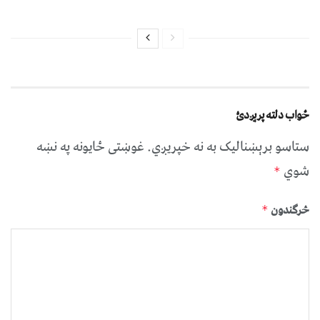
ځواب دلته پرېږدئ
ستاسو برېښناليک به نه خپريږي.
غوښتى ځایونه په نښه
شوي
*
څرگندون
*