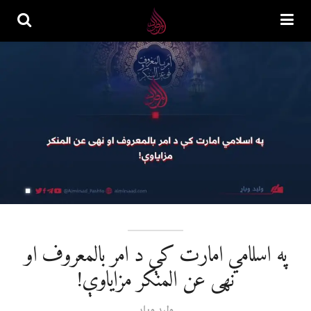
په اسلامي امارت کې د امر بالمعروف او
نهی عن المنکر مزایاوې!
ولید ویاړ