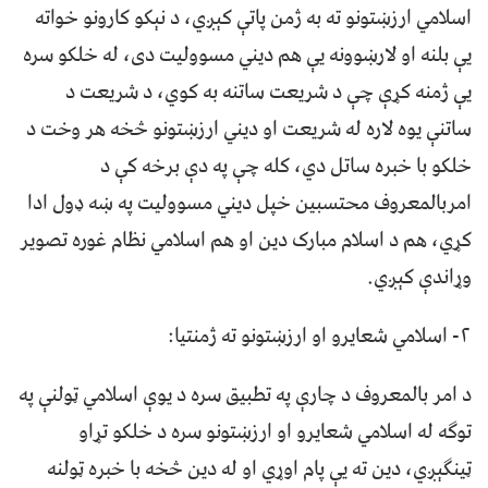
اسلامي ارزښتونو ته به ژمن پاتې کېږي، د نېکو کارونو خواته
یې بلنه او لارښوونه یې هم دیني مسوولیت دی، له خلکو سره
یې ژمنه کړې چې د شریعت ساتنه به کوي، د شریعت د
ساتنې یوه لاره له شریعت او دیني ارزښتونو څخه هر وخت د
خلکو با خبره ساتل دي، کله چې په دې برخه کې د
امربالمعروف محتسبین خپل دیني مسوولیت په ښه ډول ادا
کړي، هم د اسلام مبارک دین او هم اسلامي نظام غوره تصویر
وړاندې کېږي.
۲- اسلامي شعایرو او ارزښتونو ته ژمنتیا:
د امر بالمعروف د چارې په تطبیق سره د یوې اسلامي ټولنې په
توګه له اسلامي شعایرو او ارزښتونو سره د خلکو تړاو
ټینګېږي، دین ته یې پام اوړي او له دین څخه با خبره ټولنه