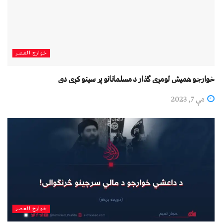
خوارج العصر
خوارجو هميش لومړى ګذار د مسلمانانو پر سينو کړى دى
مې 7, 2023
خوارج العصر