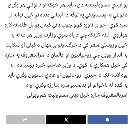
یو فردي مسوولیت نه دی، باید هر څوک او د ټولنې هر وګړی
د ټولنې د اوسېدونکي په توګه دا ایماني دنده تر خپل توانه تر
سره کړي، خو پر ناوړه کړنو چوپ پاتې کېدل یو بل ظلم ته لاره
هواروي، لکه څرنګه چې د یاد شوي وزارت وزیر هرات ته په
خپل وروستي سفر کې د څرګندونو پر مهال د ګیلې او شکایت
په انداز وویل چې روحیانیون او عالمان د امرالمعروف په چاره
کې خپل همکاري نه کوي. د وزیر صاحب خبره رښتیا ده، له
یوه لاسه ټک نه خېژي، روحانیون او عادي مسوول وګړي باید
په ګډه له ناخوالو او بدبختیو سره مبارزه وکړي او د
امربالمعروف چاره خپل دیني مسوولیت هم وبولي.