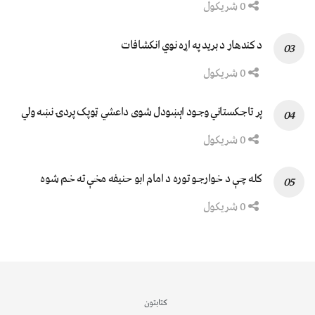
0 شریکول
د کندهار د برید په اړه نوي انکشافات
0 شریکول
پر تاجکستاني وجود اېښودل شوی داعشي ټوپک پردۍ نښه ولي
0 شریکول
کله چې د خوارجو توره د امام ابو حنیفه مخې ته خم شوه
0 شریکول
کتابتون