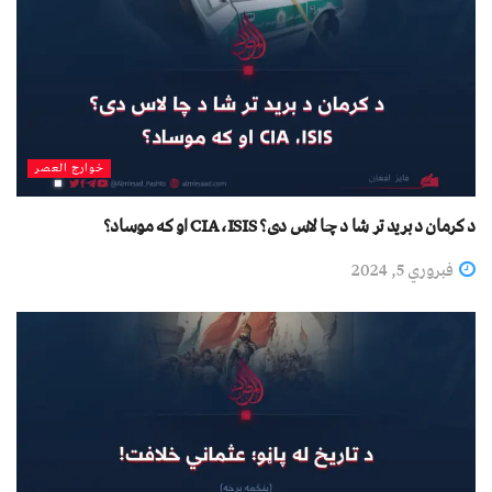
خوارج العصر
د کرمان د برید تر شا د چا لاس دی؟ CIA ،ISIS او که موساد؟
فبروري 5, 2024