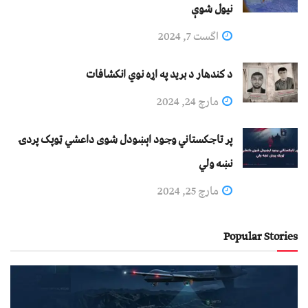
نيول شوې
اگست 7, 2024
د کندهار د برید په اړه نوي انکشافات
مارچ 24, 2024
پر تاجکستاني وجود اېښودل شوی داعشي ټوپک پردۍ
نښه ولي
مارچ 25, 2024
Popular Stories