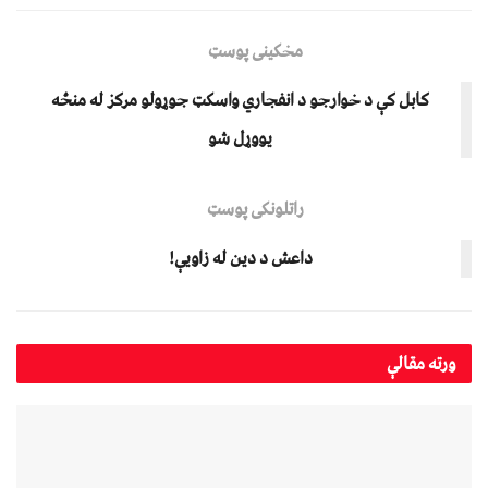
مخکینی پوسټ
کابل کې د خوارجو د انفجاري واسکټ جوړولو مرکز له منځه
یووړل شو
راتلونکی پوسټ
داعش د دین له زاویې!
ورته
مقالې