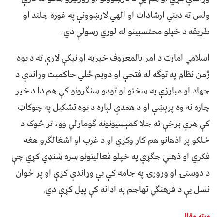
ولس ته دیني ارشادات او الهي لارښوونې په غوره چلند او
طریقه د خپلو محتسبینو له لوري رسولې دي.
اسلامي امارت د امر بالمعروف خیریه او نیکې لارې ته د یوه
ژمن نظام په توګه له فتحې او دویم ځلي حاکمیت وړاندې د
جهاد او مبارزې په سختو او تودو سنګرونو کې هم دا د خیر
چاره نه وه پرېښې او د همدې لپاره د یوه تشکیل په چوکاټ
کې هرې برخې ته جلا کمېسیونونه ګومارلي وو، تر څوک د
خلکو پر اذهانو هم کار وکړي او د غرب او اشغالګرو هغه
فکري او ذهني جګړې په خپلو فعالیتونو سره شنډي کړي چې
د دوستۍ او ورورۍ په جامه کې یې وړاندې کړې او پر ځوان
نسل یې د فرهنګي تهاجم په اډانه کې پیل کړې دي.
ورته مقالې