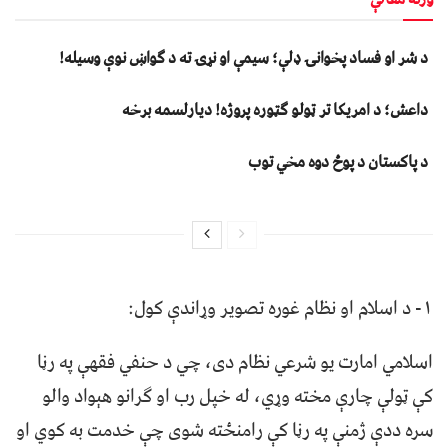
د شر او فساد پخوانۍ ډلې؛ سیمې او نړۍ ته د ګواښ نوې وسیله!
داعش؛ د امریکا تر ټولو ګټوره پروژه! دیارلسمه برخه
د پاکستان د پوځ دوه مخي توب
۱- د اسلام او نظام غوره تصویر وړاندې کول:
اسلامي امارت یو شرعي نظام دی، چي د حنفي فقهې په رڼا
کې ټولې چارې مخته وړي، له خپل رب او ګرانو هېواد والو
سره ددې ژمنې په رڼا کې رامنځته شوی چې خدمت به کوي او