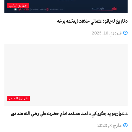
جهادي لیکني
د تاریخ له پاڼو؛ عثماني خلافت! پنځمه برخه
فبروري 10, 2025
خوارج العصر
د خوارجو په جګړو کې د امت مسلمه امام حضرت علي رضي الله عنه دی
مارچ 8, 2023