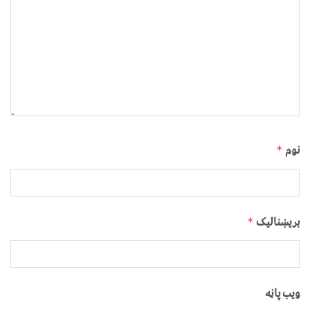
نوم
*
بریښنالیک
*
ویب پاڼه