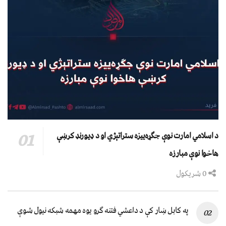
د اسلامي امارت نوې جګړه‌ییزه ستراتېژي او د ډیورنډ کرښې
هاخوا نوې مبارزه
0 شریکول
په کابل ښار کې د داعشي فتنه ګرو يوه مهمه شبکه نيول شوې