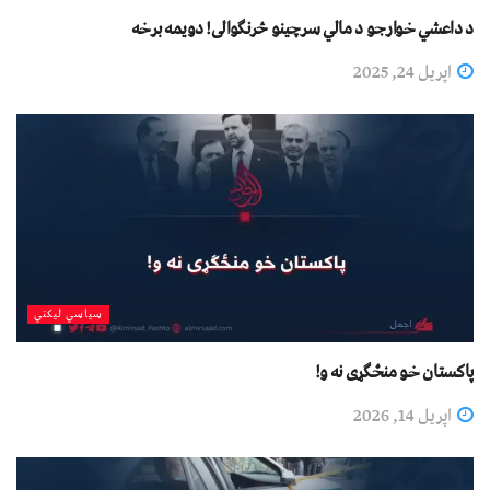
د داعشي خوارجو د مالي سرچینو څرنګوالی! دویمه برخه
اپریل 24, 2025
سیاسي لیکني
پاکستان خو منځګړی نه و!
اپریل 14, 2026