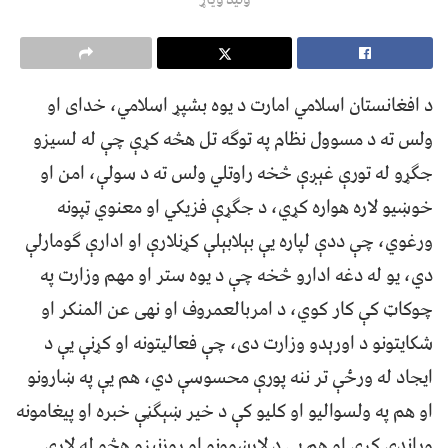
د افغانستان اسلامي امارت د یوه بشپړ اسلامي، خدای او
ولس ته د مسوول نظام په توګه تل هڅه کړې چې له لسیزو
جګړو له تورې غېږې څخه راوتلي ولس ته د سولې، امن او
خوښیو لاره هواره کړي، د جګړې فزیکي او معنوي ټپونه
ورغوي، چې ددې لپاره یې بېلابېلې کړنلارې او ادارې ګومارلې
دي، یو له دغه ادارو څخه چې د یوه ستر او مهم وزارت په
چوکاټ کې کار کوي، د امربالعمروف او نهی عن المنکر او
شکایتونو د اورېدو وزارت دی، چې فعالیتونه او کړنې یې د
ایجاد له ورځې تر ننه پورې محسوسې دي، هم یې په ښارونو
او هم په ولسوالیو او کلیو کې د خیر ښېګڼې خبره او پیغامونه
وړاندې کړي او هم یې د لارښوونو او روزنیزو هڅو له لارې