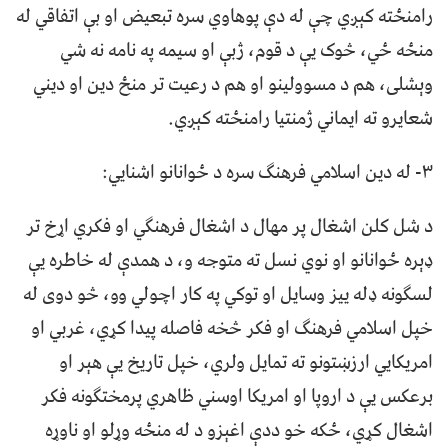
رامنځته کېږي چې له دې پوهاوي سره تبعیض او بې اتفاقي له
منځه ځي، څوک یې د قوم، ژبې او سیمه په نامه نه شي
وېشلی، هم د مسوولینو او هم د رعیت تر منځ دین او دیني
شعایرو ته ایماني ژمنتیا رامنځته کېږي.
۳- له دین اسلامي فرهنګ سره د ځوانانو اشنايي:
د شل کلن اشغال پر مهال د اشغال فرهنګي او فکري اړخ تر
ډېره ځوانانو او نوي نسل ته متوجه و، د همدې له خاطره یې
لسګونه ډله ییز وسایل او توکي په کار اچولي وو، څو دوی له
خپل اسلامي فرهنګ او فکر څخه فاصله پیدا کړي، غربي او
امریکايي ارزښتونو ته تمایل ولري، خپل تاریخ یې هېر او
برعکس یې د اروپا او امریکا اوسني ظاهري پرمختګونه فکر
اشغال کړي، ځکه خو ددې اغېزو د له منځه وړلو او ناوړه