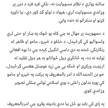
ساتنه یوازې د نظام مسوولیت نه، بلکې فرد فرد د دین پر
وړاندې مسوولیت لري، هېواد د ټولو ګډ کور دي، بیا ناوړه
کړنو او منکراتو ته «نه» وايي.
د جمهوریت پر مهال به چې کله یو څوک په ښار او حتی لرې
ولسوالیو کې ګرځېدل، د خلکو د څېرو، جامو او ظاهر له
رنګارنګۍ څخه به دې داسې انګیرل کېده چې دا یوه افغاني
ټولنه نه ده، په ځانګړي ډول ځوانانو به هر ډول تقلید ته
ارزښت ورکړی او څنګه یې چې زړه غوښتل هغسې ګرځېدل،
خو نن الحمدالله د امر بالمعروف په برکت په څېرو او جامو
کې پوره بدلون راغلی د یوې اسلامي ټولنې ښکلی تصویر
وړاندې کوي.
په پای کې باید یو ځل بیا ددې یادونه وکړو چې امربالمعروف