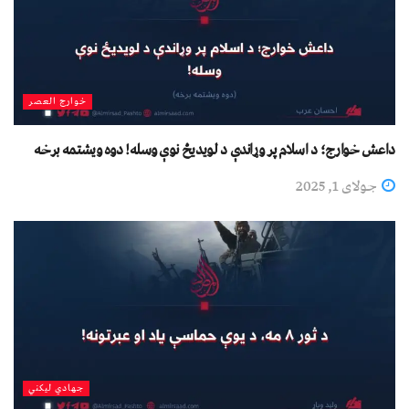
خوارج العصر
داعش خوارج؛ د اسلام پر وړاندې د لویدیځ نوې وسله! دوه ویشتمه برخه
جولای 1, 2025
جهادي لیکني