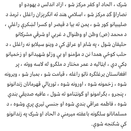
شرک ، الحاد او کفر مرکز شو ، ازاد اندلس د یهودو او
نصاراؤ ګډ مرکز شو ، اسلامي هند ته انګرېزان راغلل ، ترمذ د
صلیبیانو کور شو ، یمن ته بیا د قیصر او کسرا لښکرې راغلې ،
د محمد (ص) وطن او وطنوال د غربي او شرقي مشرکانو
حلیفان شول ، په شام او عراق کې د وینو سیلابو نه راغلل ، د
حلب کوڅې همدا نن د مؤمنو او بې وزلو شهیدانو او زخمیانو
ډکې دي ، ایټالیه د عمر مختار د ملګرو له لاسه ووته ، پر
افغانستان یرغلګره ناټو راغله ، قیامت شو ، بمبار شو ، ویرونه
شوه ، زخمونه شوه ، اورونه شوه ، توریالي قهرمانان زندانونو
، پنجرو ، بګرامونو او ګونټنامو ته شول ، عافیه صدیقي بندي
شوه ، فاطمه عراقي بندي شوه او جنسي تیري پرې وشوه ، د
مسلمانانو سلګونه باعفته میرمنې د الحاد او شرک په زندانونو
کې شکنجه شوې.