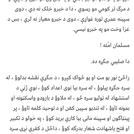
د مرګ تر کومي مو رسوي ، دا د خبرو خلک نه دي ، دوی
سپینه عمري توره غواړې ، دوی د خبرو معیار نه لري ، بس د
غزا وخت مو په خبرو نیسي.
مسلمان امّته !
دا صلیبي جګړه ده.
راځئ نور یو مټ او یو ځواک کېږو ، د جګړې نقشه بدلوؤ ، له
سره جګړه پیلوؤ ، له سره بیا نوی اعداد کوؤ ، نوي ژڼې د
استشهاد له ټولیو سره ځو ، له ملاوؤ د بارودو واسکټونه او
بمونه تاوؤ ، له تندیو سپین کفن او د توحید کلمه تاوؤ ، پر
پینټاګون او سپینه ماڼۍ بیا کاري برید کوؤ ، په خولو د تکبیر
او فتح یاشهادت شعار بدرګه کوؤ ، داځل د کفري نړۍ سره