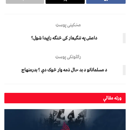
مخکینی پوسټ
داعش په ننګرهار کی څنګه راپیدا شول؟
راتلونکی پوسټ
د مسلمانانو د بد حال ذمه وار څوک دي ؟ بدرمنهاج
ورته
مقالې