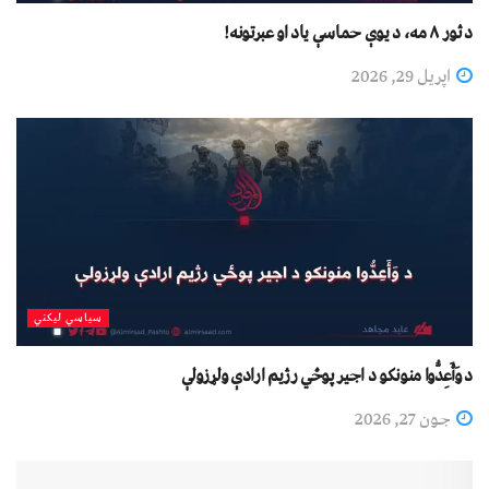
د ثور ۸ مه، د یوې حماسې یاد او عبرتونه!
اپریل 29, 2026
سیاسي لیکني
د وَأَعِدُّوا منونکو د اجیر پوځي رژیم ارادې ولړزولې
جون 27, 2026