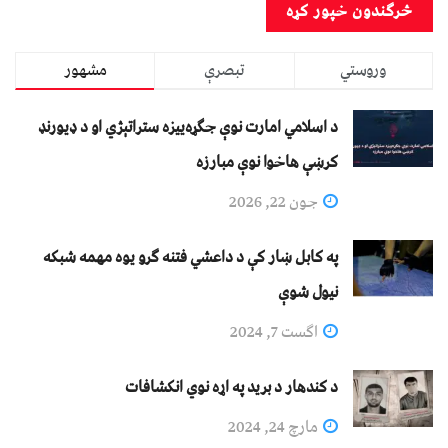
وروستي
تبصرې
مشهور
د اسلامي امارت نوې جګړه‌ییزه ستراتېژي او د ډیورنډ
کرښې هاخوا نوې مبارزه
جون 22, 2026
په کابل ښار کې د داعشي فتنه ګرو يوه مهمه شبکه
نيول شوې
اگست 7, 2024
د کندهار د برید په اړه نوي انکشافات
مارچ 24, 2024