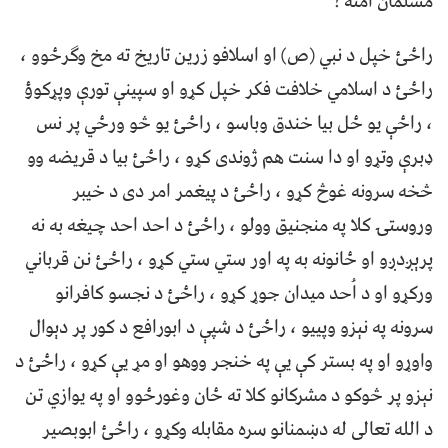
مسلمان امّته !
راځئ خپل د نبي (ص) او اسلافو زرین تاریخ ته مخ وګرځوو ،
راځئ د اسلامي خلافت فکر خپل کړو او سپینې تورې وپړکوؤ
، راځې یو ځل بیا خندق وباسو ، راځئ یو څو ورځي پر نس
ډبرې وتړو او دا سنت هم ژوندی کړو ، راځئ بیا د قریضه وو
څخه سرونه غوڅ کړو ، راځئ د پیغمر امر دی د خیبر
وروستۍ کلا په منجنیق وولو ، راځئ د احد احد چیغه به نه
پرېږدږو او ځانونه به په اور ستي ستي کړو ، راځئ نن قرباني
ورکړو او د اُحد میدان جوړ کړو ، راځئ د نجسو کافرانو
سرونه په نېزو وپییو ، راځئ د شپې د ابورافع د کور پر دېوال
واوړو او په بستر کې یې په خنجر ووهو او مړ یې کړو ، راځئ د
نېزو پر څوکو د مشرکانو کلا ته ځان وغورځوو او په یوازي تن
د الله تعالی له دښمنانو سره مقابله وکړو ، راځئ ابوبصیر