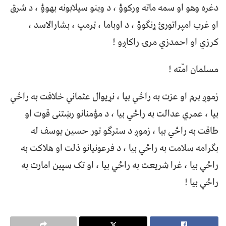
دغره وهو او سمه ماته ورکوؤ ، د وینو سیلابونه بهوؤ ، د شرق
او غرب امپراتورئ ړنګوؤ ، د اوباما ، ټرمپ ، بشارالاسد ،
کرزي او احمدزي مرۍ راکاږو !
مسلمان امّته !
زموږ برم او عزت به راځي بیا ، نړیوال عثماني خلافت به راځي
بیا ، عمري عدالت به راځي بیا ، د مؤمنانو رښتنی قوت او
طاقت به راځي بیا ، زموږ د سترګو تور حسین یوسف له
بګرامه سلامت به راځي بیا ، د فرعونیانو ذلت او هلاکت به
راځي بیا ، غرا شریعت به راځي بیا ، او تک سپين امارت به
راځي بیا !