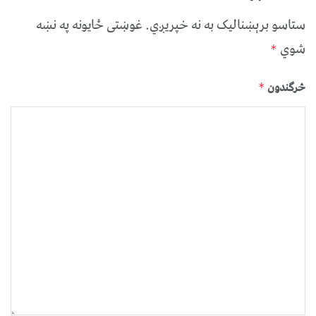
ستاسو برېښناليک به نه خپريږي.
غوښتى ځایونه په نښه
شوي
*
څرگندون
*