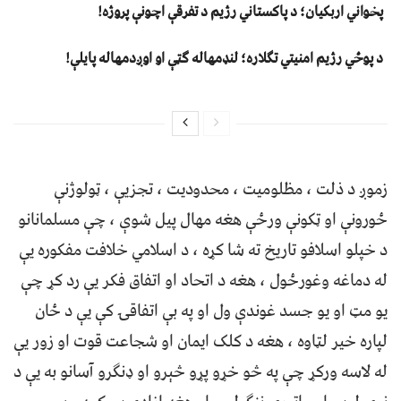
پخواني اربکیان؛ د پاکستاني رژیم د تفرقې اچونې پروژه!
د پوځي رژیم امنیتي تګلاره؛ لنډمهاله ګټې او اوږدمهاله پایلې!
زموږ د ذلت ، مظلومیت ، محدودیت ، تجزیې ، ټولوژنې
ځورونې او ټکونې ورځې هغه مهال پیل شوې ، چې مسلمانانو
د خپلو اسلافو تاریخ ته شا کړه ، د اسلامي خلافت مفکوره یې
له دماغه وغورځول ، هغه د اتحاد او اتفاق فکر یې رد کړ چې
یو مټ او یو جسد غوندې ول او په بې اتفاقۍ کې یې د ځان
لپاره خیر لټاوه ، هغه د کلک ایمان او شجاعت قوت او زور یې
له لاسه ورکړ چې په څو خړو پړو څېرو او ډنګرو آسانو به یې د