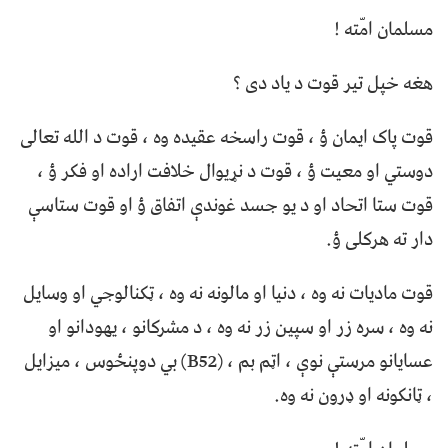
مسلمان امّته !
هغه خپل تیر قوت د یاد دی ؟
قوت پاک ایمان ؤ ، قوت راسخه عقیده وه ، قوت د الله تعالی
دوستي او معیت ؤ ، قوت د نړیوال خلافت اراده او فکر ؤ ،
قوت ستا اتحاد او د یو جسد غوندې اتفاق ؤ او قوت ستاسې
دار ته هرکلی ؤ.
قوت مادیات نه وه ، دنیا او مالونه نه وه ، ټکنالوجي او وسایل
نه وه ، سره زر او سپین زر نه وه ، د مشرکانو ، یهودانو او
عسایانو مرستې نوې ، اټم بم ، (B52) بي دوپنځوس ، میزایل
، ټانکونه او ډرون نه وه.