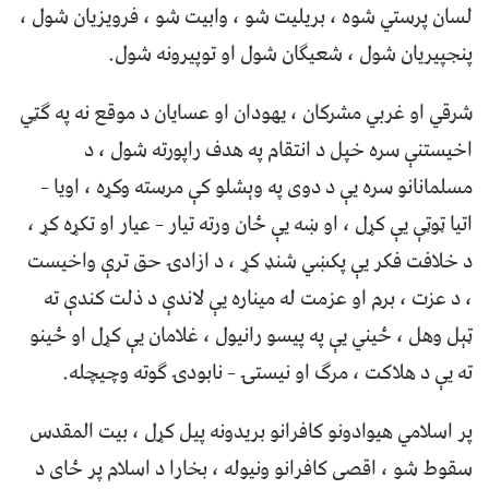
لسان پرستي شوه ، بریلیت شو ، وابیت شو ، فرویزیان شول ،
پنجپیریان شول ، شعیګان شول او توپیرونه شول.
شرقي او غربي مشرکان ، یهودان او عسایان د موقع نه په ګټي
اخیستنې سره خپل د انتقام په هدف راپورته شول ، د
مسلمانانو سره یې د دوی په وېشلو کې مرسته وکړه ، اویا –
اتیا ټوټې یې کړل ، او ښه یې ځان ورته تیار – عیار او تکړه کړ ،
د خلافت فکر یې پکښي شنډ کړ ، د ازادۍ حق ترې واخیست
، د عزت ، برم او عزمت له میناره یې لاندې د ذلت کندې ته
ټېل وهل ، ځیني یې په پیسو رانیول ، غلامان یې کړل او ځینو
ته یې د هلاکت ، مرګ او نیستۍ – نابودۍ ګوته وچیچله.
پر اسلامي هیوادونو کافرانو بریدونه پیل کړل ، بیت المقدس
سقوط شو ، اقصی کافرانو ونیوله ، بخارا د اسلام پر ځای د