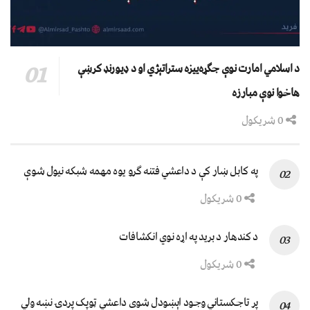
د اسلامي امارت نوې جګړه‌ییزه ستراتېژي او د ډیورنډ کرښې
هاخوا نوې مبارزه
0 شریکول
په کابل ښار کې د داعشي فتنه ګرو يوه مهمه شبکه نيول شوې
0 شریکول
د کندهار د برید په اړه نوي انکشافات
0 شریکول
پر تاجکستاني وجود اېښودل شوی داعشي ټوپک پردۍ نښه ولي