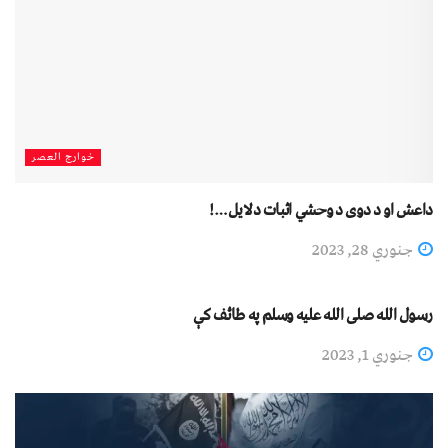
خوارج العصر
داعش او د دوى د وحشي اثبات دلایل…!
جنوري 28, 2023
دیني لیکني
رسول الله صلی الله علیه وسلم په طائف کې
جنوري 1, 2023