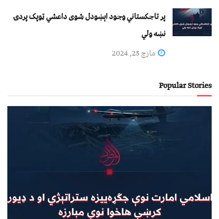
پر تاجکستاني وجود اېښودل شوی داعشي ټوپک پردۍ
نښه ولي
مارچ 25, 2024
Popular Stories