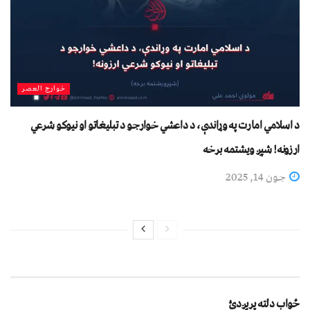
خوارج العصر
د اسلامي امارت په وړاندې، د داعشي خوارجو د تبليغاتو او نیوکو شرعي
ارزونه! شپږ ويشتمه برخه
جون 14, 2025
ځواب دلته پرېږدئ