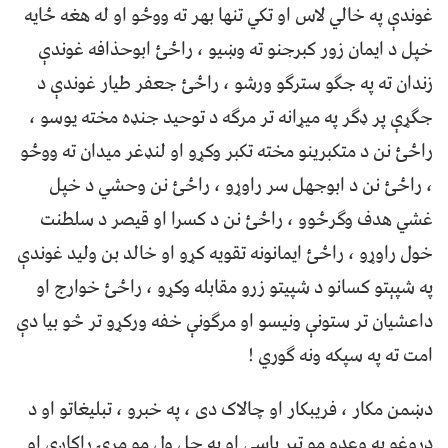
غوندې په خالي لاس او تکي تنها بهر ته ووځو او له هغه ځایه
خپل د ایمان زور کبرجنو ته وښیو ، راځئ ابوحذافه غوندې
زندان ته په جګو سترګو ورشو ، راځئ جعفر طیار غوندې د
جګړې پر ډګر په میړانه تر مرګه د توحید جنډه مخته یوسو ،
راځئ نن د متکبرینو مخته تکبر وکړو او لنډغر میدان ته ووځو
، راځئ نن د ابوجهل سر راوړو ، راځئ نن وحشي د خپل
غشي هدف وګرځوو ، راځئ نن د کسرا او قیصر د سلطنت
خول راوړو ، راځئ ایمانونه تقویه کړو او خالد بن ولید غوندې
په شپېتو کسانو د شپیتو زرو مقابله وکړو ، راځئ خوارج او
داعشیان تر ستونې ونیسو او مرګونې خفه ورکړو تر څو بیا دې
امت ته په سپکه ونه ګوري !
دښمن مکار ، فریبکار او چالاک دی ، په خبرو ، تبلیغاتو او د
دروغو په وعدو مو تیر باسي او په چل ول مو مرۍ راکاږي او