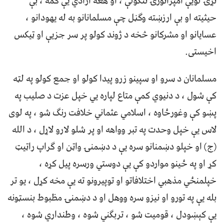
نړۍ لویې امپراتورۍ ننګولې ، او هغه ازادي یې کمه ، بې
حیثیته او بې ارزښته وګڼل چې مسلمانانو به له یهودانو ،
عسایانو او مشرکانو څخه د ژوند کولو پر سر جزیې او ټیکس
اخیستی.
مسلمانان د سرو او سپینو زرو پیدا کولو او جمع کولو په لټه
کې شول ، د دنیوي کمې متاع لپاره یي خپل عزت د صلیب په
پښو کې وغورځاوه ، اسلامي عثماني خلافت رنګ شو ، په لوی
لاس یې خپل وحدت په تبر وواهه او پر شلو لارو لاړل ، د الله
(ج) او خپلو دښمنانو سره یې د دښمنۍ واټن او ګراپ راټیټ
کړ او په ځینو مواردو کې یې دوستي ورسره پیل کړه ،
خپلمنځي مذهبي اختلافاتو او توپیرونو ته یې مخه کړل ، یو تر
بله یې په تورو او نیزو سره ووهل او د دښمنۍ مظبوط بنسټونه
یې کېښودل ، قومیت شو ، تربګني شوه ، وطنداري شوه ،