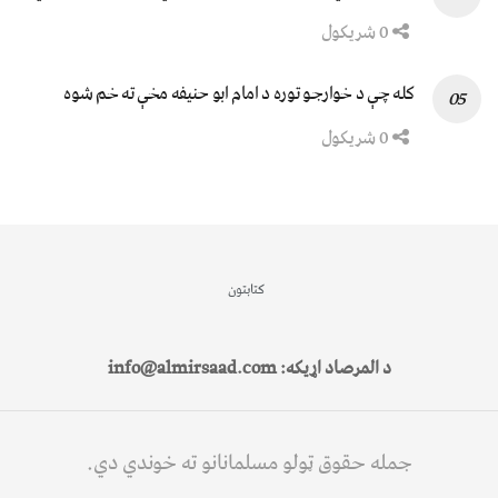
0 شریکول
کله چې د خوارجو توره د امام ابو حنیفه مخې ته خم شوه
0 شریکول
کتابتون
د المرصاد اړیکه: info@almirsaad.com
جمله حقوق ټولو مسلمانانو ته خوندي دي.