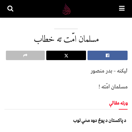
مسلمان امّت ته خطاب
لیکنه – بدر منصور
مسلمان امّته !
ورته مقالې
د پاکستان د پوځ دوه مخي توب