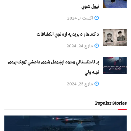
نيول شوې
اگست 7, 2024
د کندهار د برید په اړه نوي انکشافات
مارچ 24, 2024
پر تاجکستاني وجود اېښودل شوی داعشي ټوپک پردۍ
نښه ولي
مارچ 25, 2024
Popular Stories