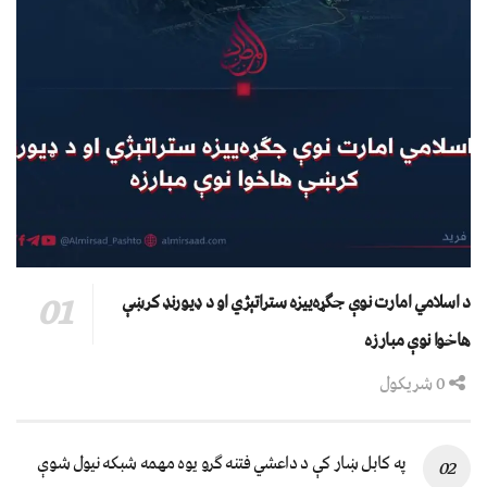
د اسلامي امارت نوې جګړه‌ییزه ستراتېژي او د ډیورنډ کرښې
هاخوا نوې مبارزه
0 شریکول
په کابل ښار کې د داعشي فتنه ګرو يوه مهمه شبکه نيول شوې