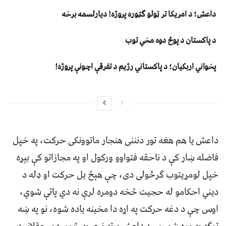
داعش؛ د امریکا تر ټولو ګټوره پروژه! دیارلسمه برخه
د پاکستان د پوځ دوه مخي توب
پخواني اربکیان؛ د پاکستاني رژیم د تفرقې اچونې پروژه!
داعش یا هم هغه تور دنننی هنجار ماتوونکی حرکت، په خپل
فاضله ښار کې د ناحقه فتواوو ورکول او په مجازاتو کې بېړه
خپل لومړیتوب ګرځولی دی، چې هېڅ بل حرکت او ډله د
دیني احکامو له حجیت څخه دومره لرې نه دي پاتې شوي،
اوس چې د دغه حرکت په اړه دا مخینه یاده شوه، نو په ښه