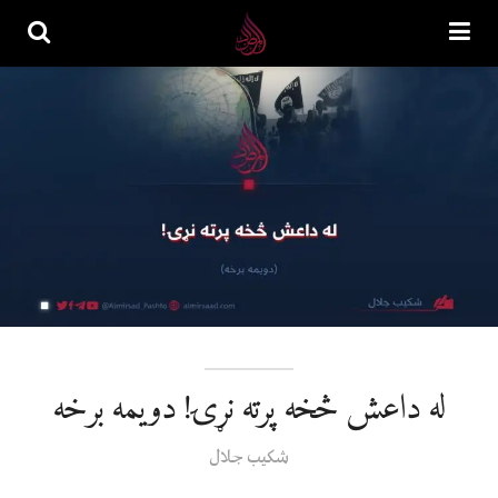
له داعش څخه پرته نړۍ! دویمه برخه
شکیب جلال