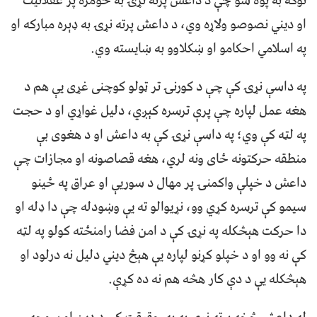
توګه به پوه شو چې د داعش پرته نړۍ به څومره پر عقلانیت
او دیني نصوصو ولاړه وي، د داعش پرته نړۍ به ډېره مبارکه او
په اسلامي احکامو او ښکلاوو به ښایسته وي.
په داسې نړۍ کې چې د کورنۍ تر ټولو کوچنی غړی یې هم د
هغه عمل لپاره چې پرې ترسره کېږي، دلیل غواړي او د حجت
په لټه کې وي؛ په داسې نړۍ کې به داعش او د هغوی بې
منطقه حرکتونه ځای ونه لري، هغه قصاصونه او مجازات چې
داعش د خپلې واکمنۍ پر مهال د سوریې او عراق په ځینو
سیمو کې ترسره کړي وو، نړیوالو ته یې وښودله چې دا ډله او
دا حرکت هېڅکله په نړۍ کې د امن فضا رامنځته کولو په لټه
کې نه وو او د خپلو کړنو لپاره یې هېڅ دیني دلیل نه درلود او
هېڅکله یې د دې کار هڅه هم نه ده کړې.