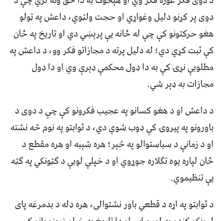
د دوی فکر غوره فکر وي او هېڅوک به دا حق ونه لري چې د
دوی پر کړنو دلیل وغواړي او حجت ولټوي، داعش په ټولو
هغو حرکتونو کې چې له ځانه یې پرېښي دي او تاریخ په ځان
کې ثبت کړي دي؛ له دلیل پرته د مجازاتو فکر وو، د داعش په
مطلوبې نړۍ کې به دا ډول محکمې ډېرې وي او دا ډول
مجازات به ډېر شي.
د داعش او د هغو کسانو په عجیب فکرونو کې چې د دوی د
باورونو په پیروۍ کې ډوب شوي دي، د ثوابتو په نوم څه نشته
او د زمانې د سیاستوالو په څېر؛ هره شېبه او هره مقطع د
ځان لپاره یوه تګلاره جوړوي او د خپلې لوبې د ګټونکي په ګټه
یې تنظیموي.
د ثوابتو په اړه د قطعي باور نشتوالی، هره ډله د بدمرغه پای