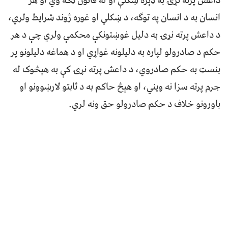
داعش پرته نړۍ به ډېره ښکلې او له قانون ډکه وي او هر
انسان به د انسان په توګه، د ښکلي او غوره ژوند شرایط ولري،
د داعش پرته نړۍ به دلیل غوښتونکې محکمې ولري چې د هر
حکم د صادرولو لپاره به دلیلونه غواړي او د هماغه دلیلونو پر
بنسټ به حکم صادروي، د داعش پرته نړۍ کې به هېڅوک له
جرم پرته سزا نه ویني، او هېڅ حاکم به د ثابتو لارښوونو او
باورونو خلاف د حکم صادرولو حق ونه لري.