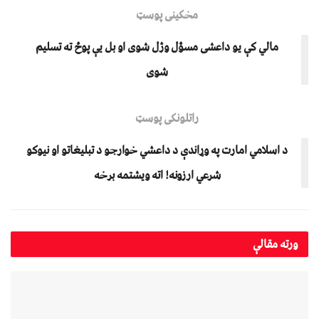
مخکینی پوسټ
مالي کې یو داعشی مسؤل وژل شوی او بل یې پوځ ته تسلیم
شوی
راتلونکی پوسټ
د اسلامي امارت په وړاندې د داعشي خوارجو د تبليغاتو او نیوکو
شرعي ارزونه! اته ویشتمه برخه
ورته
مقالې