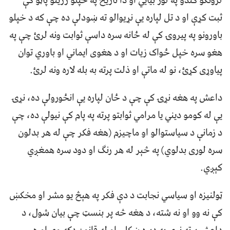
لرونکو کندو په لور بیايي او دا تاریخ په خپلو زرینو پاڼو کې
ثبت کړې او د تل لپاره یې نړیوالو ته ښودلې ده چې که د خپلو
باورونو په پیروۍ کې له ځانه سره داسې ثوابت ونه لرئ چې په
هغو سره خپل ځواک زیات او د هغوی ایماني او باوري توان
پیاوړی کړئ، نو له ماتې او ذلت پرته به بله لاره ونه لرئ.
داعش په هغه نړۍ کې چې د ځان لپاره یې انځورولې ده، نړۍ
یې له کومو دیني یا مرامي ثوابتو پرته په پام کې نیولې ده، چې
د زمانې د سیاستوالو او ماچیزم (هغه فکر چې له هر بدلون
سره لوری بدلوي) په څېر له هر رنګ او دود سره همغږي
کېږي.
ټولنیزه او سیاسي نجابت د دې فکر په هېڅ یو مشر او مخکښ
کې نه وو او نه شته، د هغه څه پر بنسټ چې بیان شول، د