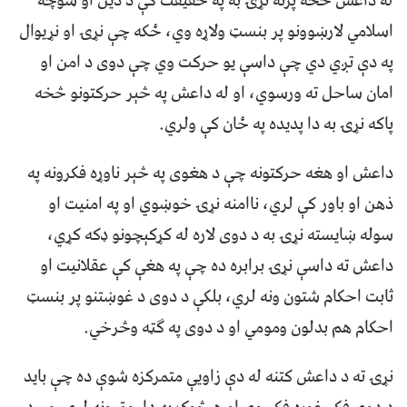
له داعش څخه پرته نړۍ به په حقیقت کې د دین او سوچه
اسلامي لارښوونو پر بنسټ ولاړه وي، ځکه چې نړۍ او نړیوال
په دې تږي دي چې داسې یو حرکت وي چې دوی د امن او
امان ساحل ته ورسوي، او له داعش په څېر حرکتونو څخه
پاکه نړۍ به دا پدیده په ځان کې ولري.
داعش او هغه حرکتونه چې د هغوی په څېر ناوړه فکرونه په
ذهن او باور کې لري، ناامنه نړۍ خوښوي او په امنیت او
سوله ښایسته نړۍ به د دوی لاره له کړکېچونو ډکه کړي،
داعش ته داسې نړۍ برابره ده چې په هغې کې عقلانیت او
ثابت احکام شتون ونه لري، بلکې د دوی د غوښتنو پر بنسټ
احکام هم بدلون ومومي او د دوی په ګټه وڅرخي.
نړۍ ته د داعش کتنه له دې زاویې متمرکزه شوې ده چې باید