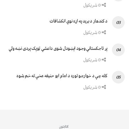
0 شریکول
د کندهار د برید په اړه نوي انکشافات
0 شریکول
پر تاجکستاني وجود اېښودل شوی داعشي ټوپک پردۍ نښه ولي
0 شریکول
کله چې د خوارجو توره د امام ابو حنیفه مخې ته خم شوه
0 شریکول
کتابتون