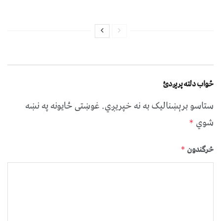
ځواب دلته پرېږدئ
ستاسو برېښناليک به نه خپريږي.
غوښتى ځایونه په نښه
شوي
*
څرگندون
*