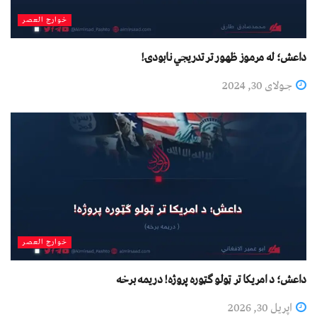
خوارج العصر
داعش؛ له مرموز ظهور تر تدریجي نابودۍ!
جولای 30, 2024
خوارج العصر
داعش؛ د امریکا تر ټولو ګټوره پروژه! دریمه برخه
اپریل 30, 2026