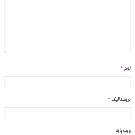
نوم
*
بریښنالیک
*
ویب پاڼه