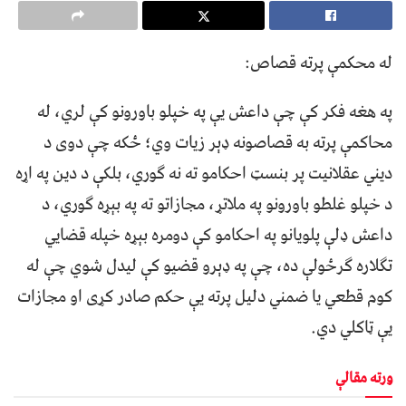
له محکمې پرته قصاص:
په هغه فکر کې چې داعش یې په خپلو باورونو کې لري، له
محاکمې پرته به قصاصونه ډېر زیات وي؛ ځکه چې دوی د
دیني عقلانیت پر بنسټ احکامو ته نه ګوري، بلکې د دین په اړه
د خپلو غلطو باورونو په ملاتړ، مجازاتو ته په بېړه ګوري، د
داعش ډلې پلویانو په احکامو کې دومره بېړه خپله قضایي
تګلاره ګرځولې ده، چې په ډېرو قضیو کې لیدل شوي چې له
کوم قطعي یا ضمني دلیل پرته یې حکم صادر کړی او مجازات
یې ټاکلي دي.
ورته مقالې