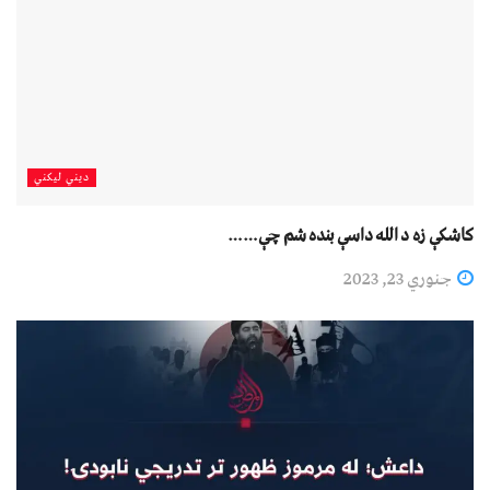
دیني لیکني
کاشکې زه د الله داسې بنده شم چې……
جنوري 23, 2023