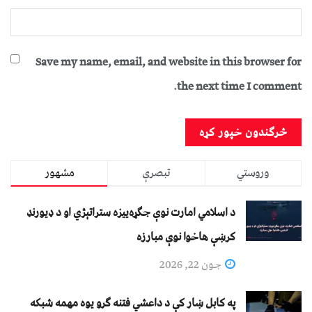
Save my name, email, and website in this browser for
the next time I comment.
وروستي
تبصرې
مشهور
د اسلامي امارت نوې جګړه‌ییزه ستراتېژي او د ډیورنډ
کرښې هاخوا نوې مبارزه
جون 22, 2026
په کابل ښار کې د داعشي فتنه ګرو يوه مهمه شبکه