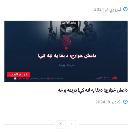
فبروري 5, 2024
خوارج العصر
داعش خوارج؛ د بقا په لټه کې! درېمه برخه
اکتوبر 8, 2024