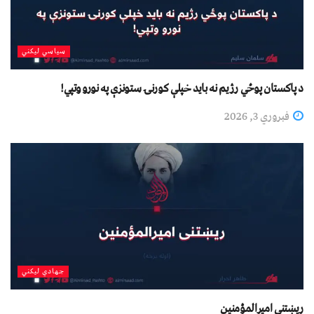
سیاسي لیکني
د پاکستان پوځي رژیم نه باید خپلې کورنۍ ستونزې په نورو وتپي!
فبروري 3, 2026
جهادي لیکني
ريښتنی اميرالمؤمنين