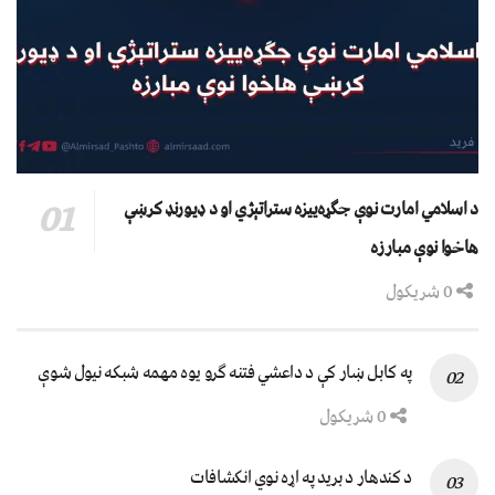
د اسلامي امارت نوې جګړه‌ییزه ستراتېژي او د ډیورنډ کرښې
هاخوا نوې مبارزه
0 شریکول
په کابل ښار کې د داعشي فتنه ګرو يوه مهمه شبکه نيول شوې
0 شریکول
د کندهار د برید په اړه نوي انکشافات