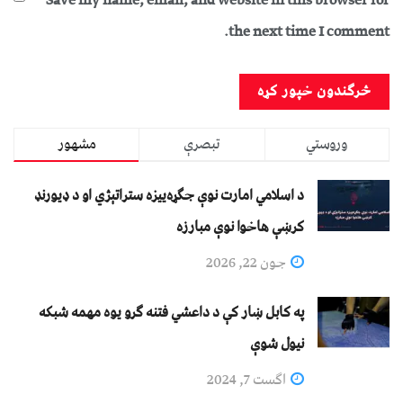
Save my name, email, and website in this browser for
the next time I comment.
وروستي
تبصرې
مشهور
د اسلامي امارت نوې جګړه‌ییزه ستراتېژي او د ډیورنډ
کرښې هاخوا نوې مبارزه
جون 22, 2026
په کابل ښار کې د داعشي فتنه ګرو يوه مهمه شبکه
نيول شوې
اگست 7, 2024