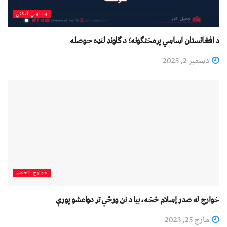
سیاسي لیکني
د افغانستان اساسي پرمختګونه؛ د ګاونډ لنډه حوصله
دسمبر 2, 2025
خوارج العصر
خوارج له صدر إسلام څخه، بیا د نن ورځې تر دواعشو پورې
مارچ 25, 2023