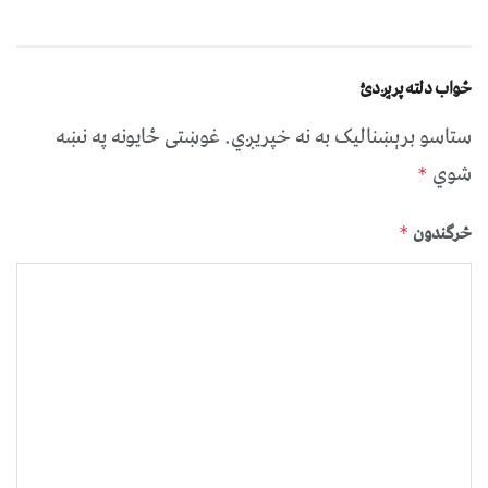
ځواب دلته پرېږدئ
ستاسو برېښناليک به نه خپريږي.
غوښتى ځایونه په نښه
شوي
*
څرگندون
*