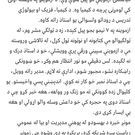
کې لومړنۍ پرچه د کیمیا وه. د کیمیا، فزیک او بیولوژي
تدریس د روداتو ولسوالۍ یو استاذ راته کاوه.
ازموینه په ۷ نیمو بجو پیل کېده، زه د ټولګي مشر وم، له
ټولګیوالو مې کتابونه او نوټونه ټول کړل، له تالاشۍ وروسته
مې د ازموینې سپینې ورقې پرې وویشلې، خو د استاذ درک و
نه لګېده. لس دقیقې مو نور انتظار هم وکړ، خو ښوونکی
راښکاره نشو، مجبور شوم، ادارې ته لاړم. مدیر راته وویل،
چې د استاذ نمبر خو کار نه کوي. اندېښنې پسې واخیستو. یو
کلیوال زده کوونکي ته مو زنګ ور وواهه، هغه خبر کړو چې د
استاذ دوی په حجره کې خو داعش وسله والو اړولي او هغه
یې ایسار کړی دی.
مونږ خبره د بهسودو له پوهنې مدیریت او بیا له عمومي
ریاست سره شریکه کړه، پریکړه په دې وشوه چې زمونږ