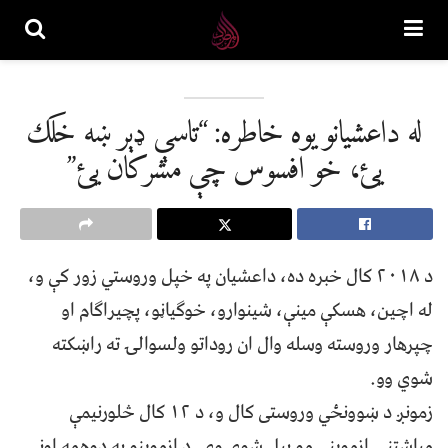
له داعشیانو یوه خاطره: “تاسې ډېر ښه خلک
یئ، خو افسوس چې مشرکان یئ”
د ۲۰۱۸ کال خبره ده، داعشیان په خپل وروستي زور کې و،
له اچین، هسکې مینې، شینوارو، خوګیاڼو، پچیراګام او
چپرهار وروسته وسله وال ان روداتو ولسوالۍ ته راښکته
شوي وو.
زمونږ د ښوونځي وروستی کال و، د ۱۲ کال څلورنیمې
میاشتنۍ ازموینې مو پیل شوې وې. د ازموینو په دوهمه اونۍ