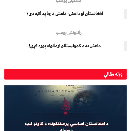
مخکینی پوسټ
افغانستان او داعش: داعش د چا په ګټه دی؟
راتلونکی پوسټ
داعش به د کمونیستانو ارمانونه پوره کړي!
ورته
مقالې