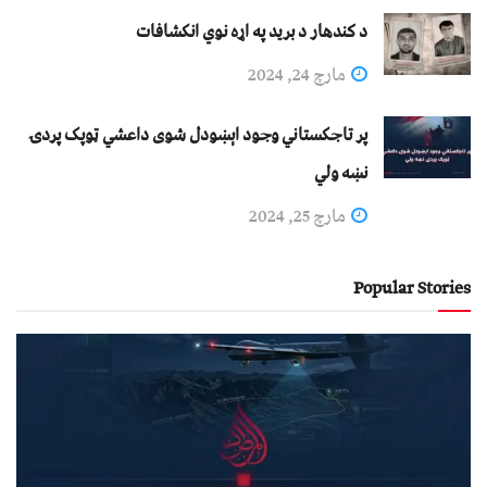
د کندهار د برید په اړه نوي انکشافات
مارچ 24, 2024
پر تاجکستاني وجود اېښودل شوی داعشي ټوپک پردۍ
نښه ولي
مارچ 25, 2024
Popular Stories