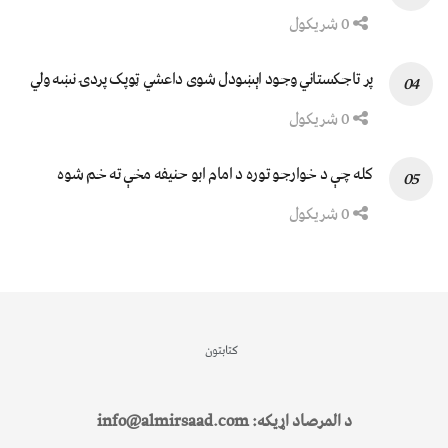
0 شریکول
پر تاجکستاني وجود اېښودل شوی داعشي ټوپک پردۍ نښه ولي
0 شریکول
کله چې د خوارجو توره د امام ابو حنیفه مخې ته خم شوه
0 شریکول
کتابتون
د المرصاد اړیکه: info@almirsaad.com