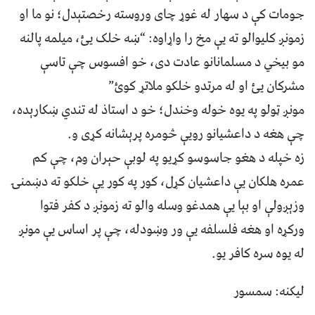
جومات کې د سهار له غوړ چای وروسته رخصتېدل؛ نو ما او
زمونږ کلیوالو ته یې مخ را واړاوه: “ښه خلک یئ، میلمه پالنه
مو بیخي د مسلمانانو عادت دی، خو افسوس چې تاسې
مشرکان یئ او له مرتدو خلکو ملاتړ کوئ”
مونږ ټولو په یوه خوله وخندل؛ خو د استاذ له تندي ښکارېده،
چې هغه د داعشیانو رویې څومره پرېشانه کړی و.
زه خپله د هغو جاسوسو کړیو په لوبې حېران وم، چې کم
عمره هلکان یې داعشیان کړل، کور په کور یې خلکو ته دښمنۍ
وزېږولې او بېا یې همدغو وسله والو ته زمونږ د کفر فتوا
ورکړه او هغه فلسلفه یې ور وښودله، چې پر اساس یې مونږ
له یوه سره کافر یو.
لیکنه: سمسور