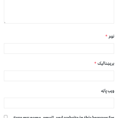
نوم
*
بریښنالیک
*
ویب پاڼه