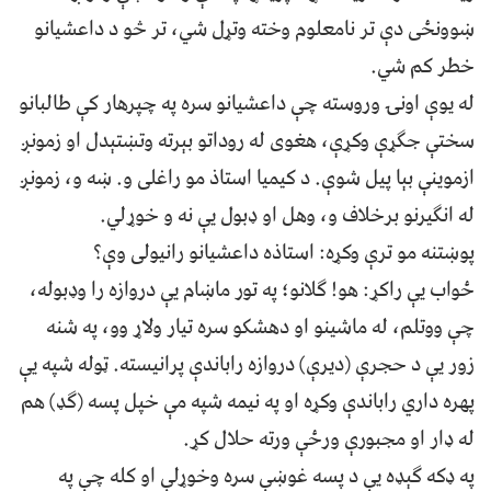
ښوونځی دې تر نامعلوم وخته وتړل شي، تر څو د داعشیانو
خطر کم شي.
له یوې اونۍ وروسته چې داعشیانو سره په چپرهار کې طالبانو
سختې جګړې وکړې، هغوی له روداتو بېرته وتښتېدل او زمونږ
ازموینې بېا پیل شوې. د کیمیا استاذ مو راغلی و. ښه و، زمونږ
له انګیرنو برخلاف و، وهل او ډبول یې نه و خوړلي.
پوښتنه مو ترې وکړه: استاذه داعشیانو رانیولی وې؟
ځواب یې راکړ: هو! ګلانو؛ په تور ماښام یې دروازه را وډبوله،
چې ووتلم، له ماشینو او دهشکو سره تیار ولاړ وو، په شنه
زور یې د حجرې (دیرې) دروازه راباندې پرانیسته. ټوله شپه یې
پهره داري راباندې وکړه او په نیمه شپه مې خپل پسه (ګډ) هم
له ډار او مجبورې ورځې ورته حلال کړ.
په ډکه ګېډه یې د پسه غوښې سره وخوړلې او کله چې په