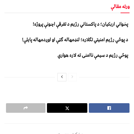
ورته مقالې
پخواني اربکیان؛ د پاکستاني رژیم د تفرقې اچونې پروژه!
د پوځي رژیم امنیتي تګلاره؛ لنډمهاله ګټې او اوږدمهاله پایلې!
پوځي رژیم د سیمې ناامنۍ ته لاره هواري