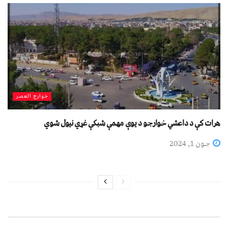
خوارج العصر
هرات کې د داعشي خوارجو د یوې مهمې شبکې غړي نیول شوي
جون 1, 2024