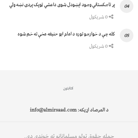
پر تاجکستاني وجود اېښودل شوی داعشي ټوپک پردۍ نښه ولي
0 شریکول
کله چې د خوارجو توره د امام ابو حنیفه مخې ته خم شوه
0 شریکول
کتابتون
د المرصاد اړیکه: info@almirsaad.com
جمله حقوق ټولو مسلمانانو ته خوندي دي.