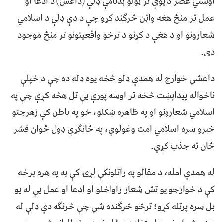
اوسني عصر د یوې تر ټولو بدنامې ډلې (داعش) د ادعا او
عمل تر منځ هغه واټن څرګند کړو چې د دې ډلې د اسلامي
شعارونو او د هغې د کړنو د ترخو واقعیتونو تر منځ موجود
دی.
داعشي خوارج له همدې ډلو څخه یوه ډله ده چې د خپلې
ناخواله پیداېښت څخه تر اوسه پورې یې تل هڅه کړې چې په
اسلامي شعارونو او په ظاهره ښکلو، خو په باطن کې زهرجنو
خبرو سره اسلامي امت وغولوي، په ځانګړي ډول ځوان قشر
ځان ته جذب کړي.
له همدې امله، د مقالو په راتلونکې لړۍ کې به په هره برخه
کې د خوارجو یو تش شعار راواخلو او ادعا او عمل یې له یو
بل سره پرتله کړو؛ ترڅو څرګنده شي چې څرنګه دې ډلې له