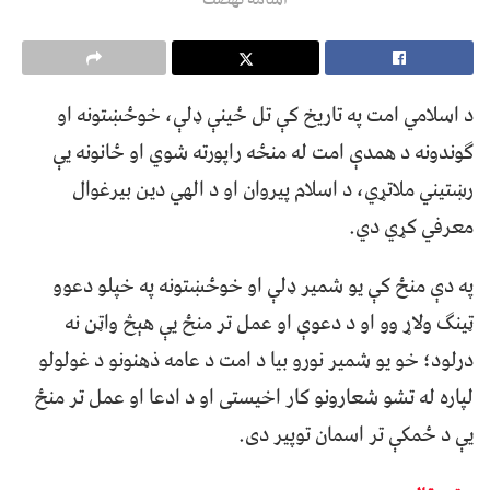
د اسلامي امت په تاریخ کې تل ځینې ډلې، خوځښتونه او
ګوندونه د همدې امت له منځه راپورته شوي او ځانونه یې
رښتیني ملاتړي، د اسلام پیروان او د الهي دین بیرغوال
معرفي کړي دي.
په دې منځ کې یو شمیر ډلې او خوځښتونه په خپلو دعوو
ټینګ ولاړ وو او د دعوې او عمل تر منځ یې هېڅ واټن نه
درلود؛ خو یو شمیر نورو بیا د امت د عامه ذهنونو د غولولو
لپاره له تشو شعارونو کار اخیستی او د ادعا او عمل تر منځ
یې د ځمکې تر اسمان توپیر دی.