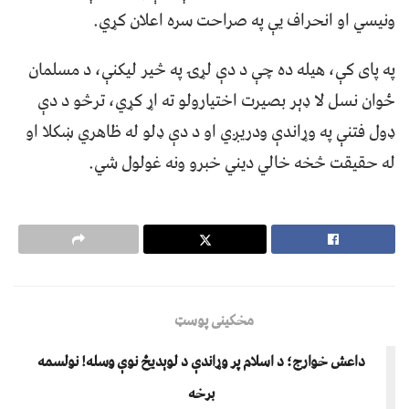
ونیسي او انحراف یې په صراحت سره اعلان کړي.
په پای کې، هیله ده چې د دې لړۍ په څیر لیکنې، د مسلمان
ځوان نسل لا ډېر بصیرت اختیارولو ته اړ کړي، ترڅو د دې
ډول فتنې په وړاندې ودریږي او د دې ډلو له ظاهري ښکلا او
له حقیقت څخه خالي دیني خبرو ونه غولول شي.
مخکینی پوسټ
داعش خوارج؛ د اسلام پر وړاندې د لوېدیځ نوې وسله! نولسمه
برخه