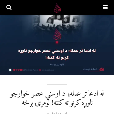
له ادعا تر عمله؛ د اوسني عصر خوارجو
ناوړه کړنو ته کتنه! لومړۍ برخه
اسامه نهضت