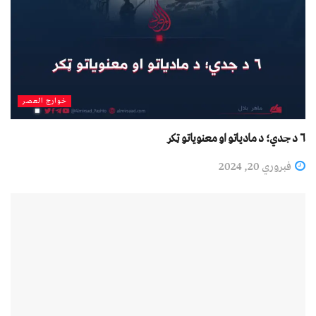
خوارج العصر
۶ د جدي؛ د مادیاتو او معنویاتو ټکر
فبروري 20, 2024