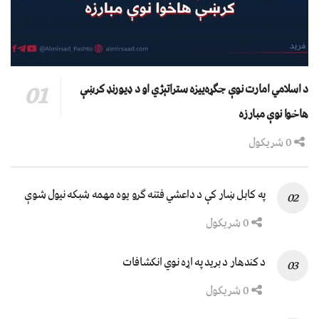
د اسلامي امارت نوې جګړه‌ییزه ستراتېژي او د ډیورنډ کرښې
هاخوا نوې مبارزه
0 شریکول
په کابل ښار کې د داعشي فتنه ګرو يوه مهمه شبکه نيول شوې
0 شریکول
د کندهار د برید په اړه نوي انکشافات
0 شریکول