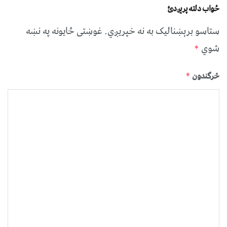
ځواب دلته پرېږدئ
ستاسو برېښناليک به نه خپريږي.
غوښتى ځایونه په نښه
شوي
*
څرگندون
*