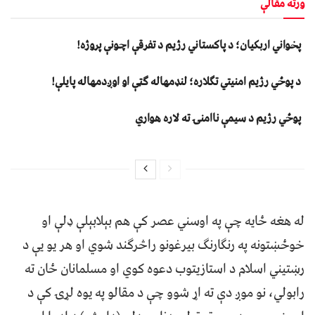
ورته مقالې
پخواني اربکیان؛ د پاکستاني رژیم د تفرقې اچونې پروژه!
د پوځي رژیم امنیتي تګلاره؛ لنډمهاله ګټې او اوږدمهاله پایلې!
پوځي رژیم د سیمې ناامنۍ ته لاره هواري
له هغه ځایه چې په اوسني عصر کې هم بېلابېلې ډلې او
خوځښتونه په رنګارنګ بیرغونو راڅرګند شوي او هر یو یې د
رښتیني اسلام د استازیتوب دعوه کوي او مسلمانان ځان ته
رابولي، نو موږ دې ته اړ شوو چې د مقالو په یوه لړۍ کې د