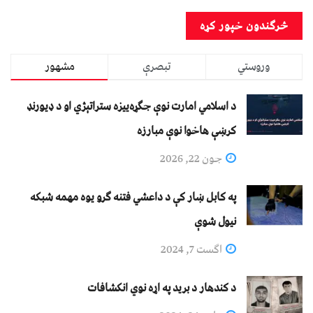
وروستي
تبصرې
مشهور
د اسلامي امارت نوې جګړه‌ییزه ستراتېژي او د ډیورنډ
کرښې هاخوا نوې مبارزه
جون 22, 2026
په کابل ښار کې د داعشي فتنه ګرو يوه مهمه شبکه
نيول شوې
اگست 7, 2024
د کندهار د برید په اړه نوي انکشافات