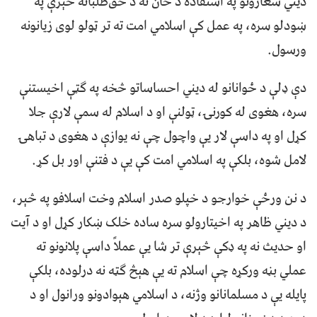
دیني شعارونو په استفاده د ځان نه د حق‌طلبانه څېرې په
ښودلو سره، په عمل کې اسلامي امت ته تر ټولو لوی زیانونه
ورسول.
دې ډلې د ځوانانو له دیني احساساتو څخه په ګټې اخیستنې
سره، هغوی له کورنۍ، ټولنې او د اسلام له سمې لارې جلا
کړل او په داسې لار یې واچول چې نه یوازې د هغوی د تباهۍ
لامل شوه، بلکې په اسلامي امت کې یې د فتنې اور بل کړ.
د نن ورځې خوارجو د خپلو صدر اسلام وخت اسلافو په څېر،
د دیني ظاهر په اخيتارولو سره ساده خلک ښکار کړل او د آیت
او حدیث نه په ډکې څېرې تر شا یې عملاً داسې پلانونو ته
عملي بڼه ورکړه چې اسلام ته یې هېڅ ګټه نه درلوده، بلکې
پایله یې د مسلمانانو وژنه، د اسلامي هېوادونو ورانول او د