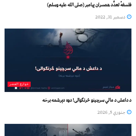
فلسفهٔ تعدُّد همسران پیامبر ‏‎)‎صلی الله علیه وسلم‎(‎
دسمبر 31, 2022
خوارج العصر
د داعش د مالي سرچینو څرنګوالی! دوه دېرشمه برخه
جنوري 5, 2026