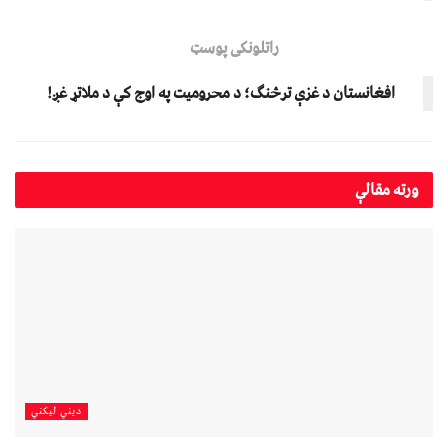
راتلونکی پوسټ
افغانستان د غزې ترڅنګ؛ د محرومیت په اوج کې د ملاتړ غږ!
ورته
مقالې
دیني لیکني