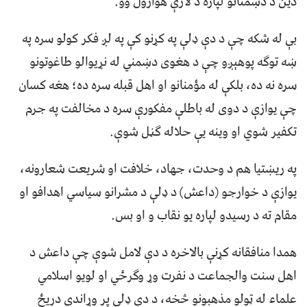
دین د دښمنانو لپاره د لارې هوارول وو.
بې له شکه چې د دې ډلې په کړنو کې په لږ فکر کولو سره په
ښه توګه پوهېږو چې د هغوی دښمني له نړیوالو طاغوتونو
سره نه ده، بلکې له مؤمنانو او اهل قبله سره ده؛ هغه کسان
چې یوازې د دوی له باطلې مفکورې سره د مخالفت په جرم
تکفیر شوي او وینه یې حلاله ګڼل شوې.
په ریښتیا هم د وحدت، جهاد، خلافت او شریعت شعارونه،
یوازې د خوارجو (داعش) د ډلې د مشرانو سیاسي اهدافو او
مقام ته د رسیدو لپاره یو نقاب و او بس.
همدا منافقانه کړنې بالاخره د دې لامل شوې چې داعش د
اهل سنت والجماعت د نفرت وړ وګرځي او لویو اسلامي
علماء له ټولو مذهبونو څخه، د دې ډلې پر وړاندې دریځ