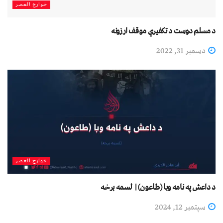
خوارج العصر
د مسلم دوست د تکفیري موقف ارزونه
دسمبر 31, 2022
خوارج العصر
د داعش په نامه وبا (طاعون) | لسمه برخه
سپتمبر 12, 2024