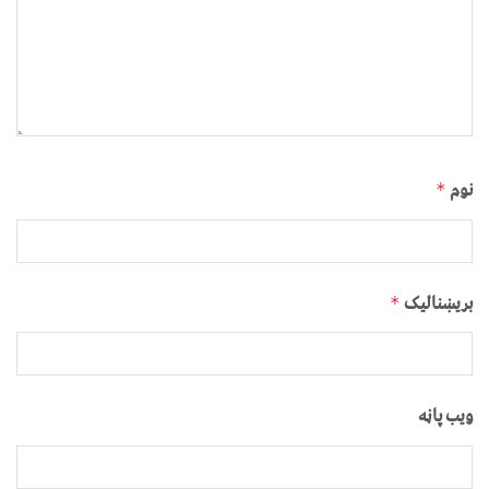
نوم
*
بریښنالیک
*
ویب پاڼه