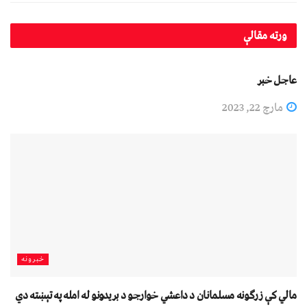
ورته
مقالې
افغانستان
عاجل خبر
مارچ 22, 2023
خبرونه
مالي کې زرګونه مسلمانان د داعشي خوارجو د بریدونو له امله په تېښته دي