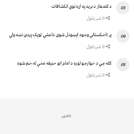
د کندهار د برید په اړه نوي انکشافات
0 شریکول
پر تاجکستاني وجود اېښودل شوی داعشي ټوپک پردۍ نښه ولي
0 شریکول
کله چې د خوارجو توره د امام ابو حنیفه مخې ته خم شوه
0 شریکول
کتابتون