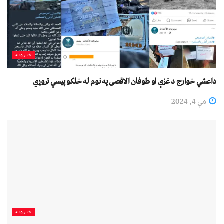
خبرونه
داعشي خوارج د غزې او طوفان الاقصی په نوم له خلکو پیسې تروړي
مې 4, 2024
خبرونه