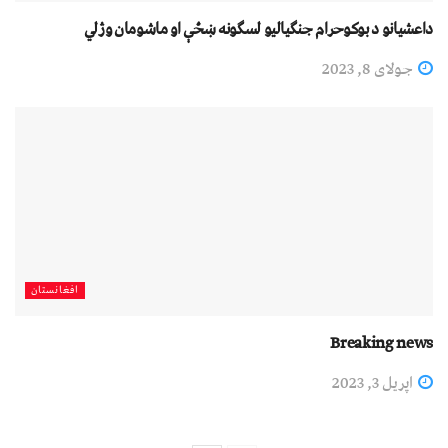
داعشيانو د بوکوحرام جنګیالیو لسګونه ښځې او ماشومان وژلي
جولای 8, 2023
افغانستان
Breaking news
اپریل 3, 2023