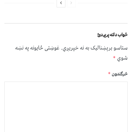
ځواب دلته پرېږدئ
ستاسو برېښناليک به نه خپريږي.
غوښتى ځایونه په نښه
شوي
*
څرگندون
*