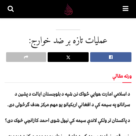
عملیات تازه بر ضد خوارج:
ورته مقالې
د اسلامي امارت هوايي ځواک نن شپه د بلوچستان ايالت د پشين د
سرانانو په سيمه کې د افغاني اربکيانو يو مهم مرکز هدف ګرځولی دی.
د پاکستان تر ولکې لاندې سیمه کې نیول شوی احمد کازانچي څوک دی؟