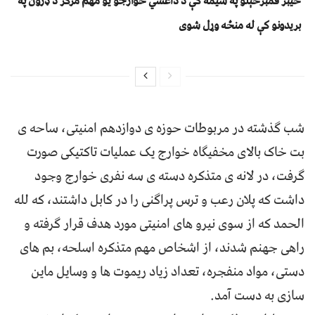
خیبر قمبرخېلو په سیمه کې د داعشي خوارجو یو مهم مرکز د ډرون په
بریدونو کې له منځه وړل شوی
شب گذشته در مربوطات حوزه ی دوازدهم امنیتی، ساحه ی
بت خاک بالای مخفیگاه خوارج یک عملیات تاکتیکی صورت
گرفت، در لانه ی متذکره دسته ی سه نفری خوارج وجود
داشت که پلان رعب و ترس پراگنی را در کابل داشتند، که لله
الحمد که از سوی نیرو های امنیتی مورد هدف قرار گرفته و
راهی جهنم شدند، از اشخاص مهم متذکره اسلحه، بم های
دستی، مواد منفجره، تعداد زیاد ریموت ها و وسایل ماین
سازی به دست آمد.