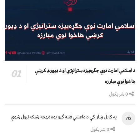
د اسلامي امارت نوې جګړه‌ییزه ستراتېژي او د ډیورنډ کرښې
هاخوا نوې مبارزه
0 شریکول
په کابل ښار کې د داعشي فتنه ګرو يوه مهمه شبکه نيول شوې
0 شریکول