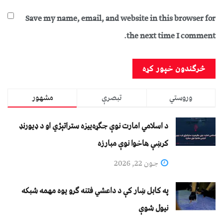
Save my name, email, and website in this browser for
the next time I comment.
وروستي
تبصرې
مشهور
د اسلامي امارت نوې جګړه‌ییزه ستراتېژي او د ډیورنډ
کرښې هاخوا نوې مبارزه
جون 22, 2026
په کابل ښار کې د داعشي فتنه ګرو يوه مهمه شبکه
نيول شوې