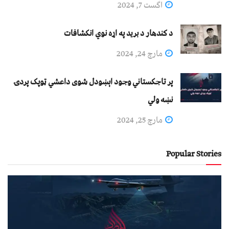
اگست 7, 2024
د کندهار د برید په اړه نوي انکشافات
مارچ 24, 2024
پر تاجکستاني وجود اېښودل شوی داعشي ټوپک پردۍ
نښه ولي
مارچ 25, 2024
Popular Stories