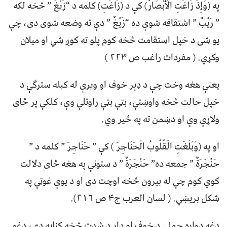
په (وَإِذْ زَاغَتِ الْأَبْصَارُ) کې د (زَاغَتِ) کلمه د “زَیْغٌ ” څخه لکه
” رَیْبٌ ” اشتقاقه شوې ده “زَیْغٌ ” دې ته وضعه شوی دی، چې
یو شی د خپل استقامت څخه کوم پلو ته کوږ شي او میلان
وکړي. ( مفردات راغب ص ۲۲۳ )
یعنې هغه وخت چې د ډېر خوف او ویرې له کبله سترګې د
خپل حالت څخه واوښتې، بټې بټې راوتلې وې، کلکې پر ځای
ولاړې وې او دښمن ته په ځیر وي.
او په (وَبَلَغَتِ الْقُلُوبُ الْحَنَاجِرَ ) کې ” حَنَاجِرَ ” کلمه د ”
حَنْجَرَةٌ ” جمعه ده” حَنْجَرَةٌ ” د ستونې په هغه ځای دلالت
کوي کوم چې له بیرون څخه اوچت دی او د یوې غوټې په
شکل بریښي. ( لسان العرب ج۴ ص ۲۱۶).
دغه دواړه جملې د خوف او ډار د شدت څخه کنایه دي، دغو