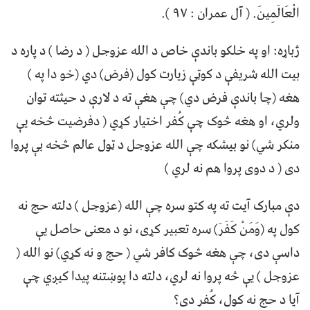
الْعَالَمِینَ. ( آل عمران : ۹۷ ).
ژباړه: او په خلکو باندې خاص د الله عزوجل ( د رضا ) د پاره د
بیت الله شریفې د کوټې زیارت کول (فرض) دي (خو دا په )
هغه (چا باندې فرض دي) چې هغې ته د لارې د حیثته توان
ولري، او هغه څوک چې کُفر اختیار کړي ( دفرضیت څخه یې
منکر شي) نو بیشکه چې الله عزوجل د ټول عالم څخه بې پروا
دی ( د دوی پروا هم نه لري )
دې مبارک آیت ته په کتو سره چې الله (عزوجل ) دلته حج نه
کول په (وَمَنْ کَفَرَ) سره تعبیر کړی، نو د معنی حاصل یې
داسې دی، چې هغه څوک کافر شي ( حج و نه کړي) نو الله (
عزوجل ) یې څه پروا نه لري، دلته دا پوښتنه پیدا کیږي چې
آیا د حج نه کول، کُفر دی؟