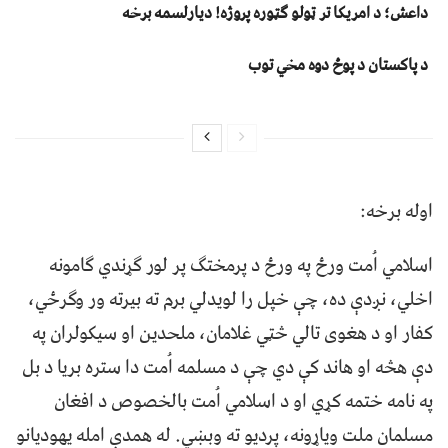
داعش؛ د امریکا تر ټولو ګټوره پروژه! دیارلسمه برخه
د پاکستان د پوځ دوه مخي توب
اوله برخه:
اسلامي اُمت ورځ په ورځ د پرمختګ پر لور ګړندي ګامونه
اخلي، نږدې ده، چې خپل را لویدلي برم ته بیرته ور وګرځي،
کفار او د هغوی تالي څټي غلامان، ملحدین او سیکولران په
دې هڅه او هاند کې دي چې د مسلمه اُمت دا ستره بریا د بل
په نامه ختمه کړي او د اسلامي اُمت بالخصوص د افغان
مسلمان ملت ویاړونه، پردیو ته وبښي. له همدې امله یهودیانو