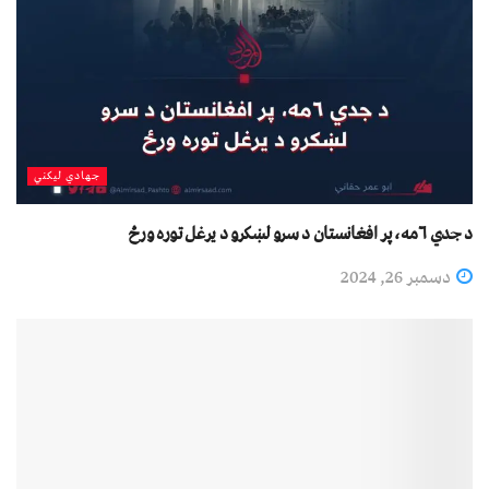
جهادي لیکني
د جدي ۶مه، پر افغانستان د سرو لښکرو د یرغل توره ورځ
دسمبر 26, 2024