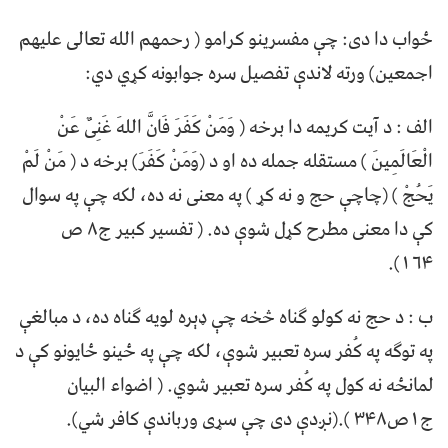
ځواب دا دی: چې مفسرینو کرامو ( رحمهم الله تعالی علیهم
اجمعین) ورته لاندې تفصیل سره جوابونه کړي دي:
الف : د آیت کریمه دا برخه ( وَمَنْ کَفَرَ فَانَّ اللهَ غَنِیٌ عَنْ
الْعَالَمِینَ ) مستقله جمله ده او د (وَمَنْ کَفَرَ) برخه د ( مَنْ لَمْ
یَحُجْ ) (چاچې حج و نه کړ ) په معنی نه ده، لکه چې په سوال
کې دا معنی مطرح کړل شوې ده. ( تفسیر کبیر ج۸ ص
۱۶۴).
ب : د حج نه کولو ګناه څخه چې ډېره لویه ګناه ده، د مبالغې
په توګه په کُفر سره تعبیر شوې، لکه چې په ځینو ځایونو کې د
لمانځه نه کول په کُفر سره تعبیر شوي. ( اضواء البیان
ج۱ص۳۴۸ ).(نږدې دی چې سړی ورباندې کافر شي).