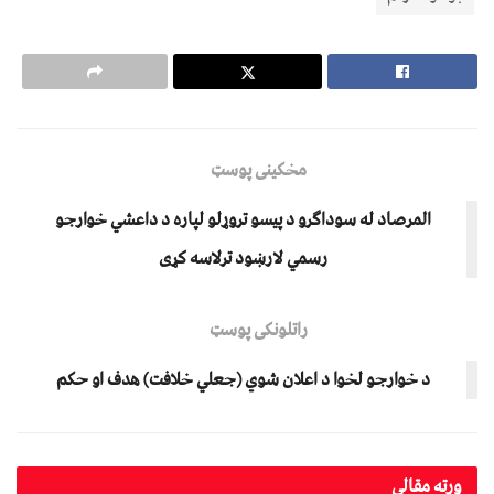
مخکینی پوسټ
المرصاد له سوداګرو د پیسو تروړلو لپاره د داعشي خوارجو
رسمي لارښود ترلاسه کړی
راتلونکی پوسټ
د خوارجو لخوا د اعلان شوي (جعلي خلافت) هدف او حکم
ورته
مقالې