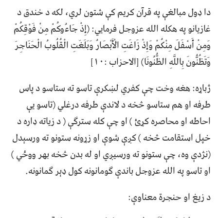
دا ډول مبالغې په قرآن کریم کې شتون لري، لکه د خندق د
غازیانو په هکله الله عزوجل فرمایي: (إِذْ جَاءُوكُمْ مِنْ فَوْقِكُمْ
وَمِنْ أَسْفَلَ مِنْكُمْ وَإِذْ زَاغَتِ الْأَبْصَارُ وَبَلَغَتِ الْقُلُوبُ الْحَنَاجِرَ
وَتَظُنُّونَ بِاللَّهِ الظُّنُونَا) [الاحزاب :۱۰]
ژباړه: هغه وخت چې کفري لښکرې تاسو ته ستاسو د پاس
طرفه او هم ستاسو څخه د لاندې طرفه درغلي (تاسو یې
احاطه او محاصره کړئ ) او چې کله سترګې ( د زیاته ډاره د
خپل استقامت څخه ) کږې شوې او زړونه ستونو ته ورسېدل
(نژدې وه، چې ستونو ته ورسیږي او له بدن څخه بهر ووځي )
او تاسو په الله عزوجل باندې ګومانونه کول ډېر ګمانونه.
د زیغ او حنجرة معناوې: