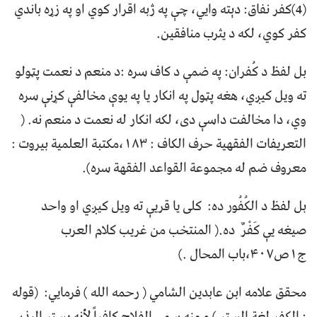
(4)کفر نفاق: دېته وایي، چې په ژبه اقرار کوي او په زړه باندي
کفر کوي، لکه د یثرب منافقین.
بل لفظ د کُفران: په ضمې د کاف سره :د منعم د نعمت پټولو
ته ویل کیږي، هغه پټول په انکار یا په یوې مخالفې کړنې سره
وي، دا مخالفت داسې دی، لکه انکار له نعمت د منعم نه. (
التعریفات الفقهیة حرف الکاف : ۱۸۳،مکتبة العلمیة بیروت :
معروف ضم له مجموعة القواعد الفقهة سره).
بل لفظ د الکُفُور ده: کلی یا قریې ته ویل کیږي او واحد
صیغه یې كَفْرٌ ده.( المنتخب من غريب كلام العرب
ج۱ص۴۰۷،باب المحال .)
محقق علامه ابن عابدین الشامي ( رحمه الله ) فرمایي: (قوله
: الکفر لغة الستر ) و منه سمی الفلاح کافراً لأنه یستر البذر