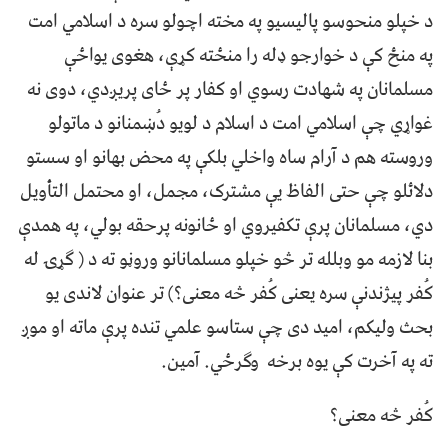
د خپلو منحوسو پالیسیو په مخته اچولو سره د اسلامي امت
په منځ کې د خوارجو ډله را منځته کړې، هغوی یواځې
مسلمانان په شهادت رسوي او کفار پر ځای پریږدي، دوی نه
غواړي چې اسلامي امت د اسلام د لویو دُښمنانو د ماتولو
وروسته هم د آرام ساه واخلي بلکې په محض بهانو او سستو
دلائلو چې حتی الفاظ یې مشترک، مجمل، او محتمل التأویل
دي، مسلمانان پرې تکفیروي او ځانونه پرحقه بولي، په همدې
بنا لازمه مو وبلله تر څو خپلو مسلمانانو وروڼو ته د ( ګړۍ له
کُفر پیژندنې سره یعنی کُفر څه معنی؟) تر عنوان لاندی یو
بحث ولیکم، امید دی چې ستاسو علمي تنده پرې ماته او موږ
ته په آخرت کې یوه برخه وګرځي. آمین.
کُفر څه معنی؟