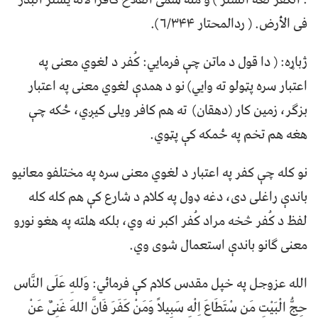
فی الأرض. ( ردالمحتار ۶/۳۴۴).
ژباړه: ( دا قول د ماتن چې فرمایي: کُفر د لغوي معنی په
اعتبار سره پټولو ته وایي) نو د همدې لغوي معنی په اعتبار
بزګر، زمین کار (دهقان) ته هم کافر ویلی کیږي، ځکه چې
هغه هم تخم په ځمکه کې پټوي.
نو کله چې کفر په اعتبار د لغوي معنی سره په مختلفو معانیو
باندې راغلی دی، دغه ډول په کلام د شارع کې هم کله کله
لفظ د کُفر څخه مراد کُفر اکبر نه وي، بلکه هلته په هغو نورو
معنی ګانو باندې استعمال شوی وي.
الله عزوجل په خپل مقدس کلام کې فرمائي: وَللهِ عَلَی النَّاس
حِجُّ الْبَیْتِ مَن سْتَطَاعَ اِلْهِ سَبِیلاً وَمَنْ کَفَرَ فَانَّ اللهَ غَنِیٌ عَنْ