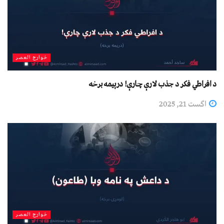
خوارج العصر
د افراطي فکر د جذب لارې چارې! درېیمه برخه
اگست 21, 2025
خوارج العصر