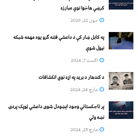
کرښې هاخوا نوې مبارزه
جون 22, 2026
په کابل ښار کې د داعشي فتنه ګرو يوه مهمه شبکه
نيول شوې
اگست 7, 2024
د کندهار د برید په اړه نوي انکشافات
مارچ 24, 2024
پر تاجکستاني وجود اېښودل شوی داعشي ټوپک پردۍ
نښه ولي
مارچ 25, 2024