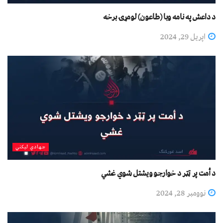
د داعش په نامه وبا (طاعون) لومړۍ برخه
اپریل 29, 2024
جهادي لیکني
د أمت پر ټټر د خوارجو ویشتل شوي غشي
نوومبر 28, 2024