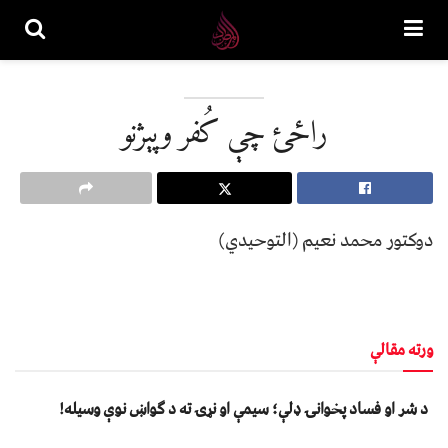
راځئ چې کُفر وپېژنو
دوکتور محمد نعیم (التوحیدي)
ورته مقالې
د شر او فساد پخوانۍ ډلې؛ سیمې او نړۍ ته د ګواښ نوې وسیله!