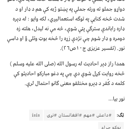
دواړو جملو ته ورته جملې په پښتو ژبه کې هم د ډار او د
شدت څخه کنایې په توګه استعمالیږي، لکه وایو : له ډېره
ډاره راباندې سترګې پټې شوې، څه مې نه لیدل، هلته زه
دومره و ډار شوم چې نژدې زړه را څخه بوټ وتلی ؤ او داسې
نور. (تفسیر عزیزی ج۱۰ص۲۶).
همدا راز ډېر احادیث له رسول الله (صلی الله علیه وسلم )
څخه روایت کړل شوي دي چې په دغو مبارکو احادیثو کې
کلمه د کُفر د ډېرو مختلفو معنی ګانو احتمال لري.
نور بیا…
ټګ:
#داعش #مهم #افغانستان #نړۍ
isis
بوکو حرام