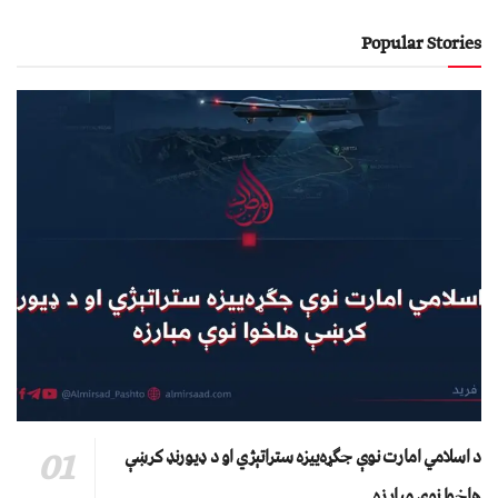
Popular Stories
د اسلامي امارت نوې جګړه‌ییزه ستراتېژي او د ډیورنډ کرښې
هاخوا نوې مبارزه