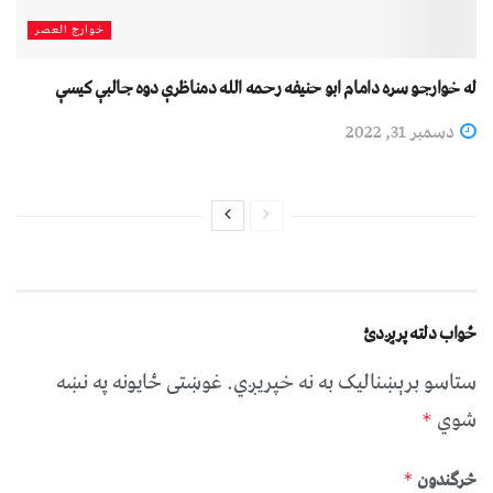
خوارج العصر
له خوارجو سره دامام ابو حنيفه رحمه الله دمناظرې دوه جالبې کيسې
دسمبر 31, 2022
ځواب دلته پرېږدئ
ستاسو برېښناليک به نه خپريږي.
غوښتى ځایونه په نښه
شوي
*
څرگندون
*