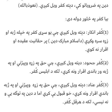
دین په ضرویاتو کې، دېته کفر ویل کیږي. (نعوذبالله)
بیا کفر په څلور ‌ډوله دی:
(1)کُفر انکار: دېته ویل کیږي چې یو سړی کفر په خپله ژبه او
زړه سره وکړي (داسلام مبارک دین ) پر حقانیت عقیده او
اقرار نه کوي.
(2)کُفر جحود: دیته ویل کیږي، چې حق په زړه وپیژني او په
ژبه ور باندی اقرار ونه کړي، لکه د ابلیس کُفر.
(3)کُفر عناد: دېته ویل کیږي، چې حق په زړه وپیژني او په ژبه
باندي اقرار ونه کړي، خو قبول یې کړي اما د دین په توګه یې و
نه نیسي، لکه د هرقل کُفر.