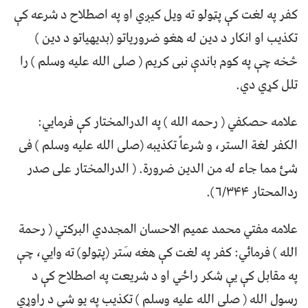
کفر په لغت کې پټولو ته ویل کیږي او په اصطلاح د شرعه کې
تکذیب او انکار د دین له هغو ضروریاتو (بدیهیاتو د دین )
څخه چې په کوم باندې نبی کریم ( صلی الله علیه وسلم ) را
تلل کړي دي.
علامه حصکفي ( رحمه الله ) په الدرالمختار کې فرمایي:
الکفر لغة الستر، و شرعاً تکذیبه (صلی الله علیه وسلم ) فی
شئ مما جاء له من الدین ضرورة. ( الدرالمختار علی صدر
ردالمحتار ۶/۳۴۴).
علامه مفتي محمد عمیم الاحسان المجددي البرکتي ( رحمة
الله ) فرمائي: کفر په لغت کې هغه سَتر (پټولو) ته وایي، چې
په مقابل کې یې شکر راځي او د شریعت په اصطلاح کې د
رسول الله ( صلی الله علیه وسلم ) تکذیب په یو شي د راوړي