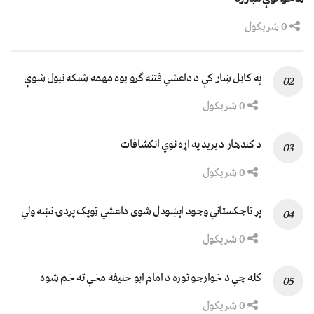
0 شریکول
په کابل ښار کې د داعشي فتنه ګرو يوه مهمه شبکه نيول شوې
0 شریکول
د کندهار د برید په اړه نوي انکشافات
0 شریکول
پر تاجکستاني وجود اېښودل شوی داعشي ټوپک پردۍ نښه ولي
0 شریکول
کله چې د خوارجو توره د امام ابو حنیفه مخې ته خم شوه
0 شریکول